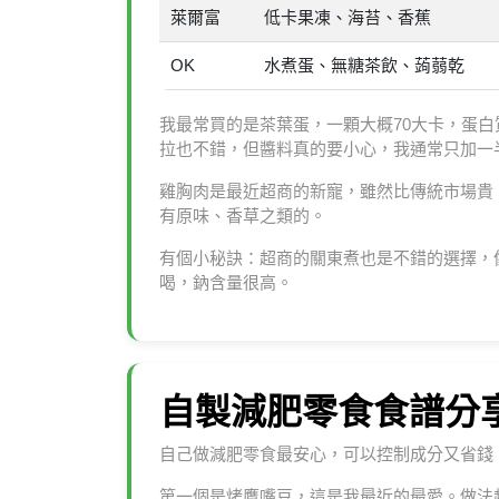
萊爾富
低卡果凍、海苔、香蕉
OK
水煮蛋、無糖茶飲、蒟蒻乾
我最常買的是茶葉蛋，一顆大概70大卡，蛋
拉也不錯，但醬料真的要小心，我通常只加一
雞胸肉是最近超商的新寵，雖然比傳統市場貴
有原味、香草之類的。
有個小秘訣：超商的關東煮也是不錯的選擇，
喝，鈉含量很高。
自製減肥零食食譜分
自己做減肥零食最安心，可以控制成分又省錢
第一個是烤鷹嘴豆，這是我最近的最愛。做法