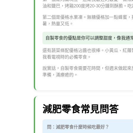
油和鹽巴，烤箱200度烤20-30分鍾到酥脆
第二個是優格水果凍。無糖優格加一點蜂蜜，
暑，熱量又低。
自製零食的優點是你可以調整甜度，像我通
還有蔬菜條配優格沾醬也很棒。小黃瓜、紅蘿
我看電視時的必備零食。
說實話，自製零食需要花時間，但週末做起來
準備，滿療癒的。
減肥零食常見問答
問：減肥零食什麼時候吃最好？