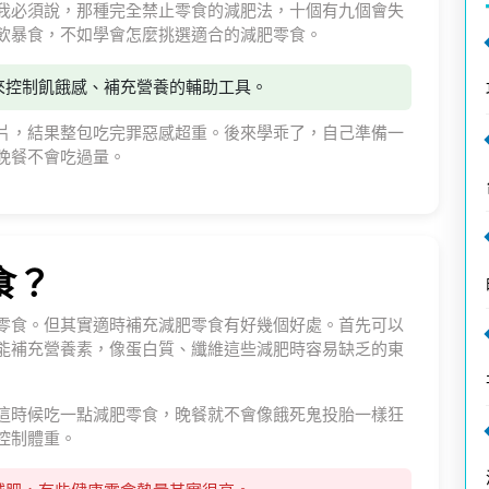
我必須說，那種完全禁止零食的減肥法，十個有九個會失
飲暴食，不如學會怎麼挑選適合的減肥零食。
來控制飢餓感、補充營養的輔助工具。
片，結果整包吃完罪惡感超重。後來學乖了，自己準備一
晚餐不會吃過量。
食？
零食。但其實適時補充減肥零食有好幾個好處。首先可以
能補充營養素，像蛋白質、纖維這些減肥時容易缺乏的東
這時候吃一點減肥零食，晚餐就不會像餓死鬼投胎一樣狂
控制體重。