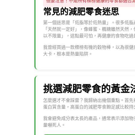
但要注意！不是所有標榜健康的零食都適合
常見的減肥零食迷思
第一個迷思是「低脂等於低熱量」。很多低脂
「天然就一定好」，像蜂蜜、楓糖雖然天然，
以不限量」，這點最可怕，再健康的食物吃過
我曾經買過一款標榜有機的穀物棒，以為很健
大卡，根本是熱量陷阱。
挑選減肥零食的黃金
怎麼選才不會踩雷？我歸納出幾個重點。首先看
蛋白質含量，高蛋白的減肥零食飽足感比較持
我會避免成分表太長的產品，通常表示添加物
量嚇死人。