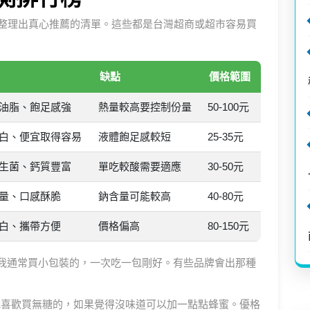
家整理出真心推薦的清單。這些都是台灣超商或超市容易買
缺點
價格範圍
油脂、飽足感強
熱量較高要控制份量
50-100元
白、便宜取得容易
液體飽足感較短
25-35元
生菌、鈣質豐富
單吃較酸需要適應
30-50元
量、口感酥脆
鈉含量可能較高
40-80元
白、攜帶方便
價格偏高
80-150元
我通常買小包裝的，一次吃一包剛好。有些品牌會出那種
我喜歡買無糖的，如果覺得沒味道可以加一點點蜂蜜。優格