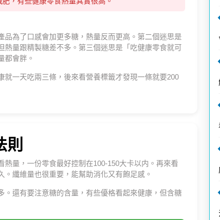
減肥，有些健康零食熱量其實很高。
產品為了口感會加更多糖，熱量反而更高。第二個迷思是
但熱量跟精製糖差不多。第三個迷思是「吃健康零食就可
量都會胖。
康就一天吃兩三條，後來看營養標籤才發現一條就要200
法則
熱量，一份零食最好控制在100-150大卡以内。再來看
久。纖維量也很重要，能幫助消化又有飽足感。
多。還有要注意糖的含量，有些優格看起來健康，但含糖