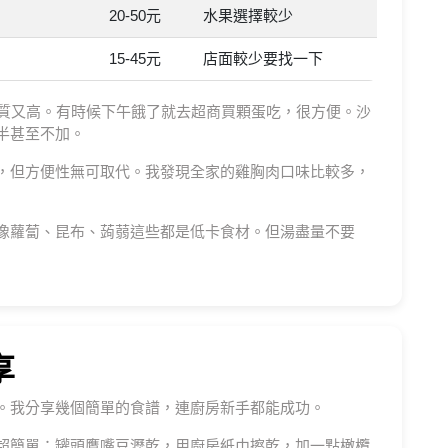
20-50元
水果選擇較少
15-45元
店面較少要找一下
白質又高。有時候下午餓了就去超商買顆蛋吃，很方便。沙
半甚至不加。
，但方便性無可取代。我發現全家的雞胸肉口味比較多，
像蘿蔔、昆布、蒟蒻這些都是低卡食材。但湯盡量不要
享
。我分享幾個簡單的食譜，連廚房新手都能成功。
超簡單：罐頭鷹嘴豆瀝乾，用廚房紙巾擦乾，加一點橄欖