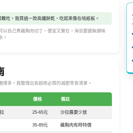
很難吃，我買過一款高纖餅乾，吃起來像在啃紙板。
可以自己煮雞胸肉切丁，便宜又實在。海苔要選無調味
水。
南
選擇多。我整理出各超商必買的減肥零食清單。
價格
備註
拉
25-65元
沙拉醬要少放
35-89元
雞胸肉有時特價