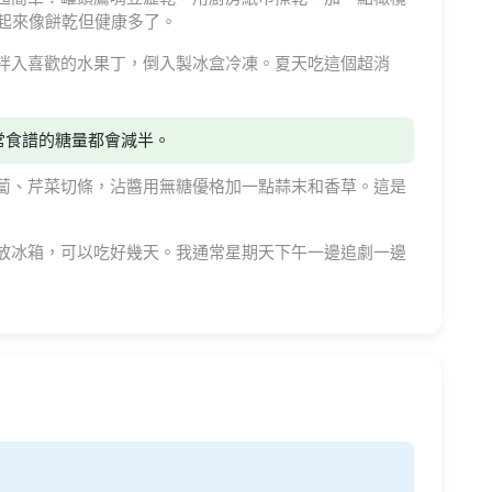
。吃起來像餅乾但健康多了。
拌入喜歡的水果丁，倒入製冰盒冷凍。夏天吃這個超消
常食譜的糖量都會減半。
蔔、芹菜切條，沾醬用無糖優格加一點蒜末和香草。這是
放冰箱，可以吃好幾天。我通常星期天下午一邊追劇一邊