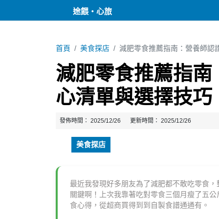
途餵・心旅
首頁
美食探店
減肥零食推薦指南：營養師認
減肥零食推薦指南
心清單與選擇技巧
發佈時間：
2025/12/26
更新時間：
2025/12/26
美食探店
最近我發現好多朋友為了減肥都不敢吃零食，
關鍵啊！上次我靠著吃對零食三個月瘦了五公
食心得，從超商買得到到自製食譜通通有。