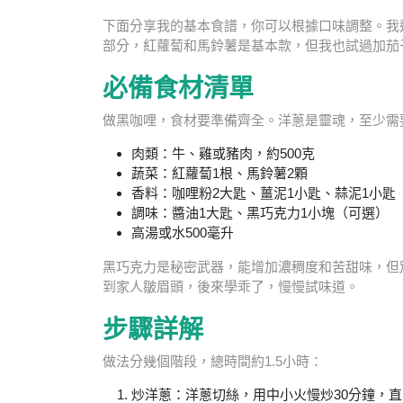
下面分享我的基本食譜，你可以根據口味調整。我
部分，紅蘿蔔和馬鈴薯是基本款，但我也試過加茄
必備食材清單
做黑咖哩，食材要準備齊全。洋蔥是靈魂，至少需
肉類：牛、雞或豬肉，約500克
蔬菜：紅蘿蔔1根、馬鈴薯2顆
香料：咖哩粉2大匙、薑泥1小匙、蒜泥1小匙
調味：醬油1大匙、黑巧克力1小塊（可選）
高湯或水500毫升
黑巧克力是秘密武器，能增加濃稠度和苦甜味，但
到家人皺眉頭，後來學乖了，慢慢試味道。
步驟詳解
做法分幾個階段，總時間約1.5小時：
炒洋蔥：洋蔥切絲，用中小火慢炒30分鐘，