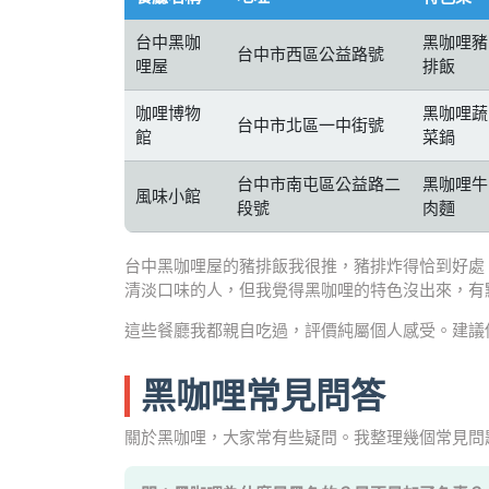
台中黑咖
黑咖哩豬
台中市西區公益路號
哩屋
排飯
咖哩博物
黑咖哩蔬
台中市北區一中街號
館
菜鍋
台中市南屯區公益路二
黑咖哩牛
風味小館
段號
肉麵
台中黑咖哩屋的豬排飯我很推，豬排炸得恰到好處
清淡口味的人，但我覺得黑咖哩的特色沒出來，有
這些餐廳我都親自吃過，評價純屬個人感受。建議
黑咖哩常見問答
關於黑咖哩，大家常有些疑問。我整理幾個常見問