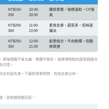
NT$150-
10:30-
豬排厚實，咖哩溫和，CP值
250
20:30
高
NT$200-
11:00-
素食友善，蔬菜多，但味道
300
22:00
偏淡
NT$250-
12:00-
創意組合，牛肉軟爛，但麵
350
21:00
條普通
，黑咖哩醬不會太鹹，整體平衡好。咖哩博物館的蔬菜鍋適合
點可惜。
你去的話先查一下最新營業時間，有些店會公休。
題，並根據經驗回答。