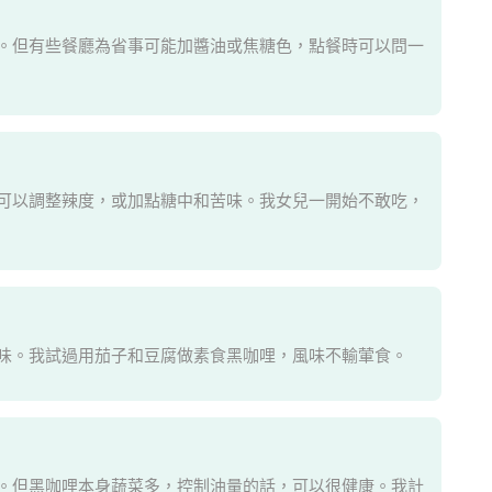
。但有些餐廳為省事可能加醬油或焦糖色，點餐時可以問一
可以調整辣度，或加點糖中和苦味。我女兒一開始不敢吃，
味。我試過用茄子和豆腐做素食黑咖哩，風味不輸葷食。
。但黑咖哩本身蔬菜多，控制油量的話，可以很健康。我計