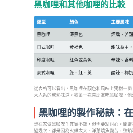
黑咖哩和其他咖哩的比較
類型
顏色
主要風味
黑咖哩
深黑色
煙燻、苦
日式咖哩
黃褐色
甜味為主
印度咖哩
紅色或黃色
辛辣、香
泰式咖哩
綠、紅、黃
酸辣、椰
從表格可以看出，黑咖哩在顏色和風味上獨樹一幟
大人系的成熟味道。我第一次帶朋友吃黑咖哩，他
黑咖哩的製作秘訣：
想在家做黑咖哩？其實不難，但需要點耐心。關鍵
過幾次，都是因為火候太大，洋蔥燒焦變苦，整鍋