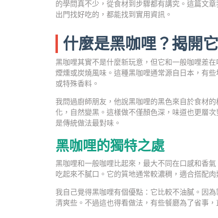
的學問真不少，從食材到步驟都有講究。這篇文章
出門找好吃的，都能找到實用資訊。
什麼是黑咖哩？揭開
黑咖哩其實不是什麼新玩意，但它和一般咖哩差在
煙燻或炭燒風味。這種黑咖哩通常源自日本，有些
或特殊香料。
我問過廚師朋友，他說黑咖哩的黑色來自於食材的
化，自然變黑。這樣做不僅顏色深，味道也更層次
是傳統做法最對味。
黑咖哩的獨特之處
黑咖哩和一般咖哩比起來，最大不同在口感和香氣
吃起來不膩口。它的質地通常較濃稠，適合搭配肉
我自己覺得黑咖哩有個優點：它比較不油膩。因為
清爽些。不過這也得看做法，有些餐廳為了省事，