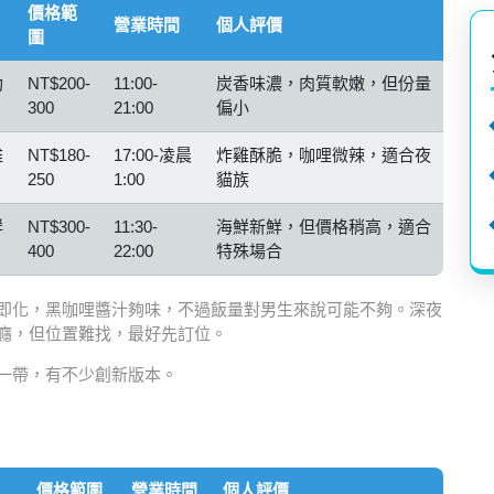
價格範
營業時間
個人評價
圍
肋
NT$200-
11:00-
炭香味濃，肉質軟嫩，但份量
300
21:00
偏小
雞
NT$180-
17:00-凌晨
炸雞酥脆，咖哩微辣，適合夜
250
1:00
貓族
鮮
NT$300-
11:30-
海鮮新鮮，但價格稍高，適合
400
22:00
特殊場合
即化，黑咖哩醬汁夠味，不過飯量對男生來說可能不夠。深夜
癮，但位置難找，最好先訂位。
一帶，有不少創新版本。
價格範圍
營業時間
個人評價