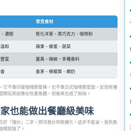
常見食材
甜、濃郁
焦化洋蔥、黑巧克力、咖啡粉
，溫和
蘋果、蜂蜜、蔬菜
料豐富
薑黃、辣椒、多種香料
奶香
香茅、檸檬葉、椰奶
。它不像印度咖哩那麼辣，也不像日式咖哩那麼甜，反而有種
還開玩笑說像在吃墨魚麵，但後來也成了粉絲。
在家也能做出餐廳級美味
在於「慢炒」二字，把洋蔥炒到焦糖化，這步不能省。我失敗
咖哩就毀了。