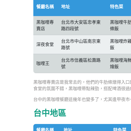
餐廳名稱
地址
特色菜
黑咖哩專
台北市大安區忠孝東
黑咖哩牛
賣店
路四段號
條飯
台北市中山區南京東
黑咖哩炸
深夜食堂
路號
飯
台北市信義區松壽路
黑咖哩海
咖哩王
號
燴飯
黑咖哩專賣店是我常去的，他們的牛肋條燉得入口
食堂的氛圍不錯，黑咖哩帶點辣勁，搭配啤酒很過
台中的黑咖哩餐廳這幾年也變多了，尤其逢甲夜市
台中地區
餐廳名稱
地址
特色菜