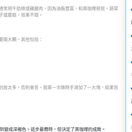
通常用牛肋條或雞腿肉，因為油脂豐富，和黑咖哩很搭。蔬菜
子或蘑菇，效果不錯。
要兩大顆。其他包括：
別放太多，否則會苦。我第一次做時手滑加了一大塊，結果苦
直到變成深褐色。這步最費時，但決定了黑咖哩的成敗。