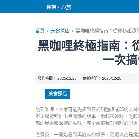
途餵・心旅
首頁
美食探店
黑咖哩終極指南：從神秘起源
黑咖哩終極指南：
一次搞
發佈時間：
2025/12/25
更新時間：
2025/12/25
美食探店
說到咖哩，大家可能先想到日式甜咖哩或印度辛辣
不少餐廳都推出黑嚕嚕的版本，看起來神秘，吃起
郁的炭香和深邃的滋味，完全顛覆我對咖哩的印象
老實說，一開始看到黑麻麻的樣子，我還以為是燒