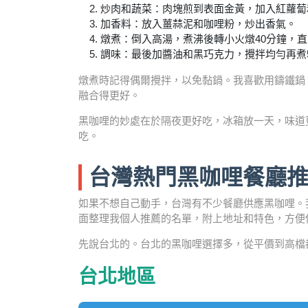
炒肉和蔬菜：肉塊煎到表面金黃，加入紅蘿蔔
加香料：放入薑蒜泥和咖哩粉，炒出香氣。
燉煮：倒入高湯，煮沸後轉小火燉40分鐘，
調味：最後加醬油和黑巧克力，攪拌均勻再煮
燉煮時記得偶爾攪拌，以免黏鍋。我喜歡用鑄鐵鍋
融合得更好。
黑咖哩的妙處在於隔夜更好吃，冰箱放一天，味道
吃。
台灣熱門黑咖哩餐廳
如果不想自己動手，台灣有不少餐廳供應黑咖哩。
面整理我個人推薦的名單，附上地址和特色，方便
先說台北的。台北的黑咖哩選擇多，從平價到高檔
台北地區