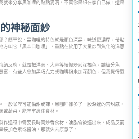
我就來分享黑咖哩的點點滴滴，不管你是想在家自己做，還是
它的神秘面紗
哪？簡單說，黑咖哩的特色就是顏色深黑，味道更濃厚，帶點
地方叫它「黑辛口咖哩」，重點在於用了大量炒到焦化的洋蔥
梅納反應，就是把洋蔥、大蒜等慢慢炒到深褐色，讓糖分焦
豐富。有些人會加黑巧克力或咖啡粉來加深顏色，但我覺得還
。一般咖哩可能偏甜或辣，黑咖哩卻多了一股深邃的苦甜感，
類或蔬菜，能牢牢裹住食材。
製作過程中需要長時間炒香食材，油脂會被逼出來，成品反而
直接加色素或醬油，那就失去原意了。