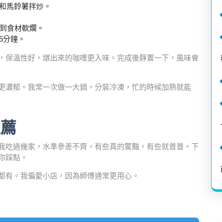
和馬鈴薯拌炒。
直到食材軟爛。
5分鐘。
，保溫性好，燉出來的咖哩更入味。完成後靜置一下，風味會
更濃郁。我常一次做一大鍋，分裝冷凍，忙的時候加熱就能
推薦
我吃過幾家，水準參差不齊，有些真的驚豔，有些就普普。下
你踩點。
都有。我偏愛小店，因為師傅通常更用心。