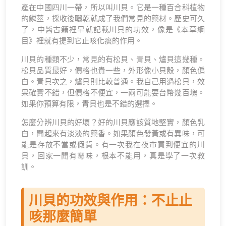
產在中國四川一帶，所以叫川貝。它是一種百合科植物
的鱗莖，採收後曬乾就成了我們常見的藥材。歷史可久
了，中醫古籍裡早就記載川貝的功效，像是《本草綱
目》裡就有提到它止咳化痰的作用。
川貝的種類不少，常見的有松貝、青貝、爐貝這幾種。
松貝品質最好，價格也貴一些，外形像小貝殼，顏色偏
白。青貝次之，爐貝則比較普通。我自己用過松貝，效
果確實不錯，但價格不便宜，一兩可能要台幣幾百塊。
如果你預算有限，青貝也是不錯的選擇。
怎麼分辨川貝的好壞？好的川貝應該質地堅實，顏色乳
白，聞起來有淡淡的藥香。如果顏色發黃或有異味，可
能是存放不當或假貨。有一次我在夜市買到便宜的川
貝，回家一聞有霉味，根本不能用，真是學了一次教
訓。
川貝的功效與作用：不止止
咳那麼簡單