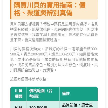
購買川貝的實用指南：價
格、渠道與辨別真偽
買川貝要去哪裡買？傳統中藥行是最可靠的選擇，店員
通常有經驗，能幫你挑選。現在網購也很方便，但要注
意賣家信譽。我曾在網上買過川貝，價格便宜但品質參
差不齊，後來還是回歸實體店。
川貝的價格波動大，品質好的松貝一兩可能台幣300-
500元，青貝200-300元，爐貝100-200元。如果價格太
低，要小心是假貨。常見的假川貝有用其他植物冒充
的，或者劣質品染色。辨別方法是看顏色、聞氣味，真
川貝應該自然乳白，有清香。
這裡有個價格參考表格：
川貝
價格範圍（台
備註
種類
幣/兩）
品質最佳，適合重
松貝
300-500元