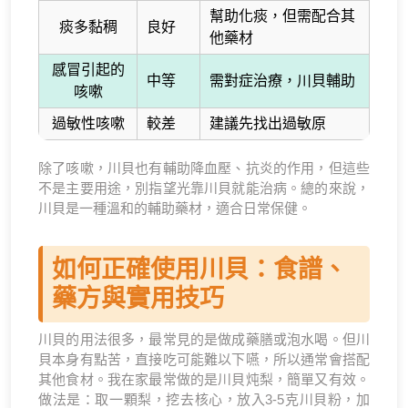
幫助化痰，但需配合其
痰多黏稠
良好
他藥材
感冒引起的
中等
需對症治療，川貝輔助
咳嗽
過敏性咳嗽
較差
建議先找出過敏原
除了咳嗽，川貝也有輔助降血壓、抗炎的作用，但這些
不是主要用途，別指望光靠川貝就能治病。總的來說，
川貝是一種溫和的輔助藥材，適合日常保健。
如何正確使用川貝：食譜、
藥方與實用技巧
川貝的用法很多，最常見的是做成藥膳或泡水喝。但川
貝本身有點苦，直接吃可能難以下嚥，所以通常會搭配
其他食材。我在家最常做的是川貝炖梨，簡單又有效。
做法是：取一顆梨，挖去核心，放入3-5克川貝粉，加