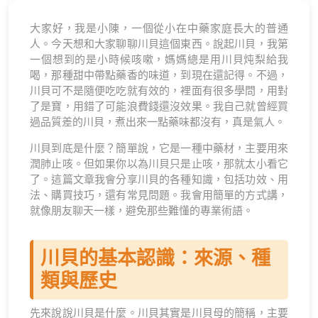
大家好，我是小陳，一個從小在中藥家庭長大的普通
人。今天想和大家聊聊川貝這個東西。說起川貝，我第
一個想到的是小時候咳嗽，媽媽總是用川貝炖梨給我
喝，那種甜中帶點藥香的味道，到現在還記得。不過，
川貝可不是隨便吃吃就有效的，裡面有很多學問，用對
了是寶，用錯了可能浪費錢還沒效果。我自己就曾經買
過品質差的川貝，煮出來一點藥味都沒有，真是氣人。
川貝到底是什麼？簡單說，它是一種中藥材，主要用來
潤肺止咳。但如果你以為川貝只是止咳，那就太小看它
了。這篇文章我會分享川貝的各種知識，包括功效、用
法、購買技巧，還有常見問題。我會用簡單的方式講，
就像朋友聊天一樣，避免那些難懂的專業術語。
川貝的基本認識：來源、種
類與歷史
先來說說川貝是什麼。川貝其實是川貝母的簡稱，主要