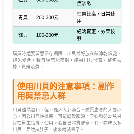
症咳嗽
性價比高，日常使
青貝
200-300元
用
經濟實惠，效果較
爐貝
100-200元
弱
購買時還要留意保存期限，川貝最好放在陰涼乾燥處，
避免受潮。我曾經忘記密封，結果川貝發霉，整包丟
掉，真是浪費。
使用川貝的注意事項：副作
用與禁忌人群
川貝雖然溫和，但不是人人都適合。體質虛寒的人要小
心，因為川貝性微寒，可能導致腹瀉。孕婦和嬰幼兒最
好在醫生指導下使用。我自己體質偏寒，有一次吃太多
川貝，果然拉肚子，後來就減量了。