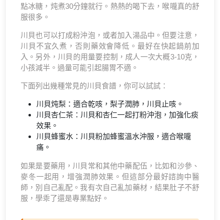
點冰糖，炖煮30分鐘就行。熱熱的喝下去，喉嚨真的舒
服很多。
川貝也可以打成粉沖泡，或者加入湯品中。但要注意，
川貝不宜久煮，否則藥效會降低。最好在快起鍋前加
入。另外，川貝的用量要控制，成人一次大概3-10克，
小孩減半。過量可能引起腸胃不適。
下面列出幾種常見的川貝食譜，你可以試試：
川貝炖梨：適合乾咳，梨子潤肺，川貝止咳。
川貝杏仁茶：川貝和杏仁一起打粉沖泡，加強化痰
效果。
川貝蜂蜜水：川貝粉加蜂蜜溫水沖服，適合喉嚨
痛。
如果是要藥用，川貝常和其他中藥配伍，比如和沙參、
麥冬一起用，增強潤肺效果。但這部分最好諮詢中醫
師，別自己亂配。我有次自己亂加藥材，結果肚子不舒
服，學乖了還是專業點好。