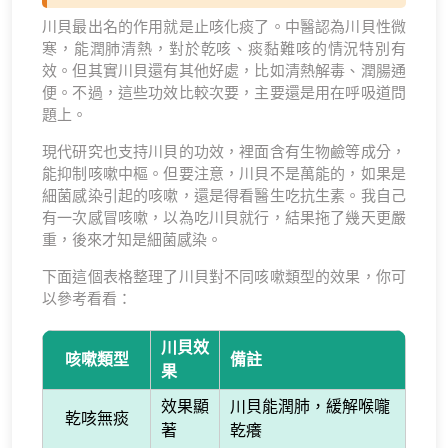
川貝最出名的作用就是止咳化痰了。中醫認為川貝性微
寒，能潤肺清熱，對於乾咳、痰黏難咳的情況特別有
效。但其實川貝還有其他好處，比如清熱解毒、潤腸通
便。不過，這些功效比較次要，主要還是用在呼吸道問
題上。
現代研究也支持川貝的功效，裡面含有生物鹼等成分，
能抑制咳嗽中樞。但要注意，川貝不是萬能的，如果是
細菌感染引起的咳嗽，還是得看醫生吃抗生素。我自己
有一次感冒咳嗽，以為吃川貝就行，結果拖了幾天更嚴
重，後來才知是細菌感染。
下面這個表格整理了川貝對不同咳嗽類型的效果，你可
以參考看看：
川貝效
咳嗽類型
備註
果
效果顯
川貝能潤肺，緩解喉嚨
乾咳無痰
著
乾癢