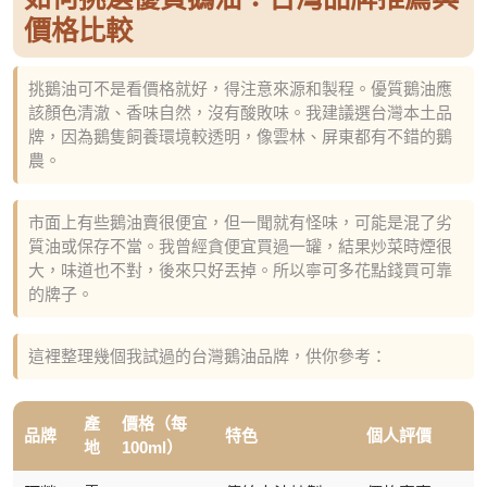
價格比較
挑鵝油可不是看價格就好，得注意來源和製程。優質鵝油應
該顏色清澈、香味自然，沒有酸敗味。我建議選台灣本土品
牌，因為鵝隻飼養環境較透明，像雲林、屏東都有不錯的鵝
農。
市面上有些鵝油賣很便宜，但一聞就有怪味，可能是混了劣
質油或保存不當。我曾經貪便宜買過一罐，結果炒菜時煙很
大，味道也不對，後來只好丟掉。所以寧可多花點錢買可靠
的牌子。
這裡整理幾個我試過的台灣鵝油品牌，供你參考：
產
價格（每
品牌
特色
個人評價
地
100ml）