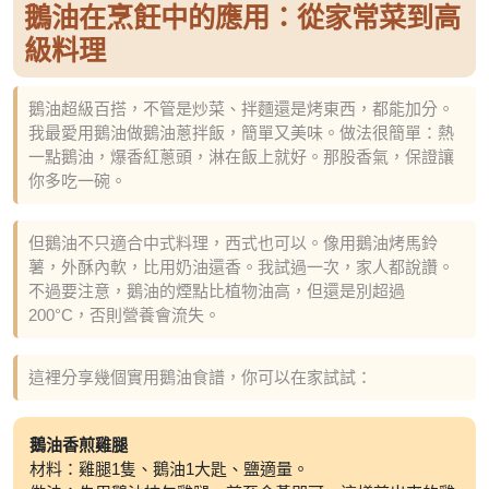
鵝油在烹飪中的應用：從家常菜到高
級料理
鵝油超級百搭，不管是炒菜、拌麵還是烤東西，都能加分。
我最愛用鵝油做鵝油蔥拌飯，簡單又美味。做法很簡單：熱
一點鵝油，爆香紅蔥頭，淋在飯上就好。那股香氣，保證讓
你多吃一碗。
但鵝油不只適合中式料理，西式也可以。像用鵝油烤馬鈴
薯，外酥內軟，比用奶油還香。我試過一次，家人都說讚。
不過要注意，鵝油的煙點比植物油高，但還是別超過
200°C，否則營養會流失。
這裡分享幾個實用鵝油食譜，你可以在家試試：
鵝油香煎雞腿
材料：雞腿1隻、鵝油1大匙、鹽適量。