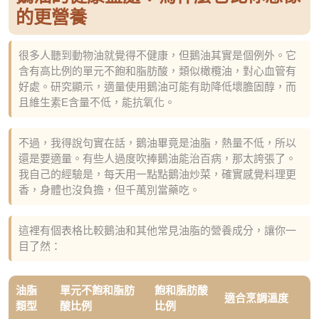
的更營養
很多人聽到動物油就覺得不健康，但鵝油其實是個例外。它
含有高比例的單元不飽和脂肪酸，類似橄欖油，對心血管有
好處。研究顯示，適量使用鵝油可能有助降低壞膽固醇，而
且維生素E含量不低，能抗氧化。
不過，我得說句實在話，鵝油畢竟是油脂，熱量不低，所以
還是要適量。有些人過度吹捧鵝油能治百病，那太誇張了。
我自己的經驗是，每天用一點點鵝油炒菜，確實感覺料理更
香，身體也沒負擔，但千萬別當藥吃。
這裡有個表格比較鵝油和其他常見油脂的營養成分，讓你一
目了然：
油脂
單元不飽和脂肪
飽和脂肪酸
適合烹調溫度
類型
酸比例
比例