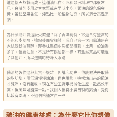
透過慢火熬製而成。這種油脂在亞洲和歐洲料理中都很常
見，台灣則多用於客家菜或古早味小吃。鵝油的顏色偏金
黃，帶點堅果香氣，熔點比一般植物油高，所以適合高溫烹
調。
為什麼鵝油會這麼受歡迎？除了香味獨特，它還含有豐富的
不飽和脂肪酸，這點後面會細談。我自己第一次用鵝油是在
家試做鵝油蔥酥，那香味整個廚房都聞得到，比用一般油香
多了。但要注意，不是所有鵝油都一樣，有些劣質品可能混
了其他油，所以選購時得睜大眼睛。
鵝油的製作過程其實不複雜，但講究功夫。傳統做法是取鵝
的脂肪塊，用低溫慢慢煉油，避免燒焦。這樣煉出來的鵝油
才純淨，沒有雜味。現在有些工廠用機械化生產，雖然效率
高，但風味可能差一點。我個人偏愛小農自製的鵝油，覺得
比較有靈魂，不過價格通常貴一些。
鵝油的健康益處：為什麼它比你想像