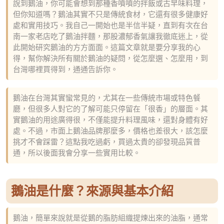
說到鵝油，你可能會想到那種香噴噴的拌飯或古早味料理，
但你知道嗎？鵝油其實不只是傳統食材，它還有很多健康好
處和實用技巧。我自己一開始也是半信半疑，直到有次在台
南一家老店吃了鵝油拌麵，那股濃郁香氣讓我徹底迷上，從
此開始研究鵝油的方方面面。這篇文章就是要分享我的心
得，幫你解決所有關於鵝油的疑問，從怎麼選、怎麼用，到
台灣哪裡買得到，通通告訴你。
鵝油在台灣其實蠻常見的，尤其在一些傳統市場或特色餐
廳，但很多人對它的了解可能只停留在「很香」的層面。其
實鵝油的用途廣得很，不僅能提升料理風味，還對身體有好
處。不過，市面上鵝油品牌那麼多，價格也差很大，該怎麼
挑才不會踩雷？這點我吃過虧，買過太貴的卻發現品質普
通，所以後面我會分享一些實用比較。
鵝油是什麼？來源與基本介紹
鵝油，簡單來說就是從鵝的脂肪組織提煉出來的油脂，通常