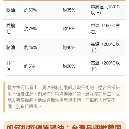
中高溫（180°C
鵝油
約60%
約35%
以上）
橄欖
中溫（160°C左
約75%
約15%
油
右）
高溫（200°C以
豬油
約45%
約40%
上）
椰子
高溫（200°C以
約6%
約90%
油
上）
從表格可以看出，鵝油的脂肪酸組成蠻平衡的，適合日常使
用。但要注意，如果你有特殊健康問題，最好先問醫生。我
朋友有高血脂，他試過鵝油後覺得不錯，但每個人體質不
同，別盲目跟風。
如何挑選優質鵝油：台灣品牌推薦與