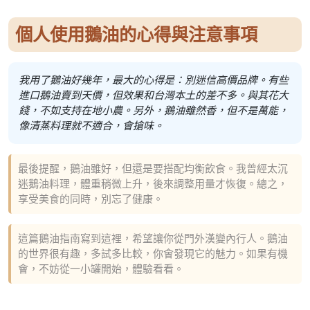
個人使用鵝油的心得與注意事項
我用了鵝油好幾年，最大的心得是：別迷信高價品牌。有些
進口鵝油賣到天價，但效果和台灣本土的差不多。與其花大
錢，不如支持在地小農。另外，鵝油雖然香，但不是萬能，
像清蒸料理就不適合，會搶味。
最後提醒，鵝油雖好，但還是要搭配均衡飲食。我曾經太沉
迷鵝油料理，體重稍微上升，後來調整用量才恢復。總之，
享受美食的同時，別忘了健康。
這篇鵝油指南寫到這裡，希望讓你從門外漢變內行人。鵝油
的世界很有趣，多試多比較，你會發現它的魅力。如果有機
會，不妨從一小罐開始，體驗看看。