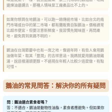
邊煉油邊講古，那種人情味是工廠產品比不上的。
如果你想買在地鵝油，可以跑一趟傳統市場，比如台北的南
門市場或台中的第二市場，都有攤販賣自製鵝油。價格通常
比超市便宜，但要注意新鮮度。我習慣先聞味道，再問產
地，避免買到來路不明的。
鵝油在台灣節慶中也有一席之地，像過年時，有些人會用鵝
油做年菜，取其「豐潤」的吉祥意涵。我媽就愛用鵝油燉雞
湯，說這樣湯頭更醇。不過現在年輕人比較少這麼做，有點
可惜。
鵝油的常見問答：解決你的所有疑問
問：鵝油適合素食者嗎？
答：不適合，鵝油是動物性油脂，素食者應避免。但如果你