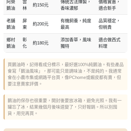
阿榮
雲
傳統古法煉製，
價格實惠，
約150元
鵝油
林
香味濃郁
適合新手
老舖
屏
有機飼養，純度
品質穩定，
約200元
鵝油
東
最高
但稍貴
鄉村
彰
添加香草，風味
適合做西式
約180元
鵝油
化
獨特
料理
買鵝油時，記得看成分標示，最好選100%純鵝油。有些產品
會寫「鵝油風味」，那可能只是調味油，不是純的。我通常
會在小農市集或網路平台買，像PChome或蝦皮都有賣，但
要注意賣家評價。
鵝油的保存也很重要，開封後要放冰箱，避免光照。我有一
罐忘了冰，結果幾個月後味道變了，只好報銷。所以別囤
貨，用完再買。