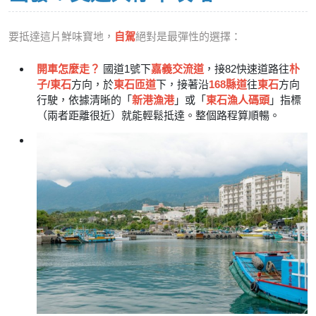
要抵達這片鮮味寶地，
自駕
絕對是最彈性的選擇：
開車怎麼走？
國道1號下
嘉義交流道
，接82快速道路往
朴
子/東石
方向，於
東石匝道
下，接著沿
168縣道
往
東石
方向
行駛，依據清晰的「
新港漁港
」或「
東石漁人碼頭
」指標
（兩者距離很近）就能輕鬆抵達。整個路程算順暢。