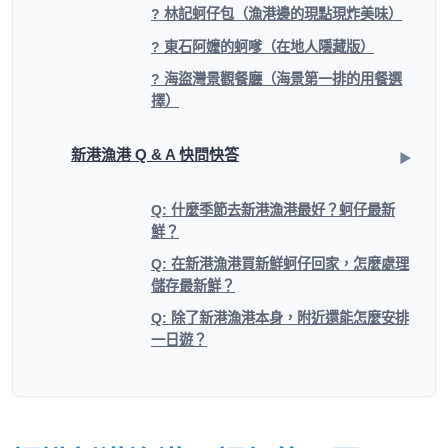
? 林記蚵仔包（漁港邊的現點現炸美味）
? 東石阿嬤的蚵嗲（在地人隱藏版）
? 海盜灣景觀餐廳（海景第一排的用餐選
擇）
新港漁港 Q & A 快問快答
Q: 什麼季節去新港漁港最好？蚵仔最新
鮮？
Q: 在新港漁港買新鮮蚵仔回家，怎麼處理
儲存最新鮮？
Q: 除了新港漁港本身，附近還能怎麼安排
一日遊？