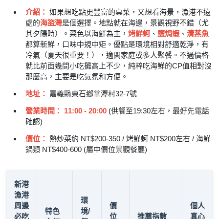
介紹：
如果想吃點更豐富的桌菜，又想看海景，漁港不遠
處的
海盜灣
是個選擇。地點就在海邊，景觀視野不錯（尤
其夕陽時）。菜色以海鮮為主，
烤鮮蚵
、
鹽焗蝦
、
清蒸魚
都算新鮮，口味中規中矩。優點是環境相對舒適乾淨，有
冷氣（夏天很重要！），適閤家庭或多人聚餐。不過價格
就比前面幾間小吃攤高上不少，純粹吃海鮮的CP值相對沒
那麼高，主要是吃氣氛和方便。
地址：
嘉義縣東石鄉掌潭村32-7號
營業時間：
11:00 - 20:00
(供餐至19:30左右，最好先電話
確認)
價位：
熱炒菜約 NT$200-350 / 烤鮮蚵 NT$200左右 / 海鮮
鍋類 NT$400-600 (屬中價位景觀餐廳)
新港
漁港
環
周邊
價
個人
特色
境/
必吃
位
推薦指數
真心