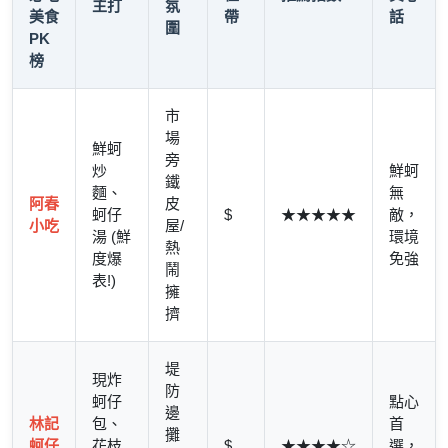
主打
氛
美食
帶
話
圍
PK
榜
市
場
鮮蚵
旁
炒
鮮蚵
鐵
麵、
無
阿春
皮
蚵仔
$
★★★★★
敵，
小吃
屋/
湯 (鮮
環境
熱
度爆
免強
鬧
表!)
擁
擠
堤
現炸
防
蚵仔
點心
邊
林記
包、
首
攤
蚵仔
花枝
$
★★★★☆
選，