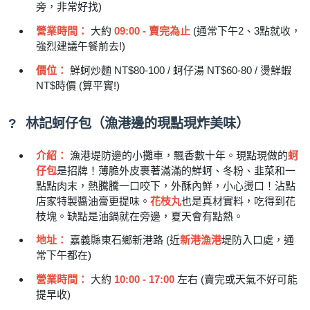
旁，非常好找)
營業時間：
大約
09:00 - 賣完為止
(通常下午2、3點就收，
強烈建議午餐前去!)
價位：
鮮蚵炒麵 NT$80-100 / 蚵仔湯 NT$60-80 / 燙鮮蝦
NT$時價 (算平實!)
?
林記蚵仔包（漁港邊的現點現炸美味）
介紹：
漁港堤防邊的小攤車，飄香數十年。現點現做的
蚵
仔包
是招牌！薄脆外皮裹著滿滿的鮮蚵、冬粉、韭菜和一
點點肉末，熱騰騰一口咬下，外酥內鮮，小心燙口！沾點
店家特製醬油膏更提味。
花枝丸
也是真材實料，吃得到花
枝塊。缺點是油鍋就在旁邊，夏天會有點熱。
地址：
嘉義縣東石鄉新港路 (近
新港漁港
堤防入口處，通
常下午都在)
營業時間：
大約
10:00 - 17:00
左右 (賣完或天氣不好可能
提早收)