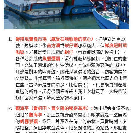
鮮撈現賣漁市場（感受在地脈動的核心）:
這絕對是重頭
戲！規模雖不像
南方澳
或
崁仔頂
那樣龐大，但
鮮度絕對頂
呱呱
。尤其是當日現撈的
蚵仔
（看看那飽滿的模樣！）、
各種活跳跳的
魚蝦蟹類
，還有攤販熟練開蚵、刮蚵仁的畫
面，充滿了濃濃的漁村生活感。空氣中瀰漫著海的味道，
耳邊是攤販的叫賣聲、膠鞋踩過濕地的聲音、顧客詢價的
交談聲... 非常真實。這裡買海鮮，價格通常比觀光魚市實
在些（當然還是要問清楚、比個價！），也更能買到產地
直送的新鮮。記得帶個保冷袋！我上次就買了一大袋帶殼
蚵仔回家煮湯，鮮到全家讚不絕口。
觀海亭（看蚵田、賞夕陽的秘密基地）:
漁市場旁有個不太
起眼的
觀海亭
，走上去視野豁然開朗！眼前就是一望無際
的
蚵棚景觀
，像是一片漂浮在海上的森林。黃昏時刻，夕
陽把整片蚵田染成金黃色，搭配歸航的漁船點點，那個畫