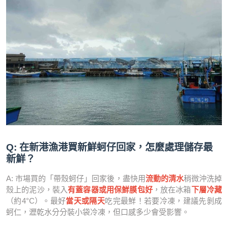
Q: 在新港漁港買新鮮蚵仔回家，怎麼處理儲存最
新鮮？
A: 市場買的「帶殼蚵仔」回家後，盡快用
流動的清水
稍微沖洗掉
殼上的泥沙，裝入
有蓋容器或用保鮮膜包好
，放在冰箱
下層冷藏
（約4°C）。最好
當天或隔天
吃完最鮮！若要冷凍，建議先剝成
蚵仁，瀝乾水分分裝小袋冷凍，但口感多少會受影響。