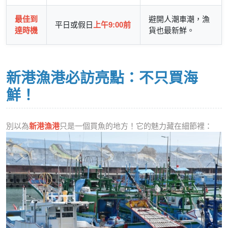
最佳到
避開人潮車潮，漁
平日或假日
上午9:00前
達時機
貨也最新鮮。
新港漁港必訪亮點：不只買海
鮮！
別以為
新港漁港
只是一個買魚的地方！它的魅力藏在細節裡：