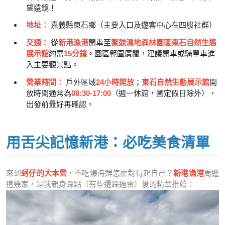
望遠鏡！
地址：
嘉義縣東石鄉（主要入口及遊客中心在四股社群）
交通：
從
新港漁港
開車至
鰲鼓濕地森林園區東石自然生態
展示館
約需
15分鐘
。園區範圍廣闊，建議開車或騎單車進
入主要觀景點。
營業時間：
戶外區域
24小時開放
；
東石自然生態展示館
開
放時間通常為
08:30-17:00
（週一休館，國定假日除外），
出發前最好再確認。
用舌尖記憶新港：必吃美食清單
來到
蚵仔的大本營
，不吃爆海鮮怎麼對得起自己？
新港漁港
周邊
這幾家，是我親身踩點（有些還踩過雷）後的精華推薦：