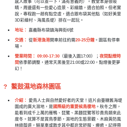
感人故事（可以查一下，滿有意義的）。教堂本身很吸
睛，周邊還有一些愛心造景、彩繪牆，適合拍照。但老實
說，專程跑一趟有點空虛，適合跟布袋其他點（如好美里
3D彩繪村、海風長堤）排在一起玩。
地址：
嘉義縣布袋鎮海興街6號
交通：
從
新港漁港
開車前往約需
20-25分鐘
。園區有停車
場。
營業時間：
09:00-17:30
（最後入園17:00）；
夜間點燈時
間
依季節調整，通常天黑後至21:00或22:00，點燈後更夢
幻！
?
鰲鼓濕地森林園區
介紹：
愛鳥人士與自然愛好者的天堂！這片由臺糖舊海堤
圍成的廣大濕地，是
國際級的重要候鳥棲地
。秋冬之際，
能看到成千上萬的雁鴨、琵鷺、黑麵琵鷺等珍貴鳥類來此
度冬。就算不是賞鳥季節，濕地的生態景觀、木麻黃防風
林綠蔭道，騎單車或散步其中都非常舒服、療癒。記得帶