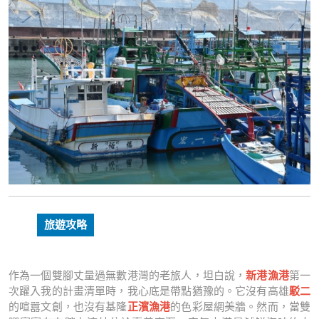
旅遊攻略
作為一個雙腳丈量過無數港灣的老旅人，坦白說，
新港漁港
第一
次躍入我的計畫清單時，我心底是帶點猶豫的。它沒有高雄
駁二
的喧囂文創，也沒有基隆
正濱漁港
的色彩屋網美牆。然而，當雙