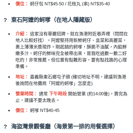
價位：
蚵仔包 NT$45-50 / 花枝丸 (串) NT$35-40
?
東石阿嬤的蚵嗲（在地人隱藏版）
介紹：
這家沒有華麗招牌，就在漁港附近巷弄裡（問問在
地人比較好找）。阿嬤堅持用新鮮蚵仔、韭菜和高麗菜，
裹上薄薄米漿現炸。剛起鍋的蚵嗲，酥脆不油膩，內餡鮮
嫩多汁，蚵仔的鮮味完全被帶出來，是我吃過數一數二好
吃的！非常推薦。但位置有點難形容，要有點找路的心理
準備。
地址：
嘉義縣東石鄉屯子頭 (確切地址不明，建議到漁港
後詢問在地攤商「阿嬤的蚵嗲」怎麼走)
營業時間：
通常
下午時段
開始營業 (約14:00後)，賣完為
止，建議不要太晚去。
價位：
蚵嗲 NT$40-45
?
海盜灣景觀餐廳（海景第一排的用餐選擇）