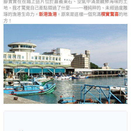
腳實實在在踏上這片位於嘉義東石、空氣中滿是鹹鮮海味的土
地，我才驚覺自己差點錯過了什麼——一種純粹的、未經過度雕
琢的漁港生命力。
新港漁港
，原來是這樣一個充滿
樸實驚喜
的地
方！