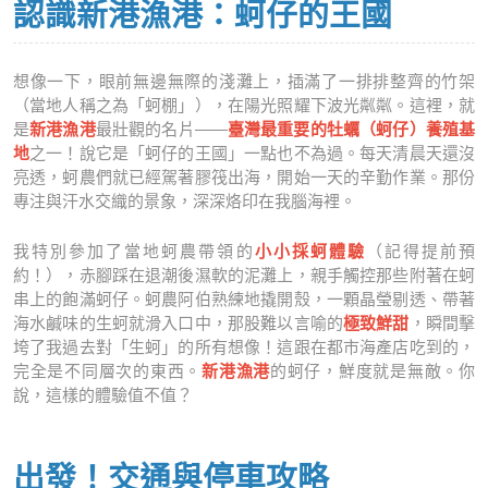
認識新港漁港：蚵仔的王國
想像一下，眼前無邊無際的淺灘上，插滿了一排排整齊的竹架
（當地人稱之為「蚵棚」），在陽光照耀下波光粼粼。這裡，就
是
新港漁港
最壯觀的名片——
臺灣最重要的牡蠣（蚵仔）養殖基
地
之一！說它是「蚵仔的王國」一點也不為過。每天清晨天還沒
亮透，蚵農們就已經駕著膠筏出海，開始一天的辛勤作業。那份
專注與汗水交織的景象，深深烙印在我腦海裡。
我特別參加了當地蚵農帶領的
小小採蚵體驗
（記得提前預
約！），赤腳踩在退潮後濕軟的泥灘上，親手觸控那些附著在蚵
串上的飽滿蚵仔。蚵農阿伯熟練地撬開殼，一顆晶瑩剔透、帶著
海水鹹味的生蚵就滑入口中，那股難以言喻的
極致鮮甜
，瞬間擊
垮了我過去對「生蚵」的所有想像！這跟在都市海產店吃到的，
完全是不同層次的東西。
新港漁港
的蚵仔，鮮度就是無敵。你
說，這樣的體驗值不值？
出發！交通與停車攻略