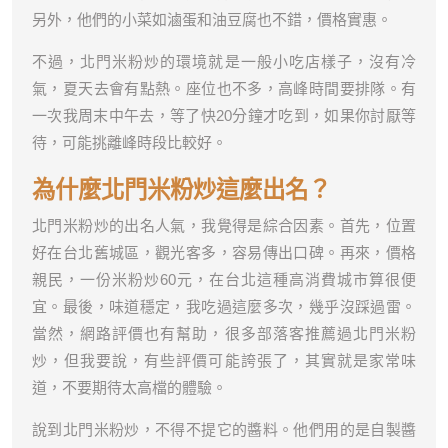
另外，他們的小菜如滷蛋和油豆腐也不錯，價格實惠。
不過，北門米粉炒的環境就是一般小吃店樣子，沒有冷
氣，夏天去會有點熱。座位也不多，高峰時間要排隊。有
一次我周末中午去，等了快20分鐘才吃到，如果你討厭等
待，可能挑離峰時段比較好。
為什麼北門米粉炒這麼出名？
北門米粉炒的出名人氣，我覺得是綜合因素。首先，位置
好在台北舊城區，觀光客多，容易傳出口碑。再來，價格
親民，一份米粉炒60元，在台北這種高消費城市算很便
宜。最後，味道穩定，我吃過這麼多次，幾乎沒踩過雷。
當然，網路評價也有幫助，很多部落客推薦過北門米粉
炒，但我要說，有些評價可能誇張了，其實就是家常味
道，不要期待太高檔的體驗。
說到北門米粉炒，不得不提它的醬料。他們用的是自製醬