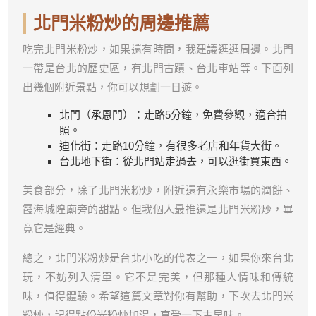
北門米粉炒的周邊推薦
吃完北門米粉炒，如果還有時間，我建議逛逛周邊。北門
一帶是台北的歷史區，有北門古蹟、台北車站等。下面列
出幾個附近景點，你可以規劃一日遊。
北門（承恩門）：走路5分鐘，免費參觀，適合拍
照。
迪化街：走路10分鐘，有很多老店和年貨大街。
台北地下街：從北門站走過去，可以逛街買東西。
美食部分，除了北門米粉炒，附近還有永樂市場的潤餅、
霞海城隍廟旁的甜點。但我個人最推還是北門米粉炒，畢
竟它是經典。
總之，北門米粉炒是台北小吃的代表之一，如果你來台北
玩，不妨列入清單。它不是完美，但那種人情味和傳統
味，值得體驗。希望這篇文章對你有幫助，下次去北門米
粉炒，記得點份米粉炒加湯，享受一下古早味。