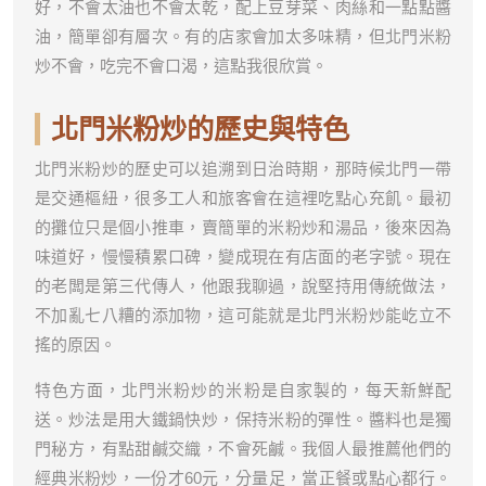
好，不會太油也不會太乾，配上豆芽菜、肉絲和一點點醬
油，簡單卻有層次。有的店家會加太多味精，但北門米粉
炒不會，吃完不會口渴，這點我很欣賞。
北門米粉炒的歷史與特色
北門米粉炒的歷史可以追溯到日治時期，那時候北門一帶
是交通樞紐，很多工人和旅客會在這裡吃點心充飢。最初
的攤位只是個小推車，賣簡單的米粉炒和湯品，後來因為
味道好，慢慢積累口碑，變成現在有店面的老字號。現在
的老闆是第三代傳人，他跟我聊過，說堅持用傳統做法，
不加亂七八糟的添加物，這可能就是北門米粉炒能屹立不
搖的原因。
特色方面，北門米粉炒的米粉是自家製的，每天新鮮配
送。炒法是用大鐵鍋快炒，保持米粉的彈性。醬料也是獨
門秘方，有點甜鹹交織，不會死鹹。我個人最推薦他們的
經典米粉炒，一份才60元，分量足，當正餐或點心都行。