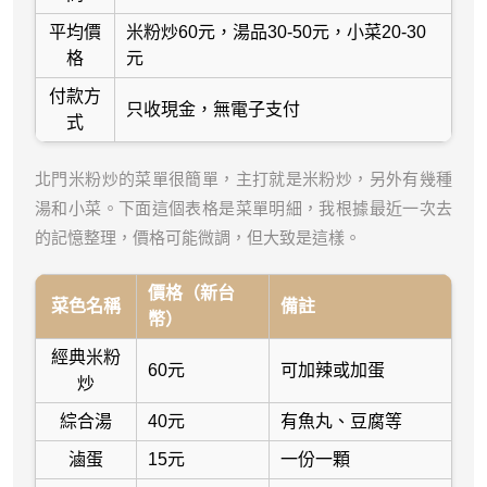
平均價
米粉炒60元，湯品30-50元，小菜20-30
格
元
付款方
只收現金，無電子支付
式
北門米粉炒的菜單很簡單，主打就是米粉炒，另外有幾種
湯和小菜。下面這個表格是菜單明細，我根據最近一次去
的記憶整理，價格可能微調，但大致是這樣。
價格（新台
菜色名稱
備註
幣）
經典米粉
60元
可加辣或加蛋
炒
綜合湯
40元
有魚丸、豆腐等
滷蛋
15元
一份一顆