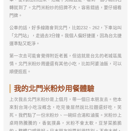
轉就到了。北門米粉炒的招牌不大，容易錯過，要仔細看
門牌。
公車的話，好多線路會到北門，比如232、262，下車站叫
「北門站」，走過去3分鐘。我個人偏好捷運，因為台北捷
運準點又乾淨。
第一次去可能會覺得附近老舊，但這就是台北的老城區風
情。北門米粉炒周邊還有其他小吃，比如阿婆油飯，可以
順便逛逛。
我的北門米粉炒用餐體驗
上次我去北門米粉炒是上個月，帶一個日本朋友去。他本
來對台灣小吃沒概念，吃完後居然說比拉麵還好吃，笑
死。我們點了一份米粉炒、一碗綜合湯和滷蛋。米粉炒上
桌時熱騰騰的，香氣撲鼻，米粉不會太軟，豆芽菜脆脆
的，整體口感很好。日本朋友說醬料很特別，不會太鹹，