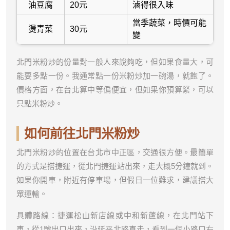
油豆腐
20元
滷得很入味
當季蔬菜，時價可能
燙青菜
30元
變
北門米粉炒的份量對一般人來說夠吃，但如果食量大，可
能要多點一份。我通常點一份米粉炒加一碗湯，就飽了。
價格方面，在台北算中等偏便宜，但如果你預算緊，可以
只點米粉炒。
如何前往北門米粉炒
北門米粉炒的位置在台北市中正區，交通很方便。最簡單
的方式是搭捷運，從北門捷運站出來，走大概5分鐘就到。
如果你開車，附近有停車場，但假日一位難求，建議搭大
眾運輸。
具體路線：捷運松山新店線或中和新蘆線，在北門站下
車，從1號出口出來，沿延平北路直走，看到一個小路口右