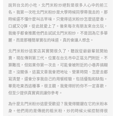
說到台北的小吃，北門米粉炒絕對是很多人心中的前三
名。我第一次吃北門米粉炒是大學時候同學帶我去的，那
時候還不懂什麼叫古早味，只覺得這米粉炒怎麼這麼香，
口感又Q彈，從此就愛上了。後來每次有朋友來台北玩，
我幾乎都會推薦他們去試試北門米粉炒，不是因為它多華
麗，而是那種簡單實在的味道，真的會讓人想念。
北門米粉炒這家店其實開很久了，聽說從爺爺輩就開始
賣，現在傳到第三代。位置在台北市中正區北門附近，不
算難找，但如果你第一次去，可能會被附近的小巷弄搞糊
塗。沒關係，這篇文章我會把地址、營業時間、怎麼去都
寫清楚，還會分享我自己的用餐經驗，包括優點和缺點。
畢竟吃東西這種事，很主觀，我覺得好的你不一定喜歡，
但至少提供真實資訊讓你參考。
為什麼北門米粉炒這麼受歡迎？我覺得關鍵在它的米粉本
身。他們用的是傳統的粗米粉，炒的時候火候控制得很