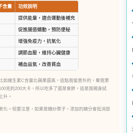
子含量
功效說明
提供能量，適合運動後補充
促進腸道蠕動，預防便秘
增強免疫力，抗氧化
調節血壓，維持心臟健康
補血益氣，改善貧血
比如維生素C含量比蘋果還高，這點我蠻意外的，畢竟栗
00克約200大卡，所以吃多了還是會胖，這是我親身試
上升。
老化。但要注意，如果是糖炒栗子，添加的糖分會抵消部