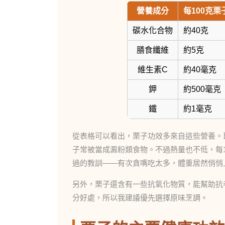
營養成分
每100克栗
碳水化合物
約40克
膳食纖維
約5克
維生素C
約40毫克
鉀
約500毫克
鐵
約1毫克
從表格可以看出，栗子功效多來自這些營養。
子常被當成澱粉類食物。不過熱量也不低，每1
過的教訓——有次貪嘴吃太多，體重居然悄悄
另外，栗子還含有一些抗氧化物質，能幫助抗
分好處，所以我建議優先選擇原味烹調。