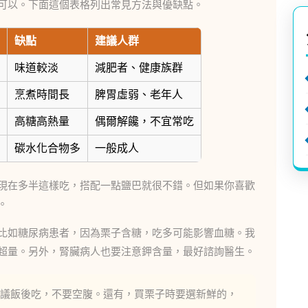
可以。下面這個表格列出常見方法與優缺點。
缺點
建議人群
味道較淡
減肥者、健康族群
烹煮時間長
脾胃虛弱、老年人
高糖高熱量
偶爾解饞，不宜常吃
碳水化合物多
一般成人
現在多半這樣吃，搭配一點鹽巴就很不錯。但如果你喜歡
。
比如糖尿病患者，因為栗子含糖，吃多可能影響血糖。我
超量。另外，腎臟病人也要注意鉀含量，最好諮詢醫生。
議飯後吃，不要空腹。還有，買栗子時要選新鮮的，