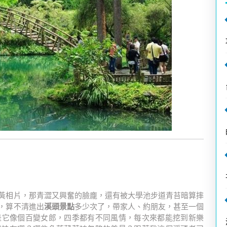
黃相片，那青澀又興奮的臉龐，還有被大學池步道青苔暗算摔
，算不清進出
溪頭景點
多少次了，帶家人、約朋友，甚至一個
是它像個百變女郎，四季都有不同風情，每次來都能挖到新樂