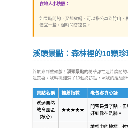
在地人小訣竅：
如果時間夠，又想省錢，可以搭公車到
竹山
，
便宜一些，但時間會拉長。
溪頭景點：森林裡的10顆珍
終於來到重頭戲！
溪頭景點
的精華都在這片廣闊的
是驚喜。我精挑細選了10個必訪點，照我的經驗
景點名稱
推薦指數
老包客真心話
溪頭自然
門票是貴了點，但
教育園區
★★★★★
好到像在洗肺。
(核心)
地標中的地標！竹