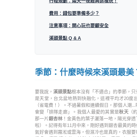
行程規劃：兩天一夜經典這樣玩！
費用：錢包要準備多少？
注意事項：開心玩也要顧安全
溪頭景點 Q & A
季節：什麼時候來溪頭最美
要我說，
溪頭景點
根本沒有「不適合」的季節，只
是天堂，台北盆地熱到快融化，這裡平均才20度
（省電費！）。不過暑假和連續假日，那個人潮..
會變「排隊走廊」。我個人最愛的其實是
秋天
（
那一片
銀杏林
！金黃色的葉子灑落一地，陽光穿透
啦）。記得有年11月中來，剛好遇到銀杏最黃的
氣好會遇到霧淞或雲海，但濕冷也是真的，衣服要