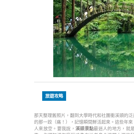
旅遊攻略
那天整理舊照片，翻到大學時代和社團衝溪頭的泛
的那一跤（痛！），記憶瞬間鮮活起來。這些年來
人來放空。要我說，
溪頭景點
最迷人的地方，就