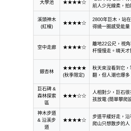
大學池
★★★★☆
前人少光線柔，拍
溪頭神木
2800年巨木，站
★★★★☆
(紅檜)
得繞一圈感受能量
離地22公尺，視
空中走廊
★★★★☆
杆慢慢走。晴天才
★★★★★
秋天來沒看到它，
銀杏林
(秋季限定)
翻，但人潮也爆多
巨石碑 &
人相對少，巨石很
森林探索
★★★☆☆
孩放電 (簡單攀爬
區
神木步道
步道平緩好走，沿
& 沿溪步
★★★★☆
爬山只想散步的人
道