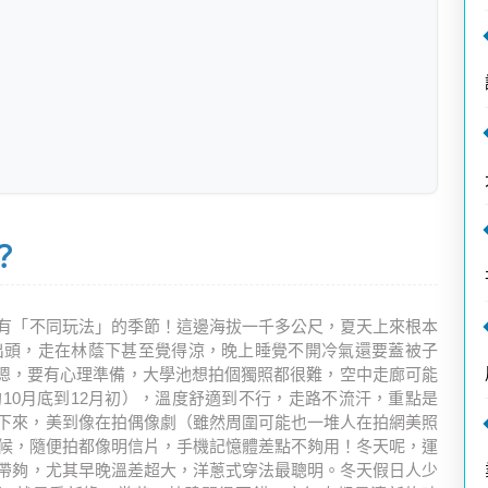
？
有「不同玩法」的季節！這邊海拔一千多公尺，夏天上來根本
出頭，走在林蔭下甚至覺得涼，晚上睡覺不開冷氣還要蓋被子
.嗯，要有心理準備，大學池想拍個獨照都很難，空中走廊可能
約10月底到12月初），溫度舒適到不行，走路不流汗，重點是
下來，美到像在拍偶像劇（雖然周圍可能也一堆人在拍網美照
時候，隨便拍都像明信片，手機記憶體差點不夠用！冬天呢，運
帶夠，尤其早晚溫差超大，洋蔥式穿法最聰明。冬天假日人少