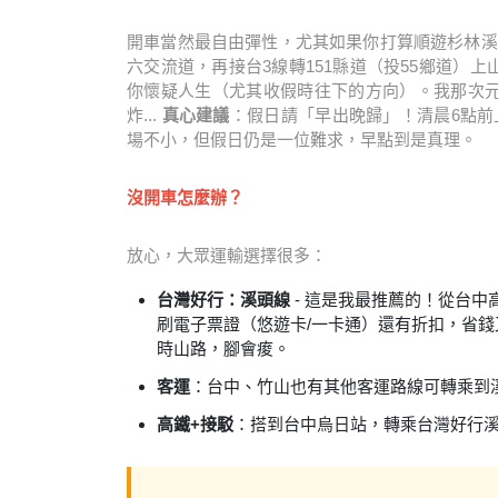
開車當然最自由彈性，尤其如果你打算順遊杉林溪
六交流道，再接台3線轉151縣道（投55鄉道）
你懷疑人生（尤其收假時往下的方向）。我那次
炸...
真心建議
：假日請「早出晚歸」！清晨6點前
場不小，但假日仍是一位難求，早點到是真理。
沒開車怎麼辦？
放心，大眾運輸選擇很多：
台灣好行：溪頭線
- 這是我最推薦的！從台
刷電子票證（悠遊卡/一卡通）還有折扣，省
時山路，腳會痠。
客運
：台中、竹山也有其他客運路線可轉乘到
高鐵+接駁
：搭到台中烏日站，轉乘台灣好行