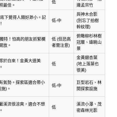
低
照最佳。
邊孟宗竹
與神木合影
在底下覺得人類好渺小。記
低-中
(別忘了拍樹
！
幹紋理)
俯瞰柳杉林樹
角獨特！怕高的朋友抓緊欄
低 (但恐高
冠層、遠眺山
開放。
者需注意)
景
金黃銀杏葉
等於白來！金黃大道美
低
(地上落葉也
。
很美)
有氣勢。探索區適合帶小
巨型岩石、林
低-中
設施)。
間探索設施
著溪流很涼爽，適合不想
溪流小瀑、茂
低
。
密森林光影