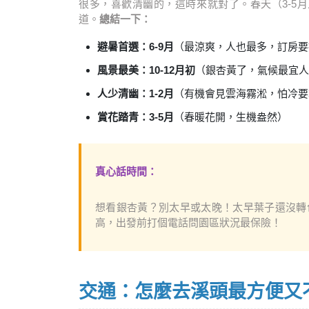
很多，喜歡清幽的，這時來就對了。春天（3-5
道。
總結一下：
避暑首選：6-9月
（最涼爽，人也最多，訂房要
風景最美：10-12月初
（銀杏黃了，氣候最宜人
人少清幽：1-2月
（有機會見雲海霧淞，怕冷要
賞花踏青：3-5月
（春暖花開，生機盎然）
真心話時間：
想看銀杏黃？別太早或太晚！太早葉子還沒轉
高，出發前打個電話問園區狀況最保險！
交通：怎麼去溪頭最方便又