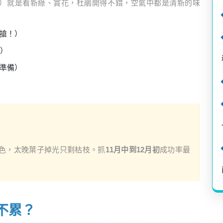
月）就是看新綠、賞花，杜鵑開得不錯，空氣中都是清新的味
搶！）
）
準備）
色，太晚葉子掉光只剩枯枝。抓
11月中到12月初
成功率最
不累？