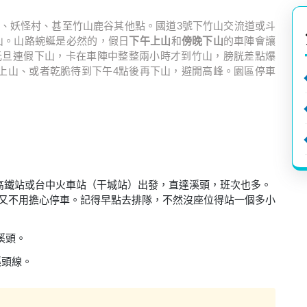
、妖怪村、甚至竹山鹿谷其他點。國道3號下竹山交流道或斗
上山。山路蜿蜒是必然的，假日
下午上山
和
傍晚下山
的車陣會讓
元旦連假下山，卡在車陣中整整兩小時才到竹山，膀胱差點爆
上山、或者乾脆待到下午4點後再下山，避開高峰。園區停車
中高鐵站或台中火車站（干城站）出發，直達溪頭，班次也多。
錢又不用擔心停車。記得早點去排隊，不然沒座位得站一個多小
溪頭。
溪頭線。