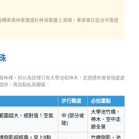
再轉乘員林客運或杉林溪客運上溪頭，車資會比從台中直達
珠
森林裡。別以為這裡只有大學池和神木，走透透你會發現處處
排個序，再加點私房觀察：
步行難度
必拍重點
大學池竹橋、
範圍超大，絕對值！空氣
中 (部分坡
神木、空中走
陡)
廊全景
橋倒影超經典。早上8點
竹橋倒影、池