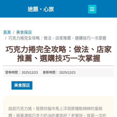
Open
途餵・心旅
Button
首頁
美食探店
巧克力捲完全攻略：做法、店家推薦、選購技巧一次掌握
巧克力捲完全攻略：做法、店家
推薦、選購技巧一次掌握
發佈時間：
2025/12/23
更新時間：
2025/12/23
美食探店
說起巧克力捲，我猜你腦中馬上浮現那種軟綿綿的蛋糕
體，捲著濃郁巧克力奶油的畫面吧？老實說，我第一次吃