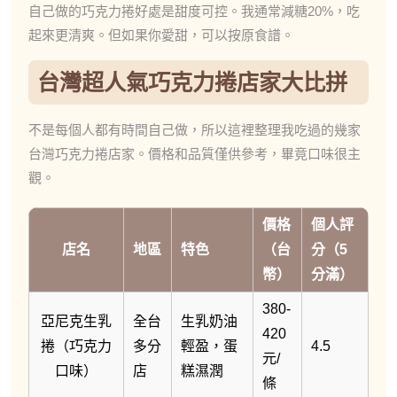
自己做的巧克力捲好處是甜度可控。我通常減糖20%，吃
起來更清爽。但如果你愛甜，可以按原食譜。
台灣超人氣巧克力捲店家大比拼
不是每個人都有時間自己做，所以這裡整理我吃過的幾家
台灣巧克力捲店家。價格和品質僅供參考，畢竟口味很主
觀。
價格
個人評
店名
地區
特色
（台
分（5
幣）
分滿）
380-
亞尼克生乳
全台
生乳奶油
420
捲（巧克力
多分
輕盈，蛋
4.5
元/
口味）
店
糕濕潤
條