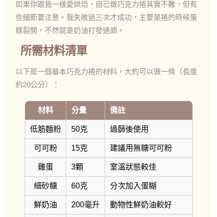
如果你跟我一樣愛烘焙，自己做巧克力捲其實不難，但有
些細節要注意。我失敗過三次才成功，主要是捲的時候蛋
糕裂開，不然就是奶油打發過頭。
所需材料清單
以下是一個基本巧克力捲的材料，大約可以做一條（長度
約20公分）：
材料
分量
備註
低筋麵粉
50克
過篩後使用
可可粉
15克
建議用無糖可可粉
雞蛋
3顆
室溫狀態較佳
細砂糖
60克
分次加入蛋糊
鮮奶油
200毫升
動物性鮮奶油較好