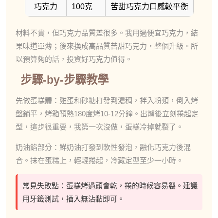
巧克力
100克
苦甜巧克力口感較平衡
材料不貴，但巧克力品質差很多。我用過便宜巧克力，結
果味道單薄；後來換成高品質苦甜巧克力，整個升級。所
以預算夠的話，投資好巧克力值得。
步驟-by-步驟教學
先做蛋糕體：雞蛋和砂糖打發到濃稠，拌入粉類，倒入烤
盤鋪平，烤箱預熱180度烤10-12分鐘。出爐後立刻捲起定
型，這步很重要，我第一次沒做，蛋糕冷掉就裂了。
奶油餡部分：鮮奶油打發到軟性發泡，融化巧克力後混
合。抹在蛋糕上，輕輕捲起，冷藏定型至少一小時。
常見失敗點：蛋糕烤過頭會乾，捲的時候容易裂。建議
用牙籤測試，插入無沾黏即可。