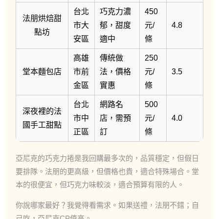
台北
巧克力濃
450
法朋烘焙甜
市大
郁，甜度
元/
4.8
點坊
安區
適中
條
高雄
傳統做
250
堂本麵包店
市前
法，價格
元/
3.5
金區
實惠
條
台北
網路名
500
深夜裡的法
市中
店，需預
元/
4.0
國手工甜點
正區
訂
條
亞尼克的巧克力捲是我回購最多次的，品質穩定，但假日
要排隊。法朋的更高級，但價格也貴，適合特殊場合。堂
本的很便宜，但巧克力味較淡，適合預算有限的人。
你說哪家最好？我覺得看需求。如果送禮，法朋不錯；自
己吃，亞尼克CP值高。