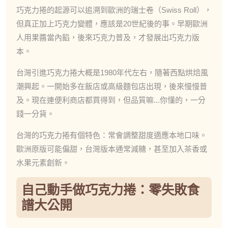
巧克力捲的起源可以追溯到歐洲的瑞士卷（Swiss Roll），
但真正加上巧克力變體，應該是20世紀後的事。早期歐洲
人用果醬當內餡，後來巧克力普及，才發展出巧克力版
本。
台灣引進巧克力捲大概是1980年代左右，隨著西點烘焙風
潮興起。一開始多在飯店或高級麵包店出現，後來慢慢普
及。現在連便利商店都買得到，但品質嘛...你懂的，一分
錢一分貨。
台灣的巧克力捲有個特色：常會調整甜度適應本地口味。
歐洲原版可能偏甜，台灣版本通常減糖，甚至加入茶香或
水果元素創新。
自己動手做巧克力捲：零失敗食
譜大公開