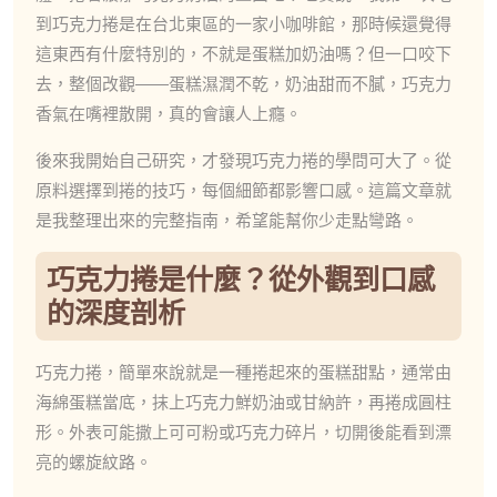
到巧克力捲是在台北東區的一家小咖啡館，那時候還覺得
這東西有什麼特別的，不就是蛋糕加奶油嗎？但一口咬下
去，整個改觀——蛋糕濕潤不乾，奶油甜而不膩，巧克力
香氣在嘴裡散開，真的會讓人上癮。
後來我開始自己研究，才發現巧克力捲的學問可大了。從
原料選擇到捲的技巧，每個細節都影響口感。這篇文章就
是我整理出來的完整指南，希望能幫你少走點彎路。
巧克力捲是什麼？從外觀到口感
的深度剖析
巧克力捲，簡單來說就是一種捲起來的蛋糕甜點，通常由
海綿蛋糕當底，抹上巧克力鮮奶油或甘納許，再捲成圓柱
形。外表可能撒上可可粉或巧克力碎片，切開後能看到漂
亮的螺旋紋路。