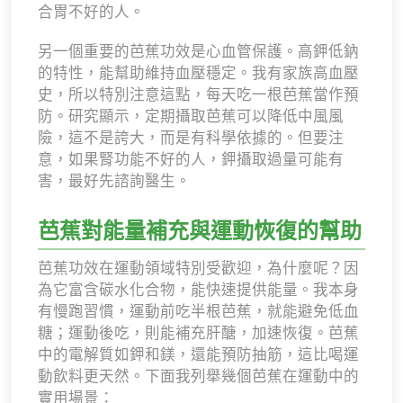
合胃不好的人。
另一個重要的芭蕉功效是心血管保護。高鉀低鈉
的特性，能幫助維持血壓穩定。我有家族高血壓
史，所以特別注意這點，每天吃一根芭蕉當作預
防。研究顯示，定期攝取芭蕉可以降低中風風
險，這不是誇大，而是有科學依據的。但要注
意，如果腎功能不好的人，鉀攝取過量可能有
害，最好先諮詢醫生。
芭蕉對能量補充與運動恢復的幫助
芭蕉功效在運動領域特別受歡迎，為什麼呢？因
為它富含碳水化合物，能快速提供能量。我本身
有慢跑習慣，運動前吃半根芭蕉，就能避免低血
糖；運動後吃，則能補充肝醣，加速恢復。芭蕉
中的電解質如鉀和鎂，還能預防抽筋，這比喝運
動飲料更天然。下面我列舉幾個芭蕉在運動中的
實用場景：