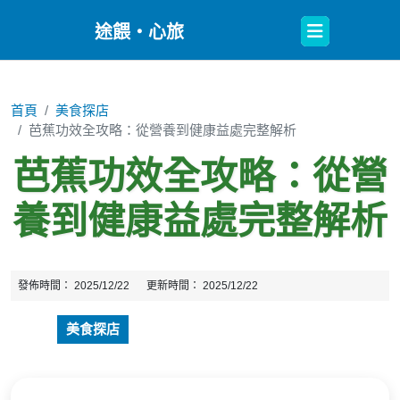
Open
途餵・心旅
Button
首頁
美食探店
芭蕉功效全攻略：從營養到健康益處完整解析
芭蕉功效全攻略：從營
養到健康益處完整解析
發佈時間：
2025/12/22
更新時間：
2025/12/22
美食探店