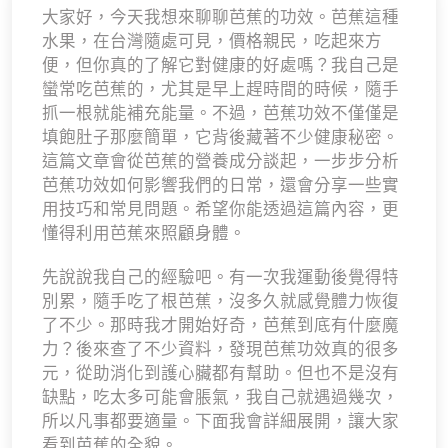
大家好，今天我想來聊聊芭蕉的功效。芭蕉這種
水果，在台灣隨處可見，價格親民，吃起來方
便，但你真的了解它對健康的好處嗎？我自己是
蠻常吃芭蕉的，尤其是早上趕時間的時候，隨手
抓一根就能補充能量。不過，芭蕉功效不僅僅是
填飽肚子那麼簡單，它背後藏著不少健康秘密。
這篇文章會從芭蕉的營養成分談起，一步步分析
芭蕉功效如何影響我們的日常，還會分享一些實
用技巧和常見問題。希望你能透過這篇內容，更
懂得利用芭蕉來照顧身體。
先說說我自己的經驗吧。有一次我運動後覺得特
別累，隨手吃了根芭蕉，沒多久就感覺體力恢復
了不少。那時我才開始好奇，芭蕉到底有什麼魔
力？後來查了不少資料，發現芭蕉功效真的很多
元，從助消化到護心臟都有幫助。但也不是沒有
缺點，吃太多可能會脹氣，我自己就遇過幾次，
所以凡事都要適量。下面我會詳細展開，讓大家
看到芭蕉的全貌。