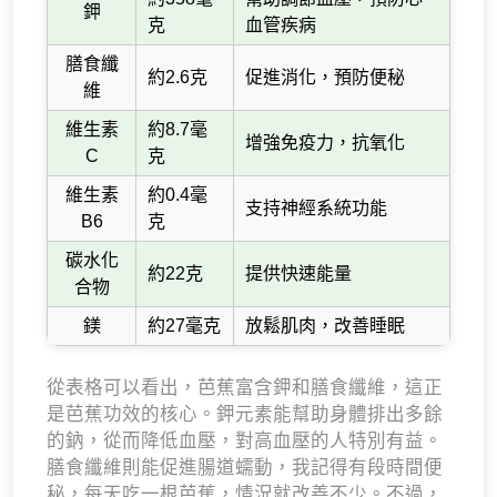
鉀
克
血管疾病
膳食纖
約2.6克
促進消化，預防便秘
維
維生素
約8.7毫
增強免疫力，抗氧化
C
克
維生素
約0.4毫
支持神經系統功能
B6
克
碳水化
約22克
提供快速能量
合物
鎂
約27毫克
放鬆肌肉，改善睡眠
從表格可以看出，芭蕉富含鉀和膳食纖維，這正
是芭蕉功效的核心。鉀元素能幫助身體排出多餘
的鈉，從而降低血壓，對高血壓的人特別有益。
膳食纖維則能促進腸道蠕動，我記得有段時間便
秘，每天吃一根芭蕉，情況就改善不少。不過，