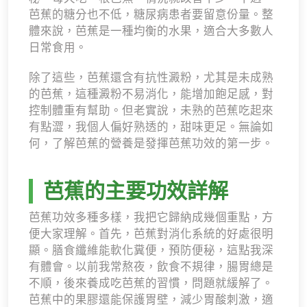
芭蕉的糖分也不低，糖尿病患者要留意份量。整
體來說，芭蕉是一種均衡的水果，適合大多數人
日常食用。
除了這些，芭蕉還含有抗性澱粉，尤其是未成熟
的芭蕉，這種澱粉不易消化，能增加飽足感，對
控制體重有幫助。但老實說，未熟的芭蕉吃起來
有點澀，我個人偏好熟透的，甜味更足。無論如
何，了解芭蕉的營養是發揮芭蕉功效的第一步。
芭蕉的主要功效詳解
芭蕉功效多種多樣，我把它歸納成幾個重點，方
便大家理解。首先，芭蕉對消化系統的好處很明
顯。膳食纖維能軟化糞便，預防便秘，這點我深
有體會。以前我常熬夜，飲食不規律，腸胃總是
不順，後來養成吃芭蕉的習慣，問題就緩解了。
芭蕉中的果膠還能保護胃壁，減少胃酸刺激，適