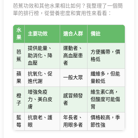
芭蕉功效和其他水果相比如何？我整理了一個簡
單的排行榜，從營養密度和實用性來看看：
水
主要功效
適合人群
備註
果
提供能量、
運動者、
芭
方便攜帶，價
助消化、降
高血壓患
蕉
格低
血壓
者
蘋
抗氧化、促
纖維多，但能
一般大眾
果
進代謝
量較低
增強免疫
維生素C高，
橙
感冒頻發
力、美白皮
但酸度可能傷
子
者
膚
胃
藍
抗衰老、護
年長者、
價格較高，季
莓
眼
用眼多者
節性強