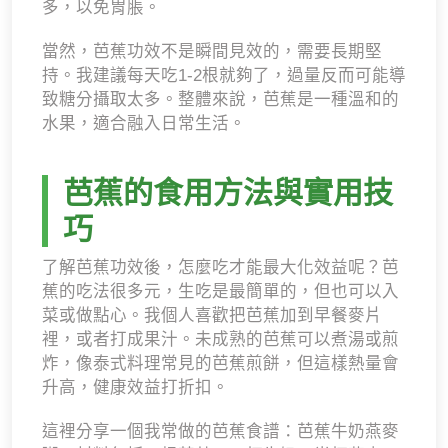
多，以免胃脹。
當然，芭蕉功效不是瞬間見效的，需要長期堅
持。我建議每天吃1-2根就夠了，過量反而可能導
致糖分攝取太多。整體來說，芭蕉是一種溫和的
水果，適合融入日常生活。
芭蕉的食用方法與實用技
巧
了解芭蕉功效後，怎麼吃才能最大化效益呢？芭
蕉的吃法很多元，生吃是最簡單的，但也可以入
菜或做點心。我個人喜歡把芭蕉加到早餐麥片
裡，或者打成果汁。未成熟的芭蕉可以煮湯或煎
炸，像泰式料理常見的芭蕉煎餅，但這樣熱量會
升高，健康效益打折扣。
這裡分享一個我常做的芭蕉食譜：芭蕉牛奶燕麥