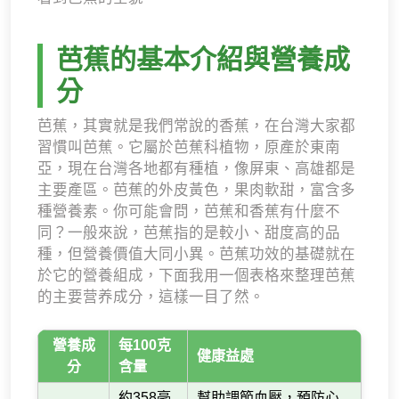
芭蕉的基本介紹與營養成
分
芭蕉，其實就是我們常說的香蕉，在台灣大家都
習慣叫芭蕉。它屬於芭蕉科植物，原產於東南
亞，現在台灣各地都有種植，像屏東、高雄都是
主要產區。芭蕉的外皮黃色，果肉軟甜，富含多
種營養素。你可能會問，芭蕉和香蕉有什麼不
同？一般來說，芭蕉指的是較小、甜度高的品
種，但營養價值大同小異。芭蕉功效的基礎就在
於它的營養組成，下面我用一個表格來整理芭蕉
的主要营养成分，這樣一目了然。
營養成
每100克
健康益處
分
含量
約358毫
幫助調節血壓，預防心