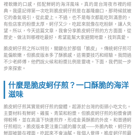
裡軟嫩的口感，搭配鮮蚵的海洋風味，真的是台灣夜市裡的經
典。我還記得第一次吃到脆皮蚵仔煎是在基隆廟口，那時候就被
它的香氣吸引，從此愛上。不過，也不是每次都能吃到滿意的，
有些店家的粉漿太厚，蚵仔又少，吃起來就像在吃粉餅，讓人失
望。所以，今天這篇文章，我會分享脆皮蚵仔煎的方方面面，從
歷史、做法到哪裡吃最好，希望能幫大家避開地雷，找到真愛。
脆皮蚵仔煎之所以特別，關鍵在於那個「脆皮」。傳統蚵仔煎可
能偏軟嫩，但脆皮版本多了酥脆感，這需要技巧和經驗。我問過
不少老師傅，他們說火候和粉漿比例是靈魂。下面，我們就一步
步來探索。
什麼是脆皮蚵仔煎？一口酥脆的海洋
滋味
脆皮蚵仔煎其實是蚵仔煎的變體，起源於台灣的街頭小吃文化。
主要材料有鮮蚵、雞蛋、青菜和粉漿，但脆皮蚵仔煎的粉漿會調
得較稀，並在高溫下快速煎炸，形成金黃酥脆的外皮。和普通蚵
仔煎相比，脆皮版本更注重口感的層次感——外脆內軟，蚵仔的
鮮甜被鎖在裡面，吃起來不會油膩。我個人覺得，脆皮蚵仔煎最