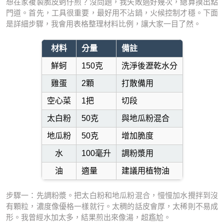
想在家複製脆皮蚵仔煎？沒問題，我失敗過好幾次，總算摸出點
門道。首先，工具很重要，最好用不沾鍋，火候控制才穩。下面
是詳細步驟，我會用表格整理材料比例，讓大家一目了然。
材料
分量
備註
鮮蚵
150克
洗淨後瀝乾水分
雞蛋
2顆
打散備用
空心菜
1把
切段
太白粉
50克
與地瓜粉混合
地瓜粉
50克
增加脆度
水
100毫升
調粉漿用
油
適量
建議用植物油
步驟一：先調粉漿。把太白粉和地瓜粉混合，慢慢加水攪拌到沒
有顆粒，濃度像優格一樣就行。太稠的話皮會厚，太稀則不易成
形。我曾經水加太多，結果煎出來像湯，超尷尬。