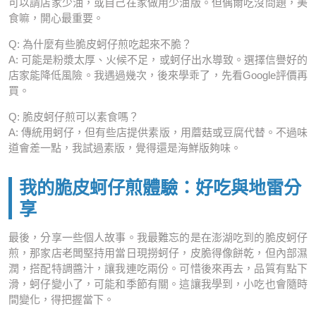
可以請店家少油，或自己在家做用少油版。但偶爾吃沒問題，美
食嘛，開心最重要。
Q: 為什麼有些脆皮蚵仔煎吃起來不脆？
A: 可能是粉漿太厚、火候不足，或蚵仔出水導致。選擇信譽好的
店家能降低風險。我遇過幾次，後來學乖了，先看Google評價再
買。
Q: 脆皮蚵仔煎可以素食嗎？
A: 傳統用蚵仔，但有些店提供素版，用蘑菇或豆腐代替。不過味
道會差一點，我試過素版，覺得還是海鮮版夠味。
我的脆皮蚵仔煎體驗：好吃與地雷分
享
最後，分享一些個人故事。我最難忘的是在澎湖吃到的脆皮蚵仔
煎，那家店老闆堅持用當日現撈蚵仔，皮脆得像餅乾，但內部濕
潤，搭配特調醬汁，讓我連吃兩份。可惜後來再去，品質有點下
滑，蚵仔變小了，可能和季節有關。這讓我學到，小吃也會隨時
間變化，得把握當下。