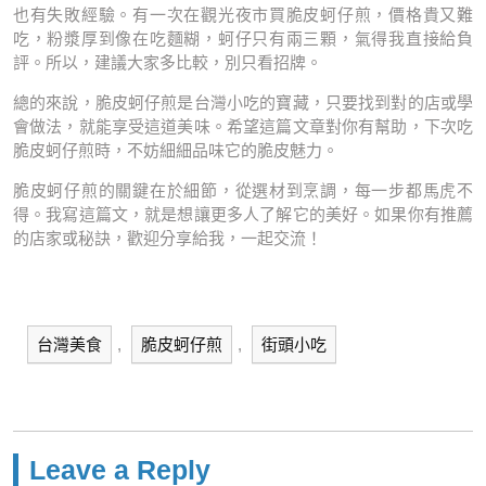
也有失敗經驗。有一次在觀光夜市買脆皮蚵仔煎，價格貴又難
吃，粉漿厚到像在吃麵糊，蚵仔只有兩三顆，氣得我直接給負
評。所以，建議大家多比較，別只看招牌。
總的來說，脆皮蚵仔煎是台灣小吃的寶藏，只要找到對的店或學
會做法，就能享受這道美味。希望這篇文章對你有幫助，下次吃
脆皮蚵仔煎時，不妨細細品味它的脆皮魅力。
脆皮蚵仔煎的關鍵在於細節，從選材到烹調，每一步都馬虎不
得。我寫這篇文，就是想讓更多人了解它的美好。如果你有推薦
的店家或秘訣，歡迎分享給我，一起交流！
台灣美食
,
脆皮蚵仔煎
,
街頭小吃
Leave a Reply