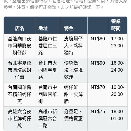
家，整理出這個排行榜，包含地址、價格和營業時間，方便大家
參考。注意，價格可能變動，去之前最好確認一下。
營業
店名
地址
特色
時間
基隆廟口夜
基隆市仁
皮脆蚵仔
NT$80
17:00-
市阿華脆皮
愛區仁三
大，醬料
23:00
蚵仔煎
路
獨特
台北寧夏夜
台北市大
傳統做
NT$90
16:00-
市圓環邊蚵
同區寧夏
法，環境
24:00
仔煎
路
乾淨
台南國華街
台南市中
蚵仔鮮
NT$70
10:00-
石精臼蚵仔
西區國華
甜，皮薄
20:00
煎
街
脆
高雄六合夜
高雄市新
分量足，
NT$75
18:00-
市老牌蚵仔
興區六合
價格實惠
01:00
煎
二路