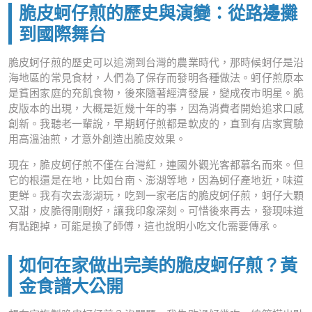
脆皮蚵仔煎的歷史與演變：從路邊攤
到國際舞台
脆皮蚵仔煎的歷史可以追溯到台灣的農業時代，那時候蚵仔是沿
海地區的常見食材，人們為了保存而發明各種做法。蚵仔煎原本
是貧困家庭的充飢食物，後來隨著經濟發展，變成夜市明星。脆
皮版本的出現，大概是近幾十年的事，因為消費者開始追求口感
創新。我聽老一輩說，早期蚵仔煎都是軟皮的，直到有店家實驗
用高溫油煎，才意外創造出脆皮效果。
現在，脆皮蚵仔煎不僅在台灣紅，連國外觀光客都慕名而來。但
它的根還是在地，比如台南、澎湖等地，因為蚵仔產地近，味道
更鮮。我有次去澎湖玩，吃到一家老店的脆皮蚵仔煎，蚵仔大顆
又甜，皮脆得剛剛好，讓我印象深刻。可惜後來再去，發現味道
有點跑掉，可能是換了師傅，這也說明小吃文化需要傳承。
如何在家做出完美的脆皮蚵仔煎？黃
金食譜大公開