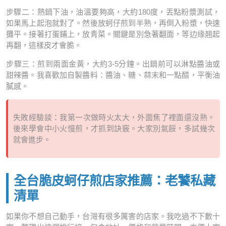
步驟二：熱鍋下油，油溫要夠高，大約180度，丟點粉漿測試，
如果馬上起泡就對了。然後放蚵仔煎到半熟，再倒入粉漿，快速
攤平。接著打蛋鋪上，放青菜。關鍵是別急著翻面，等边缘翘起
再翻，這樣皮才會脆。
步驟三：煎到兩面金黃，大約3-5分鐘。出鍋前可以淋點醬油或
甜辣醬。我喜歡加自製醬料：醬油、糖、蒜末和一點醋，平衡油
膩感。
失敗經驗談：我第一次做時火太大，外面焦了裡面還沒熟。
後來學會中小火慢煎，才抓到訣竅。大家別氣餒，多試幾次
就會進步。
全台脆皮蚵仔煎店家推薦：老饕私藏
清單
如果你不想自己動手，台灣有很多厲害的店家。我吃過不下數十