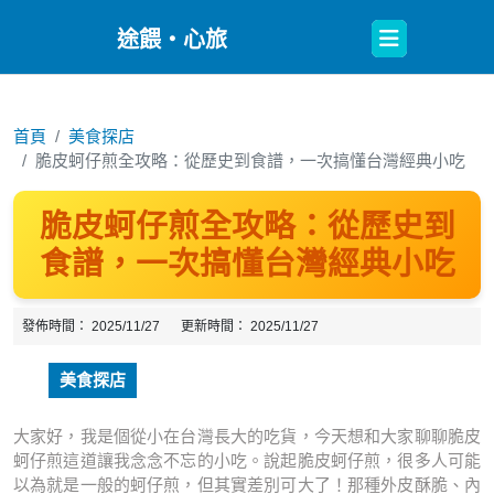
Open
途餵・心旅
Button
首頁
美食探店
脆皮蚵仔煎全攻略：從歷史到食譜，一次搞懂台灣經典小吃
脆皮蚵仔煎全攻略：從歷史到
食譜，一次搞懂台灣經典小吃
發佈時間：
2025/11/27
更新時間：
2025/11/27
美食探店
大家好，我是個從小在台灣長大的吃貨，今天想和大家聊聊脆皮
蚵仔煎這道讓我念念不忘的小吃。說起脆皮蚵仔煎，很多人可能
以為就是一般的蚵仔煎，但其實差別可大了！那種外皮酥脆、內