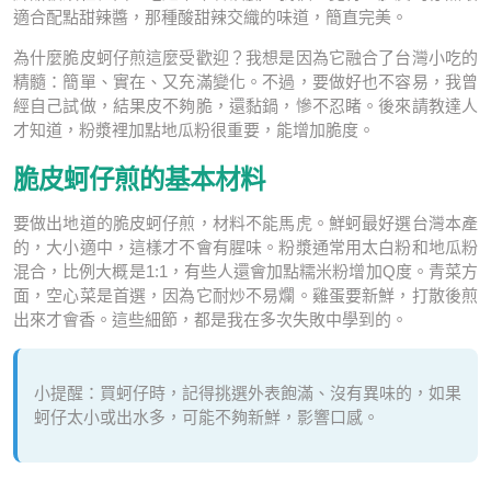
適合配點甜辣醬，那種酸甜辣交織的味道，簡直完美。
為什麼脆皮蚵仔煎這麼受歡迎？我想是因為它融合了台灣小吃的
精髓：簡單、實在、又充滿變化。不過，要做好也不容易，我曾
經自己試做，結果皮不夠脆，還黏鍋，慘不忍睹。後來請教達人
才知道，粉漿裡加點地瓜粉很重要，能增加脆度。
脆皮蚵仔煎的基本材料
要做出地道的脆皮蚵仔煎，材料不能馬虎。鮮蚵最好選台灣本產
的，大小適中，這樣才不會有腥味。粉漿通常用太白粉和地瓜粉
混合，比例大概是1:1，有些人還會加點糯米粉增加Q度。青菜方
面，空心菜是首選，因為它耐炒不易爛。雞蛋要新鮮，打散後煎
出來才會香。這些細節，都是我在多次失敗中學到的。
小提醒：買蚵仔時，記得挑選外表飽滿、沒有異味的，如果
蚵仔太小或出水多，可能不夠新鮮，影響口感。