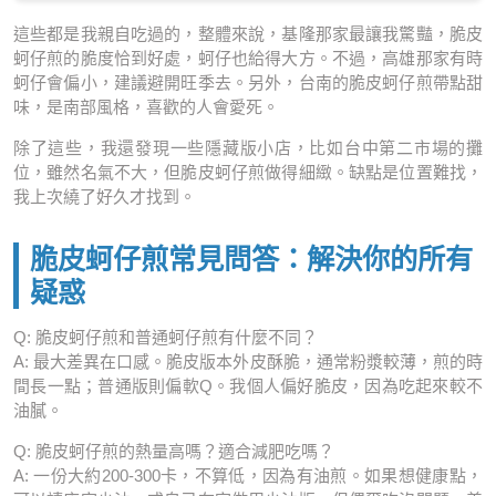
這些都是我親自吃過的，整體來說，基隆那家最讓我驚豔，脆皮
蚵仔煎的脆度恰到好處，蚵仔也給得大方。不過，高雄那家有時
蚵仔會偏小，建議避開旺季去。另外，台南的脆皮蚵仔煎帶點甜
味，是南部風格，喜歡的人會愛死。
除了這些，我還發現一些隱藏版小店，比如台中第二市場的攤
位，雖然名氣不大，但脆皮蚵仔煎做得細緻。缺點是位置難找，
我上次繞了好久才找到。
脆皮蚵仔煎常見問答：解決你的所有
疑惑
Q: 脆皮蚵仔煎和普通蚵仔煎有什麼不同？
A: 最大差異在口感。脆皮版本外皮酥脆，通常粉漿較薄，煎的時
間長一點；普通版則偏軟Q。我個人偏好脆皮，因為吃起來較不
油膩。
Q: 脆皮蚵仔煎的熱量高嗎？適合減肥吃嗎？
A: 一份大約200-300卡，不算低，因為有油煎。如果想健康點，