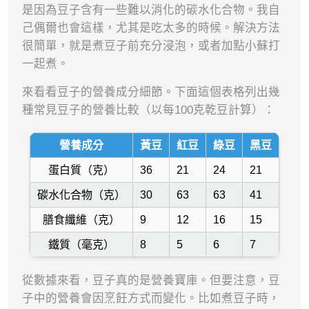
是因為豆子含有一些難以消化的碳水化合物。我自
己偶爾也會這樣，尤其是吃太多的時候。解決方法
很簡單，就是煮豆子前充分浸泡，或者加點小蘇打
一起煮。
來看看豆子的營養成分細節。下面這個表格列出幾
種常見豆子的營養比較（以每100克乾豆計算）：
營養成分
黃豆
紅豆
綠豆
黑豆
蛋白質（克）
36
21
24
21
碳水化合物（克）
30
63
63
41
膳食纖維（克）
9
12
16
15
鐵質（毫克）
8
5
6
7
從數據來看，豆子真的是營養寶庫。但要注意，豆
子中的營養會因烹飪方式而變化。比如煮豆子時，