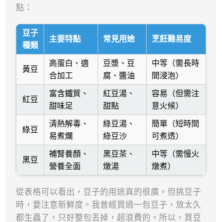
點：
豆子
主要特點
常見用途
烹飪難易度
種類
高蛋白、適
豆漿、豆
中等（需長時
黃豆
合加工
腐、醬油
間浸泡）
富含鐵質、
紅豆湯、
容易（但需注
紅豆
甜味足
甜點
意火候）
清熱解毒、
綠豆湯、
簡單（短時間
綠豆
易煮爛
綠豆沙
可煮透）
補腎養顏、
黑豆茶、
中等（需慢火
黑豆
營養全面
燉湯
燉煮）
從表格可以看出，豆子的用途真的很廣。但挑豆子
時，要注意新鮮度。我曾經買過一包豆子，放太久
都生蟲了，只好整包丟掉，超浪費的。所以，買豆