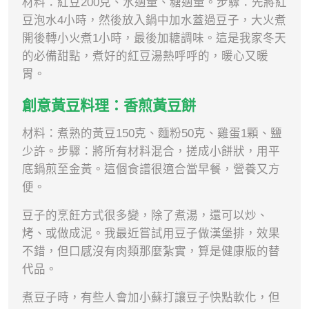
材料：紅豆200克、水適量、糖適量。步驟：先將紅
豆泡水4小時，然後放入鍋中加水蓋過豆子，大火煮
開後轉小火煮1小時，最後加糖調味。這是我家冬天
的必備甜點，煮好的紅豆湯熱呼呼的，暖心又暖
胃。
創意黃豆料理：香煎黃豆餅
材料：煮熟的黃豆150克、麵粉50克、雞蛋1顆、鹽
少許。步驟：將所有材料混合，搓成小餅狀，用平
底鍋煎至金黃。這個食譜很適合當早餐，營養又方
便。
豆子的烹飪方式很多變，除了煮湯，還可以炒、
烤、或做成泥。我最近嘗試用豆子做漢堡排，效果
不錯，但口感沒有肉類那麼紮實，算是健康版的替
代品。
煮豆子時，有些人會加小蘇打讓豆子快點軟化，但