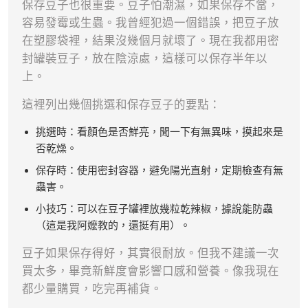
保存豆子也很重要。豆子怕潮濕，如果保存不當，
容易發霉或生蟲。我曾經犯過一個錯誤，把豆子放
在塑膠袋裡，結果沒幾個月就壞了。現在我都用密
封罐裝豆子，放在陰涼處，這樣可以保存半年以
上。
這裡列出幾個挑選和保存豆子的要點：
挑選時：看顏色是否鮮亮，聞一下有無異味，摸起來是
否乾燥。
保存時：使用密封容器，避免陽光直射，定期檢查有無
蟲害。
小技巧：可以在豆子罐裡放幾粒乾辣椒，據說能防蟲
（這是我阿嬤教的，還挺有用）。
豆子如果保存得好，其實很耐放。但我不建議一次
買太多，畢竟新鮮度會影響口感和營養。像我現在
都少量購買，吃完再補貨。