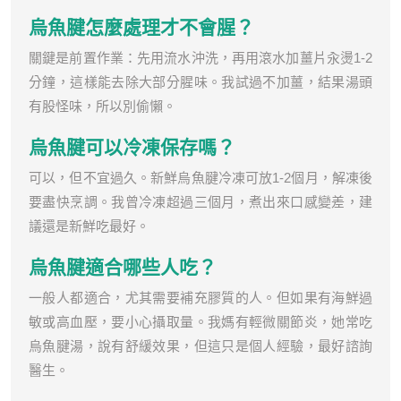
烏魚腱怎麼處理才不會腥？
關鍵是前置作業：先用流水沖洗，再用滾水加薑片汆燙1-2
分鐘，這樣能去除大部分腥味。我試過不加薑，結果湯頭
有股怪味，所以別偷懶。
烏魚腱可以冷凍保存嗎？
可以，但不宜過久。新鮮烏魚腱冷凍可放1-2個月，解凍後
要盡快烹調。我曾冷凍超過三個月，煮出來口感變差，建
議還是新鮮吃最好。
烏魚腱適合哪些人吃？
一般人都適合，尤其需要補充膠質的人。但如果有海鮮過
敏或高血壓，要小心攝取量。我媽有輕微關節炎，她常吃
烏魚腱湯，說有舒緩效果，但這只是個人經驗，最好諮詢
醫生。