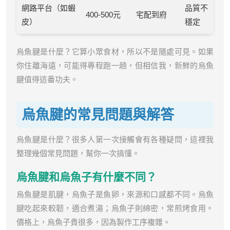
網路平台（如蝦
品質不
400-500元
宅配到府
皮）
穩定
烏魚腱是什麼？它算小眾食材，所以不是隨處可見。如果
你住離海遠，可能得專程跑一趟，但相信我，新鮮的烏魚
腱值得這番功夫。
烏魚腱的常見問題與解答
烏魚腱是什麼？很多人第一次接觸會有各種疑問，這裡我
整理幾個常見問題，幫你一次搞懂。
烏魚腱和烏魚子有什麼不同？
烏魚腱是肌腱，烏魚子是魚卵，來源和口感都不同。烏魚
腱吃起來較韌，適合煮湯；烏魚子則綿密，常煎烤食用。
價格上，烏魚子貴很多，因為製作工序複雜。