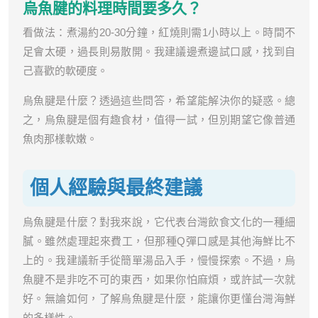
烏魚腱的料理時間要多久？
看做法：煮湯約20-30分鐘，紅燒則需1小時以上。時間不
足會太硬，過長則易散開。我建議邊煮邊試口感，找到自
己喜歡的軟硬度。
烏魚腱是什麼？透過這些問答，希望能解決你的疑惑。總
之，烏魚腱是個有趣食材，值得一試，但別期望它像普通
魚肉那樣軟嫩。
個人經驗與最終建議
烏魚腱是什麼？對我來說，它代表台灣飲食文化的一種細
膩。雖然處理起來費工，但那種Q彈口感是其他海鮮比不
上的。我建議新手從簡單湯品入手，慢慢探索。不過，烏
魚腱不是非吃不可的東西，如果你怕麻煩，或許試一次就
好。無論如何，了解烏魚腱是什麼，能讓你更懂台灣海鮮
的多樣性。