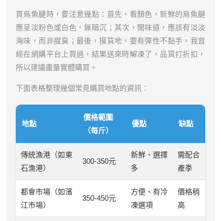
買烏魚腱時，要注意幾點：首先，看顏色，新鮮的烏魚腱
應呈淡粉色或白色，無暗沉；其次，聞味道，應該有淡淡
海味，而非腥臭；最後，摸質地，要有彈性不黏手。我曾
經在網購平台上買過，結果送來時解凍了，品質打折扣，
所以建議盡量實體購買。
下面表格整理幾個常見購買地點的資訊：
價格範圍
地點
優點
缺點
（每斤）
傳統漁港（如東
新鮮、選擇
需配合
300-350元
石漁港）
多
產季
都會市場（如濱
方便、有冷
價格稍
350-450元
江市場）
凍選項
高