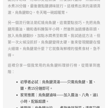
水煮20分鐘，最後撒點鹽調味就行。這樣煮出來的湯頭清
澈，烏魚腱軟Q，冬天喝一碗超暖胃。
另一個流行做法是紅燒烏魚腱，這需要點技巧。先把烏魚
腱用醬油、糖和香料醃製半小時，然後熱油鍋爆香蒜頭，
放入烏魚腱翻炒，加點水燜煮至軟爛。我試過這方法，但
第一次火候沒抓好，烏魚腱變得太硬，後來發現關鍵在慢
火細燉。烏魚腱是什麼？它就像海鮮裡的慢煮食材，急不
得。
這裡分享一個我常用的烏魚腱料理排行榜，從簡單到進
階：
初學者必試：烏魚腱清湯——只需烏魚腱、薑、
鹽，煮15分鐘即可。
家常推薦：烏魚腱滷味——加入醬油、八角，滷1
小時，配飯超讚。
進階版：烏魚腱沙拉——煮熟後拌蔬菜，清爽又健