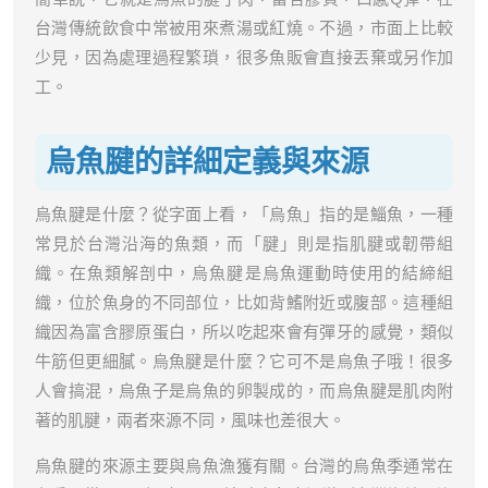
台灣傳統飲食中常被用來煮湯或紅燒。不過，市面上比較
少見，因為處理過程繁瑣，很多魚販會直接丟棄或另作加
工。
烏魚腱的詳細定義與來源
烏魚腱是什麼？從字面上看，「烏魚」指的是鯔魚，一種
常見於台灣沿海的魚類，而「腱」則是指肌腱或韌帶組
織。在魚類解剖中，烏魚腱是烏魚運動時使用的結締組
織，位於魚身的不同部位，比如背鰭附近或腹部。這種組
織因為富含膠原蛋白，所以吃起來會有彈牙的感覺，類似
牛筋但更細膩。烏魚腱是什麼？它可不是烏魚子哦！很多
人會搞混，烏魚子是烏魚的卵製成的，而烏魚腱是肌肉附
著的肌腱，兩者來源不同，風味也差很大。
烏魚腱的來源主要與烏魚漁獲有關。台灣的烏魚季通常在