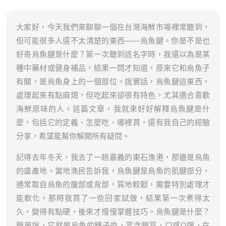
大家好，今天我們來聊聊一個在台灣海鮮市場裡常聽到，
但可能很多人還不太清楚的東西——烏魚腱。你是不是也
好奇烏魚腱是什麼？第一次聽到這名字時，我還以為是某
種中藥材或健身補品，結果一問才知道，原來它和烏魚子
有關，是烏魚身上的一個部位。說實話，烏魚腱這東西，
處理起來有點麻煩，但吃起來卻很有特色，尤其適合喜歡
海鮮原味的人。這篇文章，我就來好好解釋烏魚腱是什
麼，包括它的定義、怎麼吃、哪裡買，還有我自己的經驗
分享，希望能幫你解開所有疑問。
記得去年冬天，我去了一趟嘉義的東石漁港，那邊是烏魚
的盛產地。當地漁民告訴我，烏魚腱是烏魚的肌腱部分，
通常取自烏魚的腹部或背部，質地較韌，需要特別處理才
能軟化。那時我買了一些回家試做，結果第一次煮得太
久，變得有點硬，後來才慢慢掌握技巧。烏魚腱是什麼？
簡單說，它就是烏魚的腱子肉，富含膠質，口感Q彈，在