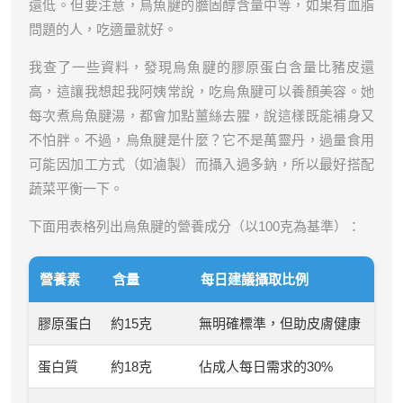
還低。但要注意，烏魚腱的膽固醇含量中等，如果有血脂
問題的人，吃適量就好。
我查了一些資料，發現烏魚腱的膠原蛋白含量比豬皮還
高，這讓我想起我阿姨常說，吃烏魚腱可以養顏美容。她
每次煮烏魚腱湯，都會加點薑絲去腥，說這樣既能補身又
不怕胖。不過，烏魚腱是什麼？它不是萬靈丹，過量食用
可能因加工方式（如滷製）而攝入過多鈉，所以最好搭配
蔬菜平衡一下。
下面用表格列出烏魚腱的營養成分（以100克為基準）：
營養素
含量
每日建議攝取比例
膠原蛋白
約15克
無明確標準，但助皮膚健康
蛋白質
約18克
佔成人每日需求的30%