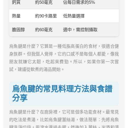
鈣質
約50毫克
佔每日需求的5%
熱量
約90卡路里
低熱量選擇
膽固醇
約60毫克
適中，需控制攝取
烏魚腱是什麼？它算是一種低脂高蛋白的食材，很適合健
身族群。但我個人覺得，它的口感不是每個人都愛，像我
朋友就嫌它太韌，吃起來費勁。所以，如果你第一次嘗
試，建議從軟煮的湯品開始。
烏魚腱的常見料理方法與食譜
分享
烏魚腱是什麼？在廚房裡，它可是個多功能食材。最常見
的吃法是煮湯，比如烏魚腱薑絲湯，做法簡單：先將烏魚
腱洗淨切段，用滾水燙過去腥，然後加入薑絲、米酒和清