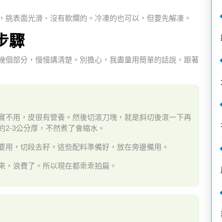
，挑表面光滑、沒有軟爛的。冷凍的也可以，但要先解凍。
步驟
幾個部分，慢慢講清楚。別擔心，我盡量用簡單的話說，跟著
實不用，皮很有營養。然後切滾刀塊，就是斜切後滾一下再
2-3公分厚，不然煮了會縮水。
要用，切段去籽。這些配料準備好，放在旁邊備用。
來，浪費了。所以現在都乖乖拍扁。