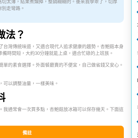
菇切太薄，結果煮爛掉，整鍋糊糊的。後來我學乖了，切厚
你別走彎路。
做法？
了台灣傳統味道，又適合現代人追求健康的趨勢。杏鮑菇本身
準備時間短，大約30分鐘就能上桌，適合忙碌的上班族。
簡單的素食選擇。外面餐廳賣的不便宜，自己做省錢又安心。
，可以調整油量，一樣美味。
料
。我通常會一次買多點，杏鮑菇放冰箱可以保存幾天。下面這
備註