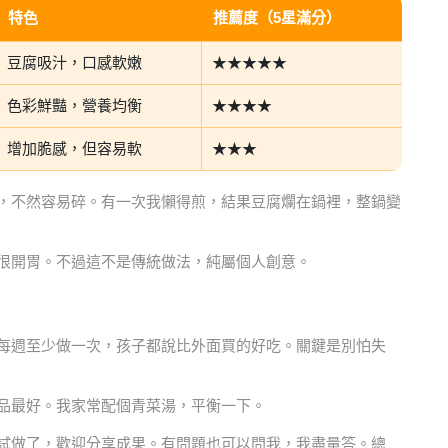
特色
推薦度（5星滿分）
豆腐吸汁，口感軟嫩
★★★★★
色彩鮮豔，營養均衡
★★★★
增加脆感，但容易軟
★★★
，不然容易碎。有一次我懶得煎，結果豆腐爛在鍋裡，整鍋變
很開胃。不過這不是傳統做法，純屬個人創意。
每週至少做一次，孩子都說比外面買的好吃。關鍵是別怕失
品最好。我家常配個青菜湯，平衡一下。
試做了，歡迎分享成果。有問題也可以問我，我盡量答。總