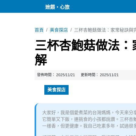
途餵・心旅
首頁
美食探店
三杯杏鮑菇做法：家常秘訣與
三杯杏鮑菇做法：
解
發佈時間：
2025/11/21
更新時間：
2025/11/21
美食探店
大家好，我是個愛煮菜的台灣媽媽，今天來分
它簡單又下飯，連挑食的小孩都說讚。三杯杏
一樣香，但更健康。我自己吃素多年，試過很