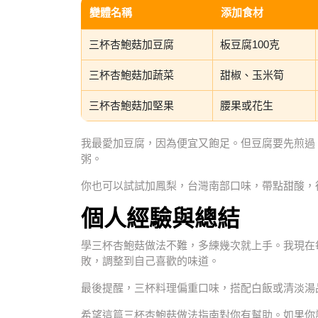
變體名稱
添加食材
三杯杏鮑菇加豆腐
板豆腐100克
三杯杏鮑菇加蔬菜
甜椒、玉米筍
三杯杏鮑菇加堅果
腰果或花生
我最愛加豆腐，因為便宜又飽足。但豆腐要先煎過
粥。
你也可以試試加鳳梨，台灣南部口味，帶點甜酸，
個人經驗與總結
學三杯杏鮑菇做法不難，多練幾次就上手。我現在
敗，調整到自己喜歡的味道。
最後提醒，三杯料理偏重口味，搭配白飯或清淡湯
希望這篇三杯杏鮑菇做法指南對你有幫助。如果你