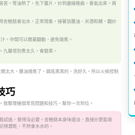
易苦。等油熱了，先下薑片，炒到邊緣捲曲，香氣出來。再
時杏鮑菇會出水，正常現象。接著加醬油、米酒和糖，翻炒
醬汁。中間可以開蓋翻動，避免燒焦。
。九層塔別煮太久，會變黑。
，火開太大，醬油燒焦了，鍋底黑黑的，洗好久。所以火候控制
技巧
。我整理幾個常見問題和技巧，幫你一次到位。
我試過，覺得沒必要。杏鮑菇本身味道淡，直接炒更能吸
記得瀝乾，不然會水水的。