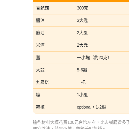
杏鮑菇
300克
醬油
3大匙
麻油
2大匙
米酒
2大匙
薑
一小塊（約20克）
大蒜
5-6瓣
九層塔
一把
糖
1小匙
辣椒
optional，1-2根
這些材料大概花費100元台幣左右，比去餐廳省
便宜醬油，結果死鹹，整鍋差點報銷。