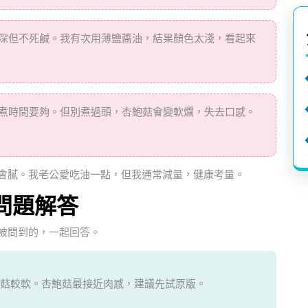
深但不死鹹。我有次用薄鹽醬油，結果顏色太淺，看起來
煮時間要夠。但別煮過頭，杏鮑菇會變軟爛，失去口感。
會膩。我老公愛吃油一點，但我通常減量，健康考量。
問題解答
被問到的，一起回答。
菇較軟。杏鮑菇最接近肉感，建議先試原版。