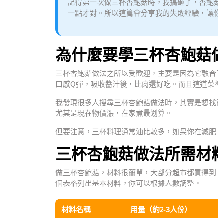
記得第一次做三杯杏鮑菇時，我搞砸了，杏鮑
一點才對。所以這篇會分享我的失敗經驗，讓
為什麼要學三杯杏鮑菇
三杯杏鮑菇做法之所以受歡迎，主要是因為它融合
口感Q彈，吸收醬汁後，比肉還好吃。而且這道菜
我發現很多人搜尋三杯杏鮑菇做法時，其實是想找
尤其是現在物價漲，在家煮最划算。
但要注意，三杯料理通常油比較多，如果你在減肥
三杯杏鮑菇做法所需材
做三杯杏鮑菇，材料很簡單，大部分超市都買得到
個表格列出基本材料，你可以根據人數調整。
材料名稱
用量（約2-3人份）