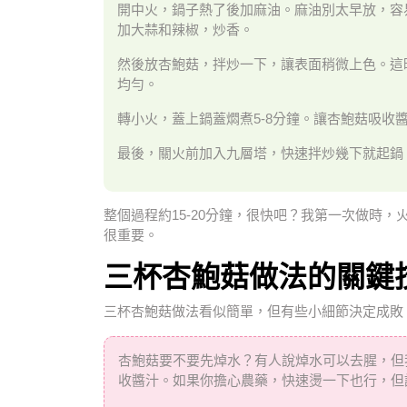
開中火，鍋子熱了後加麻油。麻油別太早放，容
加大蒜和辣椒，炒香。
然後放杏鮑菇，拌炒一下，讓表面稍微上色。這
均勻。
轉小火，蓋上鍋蓋燜煮5-8分鐘。讓杏鮑菇吸收
最後，關火前加入九層塔，快速拌炒幾下就起鍋
整個過程約15-20分鐘，很快吧？我第一次做時
很重要。
三杯杏鮑菇做法的關鍵
三杯杏鮑菇做法看似簡單，但有些小細節決定成敗
杏鮑菇要不要先焯水？有人說焯水可以去腥，但
收醬汁。如果你擔心農藥，快速燙一下也行，但