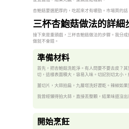
杏鮑菇要選肥厚的，吃起來才有嚼勁。市場買的話
三杯杏鮑菇做法的詳細
接下來是重頭戲，三杯杏鮑菇做法的步驟。我分成
做就不會錯。
準備材料
首先，把杏鮑菇洗乾淨。有人問要不要去皮？其
切，這樣表面積大，容易入味。切記別切太小，約
薑切片，大蒜拍扁，九層塔洗好瀝乾。辣椒如果
我曾經懶得拍大蒜，直接丟整顆，結果味道沒出
開始烹飪