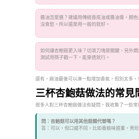
醬油怎麼選？建議用傳統壺底油或醬油膏，顏色
沒食慾。所以還是用一般的就好。
如何讓杏鮑菇更入味？切滾刀塊是關鍵，另外燜
測試用筷子戳一下，能穿透就行。
還有，麻油最後可以淋一點增加香氣，但別太多，
三杯杏鮑菇做法的常見
很多人對三杯杏鮑菇做法有疑問，我收集了一些常
問：杏鮑菇可以用其他菇類代替嗎？
答：可以，但口感不同。比如香菇味道重，秀珍