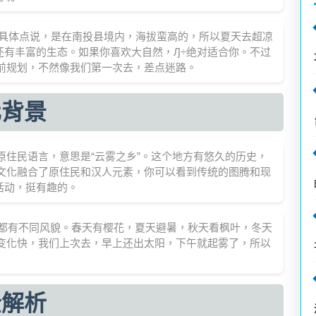
，具体点说，是在南投县境内，海拔蛮高的，所以夏天去超凉
还有丰富的生态。如果你喜欢大自然，Ԓ÷绝对适合你。不过
前规划，不然像我们第一次去，差点迷路。
化背景
原住民语言，意思是“云雾之乡”。这个地方有悠久的历史，
的文化融合了原住民和汉人元素，你可以看到传统的图腾和现
活动，挺有趣的。
四季都有不同风貌。春天有樱花，夏天避暑，秋天看枫叶，冬天
气变化快，我们上次去，早上还出太阳，下午就起雾了，所以
全解析