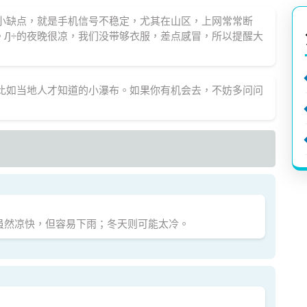
个小缺点，就是手机信号不稳定，尤其在山区，上网常常断
。Ԓ÷的夜晚很凉，我们没带够衣服，差点感冒，所以提醒大
，比如当地人才知道的小瀑布。如果你有机会去，不妨多问问
虽然凉快，但容易下雨；冬天则可能太冷。