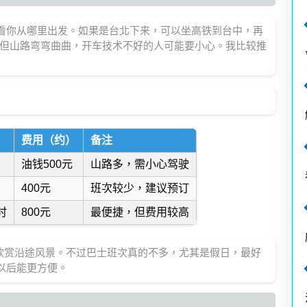
要看你从哪里出发。如果是台北下来，可以坐高铁到台中，再
，但山路弯弯曲曲，开车技术不好的人可能要小心。我比较推
费用（约）
备注
油钱500元
山路多，需小心驾驶
400元
班次较少，建议预订
时
800元
最便捷，但费用较高
欣赏沿途风景。不过巴士班次真的不多，尤其是假日，最好
以后能更方便。