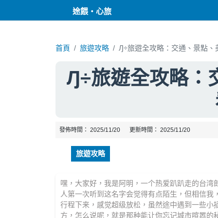
途餵・心旅
首頁
旅遊攻略
Ԓ÷旅遊全攻略：交通、景點、
Ԓ÷旅遊全攻略：
發佈時間：
2025/11/20
更新時間：
2025/11/20
旅遊攻略
嘿，大家好，我是阿明，一个热爱趴趴走的台湾
人第一次听到这名字会觉得有点陌生，但相信我
行程下来，感觉超级放松，虽然途中遇到一些小
方，怎么说呢，就是那种能让你忘记城市喧嚣的