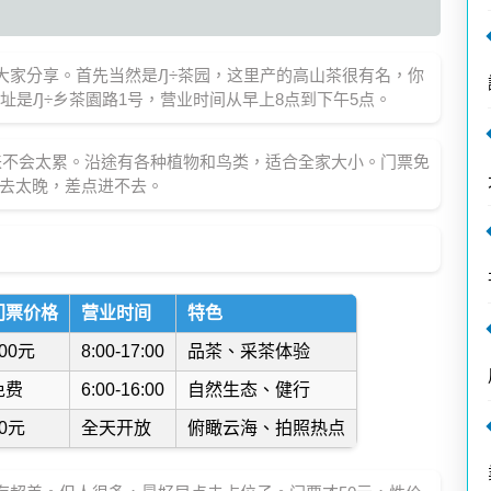
大家分享。首先当然是Ԓ÷茶园，这里产的高山茶很有名，你
址是Ԓ÷乡茶園路1号，营业时间从早上8点到下午5点。
来不会太累。沿途有各种植物和鸟类，适合全家大小。门票免
次去太晚，差点进不去。
门票价格
营业时间
特色
00元
8:00-17:00
品茶、采茶体验
免费
6:00-16:00
自然生态、健行
0元
全天开放
俯瞰云海、拍照热点