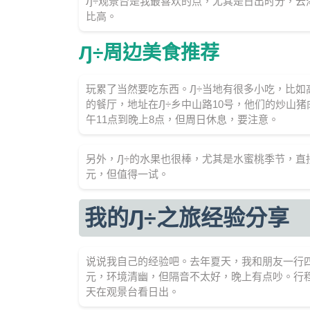
Ԓ÷观景台是我最喜欢的点，尤其是日出时分，云
比高。
Ԓ÷周边美食推荐
玩累了当然要吃东西。Ԓ÷当地有很多小吃，比如
的餐厅，地址在Ԓ÷乡中山路10号，他们的炒山猪
午11点到晚上8点，但周日休息，要注意。
另外，Ԓ÷的水果也很棒，尤其是水蜜桃季节，直
元，但值得一试。
我的Ԓ÷之旅经验分享
说说我自己的经验吧。去年夏天，我和朋友一行四
元，环境清幽，但隔音不太好，晚上有点吵。行
天在观景台看日出。