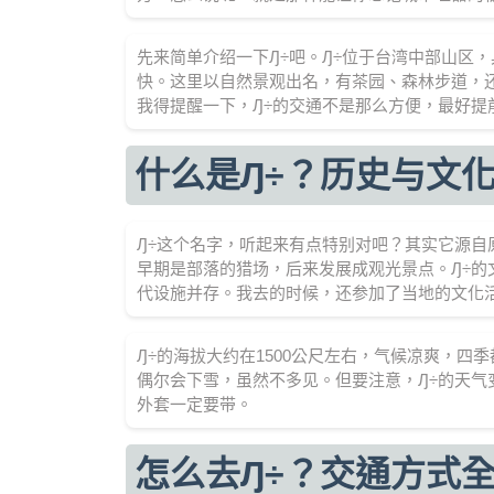
先来简单介绍一下Ԓ÷吧。Ԓ÷位于台湾中部山区
快。这里以自然景观出名，有茶园、森林步道，
我得提醒一下，Ԓ÷的交通不是那么方便，最好提
什么是Ԓ÷？历史与文
Ԓ÷这个名字，听起来有点特别对吧？其实它源自
早期是部落的猎场，后来发展成观光景点。Ԓ÷
代设施并存。我去的时候，还参加了当地的文化
Ԓ÷的海拔大约在1500公尺左右，气候凉爽，
偶尔会下雪，虽然不多见。但要注意，Ԓ÷的天
外套一定要带。
怎么去Ԓ÷？交通方式