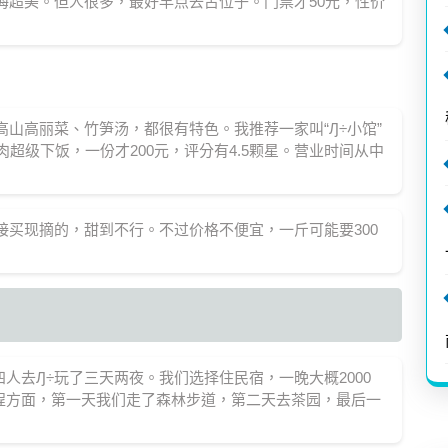
海超美。但人很多，最好早点去占位子。门票才50元，性价
高山高丽菜、竹笋汤，都很有特色。我推荐一家叫“Ԓ÷小馆”
肉超级下饭，一份才200元，评分有4.5颗星。营业时间从中
接买现摘的，甜到不行。不过价格不便宜，一斤可能要300
人去Ԓ÷玩了三天两夜。我们选择住民宿，一晚大概2000
程方面，第一天我们走了森林步道，第二天去茶园，最后一