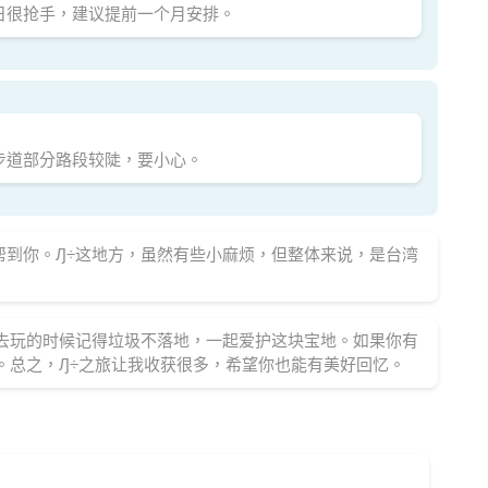
日很抢手，建议提前一个月安排。
步道部分路段较陡，要小心。
帮到你。Ԓ÷这地方，虽然有些小麻烦，但整体来说，是台湾
，去玩的时候记得垃圾不落地，一起爱护这块宝地。如果你有
。总之，Ԓ÷之旅让我收获很多，希望你也能有美好回忆。