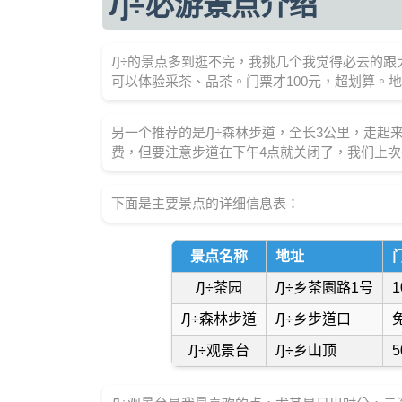
Ԓ÷必游景点介绍
Ԓ÷的景点多到逛不完，我挑几个我觉得必去的跟
可以体验采茶、品茶。门票才100元，超划算。地
另一个推荐的是Ԓ÷森林步道，全长3公里，走起
费，但要注意步道在下午4点就关闭了，我们上
下面是主要景点的详细信息表：
景点名称
地址
Ԓ÷茶园
Ԓ÷乡茶園路1号
1
Ԓ÷森林步道
Ԓ÷乡步道口
Ԓ÷观景台
Ԓ÷乡山顶
5