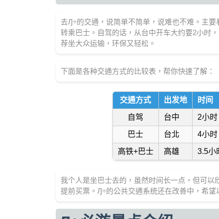
去Ԓ÷的交通，说简单不简单，说难也不难。主
转乘巴士。自驾的话，从台中开车大约要2小时
荐坐大众运输，环保又轻松。
下面是各种交通方式的比较表，帮你快速了解：
交通方式
出发地
时间
自驾
台中
2小时
巴士
台北
4小时
高铁+巴士
高雄
3.5小
我个人是坐巴士去的，虽然时间长一点，但可以
提前买票。Ԓ÷的公共交通系统还在改善中，希望