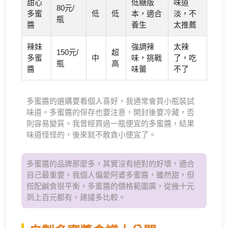
甜心
低糖版
味道
80元/
多蜜
低
低
本，適合
淡，不
瓶
醬
養生
太推薦
辣妹
強調辣
太辣
150元/
超
多蜜
中
味，挑戰
了，吃
瓶
高
醬
味蕾
不了
多蜜醬的選購要看個人喜好，我通常會買小瓶裝試
味道。多蜜醬的保存也要注意，開封後要冷藏，否
則容易變質。我曾經買過一瓶便宜的多蜜醬，結果
味道怪怪的，後來就不敢貪小便宜了。
多蜜醬的品牌那麼多，其實沒有絕對的好壞，適合
自己最重要。我個人偏愛阿婆多蜜醬，雖然甜，但
搭配鹹食很平衡。多蜜醬的價格範圍廣，從幾十元
到上百元都有，建議多比較。