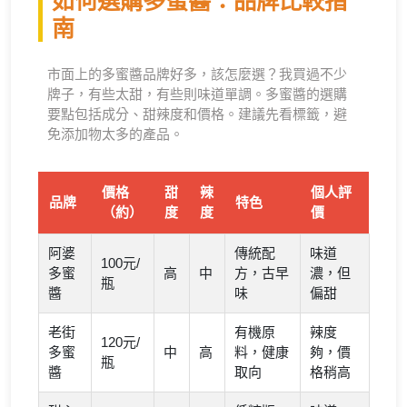
如何選購多蜜醬：品牌比較指
南
市面上的多蜜醬品牌好多，該怎麼選？我買過不少
牌子，有些太甜，有些則味道單調。多蜜醬的選購
要點包括成分、甜辣度和價格。建議先看標籤，避
免添加物太多的產品。
價格
甜
辣
個人評
品牌
特色
（約）
度
度
價
阿婆
傳統配
味道
100元/
多蜜
高
中
方，古早
濃，但
瓶
醬
味
偏甜
老街
有機原
辣度
120元/
多蜜
中
高
料，健康
夠，價
瓶
醬
取向
格稍高