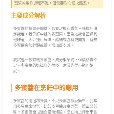
蜜醬的製作過程不難，但需要耐心慢火熬煮。
主要成分解析
多蜜醬的蜂蜜是關鍵，影響甜度和香氣。辣椒則決
定辣度，我偏好中辣的多蜜醬，因為太辣會蓋過其
他味道。大豆提供鮮味，醋則讓醬料更開胃。有些
多蜜醬會加蒜頭或薑，增加層次感。
我試過一款有機多蜜醬，成分很單純，但價格貴不
少。多蜜醬的選擇真的很多，建議先從小瓶開始
試。
多蜜醬在烹飪中的應用
多蜜醬的用途超多變，不只是蘸醬那麼簡單。我常
用多蜜醬來炒菜，比如多蜜醬炒高麗菜，簡單又美
味。多蜜醬也很適合當燒烤醬，塗在肉上烤出來香