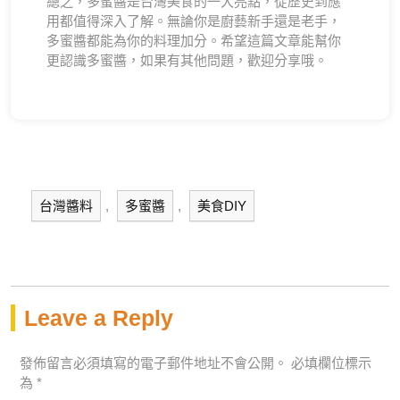
總之，多蜜醬是台灣美食的一大亮點，從歷史到應
用都值得深入了解。無論你是廚藝新手還是老手，
多蜜醬都能為你的料理加分。希望這篇文章能幫你
更認識多蜜醬，如果有其他問題，歡迎分享哦。
台灣醬料
,
多蜜醬
,
美食DIY
Leave a Reply
發佈留言必須填寫的電子郵件地址不會公開。
必填欄位標示
為
*