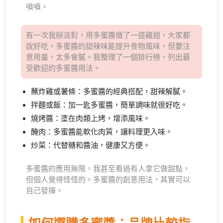
噴噴。
有一次我辦派對，用多蜜醬做了一道雞翅，大家都
說好吃。多蜜醬的甜辣味能提升食物風味，但要注
意用量，太多會膩。我整理了一個排行榜，列出最
受歡迎的多蜜醬用法。
蘸炸雞或薯條：多蜜醬的經典搭配，甜辣解膩。
拌麵或飯：加一匙多蜜醬，簡單調味就很好吃。
燒烤醬：塗在肉類上烤，增添風味。
醃肉：多蜜醬能軟化肉質，讓料理更入味。
炒菜：代替糖和醬油，健康又方便。
多蜜醬的應用無限，我甚至看過有人拿它做甜點，
但個人覺得怪怪的。多蜜醬的創意用法，其實可以
自己發揮。