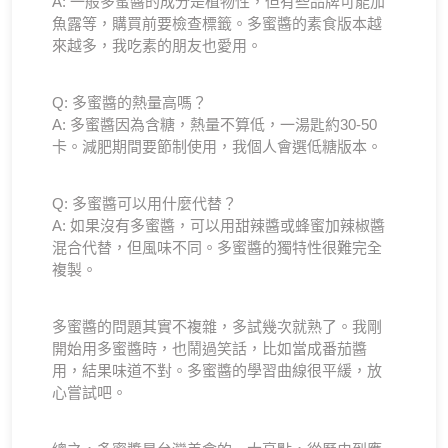
A: 一般多蜜醬的成分是植物性，但有些品牌可能加
魚露等，購買前要檢查標籤。多蜜醬的素食版本越
來越多，我吃素的朋友也愛用。
Q: 多蜜醬的熱量高嗎？
A: 多蜜醬因為含糖，熱量不算低，一湯匙約30-50
卡。減肥期間要節制使用，我個人會選低糖版本。
Q: 多蜜醬可以用什麼代替？
A: 如果沒有多蜜醬，可以用甜辣醬或蜂蜜加辣椒醬
混合代替，但風味不同。多蜜醬的獨特性很難完全
複製。
多蜜醬的問題其實不複雜，多試幾次就熟了。我剛
開始用多蜜醬時，也鬧過笑話，比如當成番茄醬
用，結果味道不對。多蜜醬的學習曲線很平緩，放
心嘗試吧。