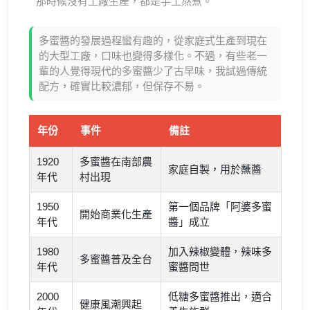
那時候沒有工廠生產，都是手工熬煮。
多蜜醬的發展過程蠻有趣的，從家庭式生產到現在
的大型工廠，口味也變得多樣化。不過，有些老一
輩的人覺得現代的多蜜醬少了古早味，我試過傳統
配方，確實比較濃郁，但保存不易。
年份
事件
備註
1920
多蜜醬在南部農
家庭自製，用於蘸醬
年代
村出現
1950
第一個品牌「阿婆多蜜
開始商業化生產
年代
醬」成立
1980
加入辣椒變體，辣味多
多蜜醬普及全台
年代
蜜醬問世
2000
低糖多蜜醬推出，適合
健康風潮興起