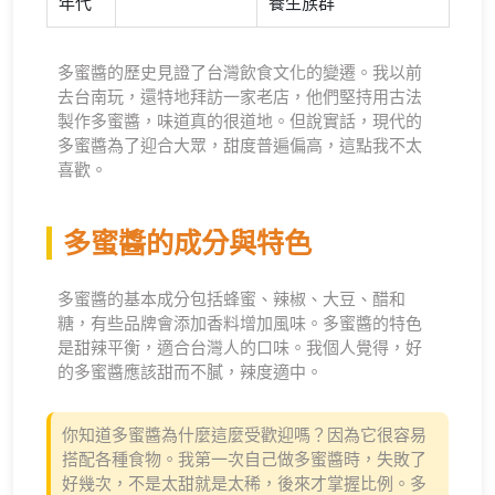
年代
養生族群
多蜜醬的歷史見證了台灣飲食文化的變遷。我以前
去台南玩，還特地拜訪一家老店，他們堅持用古法
製作多蜜醬，味道真的很道地。但說實話，現代的
多蜜醬為了迎合大眾，甜度普遍偏高，這點我不太
喜歡。
多蜜醬的成分與特色
多蜜醬的基本成分包括蜂蜜、辣椒、大豆、醋和
糖，有些品牌會添加香料增加風味。多蜜醬的特色
是甜辣平衡，適合台灣人的口味。我個人覺得，好
的多蜜醬應該甜而不膩，辣度適中。
你知道多蜜醬為什麼這麼受歡迎嗎？因為它很容易
搭配各種食物。我第一次自己做多蜜醬時，失敗了
好幾次，不是太甜就是太稀，後來才掌握比例。多