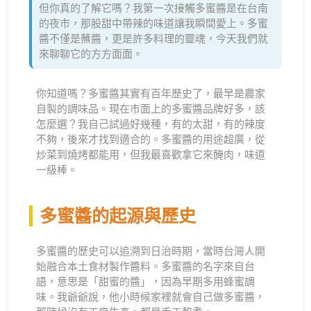
但你真的了解它嗎？我第一次接觸多蜜醬是在台南
的夜市，那股甜中帶辣的味道讓我瞬間愛上。多蜜
醬不僅是蘸醬，更是許多料理的靈魂，今天我們就
來聊聊它的方方面面。
你知道嗎？多蜜醬其實有百年歷史了，最早是農家
自製的調味品。現在市面上的多蜜醬品牌好多，該
怎麼選？我自己試過好幾種，有的太甜，有的辣度
不夠，後來才找到適合的。多蜜醬的用途超廣，從
炒菜到燒烤都能用，但我最喜歡拿它來醃肉，味道
一級棒。
多蜜醬的起源與歷史
多蜜醬的歷史可以追溯到日治時期，當時台灣人開
始融合本土食材製作醬料。多蜜醬的名字來自台
語，意思是「甜蜜的醬」，因為早期多用蜂蜜調
味。我爺爺說，他小時候家裡就會自己做多蜜醬，