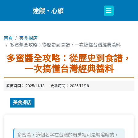
Open
途餵・心旅
Button
首頁
美食探店
多蜜醬全攻略：從歷史到食譜，一次搞懂台灣經典醬料
多蜜醬全攻略：從歷史到食譜，
一次搞懂台灣經典醬料
發佈時間：
2025/11/18
更新時間：
2025/11/18
美食探店
多蜜醬，這個名字在台灣的廚房裡可是響噹噹的，