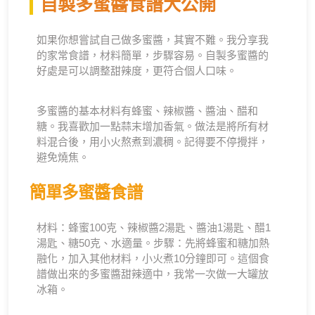
自製多蜜醬食譜大公開
如果你想嘗試自己做多蜜醬，其實不難。我分享我
的家常食譜，材料簡單，步驟容易。自製多蜜醬的
好處是可以調整甜辣度，更符合個人口味。
多蜜醬的基本材料有蜂蜜、辣椒醬、醬油、醋和
糖。我喜歡加一點蒜末增加香氣。做法是將所有材
料混合後，用小火熬煮到濃稠。記得要不停攪拌，
避免燒焦。
簡單多蜜醬食譜
材料：蜂蜜100克、辣椒醬2湯匙、醬油1湯匙、醋1
湯匙、糖50克、水適量。步驟：先將蜂蜜和糖加熱
融化，加入其他材料，小火煮10分鐘即可。這個食
譜做出來的多蜜醬甜辣適中，我常一次做一大罐放
冰箱。