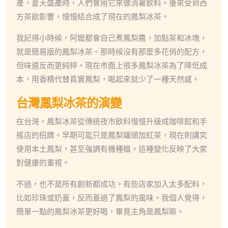
產，夏天盛產時，人們會用它來做消暑飲料。後來受到西
方茶飲影響，慢慢結合成了現在的鳳梨冰茶。
我記得小時候，阿嬤都會自己煮鳳梨醬，加點茶和冰塊，
就是簡易版的鳳梨冰茶。那時候沒有那麼多花俏的配方，
但味道反而更純粹。現在市面上很多鳳梨冰茶為了降低成
本，用香精代替真實鳳梨，喝起來就少了一種天然感。
台灣鳳梨冰茶的演變
在台灣，鳳梨冰茶從傳統夜市飲料慢慢升級成咖啡館和手
搖店的招牌。早期可能只是鳳梨罐頭加紅茶，現在則講究
使用本土鳳梨，甚至強調有機種植。這種變化反映了大家
對健康的重視。
不過，也不是所有創新都成功。有些店家加入太多配料，
比如珍珠或奶蓋，反而蓋過了鳳梨的風味。我個人覺得，
簡單一點的鳳梨冰茶更好喝，畢竟主角是鳳梨嘛。