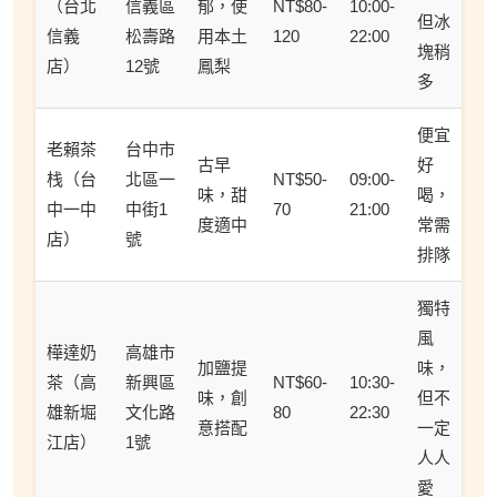
（台北
信義區
郁，使
NT$80-
10:00-
但冰
信義
松壽路
用本土
120
22:00
塊稍
店）
12號
鳳梨
多
便宜
老賴茶
台中市
古早
好
栈（台
北區一
NT$50-
09:00-
味，甜
喝，
中一中
中街1
70
21:00
度適中
常需
店）
號
排隊
獨特
風
樺達奶
高雄市
加鹽提
味，
茶（高
新興區
NT$60-
10:30-
味，創
但不
雄新堀
文化路
80
22:30
意搭配
一定
江店）
1號
人人
愛