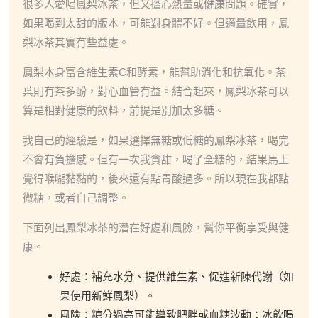
很多人愛喝鳳梨冰茶，但又擔心熱量或健康問題。確實，
如果喝到太甜的版本，可能對身體不好。但適量飲用，鳳
梨冰茶其實有些益處。
鳳梨本身富含維生素C和酵素，能幫助消化和抗氧化。茶
葉則有茶多酚，對心血管有益。結合起來，鳳梨冰茶可以
算是相對健康的飲料，前提是別加太多糖。
我自己的經驗是，如果選擇無糖或低糖的鳳梨冰茶，喝完
不會有負擔感。但有一次我貪甜，喝了全糖的，結果馬上
覺得喉嚨黏黏的，後來還有點胃酸過多。所以現在我都點
微糖，或者自己調整。
下面列出鳳梨冰茶的潛在好處和風險，幫你平衡享受與健
康。
好處：補充水分、提供維生素、促進新陳代謝（如
果使用新鮮鳳梨）。
風險：糖分過高可能導致肥胖或血糖波動；冰飲喝