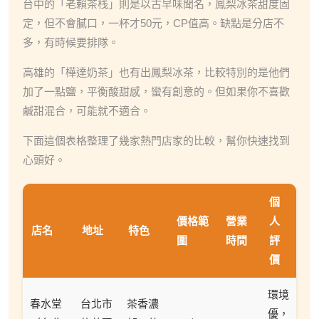
台中的「老賴茶栈」則是以古早味聞名，鳳梨冰茶甜度固
定，但不會膩口，一杯才50元，CP值高。缺點是分店不
多，有時候要排隊。
高雄的「樺達奶茶」也有出鳳梨冰茶，比較特別的是他們
加了一點鹽，平衡酸甜感，蠻有創意的。但如果你不喜歡
鹹甜混合，可能就不適合。
下面這個表格整理了幾家熱門店家的比較，幫你快速找到
心頭好。
個
價格範
營業
人
店名
地址
特色
圍
時間
評
價
環境
春水堂
台北市
茶香濃
優，