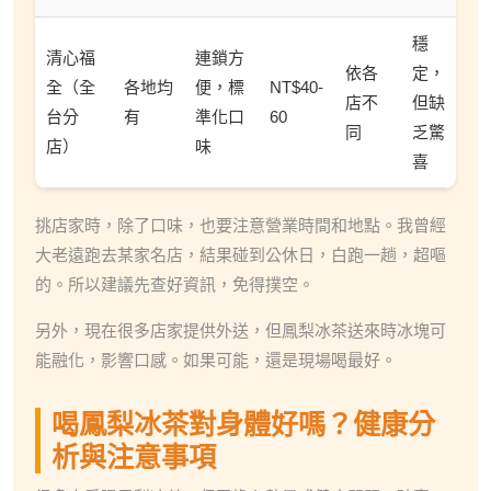
穩
清心福
連鎖方
依各
定，
全（全
各地均
便，標
NT$40-
店不
但缺
台分
有
準化口
60
同
乏驚
店）
味
喜
挑店家時，除了口味，也要注意營業時間和地點。我曾經
大老遠跑去某家名店，結果碰到公休日，白跑一趟，超嘔
的。所以建議先查好資訊，免得撲空。
另外，現在很多店家提供外送，但鳳梨冰茶送來時冰塊可
能融化，影響口感。如果可能，還是現場喝最好。
喝鳳梨冰茶對身體好嗎？健康分
析與注意事項