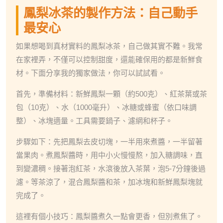
鳳梨冰茶的製作方法：自己動手
最安心
如果想喝到真材實料的鳳梨冰茶，自己做其實不難。我常
在家裡弄，不僅可以控制甜度，還能確保用的都是新鮮食
材。下面分享我的獨家做法，你可以試試看。
首先，準備材料：新鮮鳳梨一顆（約500克）、紅茶葉或茶
包（10克）、水（1000毫升）、冰糖或蜂蜜（依口味調
整）、冰塊適量。工具需要鍋子、濾網和杯子。
步驟如下：先把鳳梨去皮切塊，一半用來煮醬，一半留著
當果肉。煮鳳梨醬時，用中小火慢慢熬，加入糖調味，直
到變濃稠。接著泡紅茶，水滾後放入茶葉，泡5-7分鐘後過
濾。等茶涼了，混合鳳梨醬和茶，加冰塊和新鮮鳳梨塊就
完成了。
這裡有個小技巧：鳳梨醬煮久一點會更香，但別煮焦了。