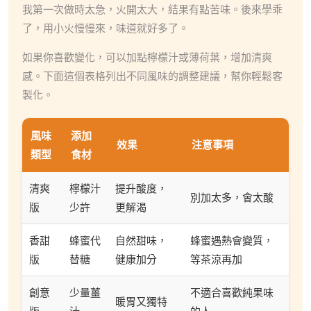
我第一次做時太急，火開太大，結果有點苦味。後來學乖
了，用小火慢慢來，味道就好多了。
如果你喜歡變化，可以加點檸檬汁或薄荷葉，增加清爽
感。下面這個表格列出不同風味的調整建議，幫你輕鬆客
製化。
風味
添加
效果
注意事項
類型
食材
清爽
檸檬汁
提升酸度，
別加太多，會太酸
版
少許
更解渴
香甜
蜂蜜代
自然甜味，
蜂蜜遇熱會變質，
版
替糖
健康加分
等茶涼再加
創意
少量薑
不適合喜歡純果味
暖胃又獨特