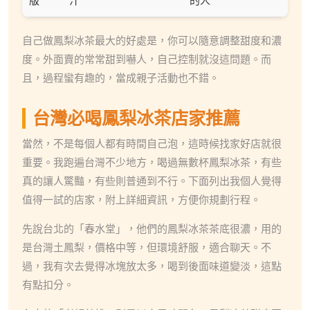
版
汁
的人
自己做鳳梨冰茶最大的好處是，你可以隨意調整甜度和濃
度。外面賣的常常甜到嚇人，自己控制就沒這問題。而
且，過程蠻有趣的，當成親子活動也不錯。
台灣必喝鳳梨冰茶店家推薦
當然，不是每個人都有時間自己泡，這時候找家好店就很
重要。我跑遍台灣不少地方，喝過無數杯鳳梨冰茶，有些
真的讓人驚豔，有些則普通到不行。下面列出我個人覺得
值得一試的店家，附上詳細資訊，方便你規劃行程。
先說台北的「春水堂」，他們的鳳梨冰茶茶底很濃，用的
是台灣土鳳梨，價格中等，但環境舒服，適合聊天。不
過，我有次去覺得冰塊放太多，喝到後面味道變淡，這點
有點扣分。