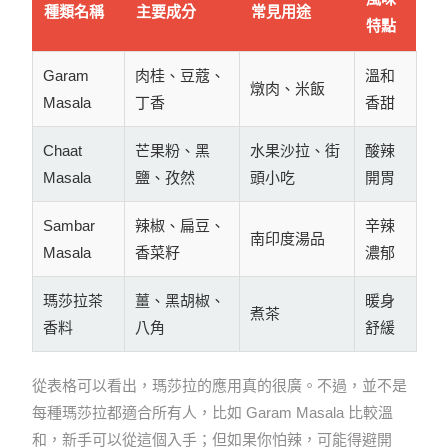
種類名稱
主要成分
常見用途
特點
Garam
肉桂、豆蔻、
溫和
燉肉、米飯
Masala
丁香
香甜
Chaat
芒果粉、黑
水果沙拉、街
酸辣
Masala
鹽、孜然
頭小吃
開胃
Sambar
辣椒、扁豆、
辛辣
南印度湯品
Masala
香菜籽
濃郁
瑪莎拉茶
薑、黑胡椒、
暖身
煮茶
香料
八角
舒緩
從表格可以看出，瑪莎拉的應用真的很廣。不過，並不是
每種瑪莎拉都適合所有人，比如 Garam Masala 比較溫
和，新手可以從這個入手；但如果你怕辣，可能得避開