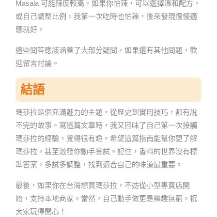
Masala 可能辣度較高。如果你怕辣，可以選擇溫和配方，
或自己調整比例。我第一次吃時也怕辣，後來發現慢慢適
應就好。
這些問答應該涵蓋了大部分疑問，如果還有其他問題，歡
迎留言討論。
結語
瑪莎拉是個充滿魅力的主題，從歷史到實用技巧，都有說
不完的故事。寫這篇文章時，我又回味了自己第一次接觸
瑪莎拉的經驗，覺得很有趣。希望這篇指南能幫你更了解
瑪莎拉，甚至激發你動手嘗試。記住，香料的世界沒有標
準答案，多試多調整，找到適合自己的味道最重要。
最後，如果你在台灣想買瑪莎拉，不妨從小型專賣店開
始，支持本地商家。當然，自己動手做更是樂趣無窮。祝
大家玩得開心！