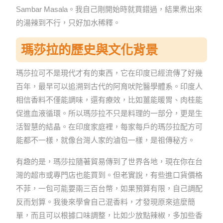
Sambar Masala。我自己剛開始時就買錯過，結果煮出來
的湯辣到不行，只好加水稀釋。
瑪莎拉的歷史與文化背景
瑪莎拉可不是現代才有的東西，它在印度已經流傳了好幾
百年，最早可以追溯到古代的阿育吠陀醫學體系。印度人
相信香料不僅能調味，還有療效，比如薑能暖胃、肉桂能
促進血液循環。所以瑪莎拉不只是料理的一部分，更是生
活智慧的結晶。在印度家庭裡，每家每戶的瑪莎拉配方可
能都不一樣，就像台灣人家的滷包一樣，是祖傳秘方。
有趣的是，瑪莎拉隨著貿易傳到了世界各地，現在你在台
灣的超市或專門店也能買到。但老實說，有些進口貨價格
不菲，一包可能要兩三百台幣，如果預算有限，自己調配
反而划算。我後來學會自己混香料，才發現原來這麼簡
單，而且可以根據口味調整，比如少放點辣椒，多加些香