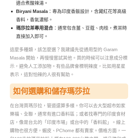
適合煮酸辣湯。
Biryani Masala
：專為印度香飯設計，含藏紅花等高級
香料，香氣濃郁。
瑪莎拉茶專用混合
：通常包含薑、豆蔻、肉桂，煮茶時
直接加入即可。
這麼多種類，該怎麼選？我建議先從通用型的 Garam
Masala 開始，再慢慢嘗試其他。買的時候可以注意成分標
示，避免人工添加物。有些品牌會標明辣度，比如用星星
表示，這對怕辣的人很有幫助。
如何選購和儲存瑪莎拉
在台灣買瑪莎拉，管道還算多樣。你可以去大型超市如家
樂福、全聯，通常有進口香料區；或者找專門的印度食材
店，像是台北的「印度市場」或台中的「香料館」。線上
購物也很方便，蝦皮、PChome 都有賣家。價格方面，一