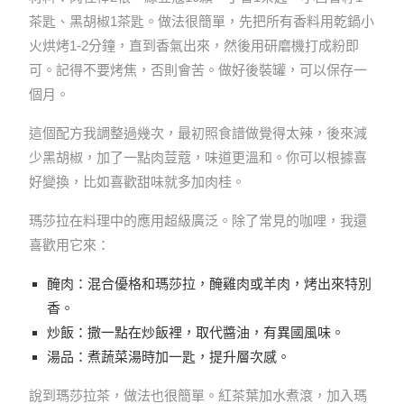
茶匙、黑胡椒1茶匙。做法很簡單，先把所有香料用乾鍋小
火烘烤1-2分鐘，直到香氣出來，然後用研磨機打成粉即
可。記得不要烤焦，否則會苦。做好後裝罐，可以保存一
個月。
這個配方我調整過幾次，最初照食譜做覺得太辣，後來減
少黑胡椒，加了一點肉荳蔻，味道更溫和。你可以根據喜
好變換，比如喜歡甜味就多加肉桂。
瑪莎拉在料理中的應用超級廣泛。除了常見的咖哩，我還
喜歡用它來：
醃肉：混合優格和瑪莎拉，醃雞肉或羊肉，烤出來特別
香。
炒飯：撒一點在炒飯裡，取代醬油，有異國風味。
湯品：煮蔬菜湯時加一匙，提升層次感。
說到瑪莎拉茶，做法也很簡單。紅茶葉加水煮滾，加入瑪