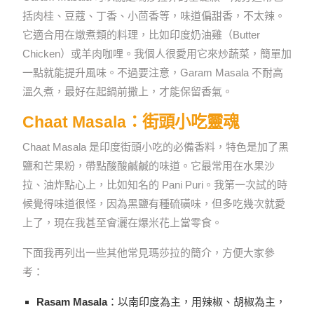
括肉桂、豆蔻、丁香、小茴香等，味道偏甜香，不太辣。
它適合用在燉煮類的料理，比如印度奶油雞（Butter
Chicken）或羊肉咖哩。我個人很愛用它來炒蔬菜，簡單加
一點就能提升風味。不過要注意，Garam Masala 不耐高
溫久煮，最好在起鍋前撒上，才能保留香氣。
Chaat Masala：街頭小吃靈魂
Chaat Masala 是印度街頭小吃的必備香料，特色是加了黑
鹽和芒果粉，帶點酸酸鹹鹹的味道。它最常用在水果沙
拉、油炸點心上，比如知名的 Pani Puri。我第一次試的時
候覺得味道很怪，因為黑鹽有種硫磺味，但多吃幾次就愛
上了，現在我甚至會灑在爆米花上當零食。
下面我再列出一些其他常見瑪莎拉的簡介，方便大家參
考：
Rasam Masala
：以南印度為主，用辣椒、胡椒為主，