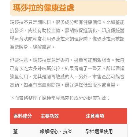
瑪莎拉的健康益處
瑪莎拉不只是調味料，很多成分都有健康價值。比如薑能
抗發炎、肉桂有助控血糖、黑胡椒促進消化。印度傳統醫
學阿育吠陀就常利用瑪莎拉來調理身體，像瑪莎拉茶被認
為能暖身、緩解感冒。
但要注意，瑪莎拉畢竟是香料，過量可能刺激腸胃。我自
己有次吃太多辣味瑪莎拉，結果胃痛了一整天。所以建議
適量使用，尤其是腸胃敏感的人。另外，市售產品可能含
高鈉，如果有高血壓問題，最好選擇低鹽版本或自製。
下面表格整理了幾種常見瑪莎拉成分的健康功效：
香料成分
主要功效
注意事項
薑
緩解噁心、抗炎
孕婦適量使用