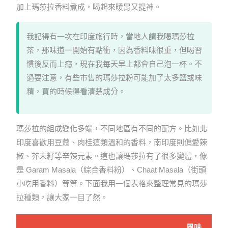
加上瑪莎拉香料煮成，喝起來暖胃又提神。
我記得有一次在印度旅行時，當地人請我喝瑪莎拉
茶，那味道一開始有點衝，因為香料味很重，但喝習
慣後反而上癮，現在我每天早上都會自己泡一杯。不
過要注意，有些市售的瑪莎拉粉可能加了太多鹽或味
精，買的時候得看清楚成分。
瑪莎拉的組成變化多端，不同地區有不同的配方。比如北
印度喜歡用豆蔻、肉桂這類溫和的香料，南印度則偏愛辣
椒、芥末籽等辛辣元素。這也讓瑪莎拉有了很多變體，像
是 Garam Masala（綜合香料粉）、Chaat Masala（街頭
小吃用香料）等等。下面我用一個表格來整理常見的瑪莎
拉種類，讓大家一目了然。
風味