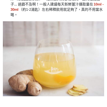
子... 過猶不及啊！一般人建議每天新鮮薑汁攝取量在
10ml -
30ml
（約1-2湯匙）左右稀釋飲用就足夠了，真的不用當水
喝。