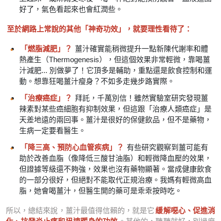
好了，氣色看起來也會紅潤些。
至於網路上常說的其他「神奇功效」，就要理性看待了：
「燃脂減肥」？
薑汁確實能稍微提升一點新陳代謝率和體
熱產生（Thermogenesis），但這個效果非常輕微，靠喝薑
汁減肥... 別做夢了！它頂多是輔助，重點還是飲食控制和運
動。想靠狂喝薑汁瘦身？不如多走幾步路實際。
「治療癌症」？
拜託，千萬別信！雖然實驗室研究發現薑
辣素對某些癌細胞有抑制效果，但這跟「治療人類癌症」是
天差地遠的兩回事。薑汁是很好的保健飲品，但不是藥物，
生病一定要看醫生。
「降三高、預防心血管疾病」？
有些研究觀察到薑可能有
助於改善血脂（像降低三酸甘油脂）和輕微降血壓的效果，
但證據等級還不夠強，效果也沒有藥物顯著。當成健康飲食
的一部分很好，但絕對不能取代正規治療。我媽有輕微高血
脂，她會喝薑汁，但醫生開的藥可是乖乖按時吃。
所以，總結來說，薑汁最值得信賴的，就是它
緩解噁心、促進消