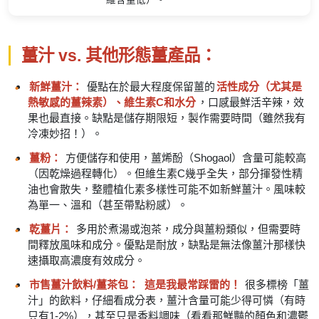
薑汁 vs. 其他形態薑產品：
新鮮薑汁：
優點在於最大程度保留薑的
活性成分（尤其是
熱敏感的薑辣素）、維生素C和水分
，口感最鮮活辛辣，效
果也最直接。缺點是儲存期限短，製作需要時間（雖然我有
冷凍妙招！）。
薑粉：
方便儲存和使用，薑烯酚（Shogaol）含量可能較高
（因乾燥過程轉化）。但維生素C幾乎全失，部分揮發性精
油也會散失，整體植化素多樣性可能不如新鮮薑汁。風味較
為單一、溫和（甚至帶點粉感）。
乾薑片：
多用於煮湯或泡茶，成分與薑粉類似，但需要時
間釋放風味和成分。優點是耐放，缺點是無法像薑汁那樣快
速攝取高濃度有效成分。
市售薑汁飲料/薑茶包：
這是我最常踩雷的！
很多標榜「薑
汁」的飲料，仔細看成分表，薑汁含量可能少得可憐（有時
只有1-2%），甚至只是香料調味（看看那鮮豔的顏色和濃鬱