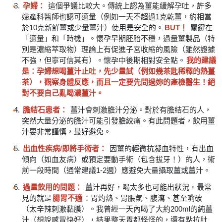
孕婦：
這個爭議比較大。傳統上認為薑能緩解孕吐，許多
婦產科醫師也認可適量（例如一天不超過1克乾薑，約相當
於10克新鮮薑或少量薑汁）使用是安全的。
BUT！
關鍵在
「適量」和「時機」。懷孕早期胚胎不穩，過量薑製品（特
別是濃縮萃取物）理論上有促進子宮收縮的風險（雖然證據
不強，但寧可信其有）。懷孕中後期相對安全點。
我的建議
是：孕婦想喝薑汁止吐，先少量試（例如幾茶匙稀釋的熱薑
茶），觀察身體反應，而且一定要先問過妳的產檢醫生！絕
對不要自己亂喝濃薑汁。
膽結石患者：
薑汁會刺激膽汁分泌。對於有膽結石的人，
突然大量分泌的膽汁可能引發膽絞痛。有此問題者，飲用薑
汁要非常謹慎，最好避免。
出血性疾病/即將手術者：
因薑的輕微抗凝血特性，有出血
傾向（如血友病）或預定要動手術（包含拔牙！）的人，術
前一段時間（通常建議1-2週）應避免大量攝取薑或薑汁。
過量飲用的問題：
薑汁再好，喝太多也可能出狀況。最常
見的就是
腸胃不適
：胃灼熱、胃脹氣、腹瀉、甚至嘴破
（太辛辣刺激黏膜）。我曾經一天內喝了大約200ml的純薑
汁（想說感冒快好），結果整天胃都怪怪的，還有點拉肚