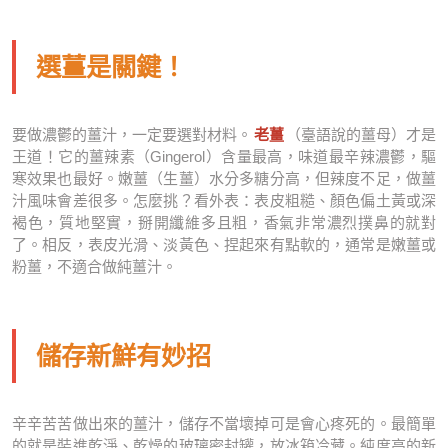
選薑是關鍵！
要做濃鬱的薑汁，一定要選對材料。
老薑
（臺語說的薑母）才是
王道！它的薑辣素（Gingerol）含量最高，味道最辛辣濃鬱，驅
寒效果也最好。嫩薑（生薑）水分多糖分高，但辣度不足，做薑
汁風味會差很多。怎麼挑？看外表：表皮粗糙、顏色偏土黃或深
褐色，質地堅實，掰開纖維多且粗，香氣非常濃烈撲鼻的就對
了。相反，表皮光滑、淡黃色、捏起來有點軟的，通常是嫩薑或
粉薑，不適合做純薑汁。
儲存新鮮有妙招
辛辛苦苦做出來的薑汁，儲存不當壞掉可是會心疼死的。最簡單
的就是裝進乾淨、乾燥的玻璃密封罐，放冰箱冷藏。純度高的新