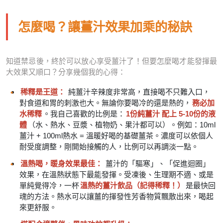
怎麼喝？讓薑汁效果加乘的秘訣
知道禁忌後，終於可以放心享受薑汁了！但要怎麼喝才能發揮最
大效果又順口？分享幾個我的心得：
稀釋是王道：
純薑汁辛辣度非常高，直接喝不只難入口，
對食道和胃的刺激也大。無論你要喝冷的還是熱的，
務必加
水稀釋
。我自己喜歡的比例是：
1份純薑汁 配上 5-10份的液
體
（水、熱水、豆漿、植物奶、果汁都可以）。例如：10ml
薑汁 + 100ml熱水 = 溫暖好喝的基礎薑茶。濃度可以依個人
耐受度調整，剛開始接觸的人，比例可以再調淡一點。
溫熱喝，暖身效果最佳：
薑汁的「驅寒」、「促進迴圈」
效果，在溫熱狀態下最能發揮。受凍後、生理期不適、或是
單純覺得冷，一杯
溫熱的薑汁飲品（記得稀釋！）
是最快回
魂的方法。熱水可以讓薑的揮發性芳香物質飄散出來，喝起
來更舒服。