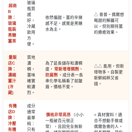
玻璃
超商
瓶質
B
感
△ 普普。偶爾想
牌：
依然偏甜，薑的辛辣
好，
喝甜的解饞可
玻璃
感不足，感覺是黑糖
冷藏
以，但別期待薑
瓶裝
水為主。
飲用
的療癒效果。
黑糖
方
薑茶
便。
量販
質地
店C
濃
為了延長儲存和濃稠
△△ 能用，但新
牌：
稠，
度，
常新增增稠劑、
增物多。自製更
濃縮
薑味
防腐劑
。成分表一長
新鮮純粹又省
薑汁
確實
串化學名稱看了就皺
錢。
(冷
較濃
眉。價格不斐。
藏)
烈。
有機
成分
店D
通常
價格非常高昂
（小小
○ 真材實料！適
牌：
最單
一瓶破百元很正
合不想動手做或
冷壓
純：
常），且因完全無新
偶爾急需的人。
有機
只有