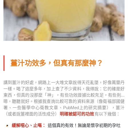
薑汁功效多，但真有那麼神？
講到薑汁的好處，網路上一大堆文章說得天花亂墜，好像萬靈丹
一樣。喝了這麼多年，加上查了不少資料，我得說：它的確是好
東西，但真的沒那麼「神」，有些功效證據比較充足，有些則...
嗯，聽聽就好。根據我查詢比較可靠的資料來源（像衛福部國健
署、一些醫學中心衛教文章、PubMed上的研究摘要），薑汁
（或者說薑裡面的活性成分）
明確被認可的功效
有以下幾個：
緩解噁心、止嘔：
這個真的有效！無論是懷孕初期的孕吐