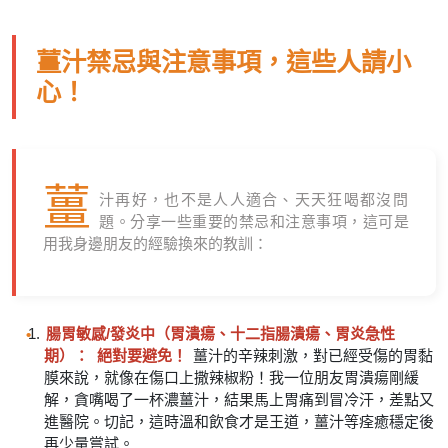
薑汁禁忌與注意事項，這些人請小
心！
薑
汁再好，也不是人人適合、天天狂喝都沒問
題。分享一些重要的禁忌和注意事項，這可是
用我身邊朋友的經驗換來的教訓：
腸胃敏感/發炎中（胃潰瘍、十二指腸潰瘍、胃炎急性
期）：
絕對要避免！
薑汁的辛辣刺激，對已經受傷的胃黏
膜來說，就像在傷口上撒辣椒粉！我一位朋友胃潰瘍剛緩
解，貪嘴喝了一杯濃薑汁，結果馬上胃痛到冒冷汗，差點又
進醫院。切記，這時溫和飲食才是王道，薑汁等痊癒穩定後
再少量嘗試。