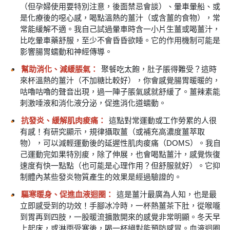
（但孕婦使用要特別注意，後面禁忌會談）、暈車暈船、或
是化療後的噁心感，喝點溫熱的薑汁（或含薑的食物），常
常能緩解不適。我自己試過暈車時含一小片生薑或喝薑汁，
比吃暈車藥舒服，至少不會昏昏欲睡。它的作用機制可能是
影響腸胃蠕動和神經傳導。
幫助消化、減緩脹氣：
聚餐吃太飽，肚子脹得難受？這時
來杯溫熱的薑汁（不加糖比較好），你會感覺腸胃暖暖的，
咕嚕咕嚕的聲音出現，過一陣子脹氣感就舒緩了。薑辣素能
刺激唾液和消化液分泌，促進消化道蠕動。
抗發炎、緩解肌肉痠痛：
這點對常運動或工作勞累的人很
有感！有研究顯示，規律攝取薑（或補充高濃度薑萃取
物），可以減輕運動後的延遲性肌肉痠痛（DOMS）。我自
己運動完如果特別痠，除了伸展，也會喝點薑汁，感覺恢復
速度有快一點點（也可能是心理作用？但舒服就好）。它抑
制體內某些發炎物質產生的效果是經過驗證的。
驅寒暖身、促進血液迴圈：
這是薑汁最廣為人知，也是最
立即感受到的功效！手腳冰冷時，一杯熱薑茶下肚，從喉嚨
到胃再到四肢，一股暖流擴散開來的感覺非常明顯。冬天早
上起床，或淋雨受寒後，喝一杯絕對能預防感冒。血液迴圈