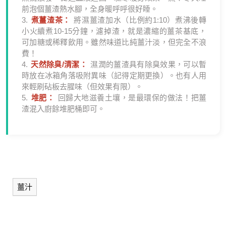
前泡個薑渣熱水腳，全身暖呼呼很好睡。
3.
煮薑渣茶：
將濕薑渣加水（比例約1:10）煮沸後轉
小火續煮10-15分鐘，濾掉渣，就是濃縮的薑茶基底，
可加糖或稀釋飲用。雖然味道比純薑汁淡，但完全不浪
費！
4.
天然除臭/清潔：
濕潤的薑渣具有除臭效果，可以暫
時放在冰箱角落吸附異味（記得定期更換）。也有人用
來輕刷砧板去腥味（但效果有限）。
5.
堆肥：
回歸大地滋養土壤，是最環保的做法！把薑
渣混入廚餘堆肥桶即可。
薑汁