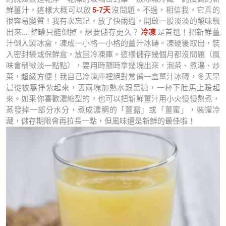
鮮薑汁，這樣大概可以放
5-7天
沒問題。不過，相信我，它真的
很容易變質！我有次忘記，放了快兩週，開啟一股淡淡的酸味飄
出來... 整罐只能倒掉。想要儲存更久？
冷凍
是首選！把新鮮薑
汁倒入製冰盒，凍成一小格一小格的薑汁冰磚。凍硬後取出，裝
入密封袋或保鮮盒，放回冷凍庫。這樣儲存幾個月都沒問題（風
味會稍微淡一點點），要用時隨時拿幾塊出來，泡茶、煮湯、炒
菜，超級方便！我自己冷凍庫裡絕對常備一盒薑汁冰磚，冬天早
晨從被窩掙紮起來，丟兩塊加熱水跟黑糖，一杯下肚馬上暖起
來。如果你喜歡濃縮型的，也可以把新鮮薑汁用小火慢慢熬煮，
蒸發掉一部分水分，煮成濃稠的「薑露」或「薑蜜」，裝罐冷
藏，儲存期限會再拉長一點，但風味還是新鮮的最佳啦！