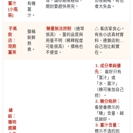
增，儲存期限極短，
但長期喝，荷包
薑汁
有機
開封要趕快用完。
會大失血。
(小瓶
薑
裝)
汁。
手搖
糖量無法控制
（通常
△ 看店家良心。
聲稱
飲
很高）、薑的品質與
有些小店真材實
新鮮
店：
用量不明（稀釋程度
料，連鎖店則...
熬
現熬
可能很高），價格也
自己泡比較實
煮。
薑茶
不便宜。
在。
1. 成分單純優
先：
最好只有
「薑汁」或
「水、薑汁」
（糖可後加自己
控）。
2. 糖分陷阱：
看營養標示的
總
「糖」含量，越
結：
低越好。
聰明
3. 薑汁含量：
選購
標示不清的別