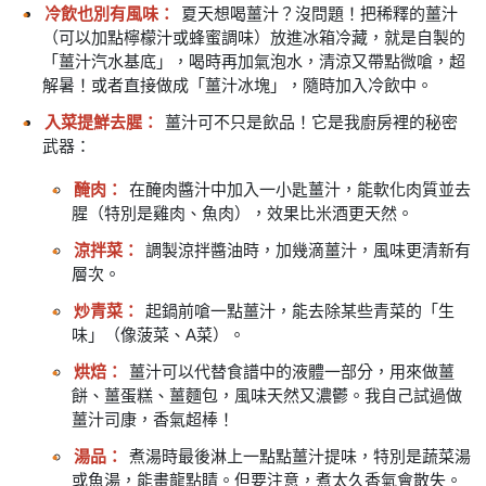
冷飲也別有風味：
夏天想喝薑汁？沒問題！把稀釋的薑汁
（可以加點檸檬汁或蜂蜜調味）放進冰箱冷藏，就是自製的
「薑汁汽水基底」，喝時再加氣泡水，清涼又帶點微嗆，超
解暑！或者直接做成「薑汁冰塊」，隨時加入冷飲中。
入菜提鮮去腥：
薑汁可不只是飲品！它是我廚房裡的秘密
武器：
醃肉：
在醃肉醬汁中加入一小匙薑汁，能軟化肉質並去
腥（特別是雞肉、魚肉），效果比米酒更天然。
涼拌菜：
調製涼拌醬油時，加幾滴薑汁，風味更清新有
層次。
炒青菜：
起鍋前嗆一點薑汁，能去除某些青菜的「生
味」（像菠菜、A菜）。
烘焙：
薑汁可以代替食譜中的液體一部分，用來做薑
餅、薑蛋糕、薑麵包，風味天然又濃鬱。我自己試過做
薑汁司康，香氣超棒！
湯品：
煮湯時最後淋上一點點薑汁提味，特別是蔬菜湯
或魚湯，能畫龍點睛。但要注意，煮太久香氣會散失。