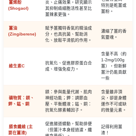
薑烯酚
炎、止痛效果，研究顯示
特別是乾薑或
(Shogaol)
其抑制癌細胞活性甚至比
薑粉。
薑辣素更強。
薑油
賦予薑獨特香氣的精油成
濃縮了薑的香
(Zingiberene)
分，也具抗菌、幫助消
氣靈魂。
化、放鬆平滑肌的作用。
含量不高（約
1-2mg/100g
抗氧化、促進膠原蛋白合
維生素C
薑），但新鮮
成、增強免疫力。
薑汁仍能貢獻
一些
鎂：參與能量代謝、肌肉
含量雖非頂
礦物質：鎂、
神經功能；鉀：調節血
尖，卻是身體
鉀、錳、銅
壓、平衡體液；錳、銅：
運作不可或缺
抗氧化酵素輔因子。
的微量元素。
促進腸道蠕動，幫助排便
膳食纖維 (主
記得利用薑
（但薑汁本身經過濾，纖
要在薑渣)
渣！
維含量低）。