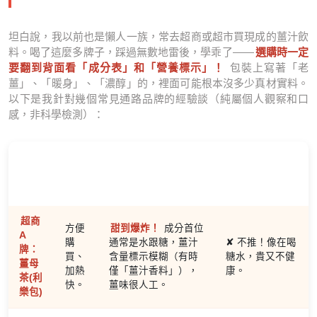
坦白說，我以前也是懶人一族，常去超商或超市買現成的薑汁飲
料。喝了這麼多牌子，踩過無數地雷後，學乖了——
選購時一定
要翻到背面看「成分表」和「營養標示」！
包裝上寫著「老
薑」、「暖身」、「濃醇」的，裡面可能根本沒多少真材實料。
以下是我針對幾個常見通路品牌的經驗談（純屬個人觀察和口
感，非科學檢測）：
品牌/
產品
優點
缺點/陷阱
個人評價
型別
超商
方便
甜到爆炸！
成分首位
A
購
通常是水跟糖，薑汁
✘ 不推！像在喝
牌：
買、
含量標示模糊（有時
糖水，貴又不健
薑母
加熱
僅「薑汁香料」），
康。
茶(利
快。
薑味很人工。
樂包)