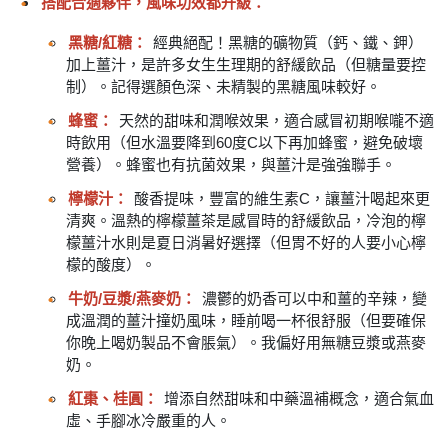
搭配合適夥伴，風味功效都升級：
黑糖/紅糖：
經典絕配！黑糖的礦物質（鈣、鐵、鉀）
加上薑汁，是許多女生生理期的舒緩飲品（但糖量要控
制）。記得選顏色深、未精製的黑糖風味較好。
蜂蜜：
天然的甜味和潤喉效果，適合感冒初期喉嚨不適
時飲用（但水溫要降到60度C以下再加蜂蜜，避免破壞
營養）。蜂蜜也有抗菌效果，與薑汁是強強聯手。
檸檬汁：
酸香提味，豐富的維生素C，讓薑汁喝起來更
清爽。溫熱的檸檬薑茶是感冒時的舒緩飲品，冷泡的檸
檬薑汁水則是夏日消暑好選擇（但胃不好的人要小心檸
檬的酸度）。
牛奶/豆漿/燕麥奶：
濃鬱的奶香可以中和薑的辛辣，變
成溫潤的薑汁撞奶風味，睡前喝一杯很舒服（但要確保
你晚上喝奶製品不會脹氣）。我偏好用無糖豆漿或燕麥
奶。
紅棗、桂圓：
增添自然甜味和中藥溫補概念，適合氣血
虛、手腳冰冷嚴重的人。