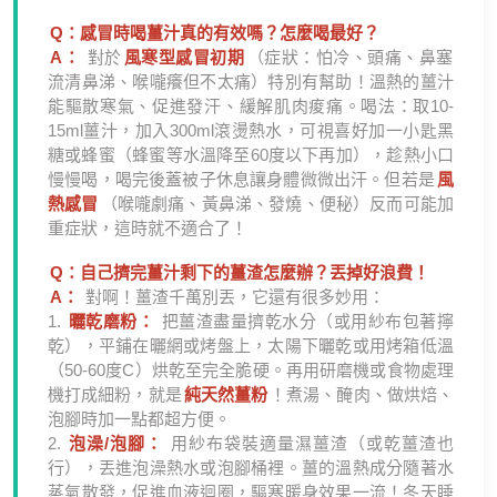
Q：感冒時喝薑汁真的有效嗎？怎麼喝最好？
A：
對於
風寒型感冒初期
（症狀：怕冷、頭痛、鼻塞
流清鼻涕、喉嚨癢但不太痛）特別有幫助！溫熱的薑汁
能驅散寒氣、促進發汗、緩解肌肉痠痛。喝法：取10-
15ml薑汁，加入300ml滾燙熱水，可視喜好加一小匙黑
糖或蜂蜜（蜂蜜等水溫降至60度以下再加），趁熱小口
慢慢喝，喝完後蓋被子休息讓身體微微出汗。但若是
風
熱感冒
（喉嚨劇痛、黃鼻涕、發燒、便秘）反而可能加
重症狀，這時就不適合了！
Q：自己擠完薑汁剩下的薑渣怎麼辦？丟掉好浪費！
A：
對啊！薑渣千萬別丟，它還有很多妙用：
1.
曬乾磨粉：
把薑渣盡量擠乾水分（或用紗布包著擰
乾），平鋪在曬網或烤盤上，太陽下曬乾或用烤箱低溫
（50-60度C）烘乾至完全脆硬。再用研磨機或食物處理
機打成細粉，就是
純天然薑粉
！煮湯、醃肉、做烘焙、
泡腳時加一點都超方便。
2.
泡澡/泡腳：
用紗布袋裝適量濕薑渣（或乾薑渣也
行），丟進泡澡熱水或泡腳桶裡。薑的溫熱成分隨著水
蒸氣散發，促進血液迴圈，驅寒暖身效果一流！冬天睡