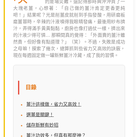
的是場災難。還記得那時興沖沖買了一
大塊老薑，心想著：「自己做的薑汁肯定更香更純
吧！」結果呢？光是削薑皮就削到手指發酸，用研磨板
磨薑蓉時，辛辣的汁液噴得我眼睛發痛，最後用紗布擠
汁，弄得滿手黃黃黏黏，廚房也像打過仗一樣，擠出來
的汁液少得可憐… 那瞬間真的覺得：「外面賣的薑汁雖
然貴，但好像有點道理？」（笑）。不過，失敗是成功
之母嘛！摸索了幾次，總算抓到些省力又高效的訣竅，
現在每週固定做一罐新鮮薑汁冷藏，成了我的習慣。
目錄
薑汁這樣做，省力又高效！
選薑是關鍵！
儲存新鮮有妙招
薑汁功效多，但真有那麼神？