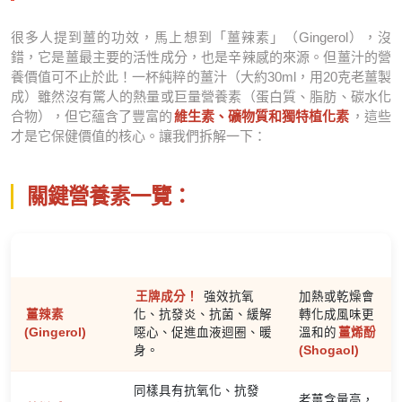
很多人提到薑的功效，馬上想到「薑辣素」（Gingerol），沒
錯，它是薑最主要的活性成分，也是辛辣感的來源。但薑汁的營
養價值可不止於此！一杯純粹的薑汁（大約30ml，用20克老薑製
成）雖然沒有驚人的熱量或巨量營養素（蛋白質、脂肪、碳水化
合物），但它蘊含了豐富的
維生素、礦物質和獨特植化素
，這些
才是它保健價值的核心。讓我們拆解一下：
關鍵營養素一覽：
營養成分
主要功效
備註
王牌成分！
強效抗氧
加熱或乾燥會
薑辣素
化、抗發炎、抗菌、緩解
轉化成風味更
(Gingerol)
噁心、促進血液迴圈、暖
溫和的
薑烯酚
身。
(Shogaol)
同樣具有抗氧化、抗發
老薑含量高，