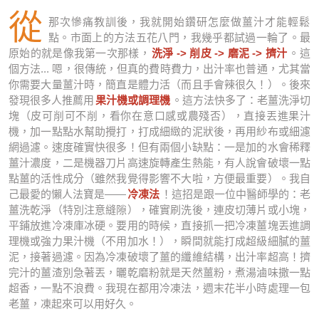
從
那次慘痛教訓後，我就開始鑽研怎麼做薑汁才能輕鬆
點。市面上的方法五花八門，我幾乎都試過一輪了。最
原始的就是像我第一次那樣，
洗淨 -> 削皮 -> 磨泥 -> 擠汁
。這
個方法... 嗯，很傳統，但真的費時費力，出汁率也普通，尤其當
你需要大量薑汁時，簡直是體力活（而且手會辣很久！）。後來
發現很多人推薦用
果汁機或調理機
。這方法快多了：老薑洗淨切
塊（皮可削可不削，看你在意口感或農殘否），直接丟進果汁
機，加一點點水幫助攪打，打成細緻的泥狀後，再用紗布或細濾
網過濾。速度確實快很多！但有兩個小缺點：一是加的水會稀釋
薑汁濃度，二是機器刀片高速旋轉產生熱能，有人說會破壞一點
點薑的活性成分（雖然我覺得影響不大啦，方便最重要）。我自
己最愛的懶人法寶是——
冷凍法
！這招是跟一位中醫師學的：老
薑洗乾淨（特別注意縫隙），確實刷洗後，連皮切薄片或小塊，
平鋪放進冷凍庫冰硬。要用的時候，直接抓一把冷凍薑塊丟進調
理機或強力果汁機（不用加水！），瞬間就能打成超級細膩的薑
泥，接著過濾。因為冷凍破壞了薑的纖維結構，出汁率超高！擠
完汁的薑渣別急著丟，曬乾磨粉就是天然薑粉，煮湯滷味撒一點
超香，一點不浪費。我現在都用冷凍法，週末花半小時處理一包
老薑，凍起來可以用好久。