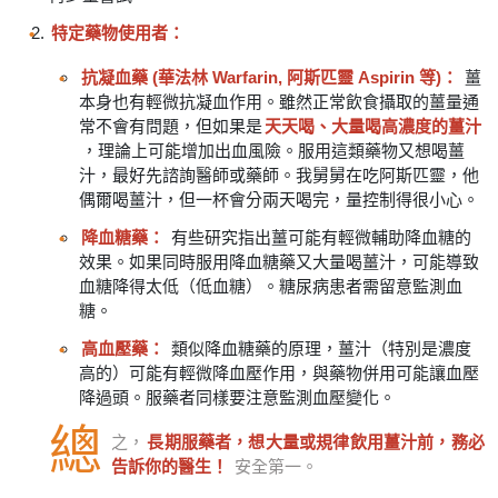
特定藥物使用者：
抗凝血藥 (華法林 Warfarin, 阿斯匹靈 Aspirin 等)：
薑
本身也有輕微抗凝血作用。雖然正常飲食攝取的薑量通
常不會有問題，但如果是
天天喝、大量喝高濃度的薑汁
，理論上可能增加出血風險。服用這類藥物又想喝薑
汁，最好先諮詢醫師或藥師。我舅舅在吃阿斯匹靈，他
偶爾喝薑汁，但一杯會分兩天喝完，量控制得很小心。
降血糖藥：
有些研究指出薑可能有輕微輔助降血糖的
效果。如果同時服用降血糖藥又大量喝薑汁，可能導致
血糖降得太低（低血糖）。糖尿病患者需留意監測血
糖。
高血壓藥：
類似降血糖藥的原理，薑汁（特別是濃度
高的）可能有輕微降血壓作用，與藥物併用可能讓血壓
降過頭。服藥者同樣要注意監測血壓變化。
總
之，
長期服藥者，想大量或規律飲用薑汁前，務必
告訴你的醫生！
安全第一。