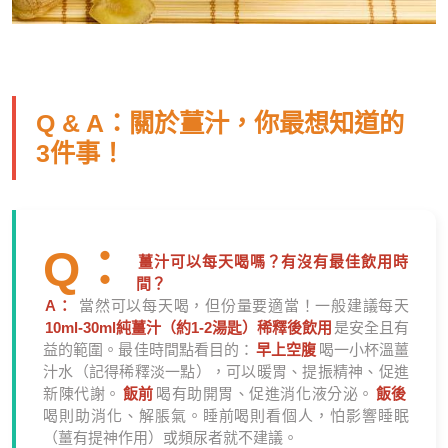
Q & A：關於薑汁，你最想知道的
3件事！
Q：
薑汁可以每天喝嗎？有沒有最佳飲用時
間？
A：
當然可以每天喝，但份量要適當！一般建議每天
10ml-30ml純薑汁（約1-2湯匙）稀釋後飲用
是安全且有
益的範圍。最佳時間點看目的：
早上空腹
喝一小杯溫薑
汁水（記得稀釋淡一點），可以暖胃、提振精神、促進
新陳代謝。
飯前
喝有助開胃、促進消化液分泌。
飯後
喝則助消化、解脹氣。睡前喝則看個人，怕影響睡眠
（薑有提神作用）或頻尿者就不建議。