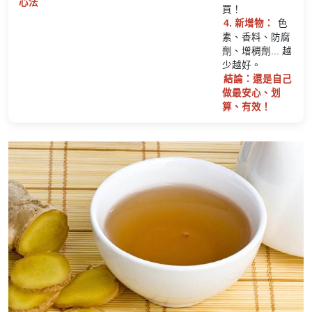
心法
買！
4. 新增物：
色
素、香料、防腐
劑、增稠劑... 越
少越好。
結論：還是自己
做最安心、划
算、有效！