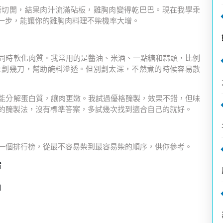
著切開，結果肉汁流滿砧板，雞胸肉變得乾巴巴。現在我學乖
單一步，能讓你的雞胸肉料理不柴機率大增。
同時軟化肉質。我常用的是醬油、米酒、一點糖和蒜頭，比例
上劃幾刀，幫助醃料滲透。但別劃太深，不然煮的時候容易散
能分解蛋白質，讓肉更嫩。我試過優格醃製，效果不錯，但味
的醃製法，沒有標準答案，多試幾次找到適合自己的就好。
？
一個排行榜，從最不容易柴到最容易柴的順序，供你參考。
備
肉