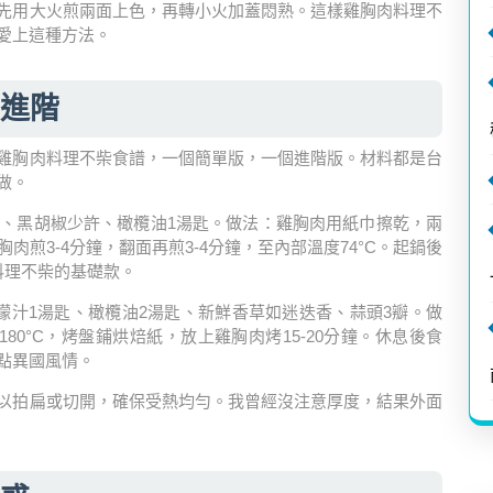
先用大火煎兩面上色，再轉小火加蓋悶熟。這樣雞胸肉料理不
愛上這種方法。
進階
雞胸肉料理不柴食譜，一個簡單版，一個進階版。材料都是台
做。
匙、黑胡椒少許、橄欖油1湯匙。做法：雞胸肉用紙巾擦乾，兩
肉煎3-4分鐘，翻面再煎3-4分鐘，至內部溫度74°C。起鍋後
料理不柴的基礎款。
檬汁1湯匙、橄欖油2湯匙、新鮮香草如迷迭香、蒜頭3瓣。做
0°C，烤盤鋪烘焙紙，放上雞胸肉烤15-20分鐘。休息後食
點異國風情。
以拍扁或切開，確保受熱均勻。我曾經沒注意厚度，結果外面