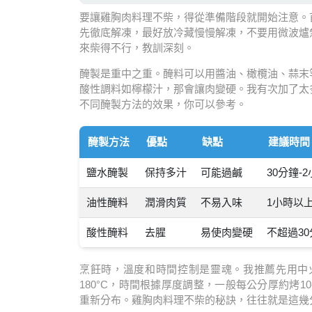
要讓雞胸肉料理不柴，得從準備階段就開始注意。
先徹底解凍，最好放冷藏慢慢解凍，不要用微波爐
來柴得不行，教訓深刻。
醃製是重中之重。醃料可以用醬油、橄欖油、蒜末
酸性調料如檸檬汁，那會讓肉變硬。我有次加了太多醋
不同醃製方法的效果，你可以參考。
醃製方法
優點
缺點
建議時間
鹽水醃製
保持多汁
可能過鹹
30分鐘-
油性醃料
潤滑肉質
不易入味
1小時以
酸性醃料
去腥
易使肉變硬
不超過30
烹飪時，溫度和時間控制是靈魂。我推薦先用中
180°C，時間根據厚度調整，一般每公分厚約烤1
重新分布。雞胸肉料理不柴的秘訣，往往就是這幾