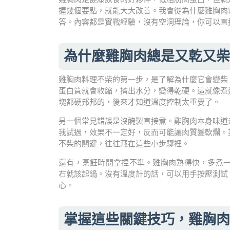
握幾個要點，就能大大改善。我會從為什麼雞胸肉
答。內容都是實戰經驗，沒有空洞理論，你可以直
為什麼雞胸肉總是又乾又柴
雞胸肉料理不柴的第一步，是了解為什麼它會變柴
蛋白質就會收縮，擠出水分，變得乾硬。這就像煮
塊都硬邦邦的，後來才知道溫度控制太重要了。
另一個常見錯誤是沒醃製直接煮。雞胸肉本身味道
我試過，效果不一定好，反而可能讓肉質變軟爛。
不柴的關鍵，往往藏在這些小步驟裡。
還有，烹飪時間拿捏不準。雞胸肉熟得快，多煮一
右就該起鍋。沒有溫度計的話，可以用手按壓測試
心。
掌握這些關鍵技巧，雞胸肉