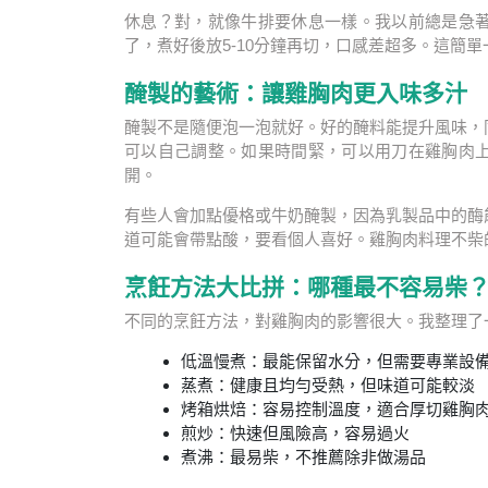
休息？對，就像牛排要休息一樣。我以前總是急
了，煮好後放5-10分鐘再切，口感差超多。這簡
醃製的藝術：讓雞胸肉更入味多汁
醃製不是隨便泡一泡就好。好的醃料能提升風味，
可以自己調整。如果時間緊，可以用刀在雞胸肉
開。
有些人會加點優格或牛奶醃製，因為乳製品中的酶
道可能會帶點酸，要看個人喜好。雞胸肉料理不柴
烹飪方法大比拼：哪種最不容易柴
不同的烹飪方法，對雞胸肉的影響很大。我整理了
低溫慢煮：最能保留水分，但需要專業設
蒸煮：健康且均勻受熱，但味道可能較淡
烤箱烘焙：容易控制溫度，適合厚切雞胸
煎炒：快速但風險高，容易過火
煮沸：最易柴，不推薦除非做湯品