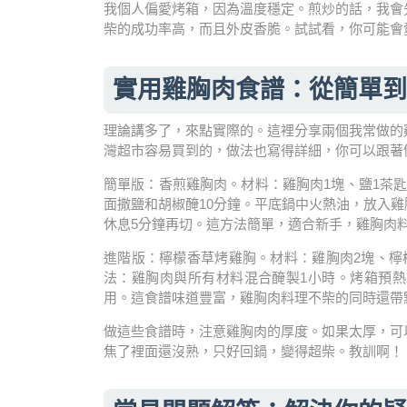
我個人偏愛烤箱，因為溫度穩定。煎炒的話，我會
柴的成功率高，而且外皮香脆。試試看，你可能會
實用雞胸肉食譜：從簡單到
理論講多了，來點實際的。這裡分享兩個我常做的
灣超市容易買到的，做法也寫得詳細，你可以跟著
簡單版：香煎雞胸肉。材料：雞胸肉1塊、鹽1茶
面撒鹽和胡椒醃10分鐘。平底鍋中火熱油，放入雞胸
休息5分鐘再切。這方法簡單，適合新手，雞胸肉
進階版：檸檬香草烤雞胸。材料：雞胸肉2塊、檸
法：雞胸肉與所有材料混合醃製1小時。烤箱預熱18
用。這食譜味道豐富，雞胸肉料理不柴的同時還帶
做這些食譜時，注意雞胸肉的厚度。如果太厚，可
焦了裡面還沒熟，只好回鍋，變得超柴。教訓啊！