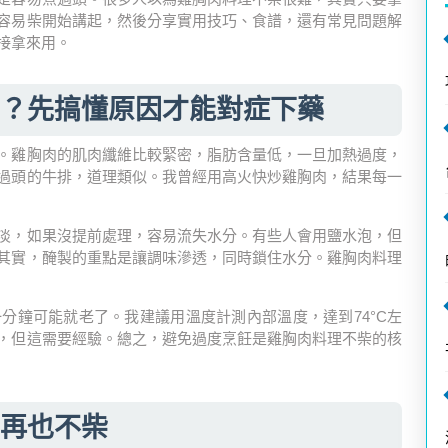
容易柴開始講起，然後分享實用技巧、食譜，還有常見問題解
接拿來用。
？先搞懂原因才能對症下藥
。雞胸肉的肌肉纖維比較緊密，脂肪含量低，一旦加熱過度，
過頭的牛排，道理類似。我曾經用高火快炒雞胸肉，結果每一
淡，如果沒提前處理，容易流失水分。有些人會用鹽水泡，但
其實，醃製的重點是讓調味滲透，同時鎖住水分。雞胸肉料理
分鐘可能就老了。我建議用溫度計測內部溫度，達到74°C左
，但這需要經驗。總之，避免過度烹飪是雞胸肉料理不柴的核
再也不柴