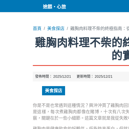
途餵・心旅
首頁
美食探店
雞胸肉料理不柴的終極指南：
雞胸肉料理不柴的
的
發佈時間：
2025/12/21
更新時間：
2025/12/21
美食探店
你是不是也常遇到這種情況？興沖沖買了雞胸肉回
是這樣，每次煮雞胸肉都像在賭博，十次有八次
竅，關鍵在於一些小細節。這篇文章就是我從失敗
雞胸肉是健康飲食的好夥伴，低脂肪高蛋白，但就