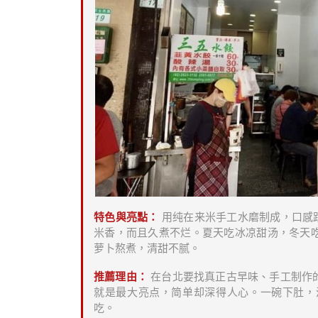
特色與亮點：
用纯在来米手工水磨制成，口感
米香，而且久煮不烂。夏天吃冰凉甜汤，冬天
萝卜熬煮，清甜不腻。
推薦理由：
在台北要找真正古早味、手工制作
就是最大亮点，简单却深得人心。一碗下肚，
吃。