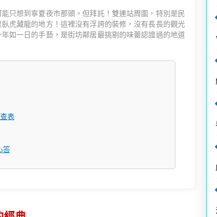
可能只想到寧夏夜市那頭。但拜託！雙連站周圍，特別是民
是臥虎藏龍的地方！這裡沒有浮誇的裝修，沒有長長的觀光
十年如一日的手藝，是街坊鄰居最挑剔的味蕾認證過的地道
查表
心答
的經典