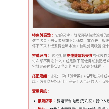
特色與亮點：
它的灵魂，就是那锅持续滚着的
透亮透亮，酱香浓郁却不会死咸。重点是，那股
停不下来！饭煮得也够水准，粒粒分明吸饱卤汁
推薦理由：
这绝对是
雙連捷運站美食
的代表作之
每次想不到吃什么，或是刚下班饿得前胸贴后
它就是那种朴实无华却能直击人心的好味道。
搭配建議：
必搭一碗「燙青菜」(推荐地瓜叶或
感，卤豆腐吸饱汤汁，完美！天气热的话，点杯
實用資訊：
推薦店家：
雙連街魯肉飯 (有几家，我个人