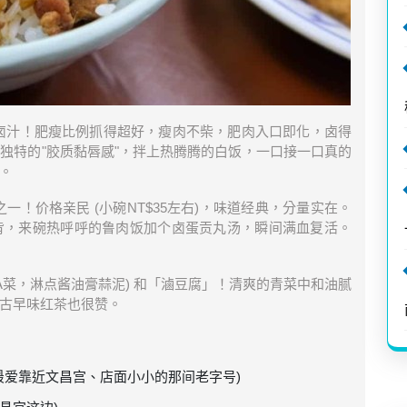
卤汁！肥瘦比例抓得超好，瘦肉不柴，肥肉入口即化，卤得
独特的"胶质黏唇感"，拌上热腾腾的白饭，一口接一口真的
。
一！价格亲民 (小碗NT$35左右)，味道经典，分量实在。
背，来碗热呼呼的鲁肉饭加个卤蛋贡丸汤，瞬间满血复活。
A菜，淋点酱油膏蒜泥) 和「滷豆腐」！清爽的青菜中和油腻
古早味红茶也很赞。
最爱靠近文昌宫、店面小小的那间老字号)