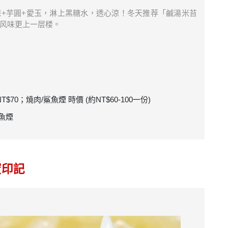
+芋圓+愛玉，淋上黑糖水，透心涼！冬天推荐「鹹湯米苔
风味更上一层楼。
$70；燒肉/鯊魚煙 時價 (約NT$60-100一份)
魚煙
蜜印記