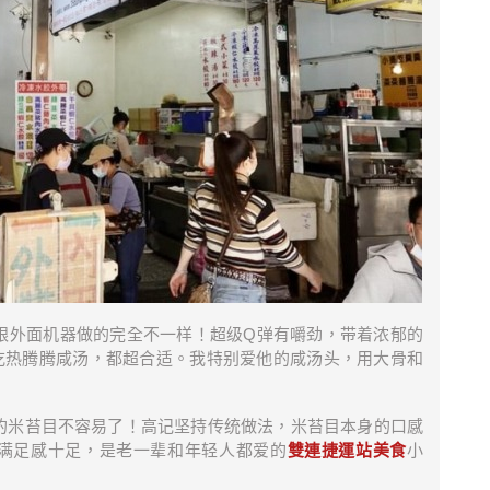
跟外面机器做的完全不一样！超级Q弹有嚼劲，带着浓郁的
吃热腾腾咸汤，都超合适。我特别爱他的咸汤头，用大骨和
的米苔目不容易了！高记坚持传统做法，米苔目本身的口感
满足感十足，是老一辈和年轻人都爱的
雙連捷運站美食
小