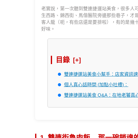
老實說，第一次聽到雙連捷運站美食，很多人
生西路、錦西街、馬偕醫院旁邊那些巷子，才
客人龍（呃，有些店還是要排啦），有的是幾
好味。
目錄
[+]
雙連捷運站美食小幫手：店家資訊速
個人真心話時間 (加點小吐槽)：
雙連捷運站美食 Q&A：在地老饕真
1. 雙連街魯肉飯 – 那一碗銷魂