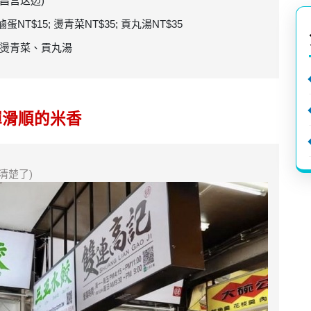
昌宫这边)
滷蛋NT$15; 燙青菜NT$35; 貢丸湯NT$35
、燙青菜、貢丸湯
Q彈滑順的米香
清楚了)