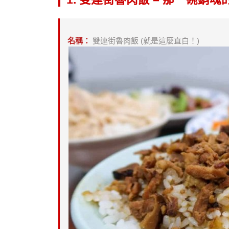
名稱：
雙連街魯肉飯 (就是這麼直白！)