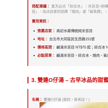
搭配建議：
夏天必点「綜合冰」：米苔目+粉粿
目」，加点店家的招牌「燒肉」或「鯊魚煙」，
實用資訊：
推薦店家：
高記水磨傳統純米苔目
地址：
台北市大同區民生西路151號
價格區間：
鹹湯米苔目 NT$70 起；綜合冰 NT
必點菜單：
鹹湯米苔目、綜合冰、燒肉、鯊
3. 雙連O仔湯 – 古早冰品的甜
名稱：
雙連O仔湯 (是的，是老店！)