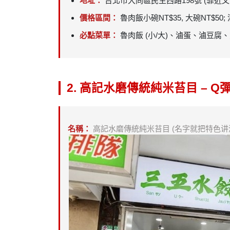
地址：
台北市大同區民生西路198號 (靠近文
價格區間：
魯肉飯小碗NT$35, 大碗NT$50; 
必點菜單：
魯肉飯 (小/大)、滷蛋、滷豆腐
2. 高記水磨傳統純米苔目 – 
名稱：
高記水磨傳統純米苔目 (名字就把特色讲