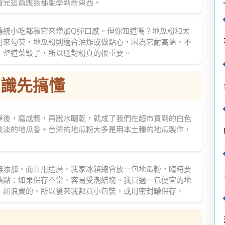
看完這篇應該都能學到新東西。
傳統小吃都靠它來增加Q彈口感。但你知道嗎？地瓜粉和太
用來勾芡，地瓜粉則適合油炸或做點心，因為它耐高溫，不
，整道菜毀了，所以選對粉真的很重要。
知識先搞懂
淨後，磨成漿，再脫水曬乾，就成了我們在超市買到的白色
淡淡的地瓜香。台灣的地瓜粉大多是用本土種的地瓜製作，
無添加，而且用途廣。我家冰箱總會放一包地瓜粉，臨時要
缺點：如果保存不當，容易受潮結塊。我買過一包便宜的地
，超浪費的。所以後來我都買小包裝，或用密封罐保存。