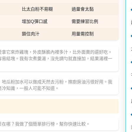
比太白粉不易糊
過量會太黏
增加Q彈口感
需要練習比例
鎖住肉汁
用量需控制
愛拿它來炸雞塊，外皮酥脆內裡多汁，比外面賣的還好吃。
容易結塊。我有次煮羹湯，沒先調勻就直接加，結果湯裡一
，地瓜粉加水可以做成天然去污粉，擦廚房油污很好用。我
是冷知識，一般人可能不知道。
差在哪？我做了個簡單排行榜，幫你快速比較。