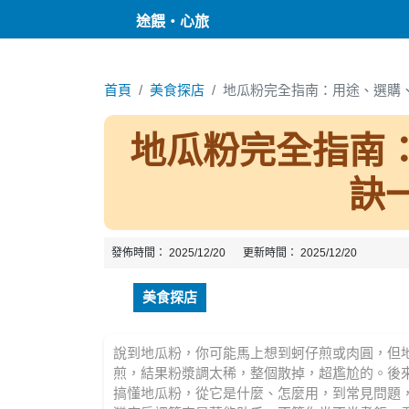
途餵・心旅
首頁
美食探店
地瓜粉完全指南：用途、選購
地瓜粉完全指南
訣
發佈時間：
2025/12/20
更新時間：
2025/12/20
美食探店
說到地瓜粉，你可能馬上想到蚵仔煎或肉圓，但
煎，結果粉漿調太稀，整個散掉，超尷尬的。後
搞懂地瓜粉，從它是什麼、怎麼用，到常見問題