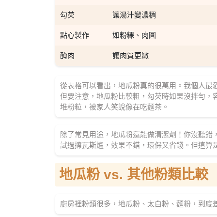
勾芡
讓湯汁變濃稠
點心製作
如粉粿、肉圓
醃肉
讓肉質更嫩
從表格可以看出，地瓜粉真的很萬用。我個人最
但要注意，地瓜粉比較粗，勾芡時如果沒拌勻，
堆粉粒，被家人笑說像在吃麵茶。
除了常見用途，地瓜粉還能做清潔劑！你沒聽錯
試過擦瓦斯爐，效果不錯，環保又省錢。但這算
地瓜粉 vs. 其他粉類比較
廚房裡粉類很多，地瓜粉、太白粉、麵粉，到底