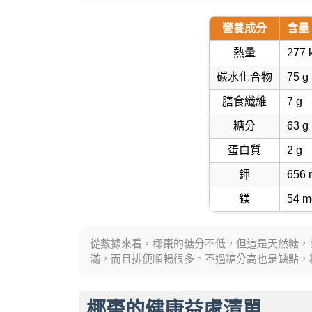
營養成分
含量
熱量
277 
碳水化合物
75 g
膳食纖維
7 g
糖分
63 g
蛋白質
2 g
鉀
656 
鎂
54 m
從數據來看，椰棗的糖分不低，但這是天然糖，
滿，而且排便順暢很多。不過糖分高也是缺點，
椰棗的健康益處清單