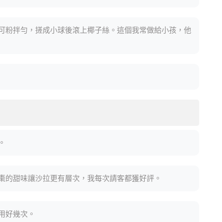
可粉拌勻，搓成小球後滾上椰子絲。這個我常做給小孩，他
。
棗的甜味讓沙拉更有層次，我每次請客都獲好評。
用好幾次。