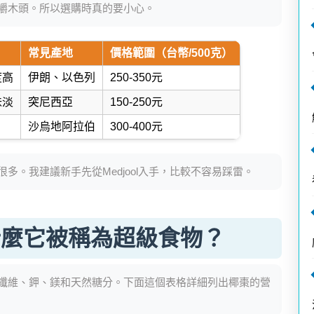
嚼木頭。所以選購時真的要小心。
常見產地
價格範圍（台幣/500克）
度高
伊朗、以色列
250-350元
味淡
突尼西亞
150-250元
沙烏地阿拉伯
300-400元
多。我建議新手先從Medjool入手，比較不容易踩雷。
什麼它被稱為超級食物？
纖維、鉀、鎂和天然糖分。下面這個表格詳細列出椰棗的營