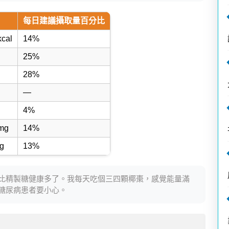
每日建議攝取量百分比
kcal
14%
25%
28%
—
4%
mg
14%
g
13%
比精製糖健康多了。我每天吃個三四顆椰棗，感覺能量滿
糖尿病患者要小心。