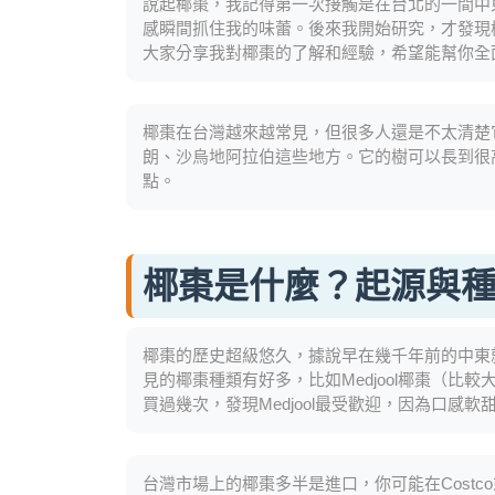
說起椰棗，我記得第一次接觸是在台北的一間中
感瞬間抓住我的味蕾。後來我開始研究，才發現
大家分享我對椰棗的了解和經驗，希望能幫你全
椰棗在台灣越來越常見，但很多人還是不太清楚
朗、沙烏地阿拉伯這些地方。它的樹可以長到很
點。
椰棗是什麼？起源與
椰棗的歷史超級悠久，據說早在幾千年前的中東
見的椰棗種類有好多，比如Medjool椰棗（比較大
買過幾次，發現Medjool最受歡迎，因為口感
台灣市場上的椰棗多半是進口，你可能在Cost