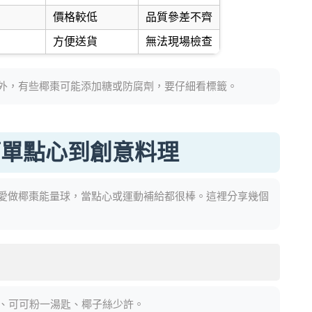
價格較低
品質參差不齊
方便送貨
無法現場檢查
外，有些椰棗可能添加糖或防腐劑，要仔細看標籤。
簡單點心到創意料理
愛做椰棗能量球，當點心或運動補給都很棒。這裡分享幾個
）、可可粉一湯匙、椰子絲少許。