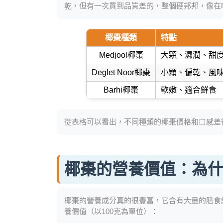
乾，但有一次買到品質差的，整個硬邦邦，像在
椰棗種類
特點
Medjool椰棗
大顆、濕潤、甜
Deglet Noor椰棗
小顆、偏乾、風
Barhi椰棗
軟嫩、適合鮮食
從表格可以看出，不同種類的椰棗價格和口感差很
椰棗的營養價值：為
椰棗的營養成分真的很豐富，它含有大量的膳食
養價值（以100克為單位）：