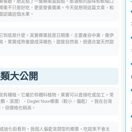
東餐廳，朋友點了一盤椰棗當甜點，那濃郁的甜味和軟糯口
椰棗不只是好吃，更是營養寶庫。今天就想用這篇文章，和
面認識這個水果。
它到底是什麼。其實椰棗就是日期棗，主要產自中東，像伊
高，果實成熟後變成深褐色，甜度自然高，很適合當天然甜
種類大公開
就有種植。它屬於棕櫚科植物，果實可以直接吃或加工。常
顆、濕潤）、Deglet Noor椰棗（較小、偏乾）。我在台灣
軟甜，但價格也稍高。
co或迪化街看到。我個人偏愛濕潤型的椰棗，吃起來不會太