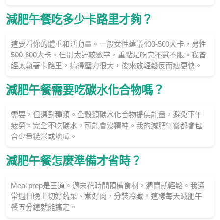
減肥午餐吃多少卡路里才夠？
這要看你的體重和活動量。一般女性建議400-500大卡，男性
500-600大卡。但別太計較數字，重點是吃完不餓不脹。我曾
經太執著卡路里，搞得壓力很大，後來放輕鬆反而瘦更快。
減肥午餐需要吃碳水化合物嗎？
需要，但選對種類。全穀類碳水化合物提供能量，避免下午
疲勞。完全不吃碳水，可能會沒精神。我的減肥午餐都會包
含少量糙米或地瓜。
減肥午餐怎麼準備才省時？
Meal prep是王道。週末花時間預備食材，週間就輕鬆。我通
常週日晚上切好蔬菜、煮好肉，分裝冷藏。這樣每天減肥午
餐五分鐘就能搞定。