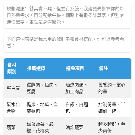
規劃減肥午餐其實不難，但要有系統。我建議先計算你的每
日熱量需求，再分配給午餐。網路上有很多計算器，但別太
迷信數字，重點是身體感覺。
下面這個表格是我常用的減肥午餐食材搭配，你可以參考看
看：
食材
推薦選擇
避免項目
備註
類別
雞胸肉、魚肉、
油炸肉類、
每餐約一掌心
蛋白質
豆腐
加工肉品
的量
碳水化
糙米、地瓜、全
白飯、白麵
控制份量，半
合物
麥麵包
包
碗到一碗
綠葉蔬菜、彩
越多越好，至
蔬菜
油炸蔬菜
椒、花椰菜
少兩份