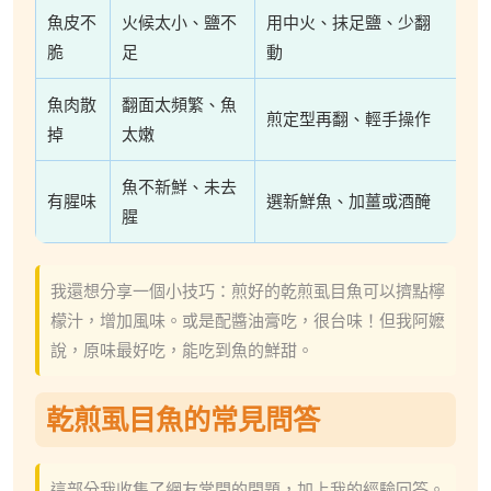
魚皮不
火候太小、鹽不
用中火、抹足鹽、少翻
脆
足
動
魚肉散
翻面太頻繁、魚
煎定型再翻、輕手操作
掉
太嫩
魚不新鮮、未去
有腥味
選新鮮魚、加薑或酒醃
腥
我還想分享一個小技巧：煎好的乾煎虱目魚可以擠點檸
檬汁，增加風味。或是配醬油膏吃，很台味！但我阿嬷
說，原味最好吃，能吃到魚的鮮甜。
乾煎虱目魚的常見問答
這部分我收集了網友常問的問題，加上我的經驗回答。