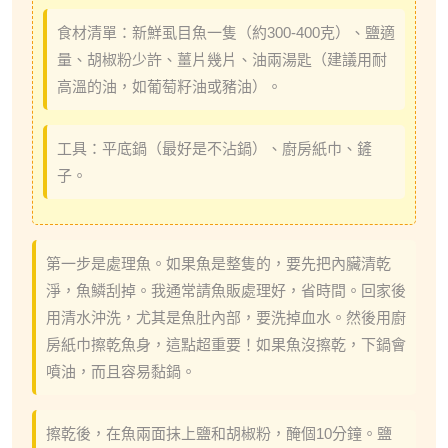
食材清單：新鮮虱目魚一隻（約300-400克）、鹽適
量、胡椒粉少許、薑片幾片、油兩湯匙（建議用耐
高溫的油，如葡萄籽油或豬油）。
工具：平底鍋（最好是不沾鍋）、廚房紙巾、鏟
子。
第一步是處理魚。如果魚是整隻的，要先把內臟清乾
淨，魚鱗刮掉。我通常請魚販處理好，省時間。回家後
用清水沖洗，尤其是魚肚內部，要洗掉血水。然後用廚
房紙巾擦乾魚身，這點超重要！如果魚沒擦乾，下鍋會
噴油，而且容易黏鍋。
擦乾後，在魚兩面抹上鹽和胡椒粉，醃個10分鐘。鹽