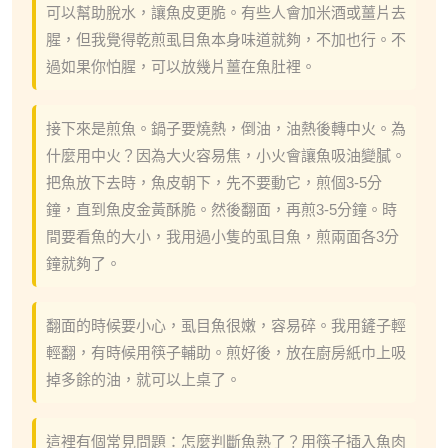
可以幫助脫水，讓魚皮更脆。有些人會加米酒或薑片去
腥，但我覺得乾煎虱目魚本身味道就夠，不加也行。不
過如果你怕腥，可以放幾片薑在魚肚裡。
接下來是煎魚。鍋子要燒熱，倒油，油熱後轉中火。為
什麼用中火？因為大火容易焦，小火會讓魚吸油變膩。
把魚放下去時，魚皮朝下，先不要動它，煎個3-5分
鐘，直到魚皮金黃酥脆。然後翻面，再煎3-5分鐘。時
間要看魚的大小，我用過小隻的虱目魚，煎兩面各3分
鐘就夠了。
翻面的時候要小心，虱目魚很嫩，容易碎。我用鏟子輕
輕翻，有時候用筷子輔助。煎好後，放在廚房紙巾上吸
掉多餘的油，就可以上桌了。
這裡有個常見問題：怎麼判斷魚熟了？用筷子插入魚肉