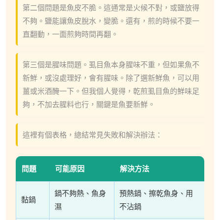
第二個問題是魚皮不脆。這通常是火候不對，或鹽放得
不夠。鹽能讓魚皮脫水，變脆。還有，煎的時候不要一
直翻動，一面煎夠時間再翻。
第三個是腥味問題。虱目魚本身腥味不重，但如果魚不
新鮮，或沒處理好，會有腥味。除了選新鮮魚，可以用
薑或米酒醃一下。但我個人覺得，乾煎虱目魚的鮮味足
夠，不加去腥料也行，關鍵是魚要新鮮。
這裡有個表格，總結常見失敗和解決辦法：
問題
可能原因
解決方法
鍋不夠熱、魚身
預熱鍋、擦乾魚身、用
黏鍋
濕
不沾鍋