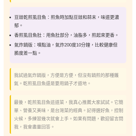
豆豉乾煎虱目魚：煎魚時加點豆豉和蒜末，味道更濃
郁。
香煎虱目魚肚：用魚肚部分，油脂多，煎起來更香。
氣炸鍋版：噴點油，氣炸200度10分鐘，比較健康但
脆度差一點。
我試過氣炸鍋版，方便是方便，但沒有鍋煎的那種鑊
氣。乾煎虱目魚還是要用鍋子才道地。
最後，乾煎虱目魚這道菜，我真心推薦大家試試。它簡
單、營養又美味，是台灣菜的經典。記得選好魚，控制
火候，多練習幾次就會上手。如果有問題，歡迎留言問
我，我會盡量回答。