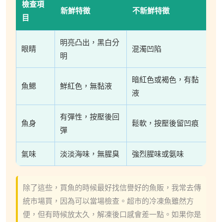
檢查項
新鮮特徵
不新鮮特徵
目
明亮凸出，黑白分
眼睛
混濁凹陷
明
暗紅色或褐色，有黏
魚鰓
鮮紅色，無黏液
液
有彈性，按壓後回
魚身
鬆軟，按壓後留凹痕
彈
氣味
淡淡海味，無腥臭
強烈腥味或氨味
除了這些，買魚的時候最好找信譽好的魚販，我常去傳
統市場買，因為可以當場檢查。超市的冷凍魚雖然方
便，但有時候放太久，解凍後口感會差一點。如果你是