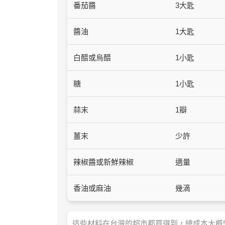
番茄醬
3大匙
醬油
1大匙
白醋或烏醋
1小匙
糖
1小匙
蒜末
1瓣
薑末
少許
辣椒醬或新鮮辣椒
適量
香油或麻油
幾滴
這些材料在台灣的超市都買得到，總成本大概