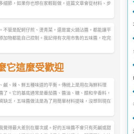
多細節，如果你也想在家輕鬆做，這篇文章會從材料、步
。不管是配蚵仔煎、燙青菜，還是當火鍋沾醬，都能讓平
添加物都能自己控制。我記得有次用市售的五味醬，吃完
麼它這麼受歡迎
、鹹、辣、鮮五種味道的平衡。傳統上是用在海鮮料理
醬了。它的基底通常是番茄醬、醬油、糖、醋和辛香料，
資缺乏，五味醬做法是為了用簡單材料提味，沒想到現在
我覺得最大差別在層次感。好的五味醬不會只有死鹹或甜