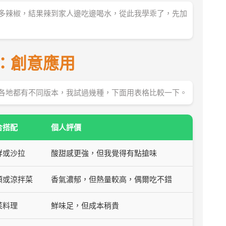
多辣椒，結果辣到家人邊吃邊喝水，從此我學乖了，先加
：創意應用
各地都有不同版本，我試過幾種，下面用表格比較一下。
合搭配
個人評價
鮮或沙拉
酸甜感更強，但我覺得有點搶味
類或涼拌菜
香氣濃郁，但熱量較高，偶爾吃不錯
菜料理
鮮味足，但成本稍貴