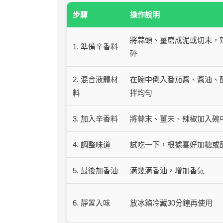
步驟
操作說明
將蒜頭、薑磨成泥或切末，
1. 準備辛香料
碎
2. 混合液體材
在碗中倒入番茄醬、醬油、
料
拌均勻
3. 加入辛香料
將蒜末、薑末、辣椒加入碗
4. 調整味道
試吃一下，根據喜好加糖或
5. 最後加香油
滴幾滴香油，增加香氣
6. 靜置入味
放冰箱冷藏30分鐘再使用