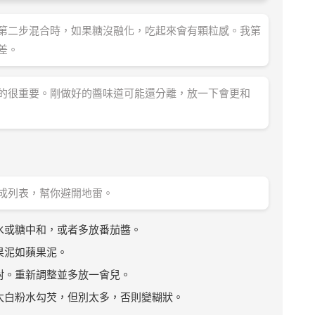
第二步混合時，如果糖沒融化，吃起來會有顆粒感。我第
差。
的很重要。剛做好的醬味道可能還分離，放一下會更和
成列表，幫你避開地雷。
水或糖中和，或者多放番茄醬。
果泥如蘋果泥。
對。重新調整並多放一會兒。
太白粉水勾芡，但別太多，否則變糊狀。