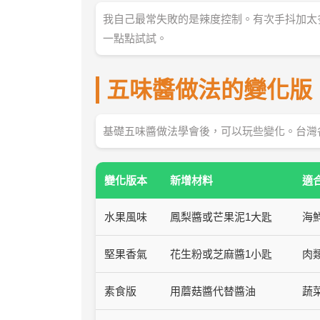
我自己最常失敗的是辣度控制。有次手抖加太
一點點試試。
五味醬做法的變化版
基礎五味醬做法學會後，可以玩些變化。台灣
變化版本
新增材料
適
水果風味
鳳梨醬或芒果泥1大匙
海
堅果香氣
花生粉或芝麻醬1小匙
肉
素食版
用蘑菇醬代替醬油
蔬