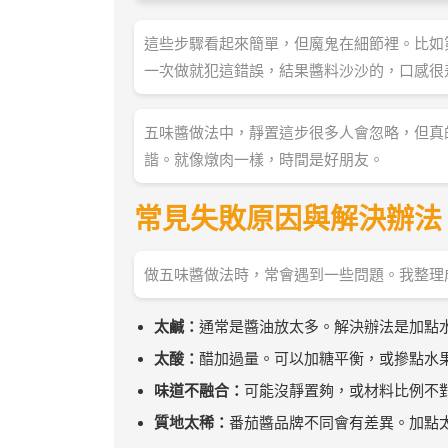
這些步驟看起來簡單，但魔鬼在細節裡。比如
一次做就犯這錯誤，結果醬料沙沙的，口感很
五味醬做法中，靜置這步很多人會忽略，但真
諧。就像燉肉一樣，時間是好朋友。
常見失敗原因與解決辦法
做五味醬做法時，常會遇到一些問題。我整理
太鹹：
通常是醬油放太多。解決辦法是加點
太酸：
醋加過量。可以加糖平衡，或摻點水
味道不融合：
可能沒靜置夠，或材料比例不
質地太稀：
番茄醬品牌不同會有差異。加點