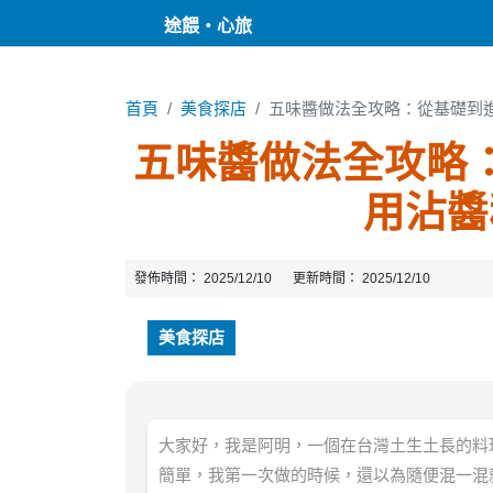
途餵・心旅
首頁
美食探店
五味醬做法全攻略：從基礎到
五味醬做法全攻略
用沾醬
發佈時間：
2025/12/10
更新時間：
2025/12/10
美食探店
大家好，我是阿明，一個在台灣土生土長的料
簡單，我第一次做的時候，還以為隨便混一混