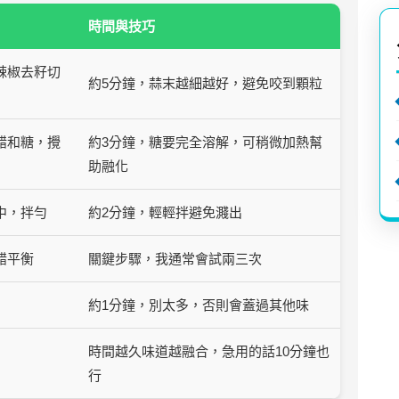
時間與技巧
辣椒去籽切
約5分鐘，蒜末越細越好，避免咬到顆粒
醋和糖，攪
約3分鐘，糖要完全溶解，可稍微加熱幫
助融化
中，拌勻
約2分鐘，輕輕拌避免濺出
醋平衡
關鍵步驟，我通常會試兩三次
約1分鐘，別太多，否則會蓋過其他味
時間越久味道越融合，急用的話10分鐘也
行