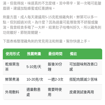
湯，但我得說，味道真的不怎麼樣。苦中帶辛，第一次喝可能皺
眉頭。建議加點蜂蜜或紅棗調味。
劑量方面，成人每天建議用5-15克乾燥雞角刺，鮮葉可以多一
點，但別超過30克。為什麼？因為過量可能導致胃不舒服或腹
瀉。我曾經貪多喝了一大杯，結果肚子咕嚕叫好久，所以雞角刺
功效雖好，節制是關鍵。
下面表格整理雞角刺的常見用法和劑量，幫你快速上手。
使用形式
推薦劑量
最佳時間
備註
乾燥葉泡
飯後30分
可加甜味劑改善口
5-10克/天
茶
鐘
感
鮮葉煮湯
10-20克/次
一週2-3次
搭配肉類減少苦味
適量敷患
需要時使
外用敷料
皮膚測試後再用
處
用