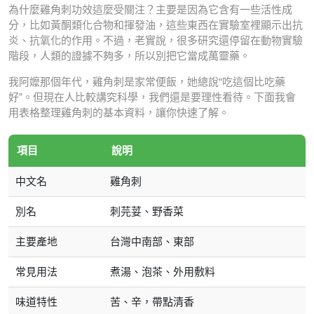
為什麼雞角刺功效這麼受關注？主要是因為它含有一些活性成
分，比如黃酮類化合物和揮發油，這些東西在實驗室裡顯示出抗
炎、抗氧化的作用。不過，老實說，很多研究還停留在動物實驗
階段，人類的證據不夠多，所以別把它當成萬靈藥。
我阿嬤那個年代，雞角刺是家常便飯，她總說“吃這個比吃藥
好”。但現在人比較講究科學，我們還是要理性看待。下面我會
用表格整理雞角刺的基本資料，讓你快速了解。
項目
說明
中文名
雞角刺
別名
刺芫荽、野香菜
主要產地
台灣中南部、東部
常見用法
煮湯、泡茶、外用敷料
味道特性
苦、辛，帶點清香