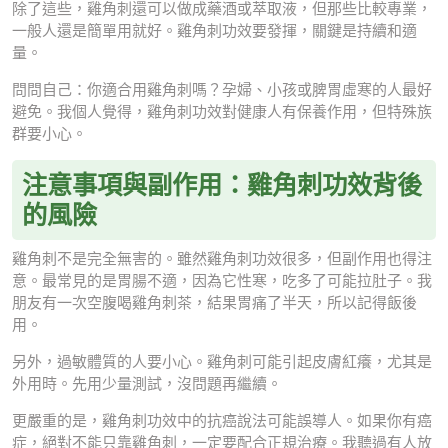
除了這些，雞角刺還可以做成藥酒或萃取液，但那些比較專業，
一般人還是簡單用就好。雞角刺功效要發揮，關鍵是持續和適
量。
問問自己：你適合用雞角刺嗎？孕婦、小孩或脾胃虛寒的人最好
避免。我個人覺得，雞角刺功效對健康人有保養作用，但特殊族
群要小心。
注意事項與副作用：雞角刺功效背後
的風險
雞角刺不是完全無害的。雖然雞角刺功效很多，但副作用也得注
意。最常見的是胃腸不適，因為它性寒，吃多了可能拉肚子。我
朋友有一次空腹喝雞角刺茶，結果胃痛了半天，所以記得飯後
用。
另外，過敏體質的人要小心。雞角刺可能引起皮膚紅癢，尤其是
外用時。先用少量測試，沒問題再繼續。
更嚴重的是，雞角刺功效中的抗癌說法可能誤導人。如果你有癌
症，絕對不能只靠雞角刺，一定要配合正規治療。我聽過有人放