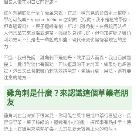
但長大後才明白它的好處。
雞角刺到底是什麼？簡單來說，它是一種常見的台灣本土植物，
學名可能叫Eryngium foetidum之類的（抱歉，我不是植物學家，
但查過資料），葉子邊緣有刺，所以叫雞角刺。在傳統用法裡，
人們常拿它來煮湯或泡茶，據說對身體很好。但你知道嗎？雞角
刺功效可不只是老一輩說的那些，現代研究也慢慢發現它的潛
力。
不過，我得先說，雞角刺不是仙丹，效果因人而異。我自己試過
幾次，覺得對消化有幫助，但味道真的不太討喜。如果你也想嘗
試，這篇文章會把雞角刺功效講清楚，包括好處、用法、還有要
注意的地方。
雞角刺是什麼？來認識這個草藥老朋
友
雞角刺在台灣鄉下很常見，你可能在菜市場或中藥行看過它。長
得像野菜，葉子綠綠的，邊緣有小小的刺，摸起來有點扎手。傳
統上，它被用來清熱解毒，尤其是夏天容易上火的時候。