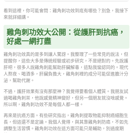
看到這裡，你可能會問：雞角刺功效到底有哪些？別急，我接下
來就詳細講。
雞角刺功效大公開：從護肝到抗癌，
好處一網打盡
雞角刺功效真的是多到讓人驚訝。我整理了一些常見的說法，但
提醒你，這些大多是傳統經驗或初步研究，不是絕對的。先說護
肝吧，很多人說雞角刺能幫助肝臟解毒，這點我蠻認同的。現代
人熬夜、喝酒多，肝臟負擔大，雞角刺裡的成分可能促進膽汁分
泌，幫助代謝。
不過，護肝效果有沒有那麼神？我覺得要看個人體質。我朋友試
過喝雞角刺茶，他說感覺精神變好，但另一個朋友就沒啥感覺。
所以啊，雞角刺功效不是每個人都一樣。
再來是抗癌方面。有些研究指出，雞角刺提取物能抑制癌細胞生
長，但這還不是定論。我個人覺得，與其靠雞角刺防癌，不如先
調整生活習慣。雞角刺功效在這方面可能只是輔助，別過度期