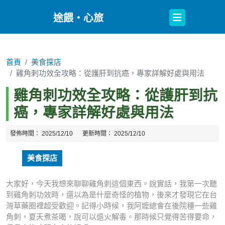
Open
途餵・心旅
Button
首頁
美食探店
雞角刺功效全攻略：從護肝到抗癌，專家詳解好處與用法
雞角刺功效全攻略：從護肝到抗
癌，專家詳解好處與用法
發佈時間：
2025/12/10
更新時間：
2025/12/10
美食探店
大家好，今天我想來聊聊雞角刺這個東西。說實話，我第一次聽
到雞角刺功效時，還以為是什麼奇怪的植物，後來才發現它在台
灣草藥圈裡超受歡迎。記得小時候，我阿嬤總會在後院種一些雞
角刺，夏天煮茶喝，說可以退火解毒。那時候只覺得苦得要命，