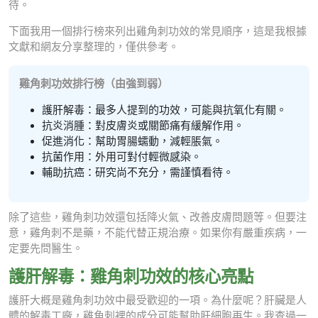
待。
下面我用一個排行榜來列出雞角刺功效的常見順序，這是我根據
文獻和網友分享整理的，僅供參考。
雞角刺功效排行榜（由強到弱）
護肝解毒：最多人提到的功效，可能與抗氧化有關。
抗炎消腫：對皮膚炎或關節痛有緩解作用。
促進消化：幫助胃腸蠕動，減輕脹氣。
抗菌作用：外用可對付輕微感染。
輔助抗癌：研究尚不充分，需謹慎看待。
除了這些，雞角刺功效還包括降火氣、改善皮膚問題等。但要注
意，雞角刺不是藥，不能代替正規治療。如果你有嚴重疾病，一
定要先問醫生。
護肝解毒：雞角刺功效的核心亮點
護肝大概是雞角刺功效中最受歡迎的一項。為什麼呢？肝臟是人
體的解毒工廠，雞角刺裡的成分可能幫助肝細胞再生。我查過一