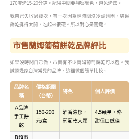
170度烤15-20分鐘。記得中間要觀察顏色，避免烤焦。
我自己失敗過幾次，有一次因為趕時間沒冷藏麵團，結果
餅乾攤得太開，吃起來很硬。所以耐心是關鍵。
市售蘭姆葡萄餅乾品牌評比
如果沒時間自己做，市面有不少蘭姆葡萄餅乾可以選。我
試過幾家台灣常見的品牌，這裡做個簡單比較。
品牌名
價格範圍
特色
個人評價
稱
（台幣）
A品牌
150-200
酒香濃郁，
4.5顆星，略
手工餅
元/盒
葡萄乾大顆
甜但口感佳
乾
B超市