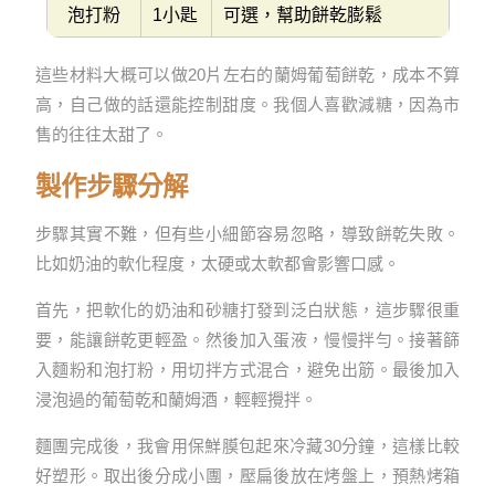
泡打粉
1小匙
可選，幫助餅乾膨鬆
這些材料大概可以做20片左右的蘭姆葡萄餅乾，成本不算
高，自己做的話還能控制甜度。我個人喜歡減糖，因為市
售的往往太甜了。
製作步驟分解
步驟其實不難，但有些小細節容易忽略，導致餅乾失敗。
比如奶油的軟化程度，太硬或太軟都會影響口感。
首先，把軟化的奶油和砂糖打發到泛白狀態，這步驟很重
要，能讓餅乾更輕盈。然後加入蛋液，慢慢拌勻。接著篩
入麵粉和泡打粉，用切拌方式混合，避免出筋。最後加入
浸泡過的葡萄乾和蘭姆酒，輕輕攪拌。
麵團完成後，我會用保鮮膜包起來冷藏30分鐘，這樣比較
好塑形。取出後分成小團，壓扁後放在烤盤上，預熱烤箱