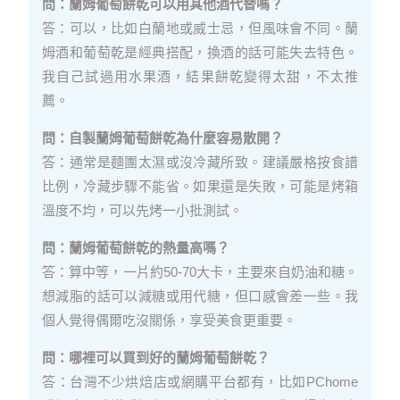
問：蘭姆葡萄餅乾可以用其他酒代替嗎？
答：可以，比如白蘭地或威士忌，但風味會不同。蘭
姆酒和葡萄乾是經典搭配，換酒的話可能失去特色。
我自己試過用水果酒，結果餅乾變得太甜，不太推
薦。
問：自製蘭姆葡萄餅乾為什麼容易散開？
答：通常是麵團太濕或沒冷藏所致。建議嚴格按食譜
比例，冷藏步驟不能省。如果還是失敗，可能是烤箱
溫度不均，可以先烤一小批測試。
問：蘭姆葡萄餅乾的熱量高嗎？
答：算中等，一片約50-70大卡，主要來自奶油和糖。
想減脂的話可以減糖或用代糖，但口感會差一些。我
個人覺得偶爾吃沒關係，享受美食更重要。
問：哪裡可以買到好的蘭姆葡萄餅乾？
答：台灣不少烘焙店或網購平台都有，比如PChome