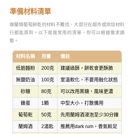
準備材料清單
做蘭姆葡萄餅乾的材料不難找，大部分在超市或烘焙材料
行都能買到。以下是我常用的清單，你可以根據需求調
整。
材料名稱
用量
備註
低筋麵粉
200克
建議過篩，餅乾會更酥脆
無鹽奶油
100克
室溫軟化，不要用融化狀態
砂糖
80克
可以改用黑糖，風味更濃
雞蛋
1顆
中型大小，打散備用
葡萄乾
50克
先用蘭姆酒浸泡至少30分鐘
蘭姆酒
2湯匙
推薦用dark rum，香氣較足