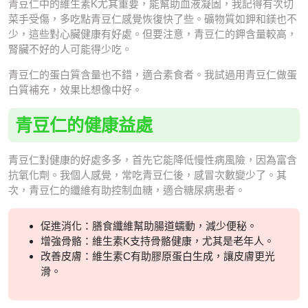
青豆仁中的維生素K尤其重要，能幫助血液凝固，我記得有次切
菜手受傷，多吃點青豆仁感覺恢復快了些。礦物質如鉀和鎂也不
少，這些對心臟健康有好處。但要注意，青豆仁的鉀含量較高，
腎臟不好的人可能得少吃。
青豆仁的蛋白質含量也不錯，適合素食者。我試過用青豆仁做蛋
白質補充，效果比想像中好。
青豆仁的健康益處
青豆仁對健康的好處多多，首先它能降低慢性病風險，因為富含
抗氧化劑。我個人感覺，常吃青豆仁後，感冒次數變少了。其
次，青豆仁的纖維有助控制血糖，適合糖尿病患者。
促進消化：膳食纖維幫助腸道蠕動，減少便秘。
增強骨骼：維生素K支持骨骼健康，尤其是老年人。
改善皮膚：維生素C有助膠原蛋白生成，讓皮膚更光
滑。