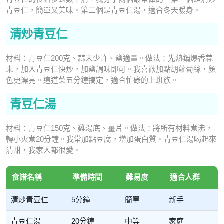
青豆仁，簡單又美味。第二個是青豆仁湯，適合冬天暖身。
清炒青豆仁
材料：青豆仁200克、蒜末少許、鹽適量。做法：先熱鍋爆香蒜
末，加入青豆仁快炒，加鹽調味即可。我喜歡加點胡蘿蔔絲，顏
色更漂亮。這道菜五分鐘搞定，適合忙碌的上班族。
青豆仁湯
材料：青豆仁150克、雞湯底、薑片。做法：將所有材料煮沸，
轉小火煮20分鐘。我常加點豆腐，增加蛋白質。青豆仁湯喝起來
清甜，我家人都很愛。
食譜名稱
準備時間
難易度
適合人群
清炒青豆仁
5分鐘
簡單
新手
青豆仁湯
20分鐘
中等
家庭