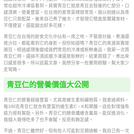
常在超市冷凍區看到。其實青豆仁就是青豆去殼後的仁部分，口
感清爽，營養豐富，在台灣的家常菜裡很常見。我以前總以為青
豆仁只是配菜，後來自己煮了幾次，才發現它簡直是寶藏食材，
不僅便宜，還能變出好多花樣。
青豆仁在台灣的飲食文化中佔有一席之地，不管是炒飯、煮湯還
是沙拉，都能看到它的身影。但你知道嗎？青豆仁的來源其實是
豌豆，經過處理後變成我們常見的冷凍或新鮮產品。我第一次買
青豆仁時，還搞不清該選冷凍還是新鮮的，結果買錯了，煮出來
口感差很多。所以這篇文章，我想分享一些實用經驗，幫大家少
走彎路。
青豆仁的營養價值大公開
青豆仁的營養超級豐富，尤其是維生素和礦物質。我查過資料，
每100克青豆仁就含有豐富的維生素C、K和葉酸，這些對增強免
疫力很有幫助。另外，青豆仁的膳食纖維含量高，能促進消化，
我個人覺得吃多了也不會膩，反而有飽足感。
不過，青豆仁雖然好，但有些人可能對豆類過敏，我自己有一次