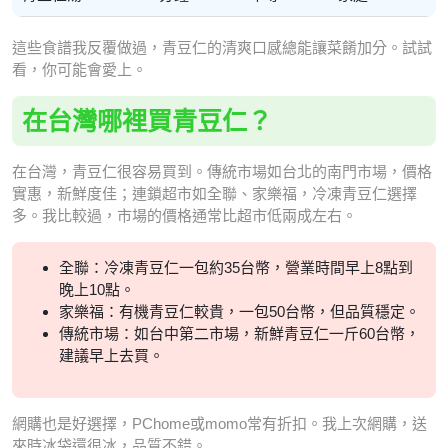
這些食譜我反覆做過，青豆仁的清爽口感總能讓菜餚加分。試試
看，你可能會愛上。
在台灣哪裡買青豆仁？
在台灣，青豆仁很容易買到。傳統市場如台北的南門市場，價格
實惠，新鮮度佳；連鎖超市如全聯、家樂福，冷凍青豆仁選擇
多。我比較過，市場的價格通常比超市低兩成左右。
全聯：冷凍青豆仁一包約35台幣，營業時間早上8點到
晚上10點。
家樂福：有機青豆仁較貴，一包50台幣，但品質穩定。
傳統市場：如台中第二市場，新鮮青豆仁一斤60台幣，
建議早上去買。
網購也是好選擇，PChome或momo常有折扣。我上次網購，送
來時冰袋還很冰，品質不錯。