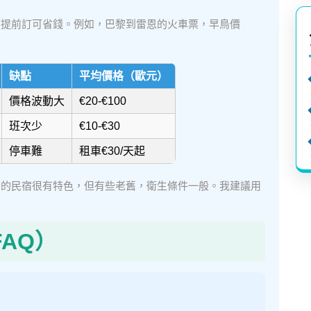
es，票價提前訂可省錢。例如，巴黎到雷恩的火車票，早鳥價
。
缺點
平均價格（歐元）
價格波動大
€20-€100
班次少
€10-€30
停車難
租車€30/天起
尼的民宿很有特色，但有些老舊，衛生條件一般。我建議用
AQ）