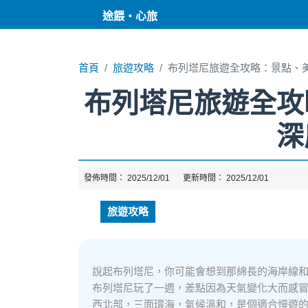
途餵・心旅
首頁
旅遊攻略
布列塔尼旅遊全攻略：景點、
布列塔尼旅遊全攻
深
發佈時間：
2025/12/01
更新時間：
2025/12/01
旅遊攻略
說起布列塔尼，你可能會想到那綿長的海岸線
布列塔尼玩了一週，差點因為天氣變化大而感
西北部，三面環海，氣候溫和，是個適合慢遊