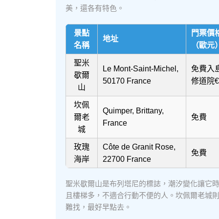
美，還各有特色。
景點
門票價
地址
名稱
（歐元
聖米
Le Mont-Saint-Michel,
免費入
歇爾
50170 France
修道院€
山
坎佩
Quimper, Brittany,
爾老
免費
France
城
玫瑰
Côte de Granit Rose,
免費
海岸
22700 France
聖米歇爾山是布列塔尼的標誌，潮汐變化讓它
且樓梯多，不適合行動不便的人。坎佩爾老城
難找，最好早點去。