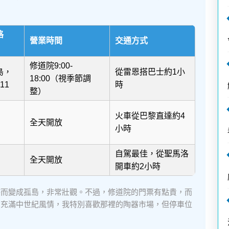
格
營業時間
交通方式
）
修道院9:00-
島，
從雷恩搭巴士約1小
18:00（視季節調
11
時
整）
火車從巴黎直達約4
全天開放
小時
自駕最佳，從聖馬洛
全天開放
開車約2小時
時而變成孤島，非常壯觀。不過，修道院的門票有點貴，而
則充滿中世紀風情，我特別喜歡那裡的陶器市場，但停車位