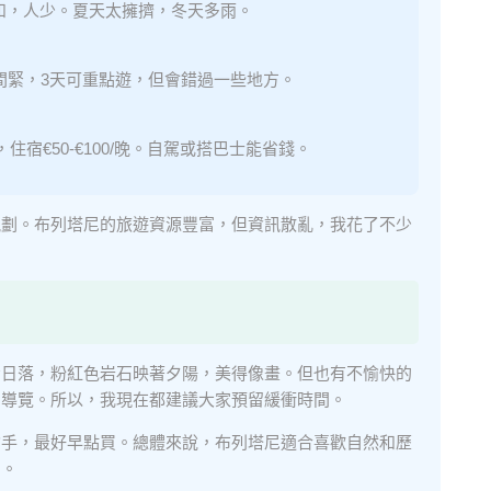
溫和，人少。夏天太擁擠，冬天多雨。
間緊，3天可重點遊，但會錯過一些地方。
住宿€50-€100/晚。自駕或搭巴士能省錢。
規劃。布列塔尼的旅遊資源豐富，但資訊散亂，我花了不少
看日落，粉紅色岩石映著夕陽，美得像畫。但也有不愉快的
的導覽。所以，我現在都建議大家預留緩衝時間。
搶手，最好早點買。總體來說，布列塔尼適合喜歡自然和歷
聊。