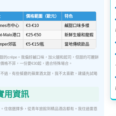
址
價格範圍（歐元）
特色
nnes市中心
€3-€10
鹹甜口味多樣
nt-Malo港口
€25-€50
新鮮生蠔和龍蝦
imper郊區
€5-€15/瓶
當地傳統飲品
e和甜的crêpe。我偏好鹹口味，加火腿和起司，但甜的可麗餅
價格不菲，一份要€30起，適合特殊場合。
。不過，有些餐廳的蘋果酒太甜，我不太喜歡，建議先試喝
實用資訊
便。住宿選擇多，從青年旅館到精品酒店都有。我住過雷恩