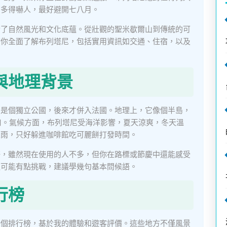
潮多得嚇人，最好避開七八月。
合了自然風光和文化底蘊。從壯觀的聖米歇爾山到傳統的可
帶你全面了解布列塔尼，包括實用資訊如交通、住宿，以及
與地理背景
曾是個獨立公國，後來才併入法國。地理上，它像個半島，
港口。氣候方面，布列塔尼受海洋影響，夏天涼爽，冬天溫
天雨，只好躲進咖啡館吃可麗餅打發時間。
語，雖然現在使用的人不多，但你在路標或節慶中還能感受
通可能有點挑戰，建議學幾句基本問候語。
行榜
一個排行榜，基於我的體驗和遊客評價。這些地方不僅風景