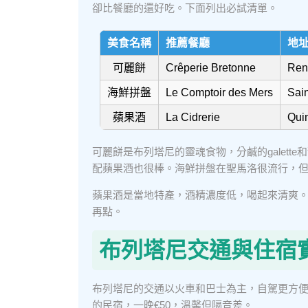
卻比餐廳的還好吃。下面列出必試清單。
美食名稱
推薦餐廳
地
可麗餅
Crêperie Bretonne
Re
海鮮拼盤
Le Comptoir des Mers
Sai
蘋果酒
La Cidrerie
Qu
可麗餅是布列塔尼的靈魂食物，分鹹的galett
配蘋果酒也很棒。海鮮拼盤在聖馬洛很流行，但
蘋果酒是當地特產，酒精濃度低，喝起來清爽
再點。
布列塔尼交通與住宿
布列塔尼的交通以火車和巴士為主，自駕更方
的民宿，一晚€50，溫馨但隔音差。