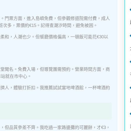
間。門票方面，進入島嶼免費，但參觀修道院需付費，成人
班次多，票價約€15。記得查潮汐時間，避免被困。
柔和，人潮也少。但餐廳價格偏高，一頓飯可能花€30以
教堂聞名。免費入場，但導覽團需預約。營業時間方面，商
火車站就在市中心。
人擠人，體驗打折扣。我推薦試試當地啤酒館，一杯啤酒約
，但品質參差不齊。我吃過一家路邊攤的可麗餅，才€3，