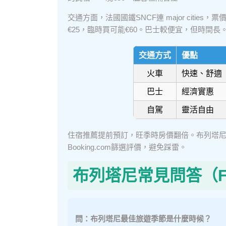
交通方面，法國國鐵SNCF連 major citi
€25，臨時買可能€60。巴士較便宜，但時間長
交通方式
優點
火車
快速、舒適
巴士
經濟實惠
自駕
靈活自由
住宿推薦提前預訂，旺季時房價翻倍。布列塔
Booking.com篩選評價，避免踩雷。
布列塔尼常見問答（F
問：布列塔尼最佳旅遊季節是什麼時候？