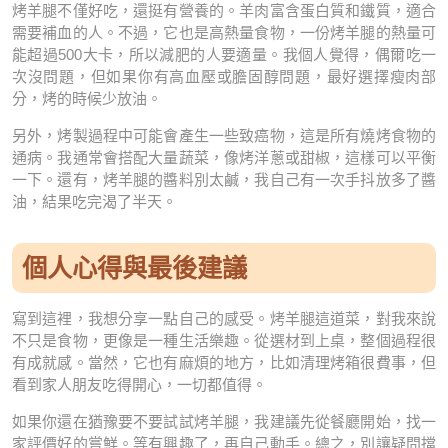
烤羊腿不僅好吃，還挺有營養的。羊肉富含蛋白質和鐵質，適合
需要補血的人。不過，它也是高熱量食物，一份烤羊腿的熱量可
能超過500大卡，所以減肥的人要適量。我個人覺得，偶爾吃一
次沒問題，但如果你有高血壓或膽固醇問題，最好選擇瘦肉部
分，烤的時候少放油。
另外，烤製過程中可能會產生一些致癌物，這是所有燒烤食物的
通病。我通常會搭配大量蔬菜，像烤洋蔥或甜椒，這樣可以平衡
一下。還有，烤羊腿的醬料別太鹹，我自己有一次手抖放多了醬
油，結果吃完渴了半天。
個人心得與最後建議
寫到這裡，我想分享一點自己的感受。烤羊腿這道菜，對我來說
不只是食物，更像是一種生活樂趣。從選材到上桌，整個過程很
有成就感。當然，它也有麻煩的地方，比如清理烤箱很費事，但
看到家人朋友吃得開心，一切都值得。
如果你還在猶豫要不要試試烤羊腿，我建議先從餐廳開始，找一
家評價好的嘗鮮。等有興趣了，再自己動手。總之，別讓疑問擋