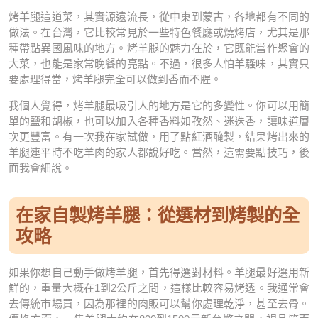
烤羊腿這道菜，其實源遠流長，從中東到蒙古，各地都有不同的
做法。在台灣，它比較常見於一些特色餐廳或燒烤店，尤其是那
種帶點異國風味的地方。烤羊腿的魅力在於，它既能當作聚會的
大菜，也能是家常晚餐的亮點。不過，很多人怕羊騷味，其實只
要處理得當，烤羊腿完全可以做到香而不腥。
我個人覺得，烤羊腿最吸引人的地方是它的多變性。你可以用簡
單的鹽和胡椒，也可以加入各種香料如孜然、迷迭香，讓味道層
次更豐富。有一次我在家試做，用了點紅酒醃製，結果烤出來的
羊腿連平時不吃羊肉的家人都說好吃。當然，這需要點技巧，後
面我會細說。
在家自製烤羊腿：從選材到烤製的全
攻略
如果你想自己動手做烤羊腿，首先得選對材料。羊腿最好選用新
鮮的，重量大概在1到2公斤之間，這樣比較容易烤透。我通常會
去傳統市場買，因為那裡的肉販可以幫你處理乾淨，甚至去骨。