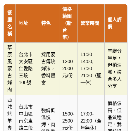
價格
餐
範圍
廳
個人評
地址
特色
（新
營業時間
名
價
台
稱
幣）
草
羊腿分
原
台北市
採用蒙
11:30-
量足，
風
大安區
古傳統
1200-
14:00,
但稍油
蒙
仁愛路
烤法，
2000
17:30-
膩，適
古
三段
香料豐
元/份
21:30（週
合多人
烤
100號
富
一休）
分享
肉
西
價格偏
域
台北市
強調低
高，但
烤
中山區
1500-
17:00-
溫慢
品質穩
羊
南京東
2500
22:00（全
烤，肉
定，我
專
路二段
元/份
年無休）