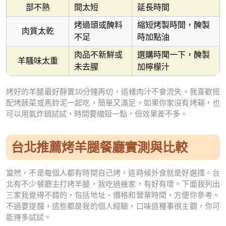
部不熟
間太短
延長時間
烤過頭或醃料
縮短烤製時間，醃製
肉質太乾
不足
時加點油
肉品不新鮮或
選購時聞一下，醃製
羊騷味太重
未去腥
加檸檬汁
烤好的羊腿最好靜置10分鐘再切，這樣肉汁不會流失。我喜歡搭
配烤蔬菜或馬鈴泥一起吃，簡單又滿足。如果你家沒有烤箱，也
可以用氣炸鍋試試，時間要縮短一點，但效果差不多。
台北推薦烤羊腿餐廳實測與比較
當然，不是每個人都有時間自己烤，這時候外食就是好選擇。台
北有不少餐廳主打烤羊腿，我吃過幾家，有好有壞。下面我列出
三家我覺得不錯的，包括地址、價格和營業時間，方便你參考。
不過要提醒，這些都是我的個人經驗，口味這種事很主觀，你可
能得多試試。