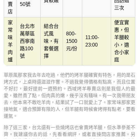
質軟嫩
回訪過
賣
50號
三次
店
家
便宜實
台北市
結合台
常
惠，但
萬華區
式風
800-
味
11:00-
羊腿較
西寧南
味，有
1500
羊
23:00
小，適
路100
套餐選
元/份
肉
合小家
號
擇
爐
庭
草原風那家我去年去吃過，他們的烤羊腿確實有特色，用的是石
烤方式，上桌時還滋滋作響。不過我覺得價格有點高，而且位置
不好訂，最好提前一週預約。西域烤羊專賣店則是我個人的最
愛，雖然貴了點，但肉真的嫩，幾乎沒有騷味。有一次我帶朋友
去，他本來不敢吃羊肉，結果試了一口就愛上了。家常味那家更
接地氣，適合預算有限的人，但羊腿有時候會烤得有點老，要看
運氣。
除了這三家，台北還有一些燒烤店也會賣烤羊腿，但水準參差不
齊。我建議你去的話，先看看網評，或者直接問店家推薦。另