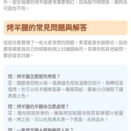
外，這些餐廳的烤羊腿通常需要預訂，因為製作時間長，臨時去
可能吃不到。
烤羊腿的常見問題與解答
這部分我整理了一些大家常問的問題，希望能幫你避開坑。這些
都是根據我自己的經驗和網上討論歸納的，如果你有其他疑問，
歡迎留言討論。
問：烤羊腿怎麼避免烤焦？
答：關鍵是控制火候。我建議先用高溫鎖住肉汁，再轉低溫
慢烤。也可以在羊腿表面蓋一層錫箔紙，最後10分鐘取下讓
表面上色。
問：烤羊腿的羊騷味怎麼處理？
答：選肉時挑新鮮的，醃製時加點酸性物質如檸檬汁或優
格。烤之前，可以先用沸水燙一下表面，去除血水。
問：一隻烤羊腿大概夠幾個人吃？