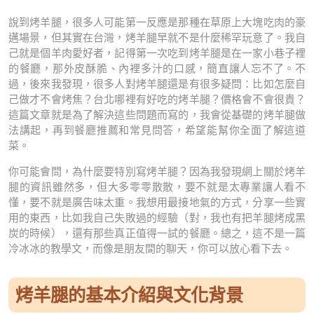
說到烤羊腿，很多人可能第一反應是那種在草原上大塊吃肉的豪
邁場景，但其實在台灣，烤羊腿早就不是什麼稀罕玩意了。我自
己就是個羊肉愛好者，記得第一次吃到烤羊腿是在一家小巷子裡
的餐廳，那外皮酥脆、內裡多汁的口感，簡直讓人忘不了。不
過，後來我發現，很多人對烤羊腿還是有很多疑問：比如怎麼自
己做才不會烤焦？台北哪裡有好吃的烤羊腿？價格會不會很貴？
這篇文章就是為了解決這些問題而寫的，我會從基礎的烤羊腿做
法講起，再到餐廳推薦和常見問答，希望能幫你全面了解這道
菜。
你可能會問，為什麼要特別寫烤羊腿？因為我發現網上關於烤羊
腿的資訊雖然多，但大多零零散散，要不就是太專業讓人看不
懂，要不就是廣告味太重。我想用最接地氣的方式，分享一些實
用的東西，比如我自己失敗過的經驗（對，我也有把羊腿烤成黑
炭的時候），還有那些真正值得一試的餐廳。總之，這不是一篇
冷冰冰的教學文，而像是朋友間的聊天，你可以放心看下去。
烤羊腿的基本介紹與文化背景