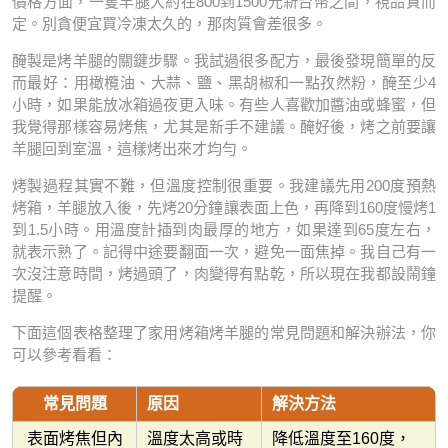
價格方面，一隻羊腿大約在800到1500元新台幣之間，視品質而
定。別貪便宜買冷凍太久的，那肉質會差很多。
醃製是烤羊腿的關鍵步驟。我試過很多配方，最後發現簡單的反
而最好：用橄欖油、大蒜、鹽、黑胡椒和一點孜然粉，醃至少4
小時，如果能放冰箱過夜更入味。有些人喜歡加醬油或蜂蜜，但
我覺得那樣容易烤焦，尤其是新手不建議。醃好後，烤之前要讓
羊腿回到室溫，這樣烤出來才均勻。
烤製過程其實不難，但溫度控制很重要。我建議先用200度預熱
烤箱，羊腿放入後，先烤20分鐘讓表面上色，再降到160度慢烤1
到1.5小時。用溫度計插到肉最厚的地方，如果達到65度左右，
就表示熟了。記得中途要翻面一次，避免一面焦掉。我自己有一
次沒注意時間，烤過頭了，肉變得有點乾，所以現在我都設鬧鐘
提醒。
下面這個表格整理了家用烤箱烤羊腿的常見問題和解決辦法，你
可以參考看看：
常見問題
原因
解決方法
表面烤焦但內
溫度太高或時
降低溫度至160度，