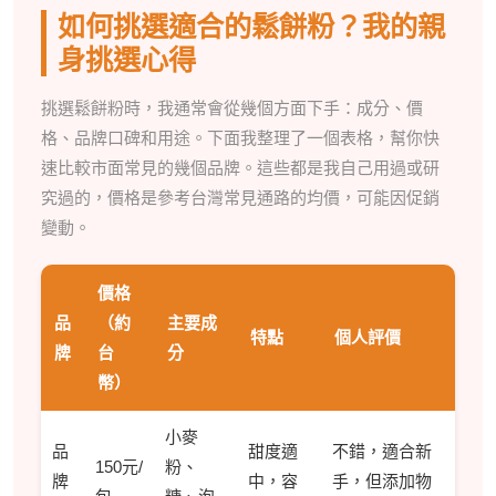
如何挑選適合的鬆餅粉？我的親
身挑選心得
挑選鬆餅粉時，我通常會從幾個方面下手：成分、價
格、品牌口碑和用途。下面我整理了一個表格，幫你快
速比較市面常見的幾個品牌。這些都是我自己用過或研
究過的，價格是參考台灣常見通路的均價，可能因促銷
變動。
價格
品
（約
主要成
特點
個人評價
牌
台
分
幣）
小麥
品
甜度適
不錯，適合新
150元/
粉、
牌
中，容
手，但添加物