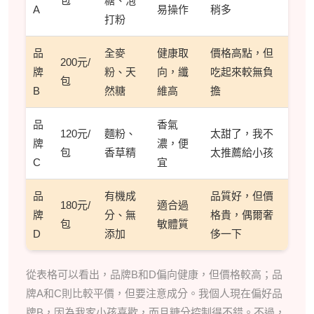
包
糖、泡
A
易操作
稍多
打粉
品
全麥
健康取
價格高點，但
200元/
牌
粉、天
向，纖
吃起來較無負
包
B
然糖
維高
擔
品
香氣
120元/
麵粉、
太甜了，我不
牌
濃，便
包
香草精
太推薦給小孩
C
宜
品
有機成
品質好，但價
180元/
適合過
牌
分、無
格貴，偶爾奢
包
敏體質
D
添加
侈一下
從表格可以看出，品牌B和D偏向健康，但價格較高；品
牌A和C則比較平價，但要注意成分。我個人現在偏好品
牌B，因為我家小孩喜歡，而且糖分控制得不錯。不過，