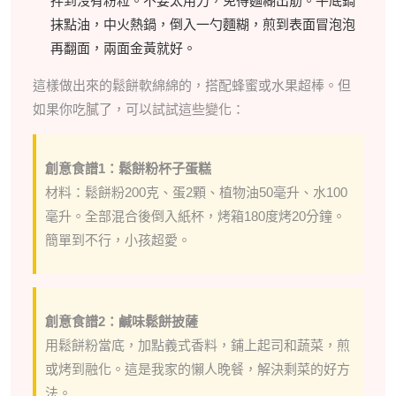
拌到沒有粉粒。不要太用力，免得麵糊出筋。平底鍋
抹點油，中火熱鍋，倒入一勺麵糊，煎到表面冒泡泡
再翻面，兩面金黃就好。
這樣做出來的鬆餅軟綿綿的，搭配蜂蜜或水果超棒。但
如果你吃膩了，可以試試這些變化：
創意食譜1：鬆餅粉杯子蛋糕
材料：鬆餅粉200克、蛋2顆、植物油50毫升、水100
毫升。全部混合後倒入紙杯，烤箱180度烤20分鐘。
簡單到不行，小孩超愛。
創意食譜2：鹹味鬆餅披薩
用鬆餅粉當底，加點義式香料，鋪上起司和蔬菜，煎
或烤到融化。這是我家的懶人晚餐，解決剩菜的好方
法。