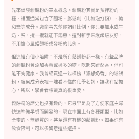
先來談談鬆餅粉的基本概念。鬆餅粉其實是預拌粉的一
種，裡面通常包含了麵粉、膨鬆劑（比如泡打粉）、糖
和鹽等成分。廠商事先幫你調好比例，你只要加水或牛
奶、蛋，攪一攪就能下鍋煎。這對新手來說超級友好，
不用擔心量錯麵粉或發粉的比例。
但這裡有個小陷阱：不是所有鬆餅粉都一樣。有些品牌
的鬆餅粉會添加香精或過多的糖，吃起來雖然香，但可
能不夠健康。我曾經買過一包標榜「濃郁奶香」的鬆餅
粉，結果成分表裡一堆看不懂的化學名詞，讓我有點擔
心。所以，學會看標籤真的很重要。
鬆餅粉的歷史也挺有趣的，它最早是為了方便家庭主婦
快速準備早餐而開發的。現在市面上有各種類型，比如
全麥的、無麩質的，甚至還有有機的鬆餅粉。如果你有
飲食限制，可以多留意這些選擇。