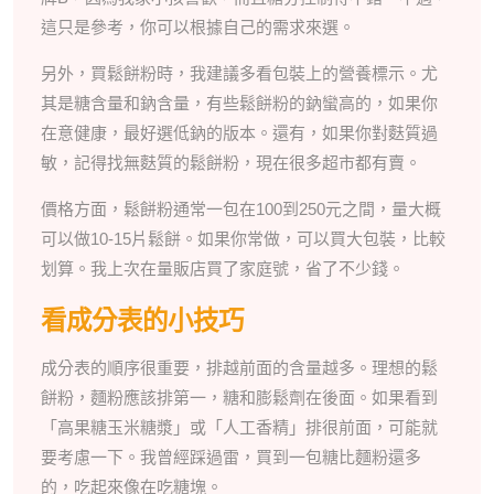
這只是參考，你可以根據自己的需求來選。
另外，買鬆餅粉時，我建議多看包裝上的營養標示。尤
其是糖含量和鈉含量，有些鬆餅粉的鈉蠻高的，如果你
在意健康，最好選低鈉的版本。還有，如果你對麩質過
敏，記得找無麩質的鬆餅粉，現在很多超市都有賣。
價格方面，鬆餅粉通常一包在100到250元之間，量大概
可以做10-15片鬆餅。如果你常做，可以買大包裝，比較
划算。我上次在量販店買了家庭號，省了不少錢。
看成分表的小技巧
成分表的順序很重要，排越前面的含量越多。理想的鬆
餅粉，麵粉應該排第一，糖和膨鬆劑在後面。如果看到
「高果糖玉米糖漿」或「人工香精」排很前面，可能就
要考慮一下。我曾經踩過雷，買到一包糖比麵粉還多
的，吃起來像在吃糖塊。