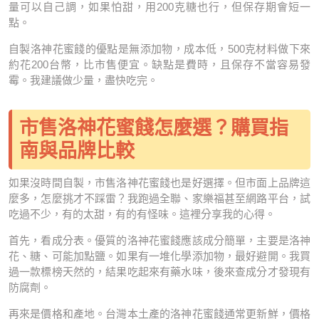
量可以自己調，如果怕甜，用200克糖也行，但保存期會短一
點。
自製洛神花蜜餞的優點是無添加物，成本低，500克材料做下來
約花200台幣，比市售便宜。缺點是費時，且保存不當容易發
霉。我建議做少量，盡快吃完。
市售洛神花蜜餞怎麼選？購買指
南與品牌比較
如果沒時間自製，市售洛神花蜜餞也是好選擇。但市面上品牌這
麼多，怎麼挑才不踩雷？我跑過全聯、家樂福甚至網路平台，試
吃過不少，有的太甜，有的有怪味。這裡分享我的心得。
首先，看成分表。優質的洛神花蜜餞應該成分簡單，主要是洛神
花、糖、可能加點鹽。如果有一堆化學添加物，最好避開。我買
過一款標榜天然的，結果吃起來有藥水味，後來查成分才發現有
防腐劑。
再來是價格和產地。台灣本土產的洛神花蜜餞通常更新鮮，價格