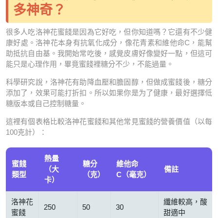
多神奇？
很多人吃洛神花蜜餞是因為它好吃，但你知道嗎？它還有不少健
康好處。洛神花本身有抗氧化成分，像花青素和維他命C，能幫
助抵抗自由基。我開始常吃後，感覺皮膚好像變好一點，但這可
能只是心理作用，畢竟蜜餞裡糖分不少，不能過量。
科學研究說，洛神花有助降血壓和膽固醇，但做成蜜餞後，糖分
添加了，效果可能打折扣。所以如果你是为了健康，最好選擇低
糖版本或自己控制糖量。
這裡有個表格比較洛神花蜜餞和其他常見蜜餞的營養價值（以每
100克計）：
熱量
蜜餞
糖分
維他命
（大
備註
類型
（克）
C（毫克）
卡）
洛神花
纖維較高，酸
250
50
30
蜜餞
甜適中