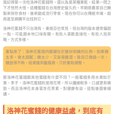
我記得第一次吃洛神花蜜餞時，還以為是某種果乾，結果一問之
下才恍然大悟。這種蜜餞在台灣歷史蠻久的，早期是農家自己醃
製來保存食材，後來變成流行零食。現在你可以在傳統市場、超
商甚至網購平台找到它。
洛神花蜜餞不只台灣有，東南亞也常見，但台灣的版本通常偏甜
一點，可能跟本地口味有關。有些人喜歡直接吃，有些人泡茶
喝，方式多樣。
重點來了：洛神花蜜餞的關鍵在於選材和糖的比例。如果糖
太多，會太甜膩；糖太少，又容易酸澀。我自己做過一次，
糖放得不夠，結果酸到皺眉頭，只好重新調整。
那洛神花蜜餞跟其他蜜餞有什麼不同？一般蜜餞多用水果如芒
果、李子，洛神花蜜餞則是用花萼，所以纖維較多，口感更有嚼
勁。而且洛神花本身富含花青素，對健康有益，這點後面會細
講。
洛神花蜜餞的健康益處，到底有