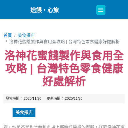
Open
途餵・心旅
Button
首頁
美食探店
洛神花蜜餞製作與食用全攻略 | 台灣特色零食健康好處解析
洛神花蜜餞製作與食用全
攻略 | 台灣特色零食健康
好處解析
發佈時間：
2025/11/26
更新時間：
2025/11/26
美食探店
嘿，你是不是也常看到市場上那種紅通通的蜜餞，好奇洛神花蜜