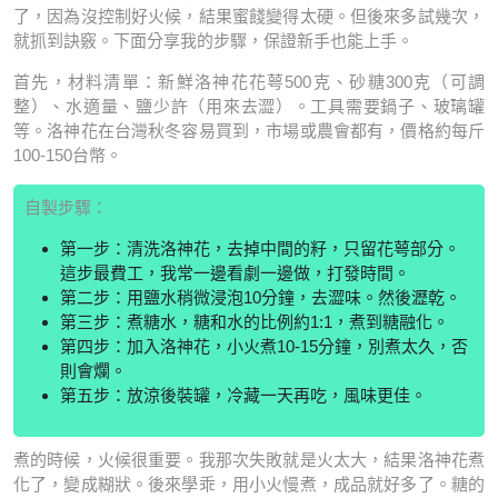
了，因為沒控制好火候，結果蜜餞變得太硬。但後來多試幾次，
就抓到訣竅。下面分享我的步驟，保證新手也能上手。
首先，材料清單：新鮮洛神花花萼500克、砂糖300克（可調
整）、水適量、鹽少許（用來去澀）。工具需要鍋子、玻璃罐
等。洛神花在台灣秋冬容易買到，市場或農會都有，價格約每斤
100-150台幣。
自製步驟：
第一步：清洗洛神花，去掉中間的籽，只留花萼部分。
這步最費工，我常一邊看劇一邊做，打發時間。
第二步：用鹽水稍微浸泡10分鐘，去澀味。然後瀝乾。
第三步：煮糖水，糖和水的比例約1:1，煮到糖融化。
第四步：加入洛神花，小火煮10-15分鐘，別煮太久，否
則會爛。
第五步：放涼後裝罐，冷藏一天再吃，風味更佳。
煮的時候，火候很重要。我那次失敗就是火太大，結果洛神花煮
化了，變成糊狀。後來學乖，用小火慢煮，成品就好多了。糖的