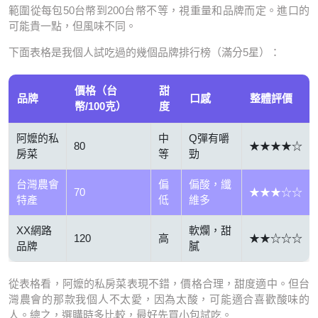
範圍從每包50台幣到200台幣不等，視重量和品牌而定。進口的
可能貴一點，但風味不同。
下面表格是我個人試吃過的幾個品牌排行榜（滿分5星）：
價格（台
甜
品牌
口感
整體評價
幣/100克）
度
阿嬤的私
中
Q彈有嚼
80
★★★★☆
房菜
等
勁
台灣農會
偏
偏酸，纖
70
★★★☆☆
特產
低
維多
XX網路
軟爛，甜
120
高
★★☆☆☆
品牌
膩
從表格看，阿嬤的私房菜表現不錯，價格合理，甜度適中。但台
灣農會的那款我個人不太愛，因為太酸，可能適合喜歡酸味的
人。總之，選購時多比較，最好先買小包試吃。