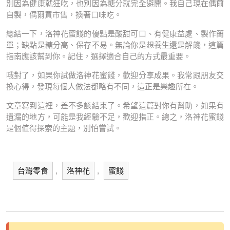
別因為健康就狂吃，也別因為糖分就完全避開。我自己現在偶爾
自製，偶爾買市售，換著口味吃。
總結一下，洛神花蜜餞的優點是酸甜可口、有健康益處、製作簡
單；缺點是糖分高、保存不易。無論你是想養生還是解饞，這篇
指南應該幫到你。記住，選擇適合自己的方式最重要。
哦對了，如果你試做洛神花蜜餞，歡迎分享成果。我常跟朋友交
換心得，發現每個人做法都略有不同，這正是樂趣所在。
文章寫到這裡，差不多該結束了。希望這篇對你有幫助，如果有
遺漏的地方，可能是我經驗不足，歡迎指正。總之，洛神花蜜餞
是個值得探索的主題，別怕嘗試。
台灣零食
,
洛神花
,
蜜餞