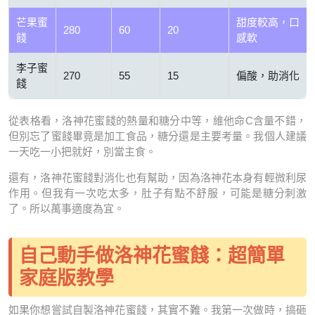
芒果蜜
甜度較高，口
280
60
20
餞
感軟
李子蜜
270
55
15
偏酸，助消化
餞
從表格看，洛神花蜜餞的熱量和糖分中等，維他命C含量不錯，
但別忘了蜜餞畢竟是加工食品，糖分還是主要考量。我個人建議
一天吃一小把就好，別當主食。
還有，洛神花蜜餞對消化也有幫助，因為洛神花本身有輕微利尿
作用。但我有一次吃太多，肚子有點不舒服，可能是糖分刺激
了。所以萬事適度為宜。
自己動手做洛神花蜜餞：超簡單
家庭版教學
如果你想嘗試自製洛神花蜜餞，其實不難。我第一次做時，搞砸