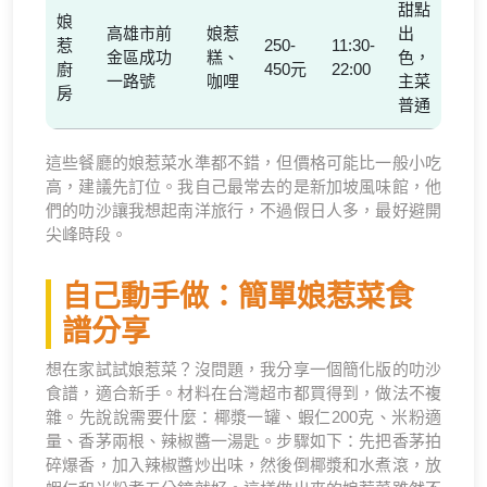
甜點
娘
高雄市前
娘惹
出
惹
250-
11:30-
金區成功
糕、
色，
廚
450元
22:00
一路號
咖哩
主菜
房
普通
這些餐廳的娘惹菜水準都不錯，但價格可能比一般小吃
高，建議先訂位。我自己最常去的是新加坡風味館，他
們的叻沙讓我想起南洋旅行，不過假日人多，最好避開
尖峰時段。
自己動手做：簡單娘惹菜食
譜分享
想在家試試娘惹菜？沒問題，我分享一個簡化版的叻沙
食譜，適合新手。材料在台灣超市都買得到，做法不複
雜。先說說需要什麼：椰漿一罐、蝦仁200克、米粉適
量、香茅兩根、辣椒醬一湯匙。步驟如下：先把香茅拍
碎爆香，加入辣椒醬炒出味，然後倒椰漿和水煮滾，放