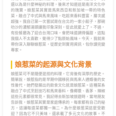
還以為是什麼神秘的料理，後來才知道這是南洋文化中
的瑰寶。娘惹菜其實是馬來西亞和新加坡一帶的特色
菜，融合了中式與馬來風味，吃起來香料豐富，層次感
超強。我自己第一次嘗試是在台北的一家小館子，那碗
叻沙的濃郁湯頭讓我印象深刻，從此就愛上了。不過，
有些餐廳為了迎合台灣口味，會把味道調得偏甜，這點
我個人不太喜歡，覺得少了點原始風味。今天，我就來
帶你深入聊聊娘惹菜，從歷史到實用資訊，包你讀完變
專家。
娘惹菜的起源與文化背景
娘惹菜可不是隨便混搭的料理，它背後有深厚的歷史。
簡單說，娘惹指的是早期中國移民與馬來人通婚後的女
性後代，她們發展出的飲食文化就是娘惹菜。這種菜系
融合了中式烹飪技巧和馬來香料，像椰漿、香茅、辣椒
這些元素都很常見。我記得去新加坡旅遊時，當地朋友
告訴我，娘惹菜其實是家庭傳承的，每家都有自己的秘
方，這讓每道菜都獨一無二。為什麼娘惹菜這麼受歡
迎？因為它不只美味，還承載了多元文化的故事。不