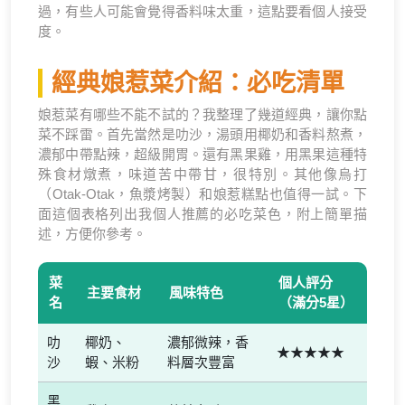
過，有些人可能會覺得香料味太重，這點要看個人接受
度。
經典娘惹菜介紹：必吃清單
娘惹菜有哪些不能不試的？我整理了幾道經典，讓你點
菜不踩雷。首先當然是叻沙，湯頭用椰奶和香料熬煮，
濃郁中帶點辣，超級開胃。還有黑果雞，用黑果這種特
殊食材燉煮，味道苦中帶甘，很特別。其他像烏打
（Otak-Otak，魚漿烤製）和娘惹糕點也值得一試。下
面這個表格列出我個人推薦的必吃菜色，附上簡單描
述，方便你參考。
菜
個人評分
主要食材
風味特色
名
（滿分5星）
叻
椰奶、
濃郁微辣，香
★★★★★
沙
蝦、米粉
料層次豐富
黑