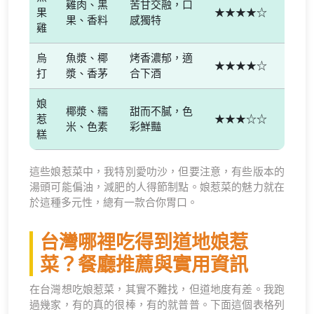
雞肉、黑
苦甘交融，口
果
★★★★☆
果、香料
感獨特
雞
烏
魚漿、椰
烤香濃郁，適
★★★★☆
打
漿、香茅
合下酒
娘
椰漿、糯
甜而不膩，色
惹
★★★☆☆
米、色素
彩鮮豔
糕
這些娘惹菜中，我特別愛叻沙，但要注意，有些版本的
湯頭可能偏油，減肥的人得節制點。娘惹菜的魅力就在
於這種多元性，總有一款合你胃口。
台灣哪裡吃得到道地娘惹
菜？餐廳推薦與實用資訊
在台灣想吃娘惹菜，其實不難找，但道地度有差。我跑
過幾家，有的真的很棒，有的就普普。下面這個表格列