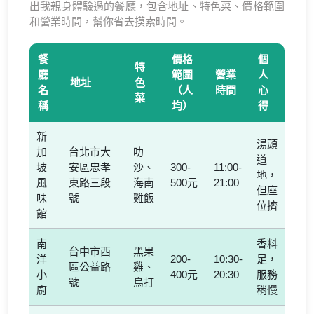
出我親身體驗過的餐廳，包含地址、特色菜、價格範圍
和營業時間，幫你省去摸索時間。
餐
價格
個
特
廳
範圍
營業
人
地址
色
名
（人
時間
心
菜
稱
均）
得
新
湯頭
加
台北市大
叻
道
坡
安區忠孝
沙、
300-
11:00-
地，
風
東路三段
海南
500元
21:00
但座
味
號
雞飯
位擠
館
南
香料
台中市西
黑果
洋
200-
10:30-
足，
區公益路
雞、
小
400元
20:30
服務
號
烏打
廚
稍慢