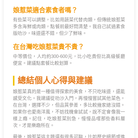
娘惹菜適合素食者嗎？
有些菜可以調整，比如用蔬菜代替肉類，但傳統娘惹菜
多含海鮮或肉類，點餐前最好問清楚。我自己試過素食
版叻沙，味道還不錯，但少了鮮味。
在台灣吃娘惹菜貴不貴？
中等價位，人均約300-600元，比小吃貴但比高級餐廳
便宜。建議點套餐比較划算。
總結個人心得與建議
娘惹菜真的是一種值得探索的美食，不只吃味道，還能
感受文化。我建議從叻沙入門，再慢慢嘗試其他菜色。
在台灣，選擇不少，但品質參差，多比較幾家總沒錯。
如果你也愛南洋風，不妨找機會試試，說不定會像我一
樣上癮。記住，吃娘惹菜別急，慢慢品嚐那些香料層
次，才是樂趣所在。
最後，娘惹菜這主題還有很多可聊，比如歷史細節或進