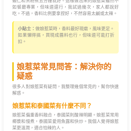
蝦仁和米粉煮五分鐘就好。這樣做出來的娘惹菜雖然不
如餐廳專業，但味道還行，我試過幾次，家人都說好
吃。不過，香料比例要拿捏好，不然容易太鹹或太辣。
小貼士：
做娘惹菜時，香料最好現磨，風味更足。
如果懶得搞，買現成醬料也行，但味道可能打折
扣。
娘惹菜常見問答：解決你的
疑惑
很多人對娘惹菜有疑問，我整理幾個常見的，幫你快速
解惑。
娘惹菜和泰國菜有什麼不同？
娘惹菜偏重香料融合，泰國菜則酸辣明顯。娘惹菜常用
椰漿和慢煮，泰國菜愛用魚露和快炒。我個人覺得娘惹
菜更溫潤，適合怕辣的人。