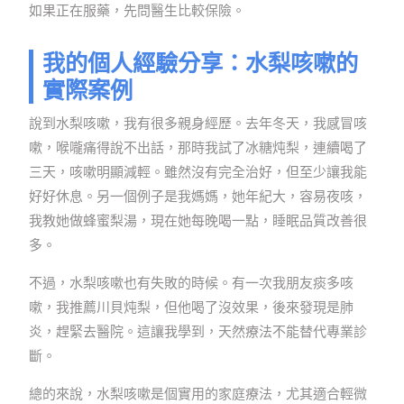
如果正在服藥，先問醫生比較保險。
我的個人經驗分享：水梨咳嗽的
實際案例
說到水梨咳嗽，我有很多親身經歷。去年冬天，我感冒咳
嗽，喉嚨痛得說不出話，那時我試了冰糖炖梨，連續喝了
三天，咳嗽明顯減輕。雖然沒有完全治好，但至少讓我能
好好休息。另一個例子是我媽媽，她年紀大，容易夜咳，
我教她做蜂蜜梨湯，現在她每晚喝一點，睡眠品質改善很
多。
不過，水梨咳嗽也有失敗的時候。有一次我朋友痰多咳
嗽，我推薦川貝炖梨，但他喝了沒效果，後來發現是肺
炎，趕緊去醫院。這讓我學到，天然療法不能替代專業診
斷。
總的來說，水梨咳嗽是個實用的家庭療法，尤其適合輕微