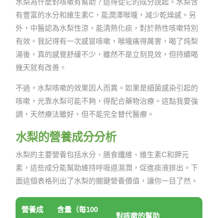
水梨為什麼對咳嗽有幫助？這得從它的成分說起。水梨含
有豐富的水分和維生素C，能潤澤喉嚨，減少乾燥感。另
外，中醫認為水梨性涼，能清熱化痰，對於熱性咳嗽特別
有效。我記得有一次感冒咳嗽，喉嚨痛得厲害，喝了炖梨
湯後，真的感覺舒緩不少，雖然不是立刻見效，但持續喝
幾天就有改善。
不過，水梨咳嗽的效果因人而異。如果是細菌感染引起的
咳嗽，光靠水梨可能不夠，得配合藥物治療。這點我要強
調，天然療法雖好，但不能完全替代醫療。
水梨的營養成分分析
水梨的主要營養包括水分、膳食纖維、維生素C和鉀元
素，這些成分能幫助維持呼吸道濕潤，促進痰液排出。下
面這個表格列出了水梨的關鍵營養價值，讓你一目了然。
營養成
含量（每100
對咳嗽的幫助