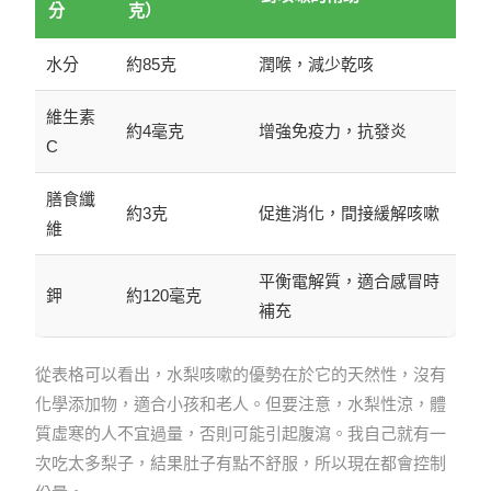
分
克）
水分
約85克
潤喉，減少乾咳
維生素
約4毫克
增強免疫力，抗發炎
C
膳食纖
約3克
促進消化，間接緩解咳嗽
維
平衡電解質，適合感冒時
鉀
約120毫克
補充
從表格可以看出，水梨咳嗽的優勢在於它的天然性，沒有
化學添加物，適合小孩和老人。但要注意，水梨性涼，體
質虛寒的人不宜過量，否則可能引起腹瀉。我自己就有一
次吃太多梨子，結果肚子有點不舒服，所以現在都會控制