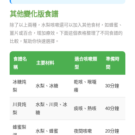
其他變化版食譜
除了以上兩種，水梨咳嗽還可以加入其他食材，如蜂蜜、
薑片或百合，增加療效。下面這個表格整理了不同食譜的
比較，幫助你快速選擇。
食譜名
適合咳嗽類
準備時
主要材料
稱
型
間
冰糖炖
乾咳、喉嚨
水梨、冰糖
30分鐘
梨
癢
川貝炖
水梨、川貝、冰
痰咳、熱咳
40分鐘
梨
糖
蜂蜜梨
水梨、蜂蜜
夜間咳嗽
20分鐘