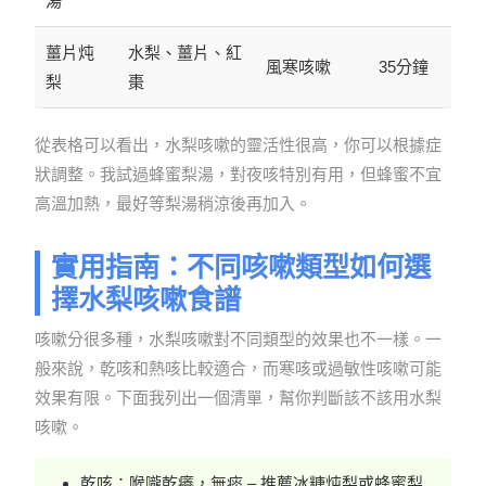
湯
薑片炖
水梨、薑片、紅
風寒咳嗽
35分鐘
梨
棗
從表格可以看出，水梨咳嗽的靈活性很高，你可以根據症
狀調整。我試過蜂蜜梨湯，對夜咳特別有用，但蜂蜜不宜
高溫加熱，最好等梨湯稍涼後再加入。
實用指南：不同咳嗽類型如何選
擇水梨咳嗽食譜
咳嗽分很多種，水梨咳嗽對不同類型的效果也不一樣。一
般來說，乾咳和熱咳比較適合，而寒咳或過敏性咳嗽可能
效果有限。下面我列出一個清單，幫你判斷該不該用水梨
咳嗽。
乾咳：喉嚨乾癢，無痰 – 推薦冰糖炖梨或蜂蜜梨