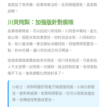
貪甜加了很多糖，結果咳嗽沒好，反而喉嚨更乾，真是教
訓啊。
川貝炖梨：加強版針對痰咳
如果咳嗽帶痰，可以試試川貝炖梨。川貝是中藥材，能化
痰止咳，搭配水梨效果更好。材料包括水梨、川貝粉約3
克、和少量冰糖。做法類似冰糖炖梨，但燉煮時間要長一
點，約40分鐘，讓川貝的成分充分釋放。
這個食譜我推薦給痰多的朋友，但川貝有點苦，可能有些
人不太習慣。記得第一次做時，我沒控制好量，苦得差點
喝不下去，後來調整比例就好多了。
小貼士：炖梨時最好用電子鍋或慢炖鍋，火候比較穩
定，避免煮過頭。如果時間緊迫，也可以用微波爐加
熱，但傳統炖煮風味更佳。