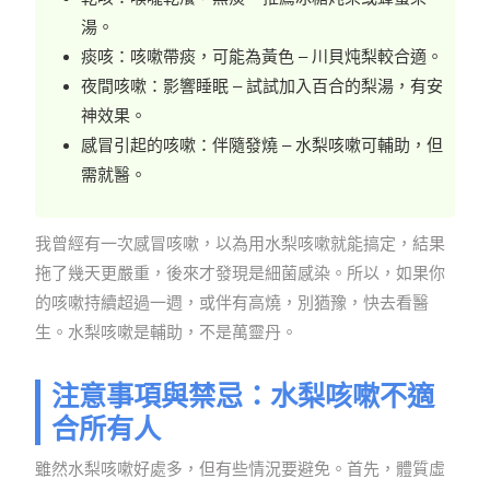
湯。
痰咳：咳嗽帶痰，可能為黃色 – 川貝炖梨較合適。
夜間咳嗽：影響睡眠 – 試試加入百合的梨湯，有安
神效果。
感冒引起的咳嗽：伴隨發燒 – 水梨咳嗽可輔助，但
需就醫。
我曾經有一次感冒咳嗽，以為用水梨咳嗽就能搞定，結果
拖了幾天更嚴重，後來才發現是細菌感染。所以，如果你
的咳嗽持續超過一週，或伴有高燒，別猶豫，快去看醫
生。水梨咳嗽是輔助，不是萬靈丹。
注意事項與禁忌：水梨咳嗽不適
合所有人
雖然水梨咳嗽好處多，但有些情況要避免。首先，體質虛