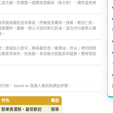
工具方面，你需要一個費南雪模具（長方形）、攪拌盆和烤
直到變成褐色並有香氣，然後放涼備用。接著，將杏仁粉、
過度攪拌。最後，倒入冷卻的焦化奶油，混合均勻後倒入模
黃。
發，直接加入即可；模具最好塗一層薄油，防沾；烤的時間
失敗是常有的，別氣餒，多試幾次就能抓到感覺。費南雪這
， based on 我個人嘗試和網友評價：
特色
難度
堅果香濃郁，最受歡迎
簡單