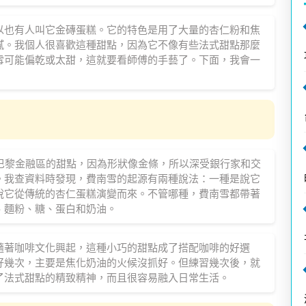
以也有人叫它金磚蛋糕。它的特色是用了大量的杏仁粉和焦
膩。我個人很喜歡這種甜點，因為它不像有些法式甜點那麼
雪可能偏乾或太甜，這就要看師傅的手藝了。下面，我會一
巴黎金融區的甜點，因為形狀像金條，所以深受銀行家和交
的意思。我查資料時發現，費南雪的起源有兩種說法：一種是說它
說它從傳統的杏仁蛋糕演變而來。不管哪種，費南雪都帶著
、麵粉、糖、蛋白和奶油。
隨著咖啡文化興起，這種小巧的甜點成了搭配咖啡的好選
好幾次，主要是焦化奶油的火候沒抓好。但練習幾次後，就
了法式甜點的精致精神，而且很容易融入日常生活。