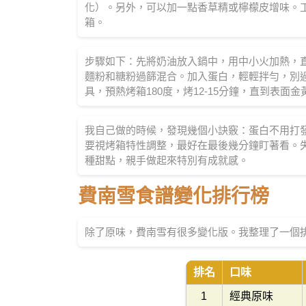
化）。另外，可以加一點香草精或檸檬皮增味。
箱。
步驟如下：先將奶油放入鍋中，用中小火加熱，
麵粉和糖粉過篩混合。加入蛋白，輕輕拌勻，別
具，預熱烤箱180度，烤12-15分鐘，直到表面金
我自己做的時候，發現幾個小訣竅：蛋白不用打
要視烤箱特性調整，最好在最後幾分鐘盯著看。
種甜點，親手做起來特別有成就感。
費南雪食譜變化排行榜
除了原味，費南雪有很多變化版。我整理了一個排行榜
排名
口味
1
經典原味