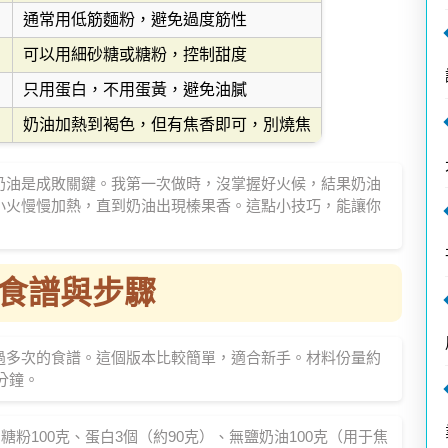
通常用低筋麵粉，避免過度筋性
可以用細砂糖或糖粉，控制甜度
只用蛋白，不用蛋黃，避免油膩
奶油加熱到褐色，但有焦香即可，別燒焦
奶油是成敗關鍵。我第一次做時，沒掌握好火候，結果奶油
小火慢慢加熱，直到奶油出現榛果香。這點小技巧，能讓你
食譜與步驟
過多次的食譜。這個版本比較簡單，適合新手。材料份量約
分鐘。
糖粉100克、蛋白3個（約90克）、無鹽奶油100克（用于焦