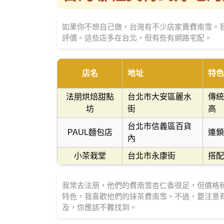
如果你不想自己做，台灣有不少店家賣費南雪。我整理
評價。這些店多在台北，但有些有網路宅配。
店名
地址
特色
法朋烘焙甜點
台北市大安區麗水
傳統
坊
街
高
台北市信義區百貨
PAUL麵包店
連鎖
內
小茶栽堂
台北市永康街
搭配
我常去法朋，他們的費南雪杏仁香很足，但價格稍
特色，我喜歡他們的抹茶費南雪。不過，要注意
及，你應該不難找到。