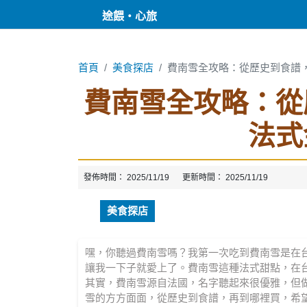
途餵・心旅
首頁
美食探店
費南雪全攻略：從歷史到食譜
費南雪全攻略：從
法式
發佈時間：
2025/11/19
更新時間：
2025/11/19
美食探店
嘿，你聽過費南雪嗎？我第一次吃到費南雪是在
讓我一下子就愛上了。費南雪這種法式甜點，在
其實，費南雪源自法國，名字聽起來很優雅，但
雪的方方面面，從歷史到食譜，再到哪裡買，希