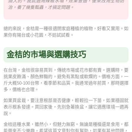
煩人的。我試過用辣椒水噴，效果普通，後來改用生物防
治，養了幾隻瓢蟲，才搞定問題。
總的來說，金桔是一種很適閤家庭種植的植物，好看又實用。如
果你有陽台或小花園，不妨試試看。
金桔的市場與選購技巧
在台灣，金桔很容易買到，傳統市場或花市都有賣。選購時，要
挑果皮飽滿、顏色鮮豔的，避免有黑點或軟爛的。價格方面，一
斤大概50-100台幣，看季節和品質。我通常過年前買，那時選擇
多，價格也合理。
如果買盆栽，要注意根部是否健康，輕輕拉一下苗，如果穩固就
表示根系發達。買回家後，先別急著換盆，讓它適應環境一週再
說。
金桔這種水果，雖然小，但魅力無窮。無論是種植還是食用，都
能帶來不少樂趣。希望這篇文章對你有幫助，如果有其他問題，