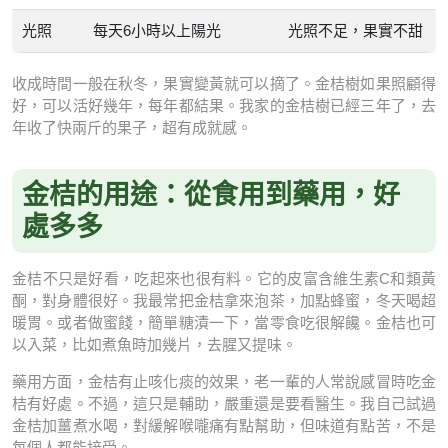
光照
每天6小時以上陽光
光照不足，果實不甜
收成時間一般在秋冬，果實變黃就可以摘了。金桔樹如果照顧得
好，可以活好幾年，每年都結果。我家的金桔樹已經三年了，去
年收了快兩斤的果子，超有成就感。
金桔的用途：從食用到藥用，好
處多多
金桔不只是好看，吃起來也很有料。它的皮富含維生素C和類黃
酮，對身體很好。我最常把金桔拿來泡茶，加點蜂蜜，冬天喝超
暖胃。或者做蜜餞，簡單糖漬一下，當零食吃很解饞。金桔也可
以入菜，比如煮魚時加幾片，去腥又提味。
藥用方面，金桔有止咳化痰的效果，老一輩的人常說感冒時吃金
桔有好處。不過，這只是輔助，嚴重還是要看醫生。我自己試過
金桔加薑煮水喝，對緩解喉嚨痛有點幫助，但味道有點苦，不是
每個人都能接受。