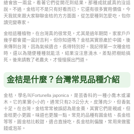
總會放一兩盆，看著它們從開花到結果，那種成就感真的沒話
說。不過，金桔可不是只有好看而已，它還有很多實用價值，今
天我就來跟大家聊聊金桔的方方面面，從怎麼種到怎麼吃，包你
讀完變專家。
金桔這種植物，在台灣真的很常見，尤其是過年期間，家家戶戶
幾乎都會擺一盆討吉利。但你知道嗎？金桔其實原產於中國，後
來傳到台灣，因為氣候適合，長得特別好。我記得第一次種金桔
時，還以為隨便種種就能活，結果沒注意澆水，差點把樹給搞
死。後來請教了老農夫，才慢慢摸出門道。
金桔是什麼？台灣常見品種介紹
金桔，學名叫Fortunella japonica，是芸香科的一種小喬木或灌
木。它的果實小小的，通常只有2-3公分大，皮薄肉少，但香氣
十足。在台灣，金桔常常被誤認為是金棗，其實它們是親戚，但
金桔更小更圓，味道也更酸一點。常見的品種有圓金桔、長金桔
等等，圓金桔比較甜，適合直接吃，長金桔則偏酸，常用來做蜜
餞或泡茶。