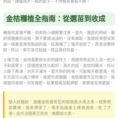
的話，建議用大一點的盆子，不然根系會長不開。
金桔種植全指南：從選苗到收成
種金桔其實不難，但有些小細節要注意。首先，選苗的時候，最
好挑健康的幼苗，葉子要綠油油的，沒有病斑。我曾經貪便宜買
過一株看起來有點弱的苗，結果種了三個月就掛了，真是浪費時
間。所以，寧可多花點錢，買品質好的苗。
土壤方面，金桔喜歡排水好的酸性土，我通常用泥炭土混一些沙
子和腐葉土，這樣透氣性比較好。澆水的話，金桔怕積水，所以
土乾了再澆，別天天灌水。夏天熱的時候，可能每天都要澆，但
冬天就可以減少頻率。施肥也是關鍵，金桔需要充足的養分，我
每個月會施一次有機肥，結果期再加點鉀肥，果實會長得更甜。
個人經驗談：我種金桔最常犯的錯就是水澆太多，結果根
部爛掉。後來學乖了，用手指插進土裡測濕度，乾了才
澆。這方法簡單又有效，推薦給大家。