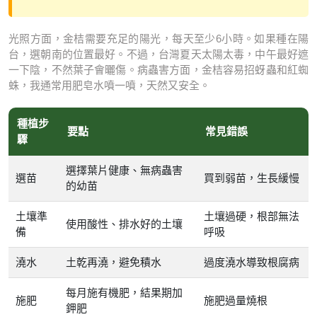
光照方面，金桔需要充足的陽光，每天至少6小時。如果種在陽
台，選朝南的位置最好。不過，台灣夏天太陽太毒，中午最好遮
一下陰，不然葉子會曬傷。病蟲害方面，金桔容易招蚜蟲和紅蜘
蛛，我通常用肥皂水噴一噴，天然又安全。
種植步
要點
常見錯誤
驟
選擇葉片健康、無病蟲害
選苗
買到弱苗，生長緩慢
的幼苗
土壤準
土壤過硬，根部無法
使用酸性、排水好的土壤
備
呼吸
澆水
土乾再澆，避免積水
過度澆水導致根腐病
每月施有機肥，結果期加
施肥
施肥過量燒根
鉀肥