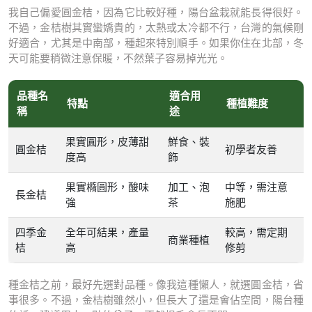
我自己偏愛圓金桔，因為它比較好種，陽台盆栽就能長得很好。
不過，金桔樹其實蠻嬌貴的，太熱或太冷都不行，台灣的氣候剛
好適合，尤其是中南部，種起來特別順手。如果你住在北部，冬
天可能要稍微注意保暖，不然葉子容易掉光光。
品種名
適合用
特點
種植難度
稱
途
果實圓形，皮薄甜
鮮食、裝
圓金桔
初學者友善
度高
飾
果實橢圓形，酸味
加工、泡
中等，需注意
長金桔
強
茶
施肥
四季金
全年可結果，產量
較高，需定期
商業種植
桔
高
修剪
種金桔之前，最好先選對品種。像我這種懶人，就選圓金桔，省
事很多。不過，金桔樹雖然小，但長大了還是會佔空間，陽台種