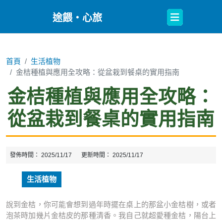
Open
途餵・心旅
Button
首頁
生活植物
金桔種植與應用全攻略：從盆栽到餐桌的實用指南
金桔種植與應用全攻略：
從盆栽到餐桌的實用指南
發佈時間：
2025/11/17
更新時間：
2025/11/17
生活植物
說到金桔，你可能會想到過年時擺在桌上的那盆小金桔樹，或者
泡茶時加幾片金桔皮的那種清香。我自己就超愛種金桔，陽台上