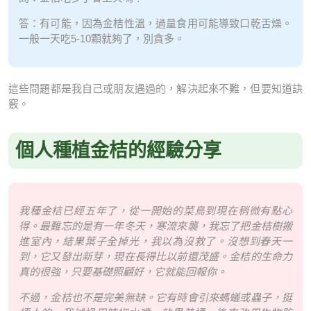
答：有可能，因為金桔性溫，過量食用可能導致口乾舌燥。
一般一天吃5-10顆就夠了，別貪多。
這些問題都是我自己或朋友遇過的，解決起來不難，但要知道訣
竅。
個人種植金桔的經驗分享
我種金桔已經五年了，從一開始的菜鳥到現在稍微有點心
得。最難忘的是有一年冬天，寒流來襲，我忘了把金桔樹搬
進室內，結果葉子全掉光，我以為沒救了。沒想到春天一
到，它又發出新芽，現在長得比以前還茂盛。金桔的生命力
真的很強，只要基礎照顧好，它就能回報你。
不過，金桔也不是完美無缺。它有時會引來螞蟻或蟲子，挺