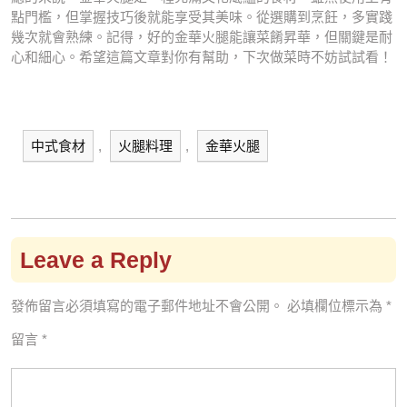
點門檻，但掌握技巧後就能享受其美味。從選購到烹飪，多實踐
幾次就會熟練。記得，好的金華火腿能讓菜餚昇華，但關鍵是耐
心和細心。希望這篇文章對你有幫助，下次做菜時不妨試試看！
中式食材
,
火腿料理
,
金華火腿
Leave a Reply
發佈留言必須填寫的電子郵件地址不會公開。
必填欄位標示為
*
留言
*