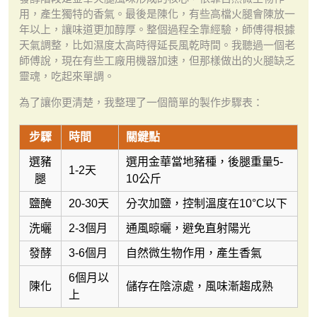
用，產生獨特的香氣。最後是陳化，有些高檔火腿會陳放一
年以上，讓味道更加醇厚。整個過程全靠經驗，師傅得根據
天氣調整，比如濕度太高時得延長風乾時間。我聽過一個老
師傅說，現在有些工廠用機器加速，但那樣做出的火腿缺乏
靈魂，吃起來單調。
為了讓你更清楚，我整理了一個簡單的製作步驟表：
步驟
時間
關鍵點
選豬
選用金華當地豬種，後腿重量5-
1-2天
腿
10公斤
鹽醃
20-30天
分次加鹽，控制溫度在10°C以下
洗曬
2-3個月
通風晾曬，避免直射陽光
發酵
3-6個月
自然微生物作用，產生香氣
6個月以
陳化
儲存在陰涼處，風味漸趨成熟
上