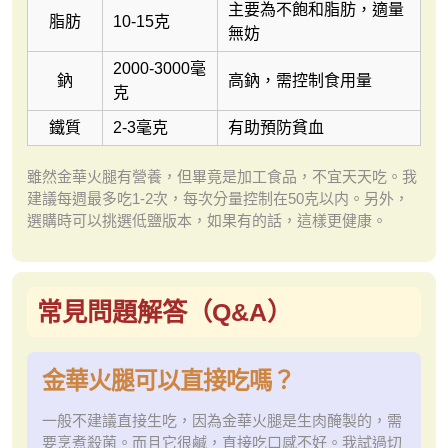
主要為不飽和脂肪，適量
脂肪
10-15克
無妨
2000-3000毫
鈉
高鈉，需控制食用量
克
鐵質
2-3毫克
有助預防貧血
雖然金華火腿有營養，但畢竟是加工食品，不宜天天吃。我
建議每週最多吃1-2次，每次分量控制在50克以内。另外，
選購時可以挑選低鹽版本，如果有的話，這樣更健康。
常見問題解答（Q&A）
金華火腿可以直接吃嗎？
一般不建議直接生吃，因為金華火腿是生肉醃製的，需
要烹煮殺菌。而且它很鹹，直接吃口感不好。我試過切