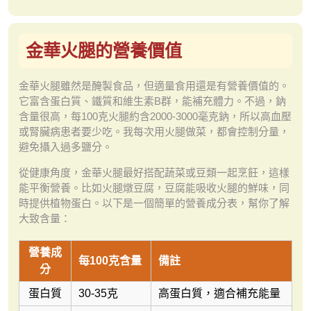
金華火腿的營養價值
金華火腿雖然是醃製食品，但適量食用還是有營養價值的。
它富含蛋白質、鐵質和維生素B群，能補充體力。不過，鈉
含量很高，每100克火腿約含2000-3000毫克鈉，所以高血壓
或腎臟病患者要少吃。我每次用火腿做菜，都會控制分量，
避免攝入過多鹽分。
從健康角度，金華火腿最好搭配蔬菜或豆類一起烹飪，這樣
能平衡營養。比如火腿燉豆腐，豆腐能吸收火腿的鮮味，同
時提供植物蛋白。以下是一個簡單的營養成分表，幫你了解
大致含量：
營養成
每100克含量
備註
分
蛋白質
30-35克
高蛋白質，適合補充能量