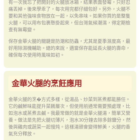
有一次我忘了把開封的火腿放冰箱，結果表面發霉，只好忍
痛丟掉。後來學乖了，每次用完都仔細包好。另外，火腿不
要和其他強味食物放在一起，以免串味。如果你買的是整隻
火腿，可以用布包裹懸掛起來，但台灣氣候潮濕，得定期檢
查有無霉變。
保存金華火腿的關鍵是防潮和防蟲，尤其是夏季濕度高，最
好用除濕機輔助。總的來說，適當保存能延長火腿的壽命，
確保每次使用時風味如初。
金華火腿的烹飪應用
金華火腿的烹�方式多樣，從湯品、炒菜到蒸煮都能勝任。
它的鹹鮮味能提升菜餚層次，但使用前通常需要預處理，比
如泡水或蒸煮去鹹。我最常做的就是金華火腿湯，簡單又營
養。做法是先把火腿切薄片，泡水30分鐘去除多餘鹽分，然
後與雞肉或蔬菜一起慢炖。這樣湯頭會變得鮮美，火腿的香
氣充分釋放。