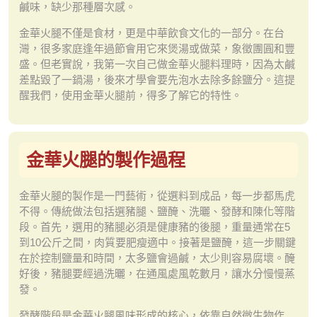
鹹味，缺少那種層次感。
金華火腿不僅是食材，更是中華飲食文化的一部分。在台
灣，很多家庭逢年過節會用它來煲湯或做菜，象徵團圓和豐
盛。但老實說，我第一次自己做金華火腿料理時，因為太鹹
差點毀了一鍋湯，後來才學會要先泡水去除多餘鹽分。這提
醒我們，使用金華火腿前，得多了解它的特性。
金華火腿的製作過程
金華火腿的製作是一門藝術，從選料到成品，每一步都馬虎
不得。傳統做法包括選豬腿、鹽醃、洗曬、發酵和陳化等階
段。首先，選用的豬腿必須是健康豬的後腿，重量通常在5
到10公斤之間，肉質要肥瘦適中。接著是鹽醃，這一步關鍵
在於控制鹽量和時間，太多鹽會過鹹，太少則容易腐壞。醃
好後，豬腿要經過洗曬，在通風處風乾數月，讓水分慢慢蒸
發。
發酵階段是金華火腿風味形成的核心，依靠自然微生物作