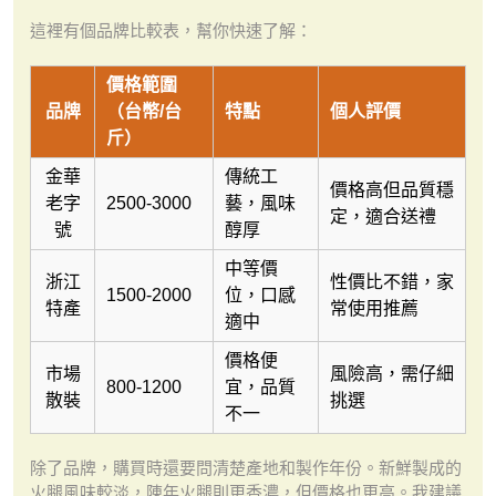
這裡有個品牌比較表，幫你快速了解：
價格範圍
品牌
（台幣/台
特點
個人評價
斤）
金華
傳統工
價格高但品質穩
老字
2500-3000
藝，風味
定，適合送禮
號
醇厚
中等價
浙江
性價比不錯，家
1500-2000
位，口感
特產
常使用推薦
適中
價格便
市場
風險高，需仔細
800-1200
宜，品質
散裝
挑選
不一
除了品牌，購買時還要問清楚產地和製作年份。新鮮製成的
火腿風味較淡，陳年火腿則更香濃，但價格也更高。我建議