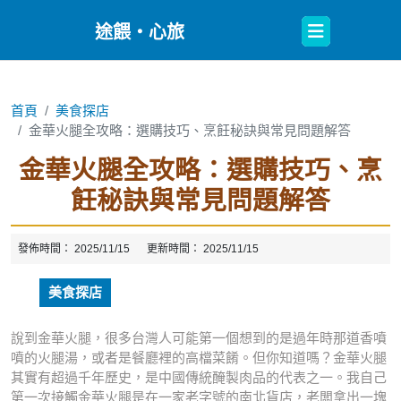
Open
途餵・心旅
Button
首頁
美食探店
金華火腿全攻略：選購技巧、烹飪秘訣與常見問題解答
金華火腿全攻略：選購技巧、烹
飪秘訣與常見問題解答
發佈時間：
2025/11/15
更新時間：
2025/11/15
美食探店
說到金華火腿，很多台灣人可能第一個想到的是過年時那道香噴
噴的火腿湯，或者是餐廳裡的高檔菜餚。但你知道嗎？金華火腿
其實有超過千年歷史，是中國傳統醃製肉品的代表之一。我自己
第一次接觸金華火腿是在一家老字號的南北貨店，老闆拿出一塊