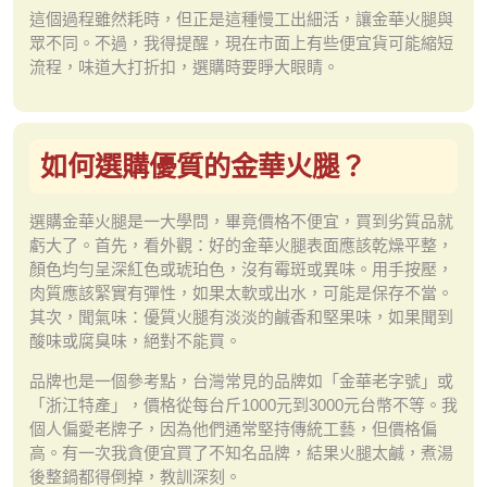
這個過程雖然耗時，但正是這種慢工出細活，讓金華火腿與
眾不同。不過，我得提醒，現在市面上有些便宜貨可能縮短
流程，味道大打折扣，選購時要睜大眼睛。
如何選購優質的金華火腿？
選購金華火腿是一大學問，畢竟價格不便宜，買到劣質品就
虧大了。首先，看外觀：好的金華火腿表面應該乾燥平整，
顏色均勻呈深紅色或琥珀色，沒有霉斑或異味。用手按壓，
肉質應該緊實有彈性，如果太軟或出水，可能是保存不當。
其次，聞氣味：優質火腿有淡淡的鹹香和堅果味，如果聞到
酸味或腐臭味，絕對不能買。
品牌也是一個參考點，台灣常見的品牌如「金華老字號」或
「浙江特產」，價格從每台斤1000元到3000元台幣不等。我
個人偏愛老牌子，因為他們通常堅持傳統工藝，但價格偏
高。有一次我貪便宜買了不知名品牌，結果火腿太鹹，煮湯
後整鍋都得倒掉，教訓深刻。