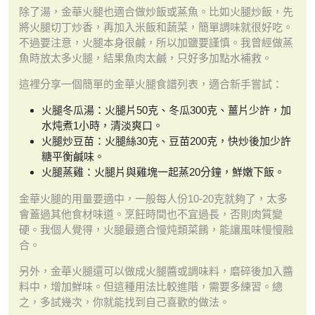
除了湯，金華火腿也適合做炒飯或蒸魚。比如火腿炒飯，先
將火腿切丁炒香，再加入米飯和蔬菜，簡單調味就很好吃。
不過要注意，火腿本身很鹹，所以加鹽要謹慎。我曾經做蒸
魚時放太多火腿，結果魚肉太鹹，只好多加點水補救。
這裡分享一個簡單的金華火腿食譜列表，適合新手嘗試：
火腿冬瓜湯：火腿片50克、冬瓜300克、薑片少許，加
水炖煮1小時，清淡爽口。
火腿炒豆苗：火腿絲30克、豆苗200克，快炒後加少許
糖平衡鹹味。
火腿蒸雞：火腿片與雞塊一起蒸20分鐘，鮮嫩下飯。
金華火腿的用量要適中，一般每人份10-20克就夠了，太多
會蓋過其他食材味道。烹飪時間也不宜過長，否則肉質變
硬。我個人覺得，火腿最適合慢炖類菜餚，能讓風味慢慢融
合。
另外，金華火腿還可以做成火腿醬或調味料，磨碎後加入醬
料中，增加鮮味。但這種用法比較進階，需要多練習。總
之，多試幾次，你就能找到自己喜歡的做法。