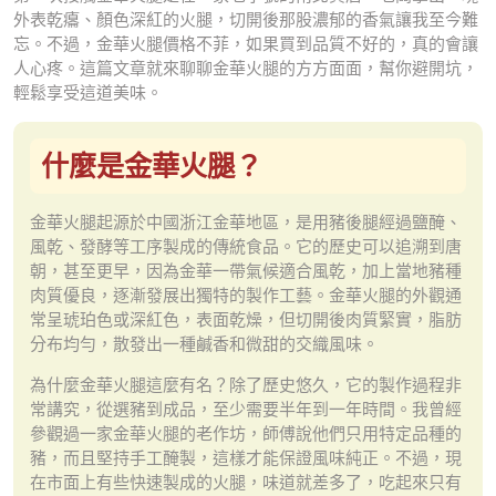
外表乾癟、顏色深紅的火腿，切開後那股濃郁的香氣讓我至今難
忘。不過，金華火腿價格不菲，如果買到品質不好的，真的會讓
人心疼。這篇文章就來聊聊金華火腿的方方面面，幫你避開坑，
輕鬆享受這道美味。
什麼是金華火腿？
金華火腿起源於中國浙江金華地區，是用豬後腿經過鹽醃、
風乾、發酵等工序製成的傳統食品。它的歷史可以追溯到唐
朝，甚至更早，因為金華一帶氣候適合風乾，加上當地豬種
肉質優良，逐漸發展出獨特的製作工藝。金華火腿的外觀通
常呈琥珀色或深紅色，表面乾燥，但切開後肉質緊實，脂肪
分布均勻，散發出一種鹹香和微甜的交織風味。
為什麼金華火腿這麼有名？除了歷史悠久，它的製作過程非
常講究，從選豬到成品，至少需要半年到一年時間。我曾經
參觀過一家金華火腿的老作坊，師傅說他們只用特定品種的
豬，而且堅持手工醃製，這樣才能保證風味純正。不過，現
在市面上有些快速製成的火腿，味道就差多了，吃起來只有