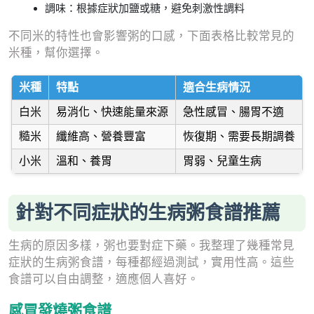
調味：根據症狀加鹽或糖，避免刺激性調料
不同米的特性也會影響粥的口感，下面表格比較常見的
米種，幫你選擇。
米種
特點
適合生病情況
白米
易消化、快速能量來源
急性感冒、腸胃不適
糙米
纖維高、營養豐富
恢復期、需要長期調養
小米
溫和、養胃
胃弱、兒童生病
針對不同症狀的生病粥食譜推薦
生病的原因多樣，粥也要對症下藥。我整理了幾種常見
症狀的生病粥食譜，每種都經過測試，實用性高。這些
食譜可以自由調整，適應個人喜好。
感冒發燒粥食譜