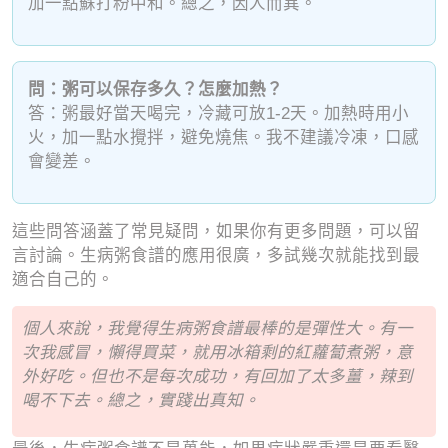
加一點蘇打粉中和。總之，因人而異。
問：粥可以保存多久？怎麼加熱？
答：粥最好當天喝完，冷藏可放1-2天。加熱時用小
火，加一點水攪拌，避免燒焦。我不建議冷凍，口感
會變差。
這些問答涵蓋了常見疑問，如果你有更多問題，可以留
言討論。生病粥食譜的應用很廣，多試幾次就能找到最
適合自己的。
個人來說，我覺得生病粥食譜最棒的是彈性大。有一
次我感冒，懶得買菜，就用冰箱剩的紅蘿蔔煮粥，意
外好吃。但也不是每次成功，有回加了太多薑，辣到
喝不下去。總之，實踐出真知。