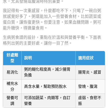
水，尤其發燒或腹瀉時特別重要。
我記得有一次重感冒，什麼都吃不下，只喝了一碗白粥
就感覺好多了。粥還能加入一些營養食材，比如蔬菜或
蛋白質，讓恢復更快。但要注意，如果血糖問題，粥可
能升糖快，得適量食用。
生病粥食譜的設計，重點在於溫和與營養平衡。下面表
格列出粥的主要好處，讓你一目了然。
好處類
說明
適用症狀
型
粥的糊化程度高，減少腸胃
易消化
腸胃炎、感冒
負擔
補充水
高含水量，幫助預防脫水
發燒、腹瀉
分
營養可
可添加蔬菜、肉類等，自訂
虛弱、食慾不
調
營養
振