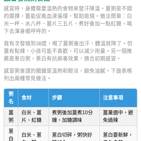
感冒時，身體需要溫熱的食物來發汗降溫。薑粥是不錯
的選擇，薑能促進血液循環，幫助退燒。做法簡單：白
米一杯、水八杯、薑片三五片。煮好後加一點紅糖，喝
下去渾身暖呼呼的。
我有次發燒到38度，喝了薑粥後出汗，體溫就降了。但
薑有點辣，小孩可能不喜歡，可以減少用量。另一個推
薦是蔥白粥，蔥白有抗病毒效果，適合初期感冒。
感冒粥食譜的關鍵是溫熱和輕淡，避免油膩。下面表格
列出兩種常見做法。
粥
食材
步驟
注意事項
名
薑
白米、薑
煮粥後加薑煮10分
薑量適中，避
粥
片、紅糖
鐘，加糖調味
免過辣
蔥
白米、蔥
蔥白切碎，粥快好
蔥白要新鮮，
白