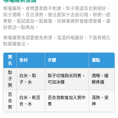
喉嚨痛時，食物要柔軟不刺激。梨子粥或百合粥很好，
梨子潤喉，百合清熱。做法是梨子去皮切塊，和粥一起
煮軟。我試過加一點蜂蜜，但蜂蜜遇熱會破壞營養，最
好粥涼一點再加。
喉嚨痛粥食譜要避免熱燙，溫溫的喝最好。下面表格比
較兩種做法。
粥
食材
步驟
優點
名
梨
白米、梨
梨子切塊與米同煮，
潤喉、緩
子
子、水
可加冰糖
解疼痛
粥
百
白米、乾百
百合泡軟後加入粥中
清熱、安
合
合、水
煮
神
粥