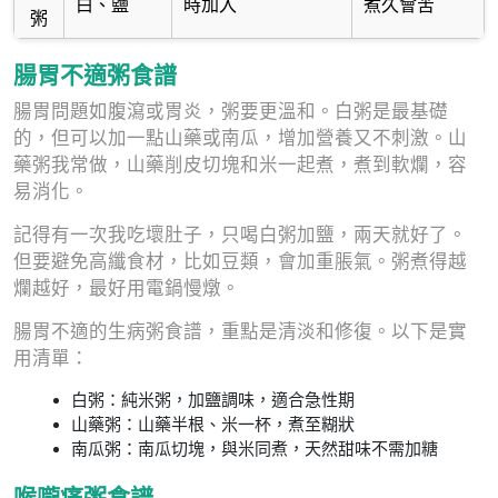
白、鹽
時加入
煮久會苦
粥
腸胃不適粥食譜
腸胃問題如腹瀉或胃炎，粥要更溫和。白粥是最基礎
的，但可以加一點山藥或南瓜，增加營養又不刺激。山
藥粥我常做，山藥削皮切塊和米一起煮，煮到軟爛，容
易消化。
記得有一次我吃壞肚子，只喝白粥加鹽，兩天就好了。
但要避免高纖食材，比如豆類，會加重脹氣。粥煮得越
爛越好，最好用電鍋慢燉。
腸胃不適的生病粥食譜，重點是清淡和修復。以下是實
用清單：
白粥：純米粥，加鹽調味，適合急性期
山藥粥：山藥半根、米一杯，煮至糊狀
南瓜粥：南瓜切塊，與米同煮，天然甜味不需加糖
喉嚨痛粥食譜