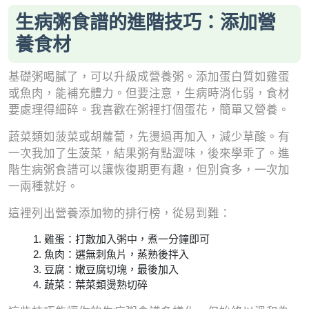
生病粥食譜的進階技巧：添加營
養食材
基礎粥喝膩了，可以升級成營養粥。添加蛋白質如雞蛋
或魚肉，能補充體力。但要注意，生病時消化弱，食材
要處理得細碎。我喜歡在粥裡打個蛋花，簡單又營養。
蔬菜類如菠菜或胡蘿蔔，先燙過再加入，減少草酸。有
一次我加了生菠菜，結果粥有點澀味，後來學乖了。進
階生病粥食譜可以讓恢復期更有趣，但別貪多，一次加
一兩種就好。
這裡列出營養添加物的排行榜，從易到難：
雞蛋：打散加入粥中，煮一分鐘即可
魚肉：選無刺魚片，蒸熟後拌入
豆腐：嫩豆腐切塊，最後加入
蔬菜：葉菜類燙熟切碎