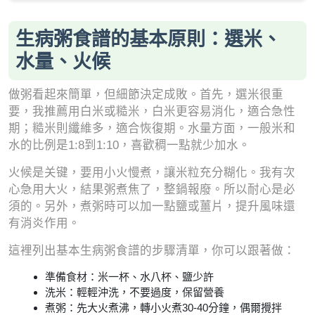
生病粥食譜的基本原則：選米、
水量、火候
做粥看起來簡單，但細節決定成敗。首先，選米很重
要，我推薦用白米或糙米，白米更容易消化，適合急性
期；糙米則纖維多，適合恢復期。水量方面，一般米和
水的比例是1:8到1:10，喜歡稠一點就少加水。
火候是关键，要用小火慢煮，讓米粒充分糊化。我有次
心急用大火，結果粥煮焦了，整鍋報廢。所以耐心是必
須的。另外，煮粥時可以加一點鹽或薑片，提升風味還
有消炎作用。
這裡列出基本生病粥食譜的步驟清單，你可以跟著做：
準備食材：米一杯、水八杯、鹽少許
洗米：輕輕沖洗，不要過度，保留營養
煮粥：先大火煮沸，轉小火煮30-40分鐘，偶爾攪拌