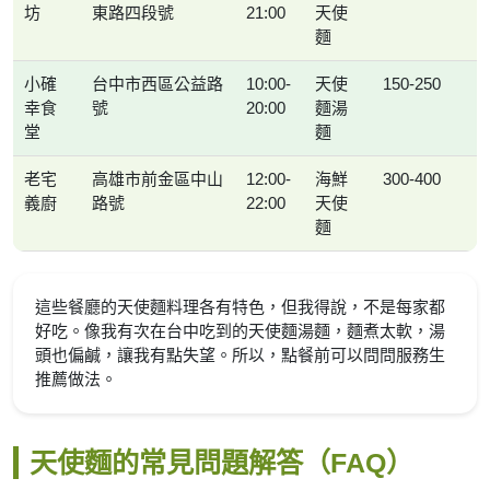
坊
東路四段號
21:00
天使
麵
小確
台中市西區公益路
10:00-
天使
150-250
幸食
號
20:00
麵湯
堂
麵
老宅
高雄市前金區中山
12:00-
海鮮
300-400
義廚
路號
22:00
天使
麵
這些餐廳的天使麵料理各有特色，但我得說，不是每家都
好吃。像我有次在台中吃到的天使麵湯麵，麵煮太軟，湯
頭也偏鹹，讓我有點失望。所以，點餐前可以問問服務生
推薦做法。
天使麵的常見問題解答（FAQ）