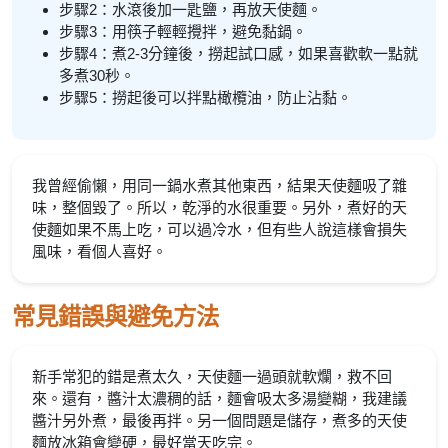
步驟2：水滾後加一匙鹽，再放天使麵。
步驟3：用筷子輕輕攪拌，避免黏鍋。
步驟4：煮2-3分鐘後，撈起試口感，如果喜歡軟一點就
多煮30秒。
步驟5：撈起後可以拌點橄欖油，防止沾黏。
我曾經偷懶，用同一鍋水煮其他東西，結果天使麵吸了雜
味，整個毀了。所以，乾淨的水很重要。另外，煮好的天
使麵如果不馬上吃，可以過冷水，但有些人說這樣會損失
風味，看個人喜好。
常見錯誤與避免方法
新手常犯的錯是煮太久，天使麵一過頭就軟爛，救不回
來。還有，醬汁太濃稠的話，麵會吸太多湯變糊，我建議
醬汁另外煮，最後再拌。另一個問題是儲存，煮多的天使
麵放冰箱會變硬，最好當天吃完。