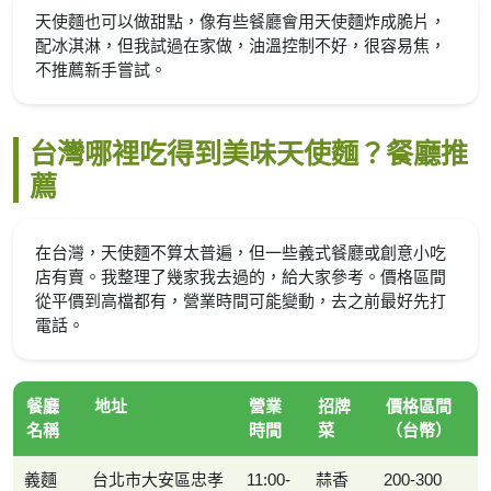
天使麵也可以做甜點，像有些餐廳會用天使麵炸成脆片，
配冰淇淋，但我試過在家做，油溫控制不好，很容易焦，
不推薦新手嘗試。
台灣哪裡吃得到美味天使麵？餐廳推
薦
在台灣，天使麵不算太普遍，但一些義式餐廳或創意小吃
店有賣。我整理了幾家我去過的，給大家參考。價格區間
從平價到高檔都有，營業時間可能變動，去之前最好先打
電話。
餐廳
地址
營業
招牌
價格區間
名稱
時間
菜
（台幣）
義麵
台北市大安區忠孝
11:00-
蒜香
200-300