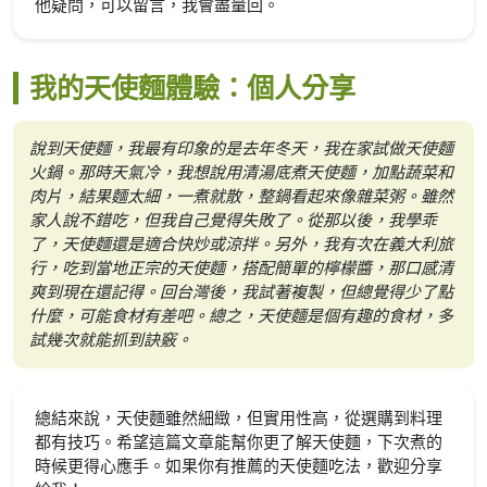
他疑問，可以留言，我會盡量回。
我的天使麵體驗：個人分享
說到天使麵，我最有印象的是去年冬天，我在家試做天使麵
火鍋。那時天氣冷，我想說用清湯底煮天使麵，加點蔬菜和
肉片，結果麵太細，一煮就散，整鍋看起來像雜菜粥。雖然
家人說不錯吃，但我自己覺得失敗了。從那以後，我學乖
了，天使麵還是適合快炒或涼拌。另外，我有次在義大利旅
行，吃到當地正宗的天使麵，搭配簡單的檸檬醬，那口感清
爽到現在還記得。回台灣後，我試著複製，但總覺得少了點
什麼，可能食材有差吧。總之，天使麵是個有趣的食材，多
試幾次就能抓到訣竅。
總結來說，天使麵雖然細緻，但實用性高，從選購到料理
都有技巧。希望這篇文章能幫你更了解天使麵，下次煮的
時候更得心應手。如果你有推薦的天使麵吃法，歡迎分享