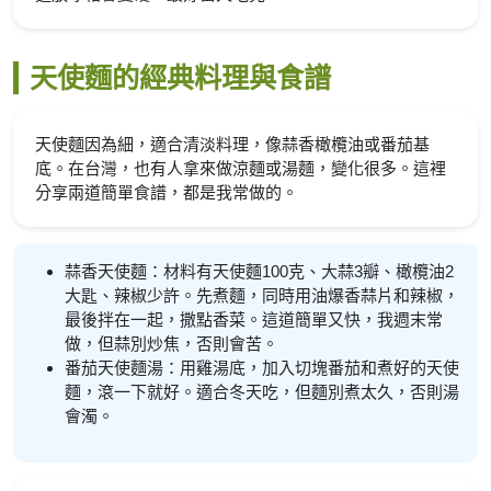
天使麵的經典料理與食譜
天使麵因為細，適合清淡料理，像蒜香橄欖油或番茄基
底。在台灣，也有人拿來做涼麵或湯麵，變化很多。這裡
分享兩道簡單食譜，都是我常做的。
蒜香天使麵：材料有天使麵100克、大蒜3瓣、橄欖油2
大匙、辣椒少許。先煮麵，同時用油爆香蒜片和辣椒，
最後拌在一起，撒點香菜。這道簡單又快，我週末常
做，但蒜別炒焦，否則會苦。
番茄天使麵湯：用雞湯底，加入切塊番茄和煮好的天使
麵，滾一下就好。適合冬天吃，但麵別煮太久，否則湯
會濁。