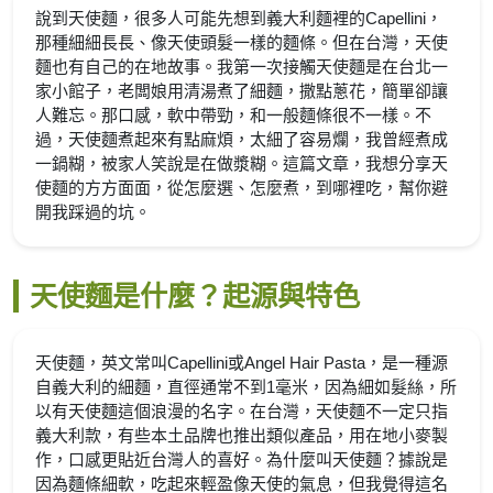
說到天使麵，很多人可能先想到義大利麵裡的Capellini，
那種細細長長、像天使頭髮一樣的麵條。但在台灣，天使
麵也有自己的在地故事。我第一次接觸天使麵是在台北一
家小館子，老闆娘用清湯煮了細麵，撒點蔥花，簡單卻讓
人難忘。那口感，軟中帶勁，和一般麵條很不一樣。不
過，天使麵煮起來有點麻煩，太細了容易爛，我曾經煮成
一鍋糊，被家人笑說是在做漿糊。這篇文章，我想分享天
使麵的方方面面，從怎麼選、怎麼煮，到哪裡吃，幫你避
開我踩過的坑。
天使麵是什麼？起源與特色
天使麵，英文常叫Capellini或Angel Hair Pasta，是一種源
自義大利的細麵，直徑通常不到1毫米，因為細如髮絲，所
以有天使麵這個浪漫的名字。在台灣，天使麵不一定只指
義大利款，有些本土品牌也推出類似產品，用在地小麥製
作，口感更貼近台灣人的喜好。為什麼叫天使麵？據說是
因為麵條細軟，吃起來輕盈像天使的氣息，但我覺得這名