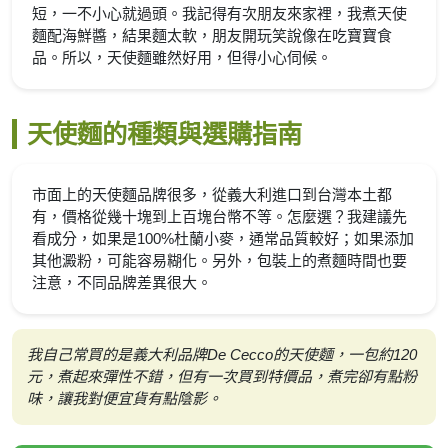
短，一不小心就過頭。我記得有次朋友來家裡，我煮天使
麵配海鮮醬，結果麵太軟，朋友開玩笑說像在吃寶寶食
品。所以，天使麵雖然好用，但得小心伺候。
天使麵的種類與選購指南
市面上的天使麵品牌很多，從義大利進口到台灣本土都
有，價格從幾十塊到上百塊台幣不等。怎麼選？我建議先
看成分，如果是100%杜蘭小麥，通常品質較好；如果添加
其他澱粉，可能容易糊化。另外，包裝上的煮麵時間也要
注意，不同品牌差異很大。
我自己常買的是義大利品牌De Cecco的天使麵，一包約120
元，煮起來彈性不錯，但有一次買到特價品，煮完卻有點粉
味，讓我對便宜貨有點陰影。