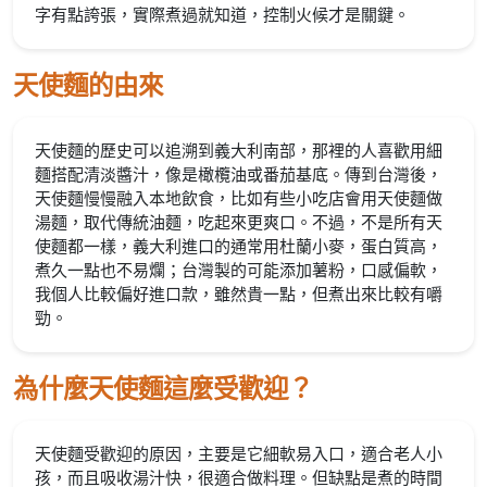
字有點誇張，實際煮過就知道，控制火候才是關鍵。
天使麵的由來
天使麵的歷史可以追溯到義大利南部，那裡的人喜歡用細
麵搭配清淡醬汁，像是橄欖油或番茄基底。傳到台灣後，
天使麵慢慢融入本地飲食，比如有些小吃店會用天使麵做
湯麵，取代傳統油麵，吃起來更爽口。不過，不是所有天
使麵都一樣，義大利進口的通常用杜蘭小麥，蛋白質高，
煮久一點也不易爛；台灣製的可能添加薯粉，口感偏軟，
我個人比較偏好進口款，雖然貴一點，但煮出來比較有嚼
勁。
為什麼天使麵這麼受歡迎？
天使麵受歡迎的原因，主要是它細軟易入口，適合老人小
孩，而且吸收湯汁快，很適合做料理。但缺點是煮的時間