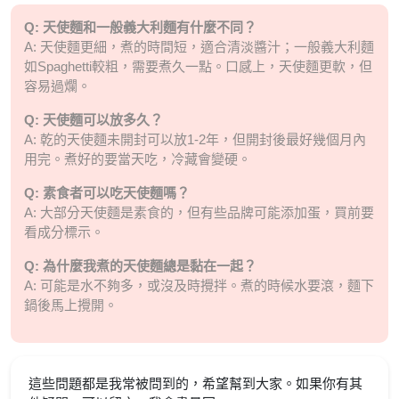
Q: 天使麵和一般義大利麵有什麼不同？
A: 天使麵更細，煮的時間短，適合清淡醬汁；一般義大利麵
如Spaghetti較粗，需要煮久一點。口感上，天使麵更軟，但
容易過爛。
Q: 天使麵可以放多久？
A: 乾的天使麵未開封可以放1-2年，但開封後最好幾個月內
用完。煮好的要當天吃，冷藏會變硬。
Q: 素食者可以吃天使麵嗎？
A: 大部分天使麵是素食的，但有些品牌可能添加蛋，買前要
看成分標示。
Q: 為什麼我煮的天使麵總是黏在一起？
A: 可能是水不夠多，或沒及時攪拌。煮的時候水要滾，麵下
鍋後馬上攪開。
這些問題都是我常被問到的，希望幫到大家。如果你有其