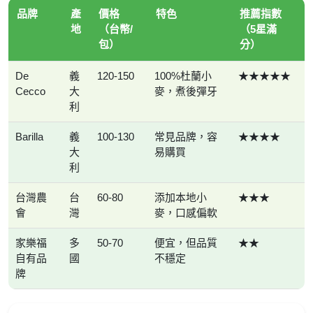
品牌
產
價格
特色
推薦指數
地
（台幣/
（5星滿
包）
分）
De
義
120-150
100%杜蘭小
★★★★★
Cecco
大
麥，煮後彈牙
利
Barilla
義
100-130
常見品牌，容
★★★★
大
易購買
利
台灣農
台
60-80
添加本地小
★★★
會
灣
麥，口感偏軟
家樂福
多
50-70
便宜，但品質
★★
自有品
國
不穩定
牌