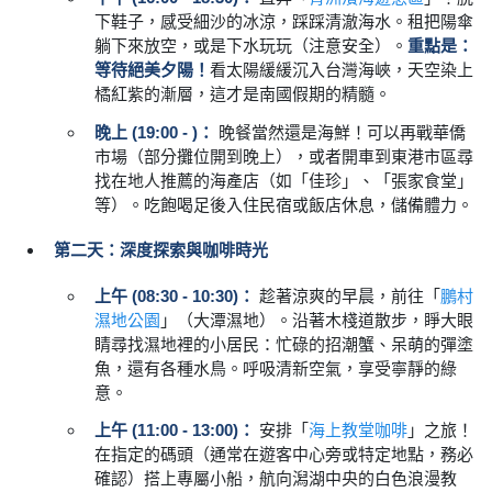
下鞋子，感受細沙的冰涼，踩踩清澈海水。租把陽傘
躺下來放空，或是下水玩玩（注意安全）。
重點是：
等待絕美夕陽！
看太陽緩緩沉入台灣海峽，天空染上
橘紅紫的漸層，這才是南國假期的精髓。
晚上 (19:00 - )：
晚餐當然還是海鮮！可以再戰華僑
市場（部分攤位開到晚上），或者開車到東港市區尋
找在地人推薦的海產店（如「佳珍」、「張家食堂」
等）。吃飽喝足後入住民宿或飯店休息，儲備體力。
第二天：深度探索與咖啡時光
上午 (08:30 - 10:30)：
趁著涼爽的早晨，前往「
鵬村
濕地公園
」（大潭濕地）。沿著木棧道散步，睜大眼
睛尋找濕地裡的小居民：忙碌的招潮蟹、呆萌的彈塗
魚，還有各種水鳥。呼吸清新空氣，享受寧靜的綠
意。
上午 (11:00 - 13:00)：
安排「
海上教堂咖啡
」之旅！
在指定的碼頭（通常在遊客中心旁或特定地點，務必
確認）搭上專屬小船，航向潟湖中央的白色浪漫教