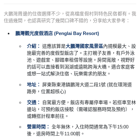
大鵬灣周邊的住宿選擇不少，從高檔度假村到特色民宿都有。我
住過幾間，也認真研究了幾間口碑不錯的，分享給大家參考：
鵬灣觀光度假酒店 (Penglai Bay Resort)
介紹：
這應該算是
大鵬灣國家風景區
內規模最大、設
施最完善的度假型飯店了。主打親子友善，有戶外泳
池、遊戲室、腳踏車租借等設施。房間寬敞，視野好
的話可以直接看到潟湖或遠眺跨海大橋。適合家庭客
或想一站式解決住宿、玩樂需求的朋友。
地址：
屏東縣東港鎮鵬灣大道二段1號 (就在環灣道
路旁，位置超核心)
交通：
自駕最方便，飯店有專屬停車場。若搭車至林
邊站，可預約飯店接駁（需確認服務時間及預約），
或轉搭計程車前往。
營業時間：
全年無休，入住時間通常為下午15:00
後，退房時間上午11:00前。