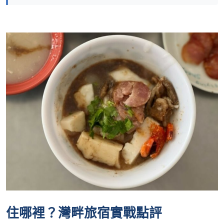
住哪裡？灣畔旅宿實戰點評