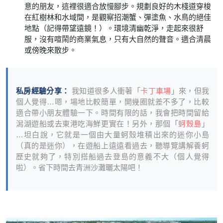
意的朋友，這裡很適合放慢腳步。規劃良好的木棧道穿梭
在紅樹林和水域間，是觀察招潮蟹、彈塗魚、水鳥的絕佳
地點（記得帶望遠鏡！）。環境清幽乾淨，走起來很舒
服，沒有喧鬧的商業氣息，只有大自然的聲音。適合清晨
或傍晚來散步。
私房經驗分享：
我知道很多人衝著「
卡丁車場
」來，但我
個人覺得…嗯，場地比較簡單，開幾圈就差不多了，比較
適合帶小朋友體驗一下。時間有限的話，我會把時間留給
潟湖遊船或去東港吃海鮮更實在！另外，那個「
蚵殼島
」
…坦白說，它就是一個由大量蚵殼堆積出來的迷你小島
（真的是迷你），在遊船上遠遠看過去，聽導覽講解養蚵
歷史就夠了，特別搭船過去登島的意義不大（個人覺得
啦）。省下時間去青洲沙灘曬太陽吧！