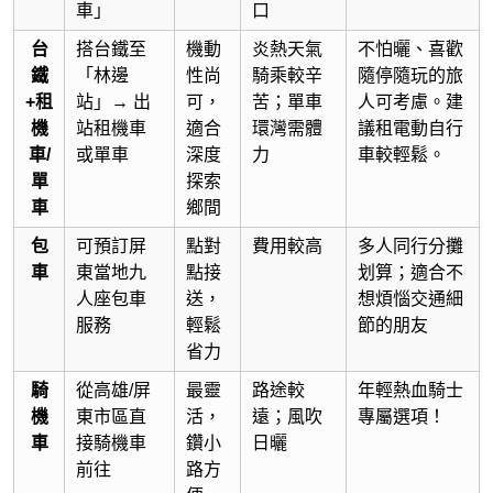
車」
口
台
搭台鐵至
機動
炎熱天氣
不怕曬、喜歡
鐵
「林邊
性尚
騎乘較辛
隨停隨玩的旅
+租
站」→ 出
可，
苦；單車
人可考慮。建
機
站租機車
適合
環灣需體
議租電動自行
車/
或單車
深度
力
車較輕鬆。
單
探索
車
鄉間
包
可預訂屏
點對
費用較高
多人同行分攤
車
東當地九
點接
划算；適合不
人座包車
送，
想煩惱交通細
服務
輕鬆
節的朋友
省力
騎
從高雄/屏
最靈
路途較
年輕熱血騎士
機
東市區直
活，
遠；風吹
專屬選項！
車
接騎機車
鑽小
日曬
前往
路方