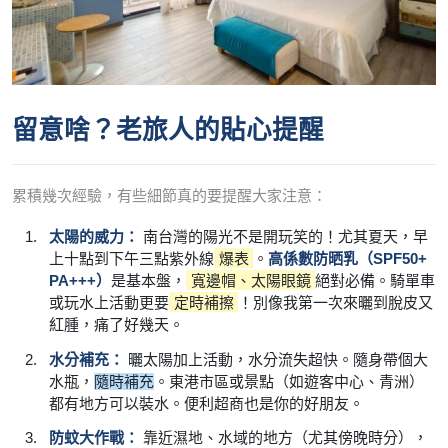
留意啥？老旅人的貼心提醒
累積幾次經驗，有些細節真的要提醒大家注意：
太陽的威力：
南台灣的陽光不是開玩笑的！尤其夏天，早
上十點到下午三點紫外線
爆表
。
高係數防晒乳（SPF50+
PA+++）
是基本盤，
寬邊帽、太陽眼鏡
絕對必備。騎單車
或玩水上活動更要
定時補擦
！別像我第一次來曬到脫皮又
紅腫，痛了好幾天。
水分補充：
曬太陽加上活動，水分流失超快。隨身帶個大
水瓶，
隨時補充
。東港市區或景點（如遊客中心、青洲）
都有地方可以裝水。便利超商也是你的好朋友。
防蚊大作戰：
靠近濕地、水域的地方（尤其傍晚時分），