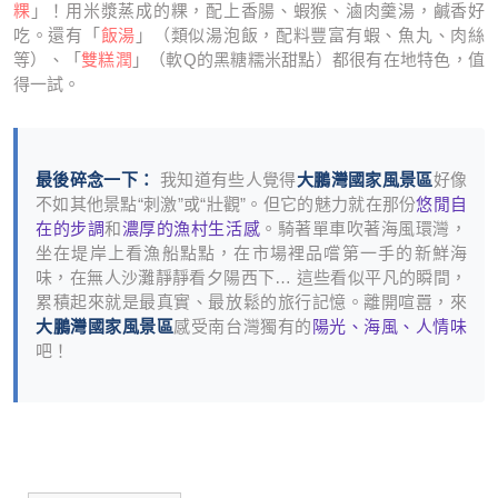
粿
」！用米漿蒸成的粿，配上香腸、蝦猴、滷肉羹湯，鹹香好
吃。還有「
飯湯
」（類似湯泡飯，配料豐富有蝦、魚丸、肉絲
等）、「
雙糕潤
」（軟Q的黑糖糯米甜點）都很有在地特色，值
得一試。
最後碎念一下：
我知道有些人覺得
大鵬灣國家風景區
好像
不如其他景點“刺激”或“壯觀”。但它的魅力就在那份
悠閒自
在的步調
和
濃厚的漁村生活感
。騎著單車吹著海風環灣，
坐在堤岸上看漁船點點，在市場裡品嚐第一手的新鮮海
味，在無人沙灘靜靜看夕陽西下… 這些看似平凡的瞬間，
累積起來就是最真實、最放鬆的旅行記憶。離開喧囂，來
大鵬灣國家風景區
感受南台灣獨有的
陽光、海風、人情味
吧！