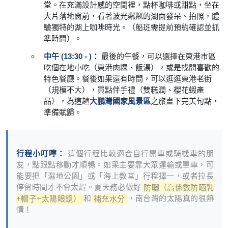
堂。在充滿設計感的空間裡，點杯咖啡或甜點，坐在
大片落地窗前，看著波光粼粼的湖面發呆、拍照，體
驗獨特的湖上咖啡時光。（船班需提前預約確認並抓
準時間）。
中午 (13:30 - )：
最後的午餐，可以選擇在東港市區
吃個在地小吃（東港肉粿、飯湯），或是找間喜歡的
特色餐廳。餐後如果還有時間，可以逛逛東港老街
（規模不大），買點伴手禮（雙糕潤、櫻花蝦產
品），為這趟
大鵬灣國家風景區
之旅畫下完美句點，
準備賦歸。
行程小叮嚀：
這個行程比較適合自行開車或騎機車的朋
友，點跟點移動才順暢。如果主要靠大眾運輸或單車，可
能要把「濕地公園」或「海上教堂」行程擇一，或者拉長
停留時間才不會太趕。夏天務必做好
防曬（高係數防晒乳
+帽子+太陽眼鏡）
和
補充水分
，南台灣的太陽真的很熱
情！