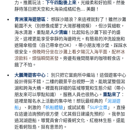
力。推薦玩法：
下午四點後上來
，光線柔和好拍照，然後
靜待落日把天空和大海染成橘紅色… 美翻！
青洲濱海遊憩區：
想踩沙踏浪？來這裡就對了！雖然沙灘
範圍不大（別想像成墾丁大灣那種規模），但沙質細軟，
海水清澈，重點是
人少清幽
！比起知名沙灘下餃子的盛
況，這裡更能享受寧靜的海邊時光。有簡易的沖洗設施和
遮陽傘租借（自己帶傘也OK），帶小朋友堆沙堡、踩踩水
很安全。
傍晚時分坐在沙灘上看夕陽沉入海平面，配杯冰
涼飲料，煩惱瞬間蒸發
。旁邊有幾間簡單的咖啡輕食店，
餓了不怕。
大鵬灣遊客中心：
別只把它當廁所中繼站！這個遊客中心
設計得挺不錯，二樓的觀景平台視野一流，能眺望整個潟
湖和跨海大橋。裡面有詳細的區域導覽和生態介紹（帶小
朋友來可以學點知識），服務人員也很熱心。
重點來了
：
這裡是報名水上活動的集中地！想玩最經典的「
潟湖遊
船
」、刺激的「
帆船體驗
」或試試看「
SUP立槳
」，直接
在這邊洽詢預約很方便（尤其假日建議先預約）。我參加
過潟湖遊船，導覽員會介紹養蚵文化、紅樹林生態，還能
近看蚵殼島，挺有意思的。