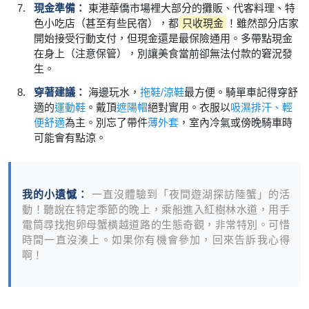
現金準備：
東港華僑市場裡大部分的攤販、代客料理、特
色小吃店（甚至有些民宿），都
只收現金
！雖然部分店家
開始接受行動支付，但現金還是最保險通用。多帶點現金
在身上（注意保管），別讓美食當前卻無法付款的窘況發
生。
穿著建議：
海邊玩水，
拖鞋/涼鞋
最方便。騎單車記得穿舒
適的
運動鞋
。戴頂
遮陽帽
絕對實用。衣服以
吸濕排汗、輕
便舒適
為主。別忘了帶件
薄外套
，室內冷氣或傍晚騎車時
可能會有點涼。
我的小遺憾：
一直沒體驗到「夜間遊湖探訪陸蟹」的活
動！聽說在特定季節的晚上，乘船進入紅樹林水道，用手
電筒尋找抱卵母蟹橫越道路的生態奇觀，非常特別。可惜
時間一直沒湊上。如果你有機會參加，回來告訴我心得
啊！