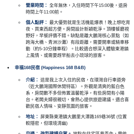
營業時間：
全年無休，入住時間下午15:00後，退房
時間上午11:00前。
個人點評：
最大優勢就是生活機能爆表！晚上想吃宵
夜、買東西超方便。房間設計新穎乾淨。頂樓餐廳視
野好，早餐評價不錯。缺點是離大鵬灣核心景點（如
跨海大橋、青洲沙灘）有段距離，需要開車或騎車移
動（約5-10分鐘車程）。比較適合想深入體驗東港鎮
上風情、或需要趕早船去小琉球的旅客。
幸福168民宿 (Happiness 168 B&B)
介紹：
這是我上次入住的民宿，在環灣自行車道旁
（近大鵬灣國際休閒特區）。外觀是清爽的藍白色
系，房間數不多但佈置溫馨乾淨，有些房間有小陽
台。老闆夫婦很親切，會熱心提供旅遊建議。適合喜
歡民宿人情味、安靜氛圍的旅客。
地址：
屏東縣東港鎮大鵬里大潭路169巷36號 (位置
較隱密，但環境清幽)
交通：
強烈建議自駕。
地點在住宅區巷弄內，需依