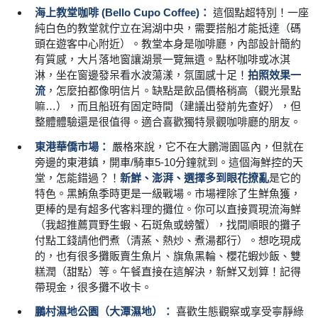
海上教堂咖啡 (Bello Cupo Coffee)：
這個點超特別！一座
純白色的教堂就佇立在潟湖中央，需要搭船才能抵達（碼
頭在遊客中心附近）。教堂本身是咖啡廳，內部設計簡約
有質感，大片落地窗讓湖景一覽無遺。點杯咖啡或冰淇
淋，坐在窗邊發呆看水波蕩漾，氛圍感十足！
拍照效果一
流
，怎麼拍都像明信片。缺點是飲品價格稍高（觀光景點
嘛…），而且船班有固定時間（建議出發前先查好），但
整體體驗還是很值得。適合喜歡獨特景觀咖啡廳的朋友。
東港華僑市場：
嚴格來說，它不在大鵬灣園區內，但就在
旁邊的東港鎮，開車/騎車5-10分鐘就到。這個海鮮控的天
堂，怎能錯過？！
新鮮、澎湃、選擇多到眼花撩亂
是它的
特色。黑鮪魚季時更是一級戰場。市場裡除了生鮮魚獲，
更棒的是有超多代客料理的攤位。你可以直接買現流海鮮
（我超推薦買野生蝦、石斑魚或螃蟹），找間順眼的攤子
付點工錢請他們煮（清蒸、熱炒、煮湯都行）。想吃現成
的，也有很多攤販賣生魚片、旗魚黑輪、櫻花蝦炒飯、雙
糕潤（甜點）等。午餐直接在這解決，新鮮又划算！記得
帶現金，很多攤不收卡。
鵬村濕地公園（大潭濕地）：
喜歡生態觀察或享受寧靜綠