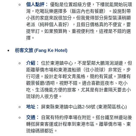
個人點評：
優點是位置超級方便，下樓就能開始玩環
灣，吃喝玩樂選擇多（飯店內也有餐廳）。設施對帶
小孩的家庭來說很加分。但我覺得部分房型裝潢稍顯
老派（純粹個人喜好），且假日價格真的不便宜，要
提早訂。如果預算夠、重視便利性，這裡是不錯的選
擇。
枋客文旅 (Fang Ke Hotel)
介紹：
位於東港鎮中心，不是緊鄰大鵬灣潟湖邊，但
距離華僑市場和東港渡船頭（往小琉球）非常近，步
行可達。設計走年輕文青風格，簡約有質感。頂樓有
觀景餐廳/酒吧，視野不錯。適合喜歡逛夜市、吃小
吃、生活機能方便的旅客，尤其是有計畫隔天要去小
琉球的人很方便。
地址：
屏東縣東港鎮中山路2-58號 (東港鬧區核心)
交通：
自駕有特約停車場在附近。搭台鐵至林邊站後
轉搭屏東客運或計程車到東港市區。離華僑市場、東
琉線碼頭都近。