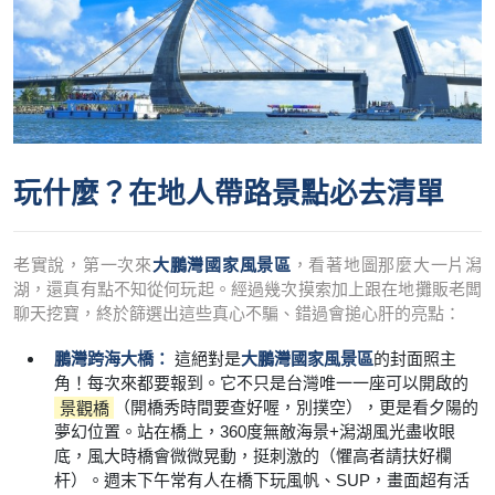
玩什麼？在地人帶路景點必去清單
老實說，第一次來
大鵬灣國家風景區
，看著地圖那麼大一片潟
湖，還真有點不知從何玩起。經過幾次摸索加上跟在地攤販老闆
聊天挖寶，終於篩選出這些真心不騙、錯過會搥心肝的亮點：
鵬灣跨海大橋：
這絕對是
大鵬灣國家風景區
的封面照主
角！每次來都要報到。它不只是台灣唯一一座可以開啟的
景觀橋
（開橋秀時間要查好喔，別撲空），更是看夕陽的
夢幻位置。站在橋上，360度無敵海景+潟湖風光盡收眼
底，風大時橋會微微晃動，挺刺激的（懼高者請扶好欄
杆）。週末下午常有人在橋下玩風帆、SUP，畫面超有活