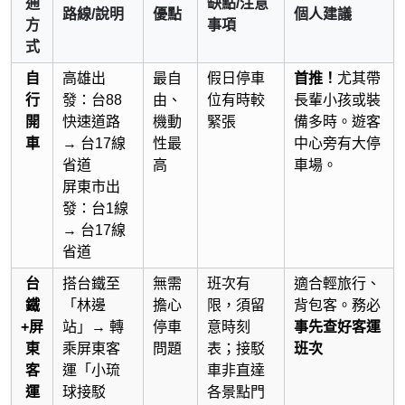
通
缺點/注意
路線/說明
優點
個人建議
方
事項
式
自
高雄出
最自
假日停車
首推！
尤其帶
行
發：台88
由、
位有時較
長輩小孩或裝
開
快速道路
機動
緊張
備多時。遊客
車
→ 台17線
性最
中心旁有大停
省道
高
車場。
屏東市出
發：台1線
→ 台17線
省道
台
搭台鐵至
無需
班次有
適合輕旅行、
鐵
「林邊
擔心
限，須留
背包客。務必
+屏
站」→ 轉
停車
意時刻
事先查好客運
東
乘屏東客
問題
表；接駁
班次
客
運「
小琉
車非直達
運
球
接駁
各景點門