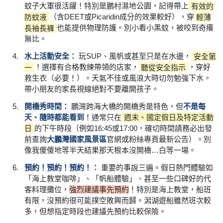
蚊子大軍很活躍！特別是鵬村濕地公園，記得帶上
有效的
防蚊液
（含DEET或Picaridin成分的效果較好），穿
輕薄
長袖長褲
也能提供物理防護。別小看小黑蚊，被咬到奇癢
無比。
水上活動安全：
玩SUP、風帆或甚至只是在水邊，
安全第
一
！選擇有合格教練帶領的店家，
聽從安全指示
，穿好
救生衣（必要！）。天氣不佳或風浪大時切勿勉強下水。
帶小朋友的家長視線絕對不要離開孩子。
開橋秀時間：
鵬灣跨海大橋的開橋秀是特色，但
不是每
天、隨時都能看到
！通常只在
週末、國定假日及特定活動
日
的下午時段（例如16:45或17:00，確切時間請務必出發
前查詢
大鵬灣國家風景區
官網或粉絲專頁最新公告）。別
像我傻傻地等半天結果那天根本沒開橋…白等一場。
預約！預約！預約！：
重要的事說三遍。假日熱門體驗如
「海上教堂咖啡」、「帆船體驗」、甚至一些口碑好的代
客料理攤位，
強烈建議事先預約
！特別是海上教堂，船班
有限，沒預約很可能撲空敗興而歸。潟湖遊船雖然班次較
多，但想指定時段也建議先預約比較保險。