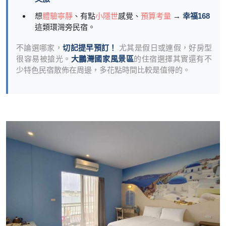
想
體驗寧靜
、有點
小隱世
感覺、
預算考量
→
幸福168
這類環灣旁民宿。
不論選哪家，
切記提早預訂！
尤其是假日或連假，好房型
很容易被搶光。
大鵬灣國家風景區
的住宿選擇其實還有不
少特色民宿散佈在周邊，多花點時間比較是值得的。