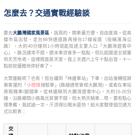
怎麼去？交通實戰經驗談
要去
大鵬灣國家風景區
，說真的，開車最方便，自由度高。從高
雄市區出發，走台88快速道路再接台17線省道（俗稱濱海公
路），大約40分鐘到1小時就能抵達主要入口「大鵬灣遊客中
心」。路況通常不錯，週末車流會多一點點，但比起國道五號塞
到天荒地老，這裡簡直是天堂。我上次週六上午十點出發，十一
點前就優雅地停好車了。
大眾運輸呢？也有！搭台鐵到「林邊車站」下車，出站後轉搭屏
東客運的「
小琉球
接駁車」(路線通常會經大鵬灣)，或者在車站
旁租機車/腳踏車。從林邊騎到大鵬灣遊客中心，大約15-20分
鐘，沿路鄉間小路風光其實不錯，但大熱天騎車…嗯，要有點心
理準備，我試過一次，汗流得比喝水還快！給大家整理個交通方
式比較表：
交