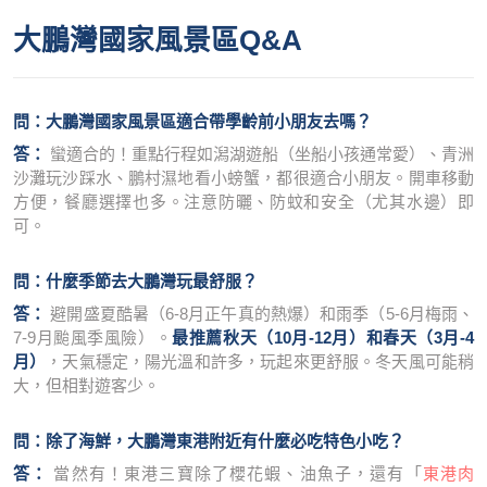
大鵬灣國家風景區Q&A
問：大鵬灣國家風景區適合帶學齡前小朋友去嗎？
答：
蠻適合的！重點行程如潟湖遊船（坐船小孩通常愛）、青洲
沙灘玩沙踩水、鵬村濕地看小螃蟹，都很適合小朋友。開車移動
方便，餐廳選擇也多。注意防曬、防蚊和安全（尤其水邊）即
可。
問：什麼季節去大鵬灣玩最舒服？
答：
避開盛夏酷暑（6-8月正午真的熱爆）和雨季（5-6月梅雨、
7-9月颱風季風險）。
最推薦秋天（10月-12月）和春天（3月-4
月）
，天氣穩定，陽光溫和許多，玩起來更舒服。冬天風可能稍
大，但相對遊客少。
問：除了海鮮，大鵬灣東港附近有什麼必吃特色小吃？
答：
當然有！東港三寶除了櫻花蝦、油魚子，還有「
東港肉