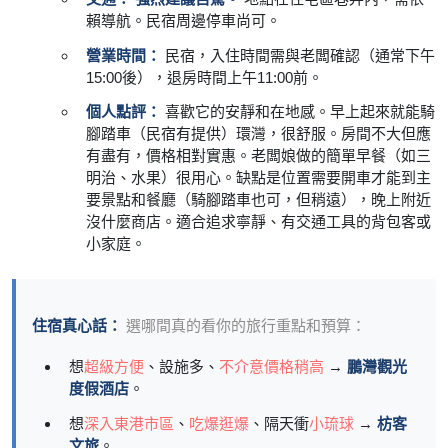
賴導航。民宿周邊停車尚可。
營業時間：
民宿，入住時間需與老闆確認（通常下午
15:00後），退房時間上午11:00前。
個人點評：
喜歡它的安靜和在地感。早上起來就能騎
腳踏車（民宿有提供）環灣，很舒服。房間不大但應
有盡有，價格相對實惠。老闆娘做的簡單早餐（如三
明治、水果）很用心。缺點是位置需要開車才能到主
要景點和餐廳（騎腳踏車也可，但稍遠），晚上附近
沒什麼商店。適合追求寧靜、有交通工具的背包客或
小家庭。
住宿真心話：
選哪間真的看你的旅行重點和預算：
想
超級方便
、設施多、
不介意價格稍高
→
鵬灣觀光
度假酒店
。
想
深入東港市區
、
吃爆逛爆
、隔天衝
小琉球
→
枋客
文旅
。