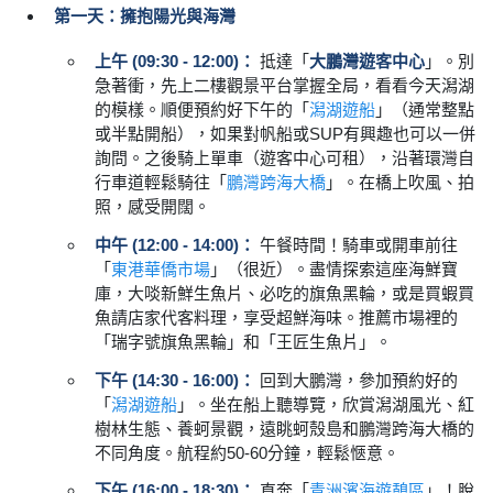
第一天：擁抱陽光與海灣
上午 (09:30 - 12:00)：
抵達「
大鵬灣遊客中心
」。別
急著衝，先上二樓觀景平台掌握全局，看看今天潟湖
的模樣。順便預約好下午的「
潟湖遊船
」（通常整點
或半點開船），如果對帆船或SUP有興趣也可以一併
詢問。之後騎上單車（遊客中心可租），沿著環灣自
行車道輕鬆騎往「
鵬灣跨海大橋
」。在橋上吹風、拍
照，感受開闊。
中午 (12:00 - 14:00)：
午餐時間！騎車或開車前往
「
東港華僑市場
」（很近）。盡情探索這座海鮮寶
庫，大啖新鮮生魚片、必吃的旗魚黑輪，或是買蝦買
魚請店家代客料理，享受超鮮海味。推薦市場裡的
「瑞字號旗魚黑輪」和「王匠生魚片」。
下午 (14:30 - 16:00)：
回到大鵬灣，參加預約好的
「
潟湖遊船
」。坐在船上聽導覽，欣賞潟湖風光、紅
樹林生態、養蚵景觀，遠眺蚵殼島和鵬灣跨海大橋的
不同角度。航程約50-60分鐘，輕鬆愜意。
下午 (16:00 - 18:30)：
直奔「
青洲濱海遊憩區
」！脫