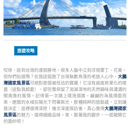
旅遊攻略
哎呀，說到台灣的渡假勝地，很多人腦中立刻浮現墾丁、花東，
但你們知道嗎？在我這個跑了台灣無數角落的老旅人心中，
大鵬
灣國家風景區
可絕對是個被低估的寶藏！它沒有過度商業化的喧
囂（這點我超愛），卻完整保留了潟湖濕地的天然韻味與濃濃的
閩南漁村風情。記得第一次踏上環灣道路，鹹鹹的海風撲面而
來，遼闊的水域在陽光下閃著粼光，那種純粹的放鬆感，立刻讓
我決定：這裡值得深挖！幾次深度探訪後，真心覺得
大鵬灣國家
風景區
的魅力，值得細細品味。來，跟著我的腳步，一起揭開它
的面紗吧！