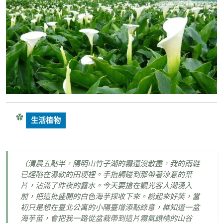
生活植物
（清晨五點半，陽明山竹子湖的霧還沒散盡，我的雨鞋
已經陷在濕軟的田埂裡。手指觸碰到那帶著涼意的葉
片，沾滿了昨夜的露水。今天要搶在觀光客人潮湧入
前，把這批盛開的白色海芋採收下來。說起來好笑，當
初只是想在臺北公寓的小陽臺增添點綠意，誰知道一盆
海芋苗，會把我一路從盆栽帶到這片霧氣繚繞的山谷