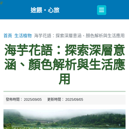
Open
途餵・心旅
Button
首頁
生活植物
海芋花語：探索深層意涵、顏色解析與生活應用
海芋花語：探索深層意
涵、顏色解析與生活應
用
發佈時間：
2025/09/05
更新時間：
2025/09/05