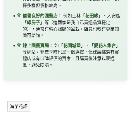
擇多樣但價格較高。
信譽良好的園藝店：
花田緣
例如士林「
」、大安區
綠房子
「
」等（這兩家是我自己買過品質穩定
的），通常有精心照顧的盆栽，店員也較有專業知
識可諮詢。
線上園藝賣場：
花園城堡
愛花人集合
如「
」、「
」
等網站，非產季時也是一個選擇，但建議挑選有實
體店或有口碑評價的賣家，且購買後注意包裹通
風，避免悶壞。
海芋花語