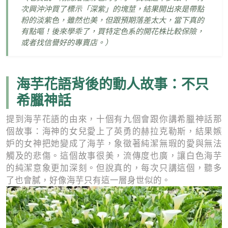
次興沖沖買了標示「深紫」的塊莖，結果開出來是帶點
粉的淡紫色，雖然也美，但跟預期落差太大，當下真的
有點嘔！後來學乖了，買特定色系的開花株比較保險，
或者找信譽好的專賣店。）
海芋花語背後的動人故事：不只
希臘神話
提到海芋花語的由來，十個有九個會跟你講希臘神話那
個故事：海神的女兒愛上了英勇的赫拉克勒斯，結果嫉
妒的女神把她變成了海芋，象徵著純潔無瑕的愛與無法
觸及的悲傷。這個故事很美，流傳度也廣，讓白色海芋
的純潔意象更加深刻。但說真的，每次只講這個，聽多
了也會膩，好像海芋只有這一層身世似的。