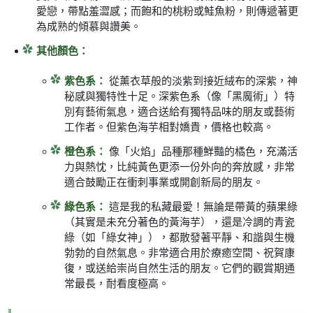
愛戀，帶點羞澀感；而飽和的桃粉或鮭魚粉，則傳遞著更
為成熟的傾慕與讚美。
其他顏色：
紫色系：
從薰衣草般的淡紫到接近絨布的深紫，神
秘感與獨特性十足。深紫色系（像「黑魔術」）特
別有藝術氣息，適合送給有獨特品味的朋友或藝術
工作者。但紫色海芋相對嬌貴，價格也較高。
橙色系：
像「火焰」品種那種鮮豔的橘色，充滿活
力與熱忱，比純黃色更添一份外向的奔放感，非常
適合鼓勵正在衝刺事業或開創新局的朋友。
綠色系：
這是我的私藏最愛！無論是帶黃的蘋果綠
（其實是未充分著色的黃海芋），還是冷調的青瓷
綠（如「綠女神」），都散發著平靜、和諧與生機
勃勃的自然氣息。非常適合用於療癒空間、祝賀康
復，或送給崇尚自然生活的朋友。它們的觀賞期通
常最長，耐看度極高。