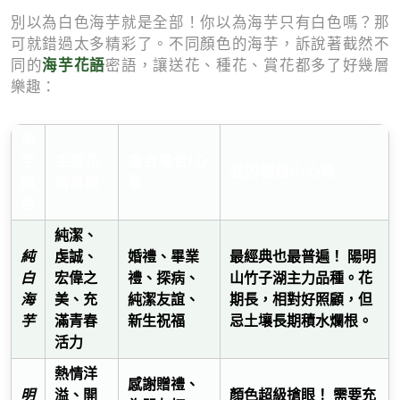
別以為白色海芋就是全部！你以為海芋只有白色嗎？那
可就錯過太多精彩了。不同顏色的海芋，訴說著截然不
海芋花語
同的
密語，讓送花、種花、賞花都多了好幾層
樂趣：
海
芋
主要花
適合場合/心
我的種植小心得
顏
語象徵
意
色
純潔、
最經典也最普遍！
純
虔誠、
婚禮、畢業
陽明
白
宏偉之
禮、探病、
山竹子湖主力品種。花
海
美、充
純潔友誼、
期長，相對好照顧，但
芋
滿青春
新生祝福
忌土壤長期積水爛根。
活力
熱情洋
感謝贈禮、
顏色超級搶眼！
明
溢、開
需要充