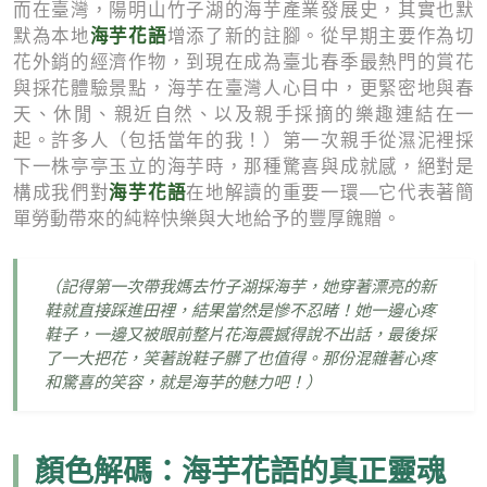
而在臺灣，陽明山竹子湖的海芋產業發展史，其實也默
海芋花語
默為本地
增添了新的註腳。從早期主要作為切
花外銷的經濟作物，到現在成為臺北春季最熱門的賞花
與採花體驗景點，海芋在臺灣人心目中，更緊密地與春
天、休閒、親近自然、以及親手採摘的樂趣連結在一
起。許多人（包括當年的我！）第一次親手從濕泥裡採
下一株亭亭玉立的海芋時，那種驚喜與成就感，絕對是
海芋花語
構成我們對
在地解讀的重要一環—它代表著簡
單勞動帶來的純粹快樂與大地給予的豐厚餽贈。
（記得第一次帶我媽去竹子湖採海芋，她穿著漂亮的新
鞋就直接踩進田裡，結果當然是慘不忍睹！她一邊心疼
鞋子，一邊又被眼前整片花海震撼得說不出話，最後採
了一大把花，笑著說鞋子髒了也值得。那份混雜著心疼
和驚喜的笑容，就是海芋的魅力吧！）
顏色解碼：海芋花語的真正靈魂