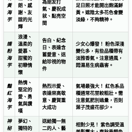
為朋友打
黃
朗、感
足日照才能開出飽滿鮮
氣、慶祝成
海
謝、友
黃。遮陰太多花色會變
就、點亮空
芋
誼的光
淡綠，不夠精神。
間
輝
浪漫、
告白、紀念
少女心爆發！
嬌
溫柔的
粉色深淺
日、表達含
粉
愛慕、
變化多，有些品種帶有
蓄愛意、送
海
甜蜜的
淡雅香氣。注意通風，
給珍視的物
芋
初戀情
悶濕易生病蟲害。
件
懷
熱情、
氣場最強大！
豔
熱烈示愛、
紅色系品
堅定的
紅
表達崇高敬
種通常花莖較粗壯。需
愛、勇
海
意、慶賀重
注意氮肥別過量，否則
氣與讚
芋
大成功
葉子茂盛花卻少。
嘆
神
夢幻、
送給獨一無
相對少見！
紫色調受溫
秘
獨特的
二的人、藝
差影響大，春秋季顏色