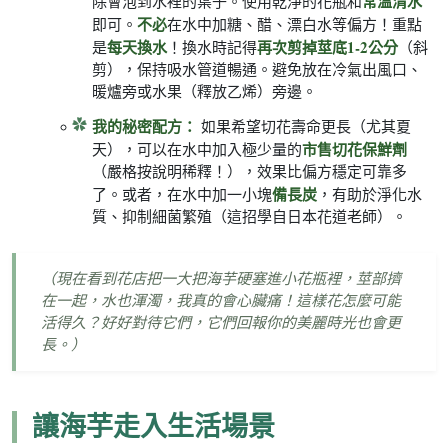
常溫清水
除會泡到水裡的葉子。使用乾淨的花瓶和
不必
即可。
在水中加糖、醋、漂白水等偏方！重點
每天換水
再次剪掉莖底1-2公分
是
！換水時記得
（斜
剪），保持吸水管道暢通。避免放在冷氣出風口、
暖爐旁或水果（釋放乙烯）旁邊。
我的秘密配方：
如果希望切花壽命更長（尤其夏
市售切花保鮮劑
天），可以在水中加入極少量的
（嚴格按說明稀釋！），效果比偏方穩定可靠多
備長炭
了。或者，在水中加一小塊
，有助於淨化水
質、抑制細菌繁殖（這招學自日本花道老師）。
（現在看到花店把一大把海芋硬塞進小花瓶裡，莖部擠
在一起，水也渾濁，我真的會心臟痛！這樣花怎麼可能
活得久？好好對待它們，它們回報你的美麗時光也會更
長。）
讓海芋走入生活場景