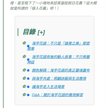
裡，甚至租下了一小塊地來認真當起假日花農？這大概
就是所謂的「誤入花叢」吧！）
目錄
[+]
海芋花語：不只是「雄偉之美」那麼
簡單
海芋花語背後的動人故事：不只希臘
神話
顏色解碼：海芋花語的真正靈魂畫布
與海芋共處：照顧訣竅與生活應用
讓海芋走入生活場景
Q&A：關於海芋花語的實用解答