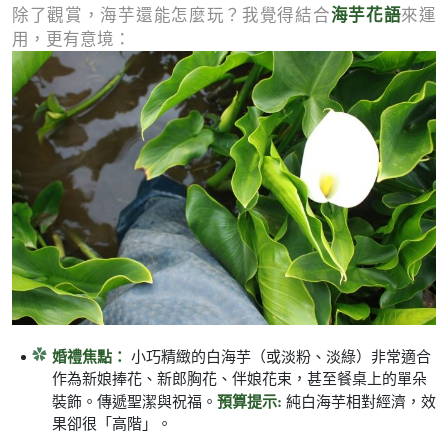
海芋花語
除了觀賞，海芋還能怎麼玩？我覺得結合
來運
用，更有意境：
婚禮焦點：
小巧精緻的白海芋（或淡粉、淡綠）非常適合
作為新娘捧花、新郎胸花、伴娘花束，甚至餐桌上的單朵
預算提示:
裝飾。傳遞聖潔與祝福。
純白海芋相對經濟，效
果卻很「高階」。