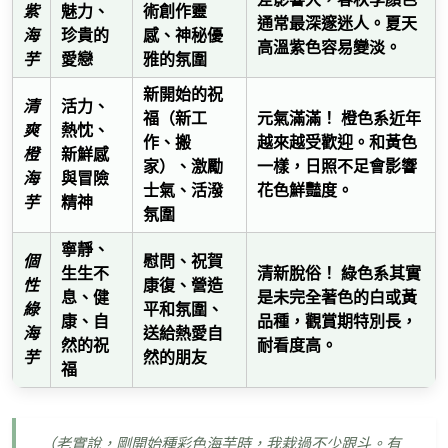
紫
魅力、
術創作靈
通常最深邃迷人。夏天
海
珍貴的
感、神秘優
高溫紫色容易變淡。
芋
愛戀
雅的氛圍
新開始的祝
清
活力、
元氣滿滿！
福（新工
橙色系近年
爽
熱忱、
作、搬
越來越受歡迎。和黃色
橙
新鮮感
家）、激勵
一樣，日照不足會影響
海
與冒險
士氣、活潑
花色鮮豔度。
芋
精神
氛圍
寧靜、
個
慰問、祝賀
清新脫俗！
生生不
綠色系其實
性
康復、營造
息、健
是未完全著色的白或黃
綠
平和氛圍、
康、自
品種，觀賞期特別長，
海
送給熱愛自
然的祝
耐看度高。
芋
然的朋友
福
（老實說，剛開始種彩色海芋時，我栽過不少跟斗。有