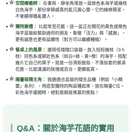
空間療癒師：
在書房、靜坐角落放一盆綠色系海芋或幾枝
白色海芋，那份寧靜感真的能沉澱心靈。它的線條簡潔，
不會顯得雜亂擾人。
獨特謝禮：
比起常見花籃，送一盆正在開花的黃色或橙色
海芋盆栽給幫助過你的朋友，象徵「活力」與「感謝」，
更有誠意也更有延續性（對方可以繼續種植）。
餐桌上的風景：
選用低矮闊口容器，放入短短幾枝（3-5
枝）同色系或鄰近色系（如白+綠、黃+橙）的海芋，搭配
幾片它自己的葉子，就是一份清新脫俗、不落俗套的餐桌
花藝。比起滿滿的玫瑰或百合，更顯氣質。
陽臺吸睛主角：
挑選適合盆栽的矮生品種（例如「小精
靈」系列），用造型獨特的陶盆種起來，放在陽臺C位。
彩色海芋盛開時，絕對是鄰居羨慕的焦點！
Q&A：關於海芋花語的實用