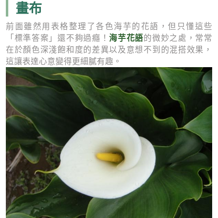
畫布
前面雖然用表格整理了各色海芋的花語，但只懂這些
海芋花語
「標準答案」還不夠過癮！
的微妙之處，常常
在於顏色深淺飽和度的差異以及意想不到的混搭效果，
這讓表達心意變得更細膩有趣。