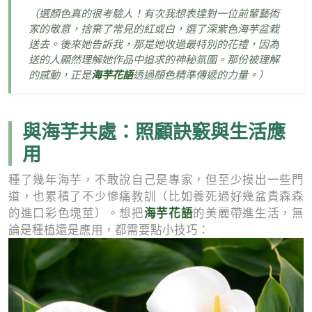
（選顏色真的很考驗人！有次我想表達對一位前輩藝術
家的敬意，捨棄了常見的紅或白，選了深紫色海芋盆栽
送去。後來她告訴我，那是她收過最特別的花禮，因為
送的人顯然理解她作品中追求的神秘氛圍。那份被理解
海芋花語
的感動，正是
透過顏色精準傳遞的力量。）
與海芋共處：照顧訣竅與生活應
用
種了幾年海芋，不敢說自己是專家，但至少摸出一些門
道，也累積了不少慘痛教訓（比如養死過好幾盆貴森森
海芋花語
的進口彩色塊莖）。想把
的美麗帶進生活，無
論是種植還是應用，都需要點小技巧：