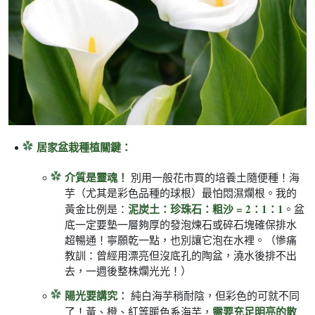
居家盆栽種植關鍵：
介質是靈魂！
別用一般花市買的培養土隨便種！海
芋（尤其是彩色品種的球根）最怕悶濕爛根。我的
泥炭土：珍珠石：粗沙 = 2：1：1
黃金比例是：
。盆
底一定要墊一層夠厚的發泡煉石或碎石塊確保排水
超暢通！寧願乾一點，也別讓它泡在水裡。（慘痛
教訓：曾經用漂亮但沒底孔的陶盆，澆水後排不出
去，一週後整株爛光光！）
陽光要講究：
純白海芋稍耐陰，但彩色的可就不同
需要充足明亮的散
了！黃、橙、紅等暖色系海芋，