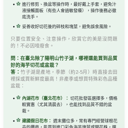
進行修剪、換盆等操作時，最好戴上手套，避免汁
液接觸面板（有些人會過敏發癢），操作後務必徹
底洗手。
妥善收好切花後的碎枝和塊莖，避免誤食風險。
只要位置安全、注意操作，欣賞它的美是沒問題
的！不必因噎廢食。
問：在臺北除了陽明山竹子湖，哪裡還能買到品質
好的海芋切花或盆栽？
答：
竹子湖是產地，季節（約2-5月）時直接去田
裡採或買新鮮度最高！非產季或想買特殊彩色品種
盆栽：
內湖花市（臺北花市）：
切花批發區選擇多，價格
較實惠（尤其清晨去），也能找到品質不錯的盆
栽。
建國假日花市：
週末攤位多，常有專門經營球根花
卉的攤商，能買到進口彩色海芋塊莖或開花株，選