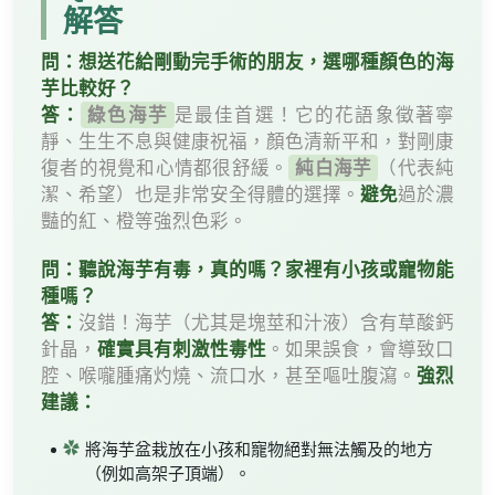
解答
問：想送花給剛動完手術的朋友，選哪種顏色的海
芋比較好？
答：
綠色海芋
是最佳首選！它的花語象徵著寧
靜、生生不息與健康祝福，顏色清新平和，對剛康
復者的視覺和心情都很舒緩。
純白海芋
（代表純
避免
潔、希望）也是非常安全得體的選擇。
過於濃
豔的紅、橙等強烈色彩。
問：聽說海芋有毒，真的嗎？家裡有小孩或寵物能
種嗎？
答：
沒錯！海芋（尤其是塊莖和汁液）含有草酸鈣
確實具有刺激性毒性
針晶，
。如果誤食，會導致口
強烈
腔、喉嚨腫痛灼燒、流口水，甚至嘔吐腹瀉。
建議：
將海芋盆栽放在小孩和寵物絕對無法觸及的地方
（例如高架子頂端）。