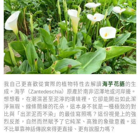
海芋花語
我自己更喜歡從實際的植物特性去解讀
的生
成。海芋（Zantedeschia）原產於南非沼澤地或河岸邊。
想想看，在潮濕甚至泥濘的環境裡，它卻能開出如此潔
淨無瑕、線條簡練的花朵，這本身不就是一種極致的對
比與「出淤泥而不染」的最佳寫照嗎？這份視覺上的強
烈反差，自然而然賦予了它純潔、高雅的象徵意義。這
不比單靠神話傳說來得更直接、更有說服力嗎？