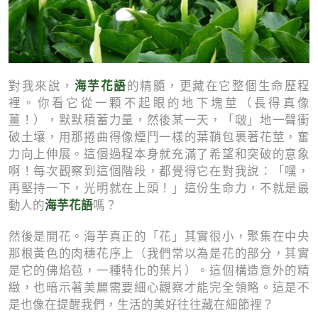
海芋花語
對我來說，
的精髓，更藏在它整個生命歷程
裡。你看它從一顆不起眼的地下塊莖（長得真像
薑！），默默積蓄力量，然後某一天，「啵」地一聲衝
破土壤，用那捲曲得像煙鬥一樣的葉鞘包裹著花莖，奮
力向上伸展。這個過程本身就充滿了希望和突破的意象
啊！每次觀察到這個階段，都覺得它在對我說：「嘿，
再堅持一下，光明就在上頭！」這份生命力，不就是最
海芋花語
動人的
嗎？
然後是開花。海芋真正的「花」其實很小，聚集在中央
那根黃色的肉穗花序上（我們常以為是花的部分，其實
是它的佛焰苞，一種特化的葉片）。這個構造意外的精
緻，也暗示著美麗需要細心觀察才能完全領略。這是不
是也像在提醒我們，生活的美好往往藏在細節裡？