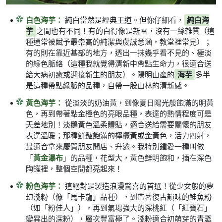
白色海芋：
純白當然是經典王道。但你仔細看，
純白海
芋
之間也有不同！有的白得像是新雪，沒有一絲雜質（這
種通常被賦予最崇高的純潔與虔誠意涵，教堂裡常見）；
有的則在靠近基部的地方，透出一抹幾乎看不見的、極淡
的綠色脈絡（這種我就覺得清新中帶點生命力，很適合送
給大病初癒或迎接新生的朋友）。陽明山產的
海芋
多半
是這種帶點綠脈的品種，自帶一股山林的清新感。
黃色海芋：
從淡淡的奶油黃，到像夏日陽光般飽滿的明黃
色，再到帶著點金橙色的亮眼品種，表達的熱情程度可是
天差地別！淡鵝黃色溫柔體貼，適合送給需要關懷的朋友
表達溫暖；那種鮮豔飽滿的檸檬黃或金黃色，活力四射，
最適合拿來慶賀朋友開店、升遷。我特別鍾愛一種叫做
黃金瀑布
「
」的品種，花型大，黃色鮮明飽和，插在深色
陶罐裡，整個空間都亮起來！
粉色海芋：
這絕對是製造浪漫驚喜的首選！從少女般的夢
幻淺粉（像「馬卡龍」品種），到帶著復古韻味的鮭魚粉
（如「粉佳人」），再到氣場強大的深桃紅（「紅寶石」
變異出的深粉），層次豐富極了。淺粉適合初萌芽的青澀