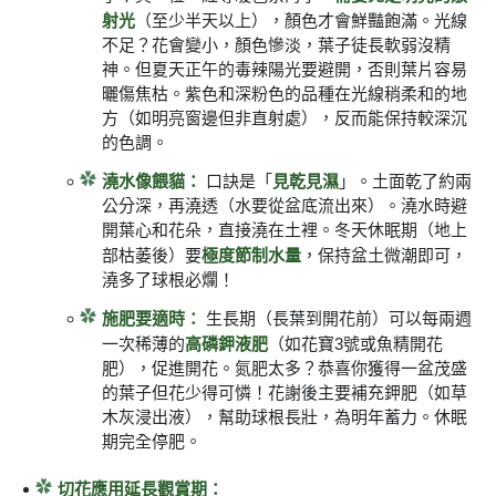
射光
（至少半天以上），顏色才會鮮豔飽滿。光線
不足？花會變小，顏色慘淡，葉子徒長軟弱沒精
神。但夏天正午的毒辣陽光要避開，否則葉片容易
曬傷焦枯。紫色和深粉色的品種在光線稍柔和的地
方（如明亮窗邊但非直射處），反而能保持較深沉
的色調。
澆水像餵貓：
見乾見濕
口訣是「
」。土面乾了約兩
公分深，再澆透（水要從盆底流出來）。澆水時避
開葉心和花朵，直接澆在土裡。冬天休眠期（地上
極度節制水量
部枯萎後）要
，保持盆土微潮即可，
澆多了球根必爛！
施肥要適時：
生長期（長葉到開花前）可以每兩週
高磷鉀液肥
一次稀薄的
（如花寶3號或魚精開花
肥），促進開花。氮肥太多？恭喜你獲得一盆茂盛
的葉子但花少得可憐！花謝後主要補充鉀肥（如草
木灰浸出液），幫助球根長壯，為明年蓄力。休眠
期完全停肥。
切花應用延長觀賞期：