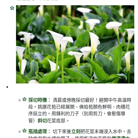
採切時機：
清晨或傍晚採切最好！避開中午高溫時
段。挑選花苞已經展開、佛焰苞顏色鮮明、肉穗花
序挺立的。用鋒利的刀子（別用剪刀，會壓傷導
斜切
管）
花莖底部。
瓶插處理：
立刻
切下來後
把花莖末端浸入水中。去