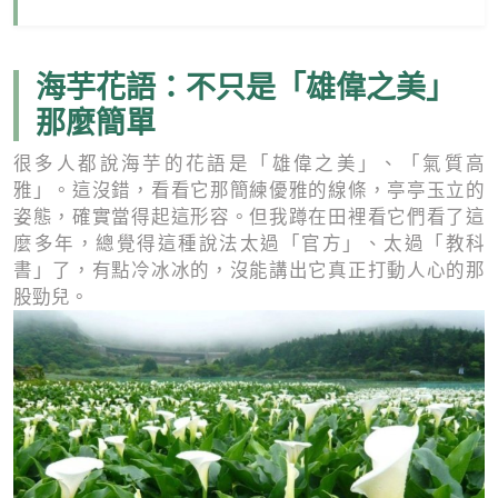
海芋花語：不只是「雄偉之美」
那麼簡單
很多人都說海芋的花語是「雄偉之美」、「氣質高
雅」。這沒錯，看看它那簡練優雅的線條，亭亭玉立的
姿態，確實當得起這形容。但我蹲在田裡看它們看了這
麼多年，總覺得這種說法太過「官方」、太過「教科
書」了，有點冷冰冰的，沒能講出它真正打動人心的那
股勁兒。