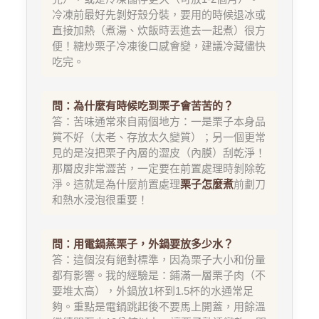
冷凍前最好先剝好殼分裝，要用的時候退冰或
直接加熱（煮湯、炊飯時丟進去一起煮）很方
便！糖炒栗子冷凍後口感會變，建議冷藏儘快
吃完。
問：為什麼有時候吃到栗子會苦苦的？
答：苦味通常來自兩個地方：一是栗子本身品
質不好（太老、存放太久變質）；另一個更常
見的是沒把栗子內層的澀皮（內膜）刮乾淨！
那層皮非常澀苦，一定要在前置處理時剝除乾
淨。這就是為什麼前置處理
栗子怎麼煮
前劃刀
和熱水浸泡很重要！
問：用電鍋蒸栗子，外鍋要放多少水？
答：這個沒有絕對標準，因為栗子大小和份量
都有影響。我的經驗是：鋪滿一層栗子肉（不
要堆太高），外鍋放1杯到1.5杯的水通常足
夠。重點是電鍋跳起後不要馬上開蓋，用餘溫