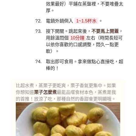
效果最好）平鋪在蒸盤裡，不要堆疊太
厚。
電鍋外鍋倒入
1~1.5杯水
。
按下開關。跳起來後，
不要馬上開蓋
，
用餘溫悶個
10分鐘
左右（時間長短可
以依你喜歡的口感調整，悶久一點更
軟）。
取出即可食用。拿來做點心直接吃，超
棒的！
比起水煮，蒸栗子更乾爽，栗子香氣更集中。如果
你想知道
栗子怎麼煮
最能品嚐食材本色，蒸煮是我
的首推！放涼了吃，那種自然的香甜會更明顯哦。