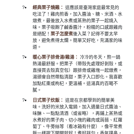
經典栗子燒雞：
這應該是臺灣家庭最常見的
吃法了！雞肉煎香，加入醬油、糖、米酒、水
燉煮，最後放入水煮或蒸熟的栗子一起燒入
味。栗子吸飽了鹹香醬汁，粉糯的口感跟雞肉
是絕配！
栗子怎麼煮
後入菜？記得不要太早
放，避免煮得太爛。簡單又好吃，充滿家的味
道。
暖心栗子排骨湯/雞湯：
冷冷的冬天，熬一鍋
熱湯最舒服。把栗子（帶殼先處理好剝殼，或
直接買去殼真空包）跟排骨或雞塊一起燉煮，
湯頭會自然帶點清甜，栗子入口即化。我喜歡
加點紅棗或枸杞，更溫補。這湯真的百喝不
膩。
日式栗子炊飯：
這是在京都學到的簡單美
味。洗好的米放入電鍋，加入適量日式醬油、
味醂、一點點清酒（或省略），再鋪上蒸熟或
水煮好的栗子肉、切小塊的雞肉或蒟蒻、紅蘿
蔔丁、牛蒡絲等（看冰箱有什麼），像平常煮
飯一樣按下開關就好！煮好拌勻，香氣撲鼻，