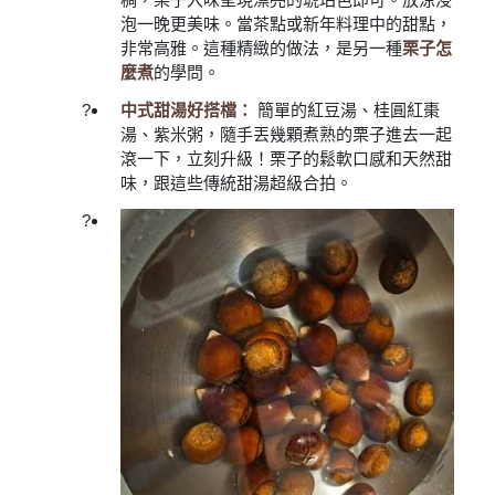
泡一晚更美味。當茶點或新年料理中的甜點，
非常高雅。這種精緻的做法，是另一種
栗子怎
麼煮
的學問。
中式甜湯好搭檔：
簡單的紅豆湯、桂圓紅棗
湯、紫米粥，隨手丟幾顆煮熟的栗子進去一起
滾一下，立刻升級！栗子的鬆軟口感和天然甜
味，跟這些傳統甜湯超級合拍。