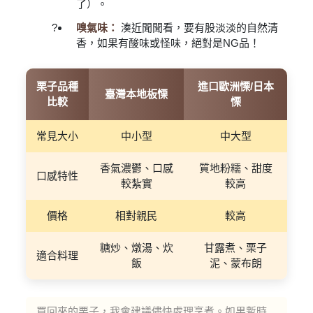
了）。
嗅氣味：
湊近聞聞看，要有股淡淡的自然清
香，如果有酸味或怪味，絕對是NG品！
栗子品種
進口歐洲慄/日本
臺灣本地板慄
比較
慄
常見大小
中小型
中大型
香氣濃鬱、口感
質地粉糯、甜度
口感特性
較紮實
較高
價格
相對親民
較高
糖炒、燉湯、炊
甘露煮、栗子
適合料理
飯
泥、蒙布朗
買回來的栗子，我會建議儘快處理烹煮。如果暫時