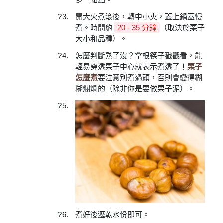
開大火煮滾後，轉中小火，蓋上鍋蓋慢
煮。時間約
20 - 35 分鐘
（取決於栗子
大小和品種）。
怎麼判斷熟了沒？拿根筷子戳戳看，能
輕易穿透栗子中心就表示煮透了！
栗子
怎麼煮
要注意別煮過頭，否則會變得糊
糊爛爛的（除非你是要做栗子泥）。
煮好後瀝乾水份即可。