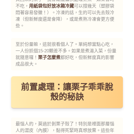
不吃，
用紙袋包好放冰箱冷藏
可以撐幾天（塑膠袋
悶著容易發黴！）。冷凍的話，生的可以先去殼冷
凍（但新鮮度還是會降），或是煮熟冷凍會更方便
些。
至於份量嘛，這就很看個人了。單純想當點心吃，
一人份抓個15-20顆差不多。如果是煮湯入菜，份量
就隨意囉！
栗子怎麼煮
都好吃，但新鮮度真的影響
成品很大。
前置處理：讓栗子乖乖脫
殼的秘訣
最惱人的，莫過於剝栗子殼了！特別是裡面那層惱
人的澀皮（內膜），黏得死緊時真想放棄。這些年