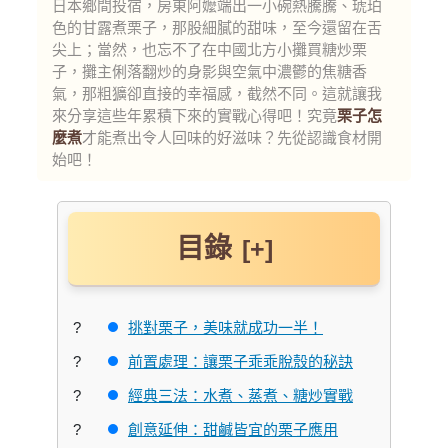
日本鄉間投宿，房東阿嬤端出一小碗熱騰騰、琥珀
色的甘露煮栗子，那股細膩的甜味，至今還留在舌
尖上；當然，也忘不了在中國北方小攤買糖炒栗
子，攤主俐落翻炒的身影與空氣中濃鬱的焦糖香
氣，那粗獷卻直接的幸福感，截然不同。這就讓我
來分享這些年累積下來的實戰心得吧！究竟
栗子怎
麼煮
才能煮出令人回味的好滋味？先從認識食材開
始吧！
目錄
[+]
挑對栗子，美味就成功一半！
前置處理：讓栗子乖乖脫殼的秘訣
經典三法：水煮、蒸煮、糖炒實戰
創意延伸：甜鹹皆宜的栗子應用