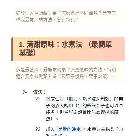
終於進入重頭戲！栗子怎麼煮出不同風味？分享三
種我最常用的方法，各有特色：
1. 清甜原味：水煮法 （最簡單
基礎）
這是最基本、最能吃到栗子原始風味的方法，特別
適合要拿來做菜入湯（像栗子燒雞、栗子炊飯）。
做法：
將處理好（劃刀、熱水浸泡剝殼）的栗
子肉放入鍋中（生的帶殼栗子也可以直
接煮，但煮好剝殼會比先處理過的麻
煩）。
加入
足量的冷水
，水量要蓋過栗子再
多一點點。