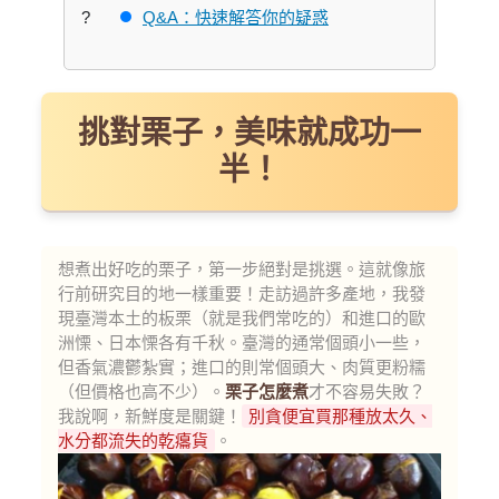
Q&A：快速解答你的疑惑
挑對栗子，美味就成功一
半！
想煮出好吃的栗子，第一步絕對是挑選。這就像旅
行前研究目的地一樣重要！走訪過許多產地，我發
現臺灣本土的板栗（就是我們常吃的）和進口的歐
洲慄、日本慄各有千秋。臺灣的通常個頭小一些，
但香氣濃鬱紮實；進口的則常個頭大、肉質更粉糯
（但價格也高不少）。
栗子怎麼煮
才不容易失敗？
我說啊，新鮮度是關鍵！
別貪便宜買那種放太久、
水分都流失的乾癟貨
。