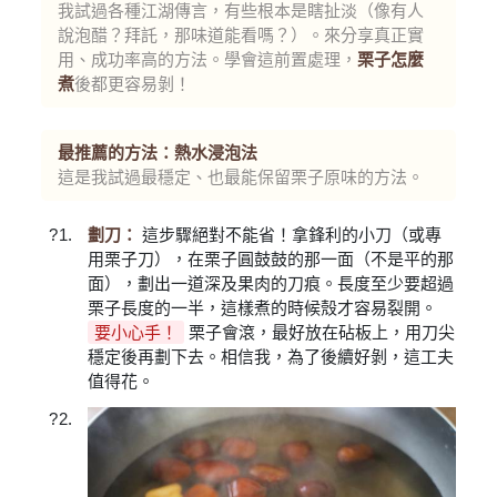
我試過各種江湖傳言，有些根本是瞎扯淡（像有人
說泡醋？拜託，那味道能看嗎？）。來分享真正實
用、成功率高的方法。學會這前置處理，
栗子怎麼
煮
後都更容易剝！
最推薦的方法：熱水浸泡法
這是我試過最穩定、也最能保留栗子原味的方法。
劃刀：
這步驟絕對不能省！拿鋒利的小刀（或專
用栗子刀），在栗子圓鼓鼓的那一面（不是平的那
面），劃出一道深及果肉的刀痕。長度至少要超過
栗子長度的一半，這樣煮的時候殼才容易裂開。
要小心手！
栗子會滾，最好放在砧板上，用刀尖
穩定後再劃下去。相信我，為了後續好剝，這工夫
值得花。