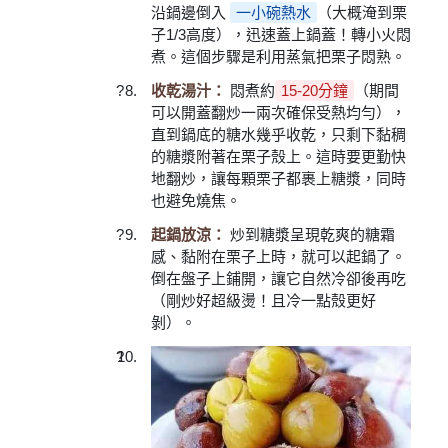
沿鍋邊倒入
一小碗熱水
（大概淹到栗
子1/3高度），迅速蓋上鍋蓋！轉小火悶
煮。這個步驟是利用蒸氣把栗子悶熟。
收乾湯汁：
悶煮約
15-20分鐘
（期間
可以開蓋翻炒一兩次確保受熱均勻），
直到鍋底的糖水幾乎收乾，只剩下黏稠
的糖漿附著在栗子殼上。這時要更勤快
地翻炒，讓每顆栗子都裹上糖漿，同時
也避免燒焦。
起鍋放涼：
炒到糖漿呈現乾爽的糖霜
感、黏附在栗子上時，就可以起鍋了。
倒在盤子上鋪開，讓它自然冷卻後再吃
（剛炒好超級燙！且冷一點殼更好
剝）。