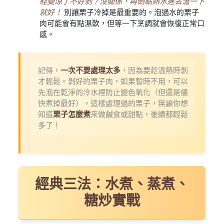
經變涼了不好剝？沒關係，再倒點熱水進去溫一下
就好！
別讓栗子冷掉是最重要的。泡過水的栗子
肉可能會有點濕軟，但等一下烹調就會恢復正常口
感。
記得，
一次不要處理太多
，因為要趁溫熱時剝
才輕鬆。剝好的栗子肉，如果暫時不用，可以
先泡在乾淨的冷水裡防止變色氧化（但還是儘
快煮掉最好）。這樣處理過的栗子，無論你想
知道
栗子怎麼煮
來做鹹食或甜點，後續都輕鬆
多了！
經典三法：水煮、蒸煮、
糖炒實戰