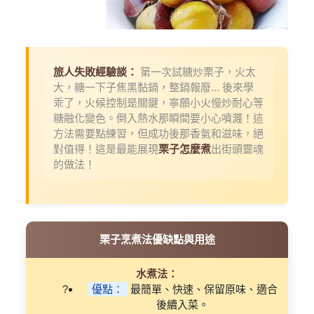
旅人失敗經驗談：
第一次試糖炒栗子，火太
大，糖一下子焦黑黏鍋，整鍋報廢... 後來學
乖了，火候控制是關鍵，寧願小火慢炒耐心等
糖融化變色。倒入熱水那瞬間要小心噴濺！這
方法需要點練習，但成功後那香氣和滋味，絕
對值得！這是最能展現
栗子怎麼煮
出街頭靈魂
的做法！
栗子烹煮法優缺點與用途
水煮法：
優點：
最簡單、快速、保留原味、適合
後續入菜。