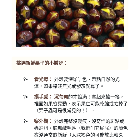
挑選新鮮栗子的小撇步：
看光澤：
外殼要深咖啡色、帶點自然的光
澤，如果黯淡無光或發灰就算了。
摸手感： 沉甸甸
的才飽滿！拿起來搖一搖，
裡面如果會晃動，表示果仁可能乾縮或蛀掉了
（栗子蟲可是很常見的！）。
察外觀：
外殼完整沒裂痕、沒奇怪的斑點或
蟲蛀洞。底部絨毛區（我們叫它屁屁）的顏色
愈淺通常愈新鮮（太深褐色的可能放比較久