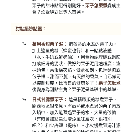
栗子的甜味點綴得剛剛好。
栗子怎麼煮
變成主
食？炊飯絕對是懶人首選。
甜點絕妙點綴：
萬用香甜栗子泥：
把蒸熟的水煮的栗子肉，
加上適量的糖（蜂蜜也行）和一點點液體
（水、牛奶或鮮奶油），用食物調理機或過篩
打成細滑的泥狀。做好的栗子泥用途超廣：塗
抹麵包、當蛋糕夾餡、做蒙布朗、包進麵包或
包子裡... 甜而不膩，有天然的香氣。自己做可
以控制甜度，比市售的健康多了！
栗子怎麼煮
後變身為甜點主角？栗子泥是基礎中的基礎。
日式甘露煮栗子：
這是精緻版的糖煮栗子，
關西地區很常見。將蒸熟或水煮過的栗子肉放
入鍋中，加入能蓋過栗子的水、大量的砂糖
（有時會加點醬油增添風味層次，很特別
吧？）和少許鹽（提味）。小火慢煮到湯汁濃
稠，栗子入味呈現漂亮的琥珀色即可。放涼浸