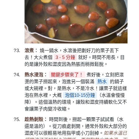
滾煮：
燒一鍋水，水滾後把劃好刀的栗子丟下
去！大火煮個
3 - 5 分鐘
就好。時間不用長，目
的是讓外殼和澀皮因為熱脹而稍微鬆脫。
熱水浸泡：
關鍵步驟來了！
煮好後，立刻把滾
燙的栗子撈起來，泡進另一個裝滿
熱水
的鍋子
或大碗裡。對，是熱水，不是冷水！讓栗子就這樣
泡在熱水裡，大概
泡個10-15分鐘
（水溫會慢慢
降）。這個溫熱的環境，讓殼和澀皮持續軟化又不
會讓栗子肉變冷收縮。
趁熱剝殼：
時間到後，撈起一顆栗子試試看（水
還是溫的）。從刀痕處剝開，通常外殼和大部分的
澀皮可以很輕易地用指甲或小刀刮掉。
如果水溫已