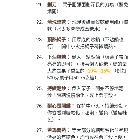
劃刀：
栗子圓弧面劃深長的刀痕（避免
爆開）。
清洗瀝乾：
洗淨後確實瀝乾或用紙巾擦
乾（水太多會變成煮糖水）。
預熱鍋子：
用厚底的炒鍋（不沾鍋也
行），開中小火把鍋子稍微燒熱。
下油與糖：
倒入一點點油（讓栗子表面
亮亮的即可），接著倒入砂糖。糖的量
大約是栗子重量的
10% - 15%
（例如
500克栗子用50-75克糖）。
持續翻炒：
倒入栗子，開始不停地翻
炒！讓糖慢慢融化、裹上栗子殼。
耐心是關鍵：
保持中小火，持續炒動。
你會看到糖融化、起泡、變色（變焦糖
色）。
蓋鍋悶熟：
等大部分的糖都融化並呈現
漂亮的焦糖色，均勻裹在栗子殼上後，