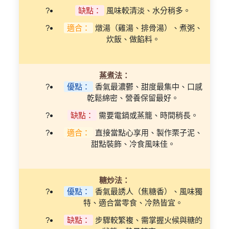
缺點：
風味較清淡、水分稍多。
適合：
燉湯（雞湯、排骨湯）、煮粥、
炊飯、做餡料。
蒸煮法：
優點：
香氣最濃鬱、甜度最集中、口感
乾鬆綿密、營養保留最好。
缺點：
需要電鍋或蒸籠、時間稍長。
適合：
直接當點心享用、製作栗子泥、
甜點裝飾、冷食風味佳。
糖炒法：
優點：
香氣最誘人（焦糖香）、風味獨
特、適合當零食、冷熱皆宜。
缺點：
步驟較繁複、需掌握火候與糖的