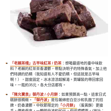
「老賴茶棧」古早味紅茶 / 奶茶
：想喝最道地的臺中味飲
料？老賴的紅茶茶香濃鬱，帶點決明子的特殊香氣，加上他
們特調的奶精（我知道有人不愛奶精，但這就是古早味
啊！），甜度固定，冰冰涼涼超解渴。買罐裝的帶回家回
味，一瓶約35元，各大分店都有。
「陳允寶泉」御丹波 / 小月餅
：如果預算高一點，這家日式
糕餅很精緻。
「御丹波」
是包著綿密白豆沙和乳酪丁的招
牌，奶香濃鬱。中秋節限定的
「小月餅」
（蛋黃酥）更搶
手。價格偏高，一顆御丹波約80元，但送禮體面。(地址：