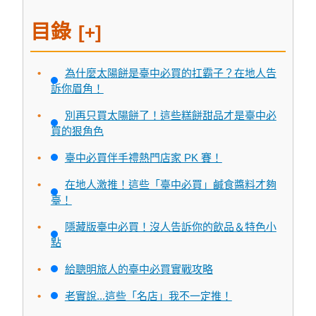
目錄
[+]
為什麼太陽餅是臺中必買的扛霸子？在地人告
訴你眉角！
別再只買太陽餅了！這些糕餅甜品才是臺中必
買的狠角色
臺中必買伴手禮熱門店家 PK 賽！
在地人激推！這些「臺中必買」鹹食醬料才夠
臺！
隱藏版臺中必買！沒人告訴你的飲品＆特色小
點
給聰明旅人的臺中必買實戰攻略
老實說...這些「名店」我不一定推！