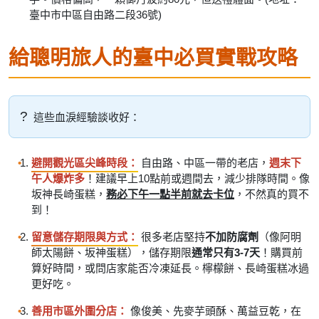
臺中市中區自由路二段36號)
給聰明旅人的臺中必買實戰攻略
這些血淚經驗談收好：
避開觀光區尖峰時段：
自由路、中區一帶的老店，
週末下
午人爆炸多
！建議早上10點前或週間去，減少排隊時間。像
坂神長崎蛋糕，
務必下午一點半前就去卡位
，不然真的買不
到！
留意儲存期限與方式：
很多老店堅持
不加防腐劑
（像阿明
師太陽餅、坂神蛋糕），儲存期限
通常只有3-7天
！購買前
算好時間，或問店家能否冷凍延長。檸檬餅、長崎蛋糕冰過
更好吃。
善用市區外圍分店：
像俊美、先麥芋頭酥、萬益豆乾，在