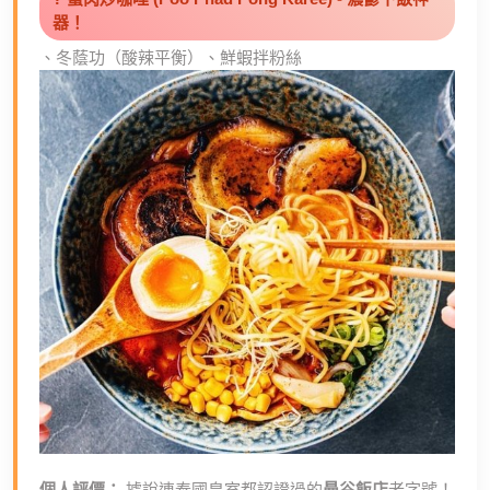
器！
、冬蔭功（酸辣平衡）、鮮蝦拌粉絲
個人評價：
據說連泰國皇室都認證過的
曼谷飯店
老字號！