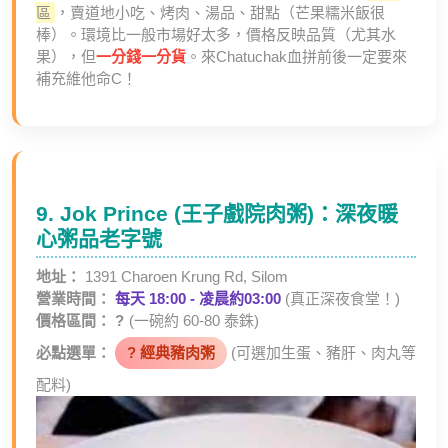
區
，賣道地小吃、烤肉、湯品、甜點（芒果糯米飯很
棒）。環境比一般市場好太多，價格反映品質（尤其水
果），但
一分錢一分貨
。來Chatuchak血拼前後一定要來
補充維他命C！
9. Jok Prince (王子戲院肉粥)：深夜暖
心粥品老字號
地址：
1391 Charoen Krung Rd, Silom
營業時間：
每天 18:00 - 凌晨約03:00
(真正深夜食堂！)
價格區間：
?
(一碗約 60-80 泰銖)
必點選單：
? 經典豬肉粥
(可選加生蛋、豬肝、肉丸等
配料)