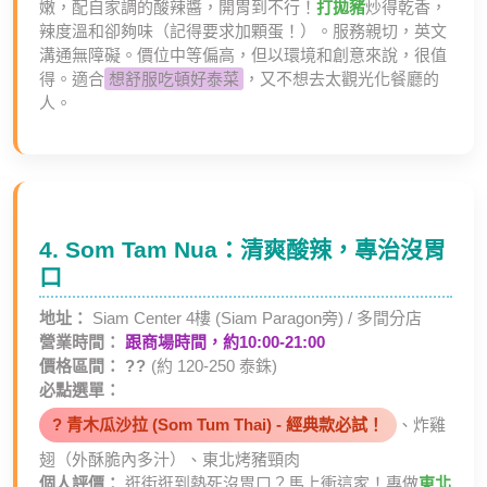
嫩，配自家調的酸辣醬，開胃到不行！
打拋豬
炒得乾香，
辣度溫和卻夠味（記得要求加顆蛋！）。服務親切，英文
溝通無障礙。價位中等偏高，但以環境和創意來說，很值
得。適合
想舒服吃頓好泰菜
，又不想去太觀光化餐廳的
人。
4. Som Tam Nua：清爽酸辣，專治沒胃
口
地址：
Siam Center 4樓 (Siam Paragon旁) / 多間分店
營業時間：
跟商場時間，約10:00-21:00
價格區間：
??
(約 120-250 泰銖)
必點選單：
? 青木瓜沙拉 (Som Tum Thai) - 經典款必試！
、炸雞
翅（外酥脆內多汁）、東北烤豬頸肉
個人評價：
逛街逛到熱死沒胃口？馬上衝這家！專做
東北