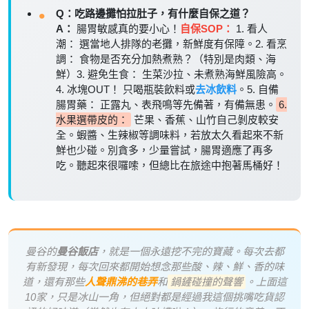
Q：吃路邊攤怕拉肚子，有什麼自保之道？
A：
腸胃敏感真的要小心！
自保SOP：
1. 看人
潮： 選當地人排隊的老攤，新鮮度有保障。2. 看烹
調： 食物是否充分加熱煮熟？（特別是肉類、海
鮮）3. 避免生食： 生菜沙拉、未煮熟海鮮風險高。
4. 冰塊OUT！ 只喝瓶裝飲料或
去冰飲料
。5. 自備
腸胃藥： 正露丸、表飛鳴等先備著，有備無患。
6.
水果選帶皮的：
芒果、香蕉、山竹自己剝皮較安
全。蝦醬、生辣椒等調味料，若放太久看起來不新
鮮也少碰。別貪多，少量嘗試，腸胃適應了再多
吃。聽起來很囉嗦，但總比在旅途中抱著馬桶好！
曼谷的
曼谷飯店
，就是一個永遠挖不完的寶藏。每次去都
有新發現，每次回來都開始想念那些酸、辣、鮮、香的味
道，還有那些
人聲鼎沸的巷弄
和
鍋鏟碰撞的聲響
。上面這
10家，只是冰山一角，但絕對都是經過我這個挑嘴吃貨認