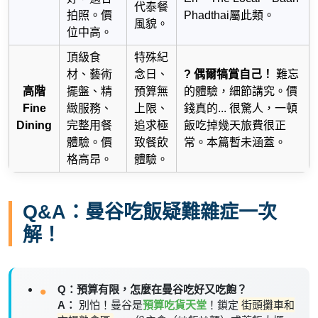
代泰餐
拍照。價
Phadthai屬此類。
風貌。
位中高。
頂級食
特殊紀
材、藝術
念日、
? 偶爾犒賞自己！
難忘
高階
擺盤、精
預算無
的體驗，細節講究。價
Fine
緻服務、
上限、
錢真的... 很驚人，一頓
Dining
完整用餐
追求極
飯吃掉幾天旅費很正
體驗。價
致餐飲
常。本篇暫未涵蓋。
格高昂。
體驗。
Q&A：曼谷吃飯疑難雜症一次
解！
Q：預算有限，怎麼在曼谷吃好又吃飽？
A：
別怕！曼谷是
預算吃貨天堂
！鎖定
街頭攤車和