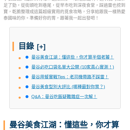
足了勁，從街頭吃到巷尾，從早市吃到深夜食堂，踩過雷也挖到
寶，乾脆整理成這篇超級實用的覓食攻略，分享給跟我一樣熱愛
泰國味的你。準備好你的胃，跟著我一起出發吧！
目錄
[+]
曼谷美食江湖：懂這些，你才算半個老饕！
曼谷必吃口袋名單大公開 (10家真心實測！)
曼谷用餐實戰Tips：老司機帶路不踩雷！
曼谷美食型別大評比 (哪種最對你胃？)
Q&A：曼谷吃飯疑難雜症一次解！
曼谷美食江湖：懂這些，你才算