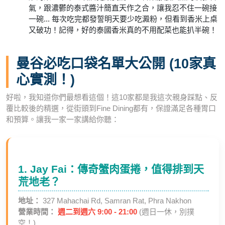
氣，跟濃鬱的泰式醬汁簡直天作之合，讓我忍不住一碗接
一碗... 每次吃完都發誓明天要少吃澱粉，但看到香米上桌
又破功！記得，好的泰國香米真的不用配菜也能扒半碗！
曼谷必吃口袋名單大公開 (10家真
心實測！)
好啦，我知道你們最想看這個！這10家都是我這次親身踩點、反
覆比較後的精選，從街頭到Fine Dining都有，保證滿足各種胃口
和預算。讓我一家一家講給你聽：
1. Jay Fai：傳奇蟹肉蛋捲，值得排到天
荒地老？
地址：
327 Mahachai Rd, Samran Rat, Phra Nakhon
營業時間：
週二到週六 9:00 - 21:00
(週日一休，別撲
空！)