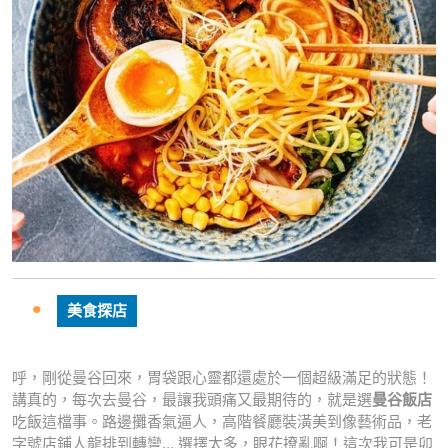
美食探店
呼，剛從曼谷回來，胃袋跟心靈都還處於一個超級滿足的狀態！
講真的，每次去曼谷，最讓我頭痛又最期待的，就是選
曼谷飯店
吃飯這檔事。路邊攤香氣逼人，高階餐廳裝潢美到像藝術品，老
字號店鋪人龍排到轉彎... 選擇太多，眼花撩亂啊！這次我可是卯