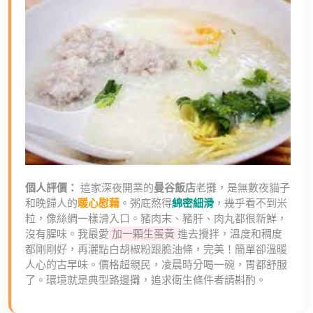
個人評價：
這家深夜開業的
曼谷飯店
老攤，是無數夜貓子
和晚歸人的
暖心慰藉
。粥底熬得
綿密細滑
，幾乎看不到米
粒，像絲綢一樣滑入口。豬肉末、豬肝、肉丸都很新鮮，
沒有腥味。我最愛
加一顆生蛋黃
進去攪拌，溫度和稠度
都剛剛好，再灑點白胡椒粉跟脆油條，完美！簡單卻溫暖
人心的古早味。價格超親民，凌晨時分喝一碗，胃都舒服
了。環境就是典型路邊攤，追求衛生條件者請斟酌。