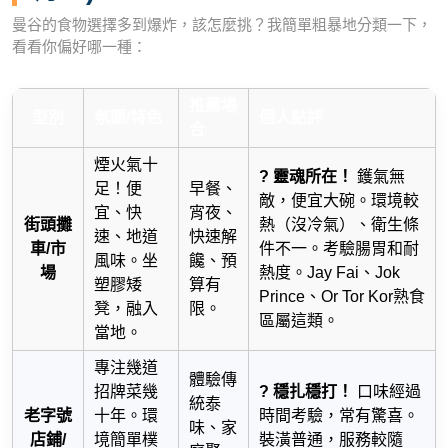
曼谷的食物選擇多到爆炸，該怎麼挑？我簡單粗暴地分類一下，
看看你偏好哪一種：
推薦場
型別
氛圍/特色
個人點評
合
煙火氣十
? 靈魂所在！
鑊氣無
足！便
早餐、
敵，便宜大碗。環境較
宜、快
宵夜、
街頭攤
熱（沒冷氣）、衛生條
速、地道
快速解
車/市
件不一。考驗腸胃和耐
風味。坐
饞、預
場
熱度。Jay Fai、Jok
塑膠矮
算有
Prince、Or Tor Kor熟食
凳，融入
限。
區屬這類。
當地。
專注幾道
體驗傳
招牌菜幾
? 穩扎穩打！
口味經過
統泰
老字號
十年。環
時間考驗，常有驚喜。
味、家
店鋪/
境簡單樸
裝潢普通，服務較隨