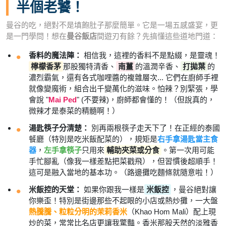
半個老饕！
曼谷的吃，絕對不是填飽肚子那麼簡單。它是一場五感盛宴，更
是一門學問！想在
曼谷飯店
間遊刃有餘？先搞懂這些道地門道：
香料的魔法陣：
相信我，這裡的香料不是點綴，是靈魂！
檸檬香茅
那股獨特清香、
南薑
的溫潤辛香、
打拋葉
的
濃烈霸氣，還有各式咖哩醬的複雜層次... 它們在廚師手裡
就像變魔術，組合出千變萬化的滋味。怕辣？別緊張，學
會說 "
Mai Ped
" (不要辣)，廚師都會懂的！（但說真的，
微辣才是泰菜的精髓啊！）
湯匙筷子分清楚：
別再兩根筷子走天下了！在正經的泰國
餐廳（特別是吃米飯配菜的），規矩是
右手拿湯匙當主食
器
，
左手拿筷子
只用來
輔助夾菜或分食
。第一次用可能
手忙腳亂（像我一樣差點把菜戳飛），但習慣後超順手！
這可是融入當地的基本功。（路邊攤吃麵條就隨意啦！）
米飯控的天堂：
如果你跟我一樣是
米飯控
，曼谷絕對讓
你樂歪！特別是街邊那些不起眼的小店或熱炒攤，一大盤
熱騰騰、粒粒分明的茉莉香米
（Khao Hom Mali）配上現
炒的菜，常常比名店更讓我驚豔。香米那股天然的淡雅香