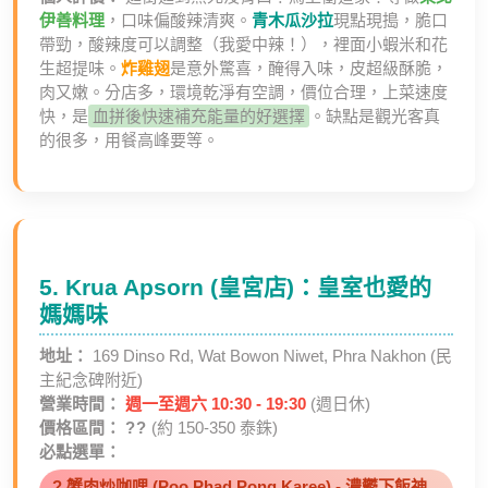
伊善料理
，口味偏酸辣清爽。
青木瓜沙拉
現點現搗，脆口
帶勁，酸辣度可以調整（我愛中辣！），裡面小蝦米和花
生超提味。
炸雞翅
是意外驚喜，醃得入味，皮超級酥脆，
肉又嫩。分店多，環境乾淨有空調，價位合理，上菜速度
快，是
血拼後快速補充能量的好選擇
。缺點是觀光客真
的很多，用餐高峰要等。
5. Krua Apsorn (皇宮店)：皇室也愛的
媽媽味
地址：
169 Dinso Rd, Wat Bowon Niwet, Phra Nakhon (民
主紀念碑附近)
營業時間：
週一至週六 10:30 - 19:30
(週日休)
價格區間：
??
(約 150-350 泰銖)
必點選單：
? 蟹肉炒咖哩 (Poo Phad Pong Karee) - 濃鬱下飯神