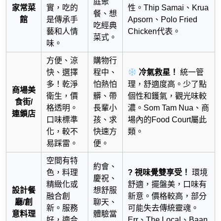
庭聚
家常菜
實，吃的
性。Thip Samai、Krua
餐、想
館
是傳承手
Apsorn、Polo Fried
吃經典
藝和人情
Chicken代表。
菜式。
味。
方便、涼
購物行
快、選擇
程中、
冷氣救星！
統一管
多！乾淨
怕熱怕
理，舒適度高。少了點
商場美
衛生，價
髒、帶
個性和鑊氣，觀光味較
食街/
格透明。
長輩小
濃。Som Tam Nua、商
連鎖店
口味標準
孩、求
場內的Food Court屬此
化，較不
快速方
類。
易踩雷。
便。
空間有特
約會、
色，料理
? 視味覺雙享受！
環境
慶祝、
精緻化或
舒適，擺盤美，口味有
設計餐
想舒服
融合創
新意。價格較高，部分
廳/創
聊天、
新。服務
可能失去傳統靈魂。
意料理
體驗當
好，適合
Err、The Local、Baan