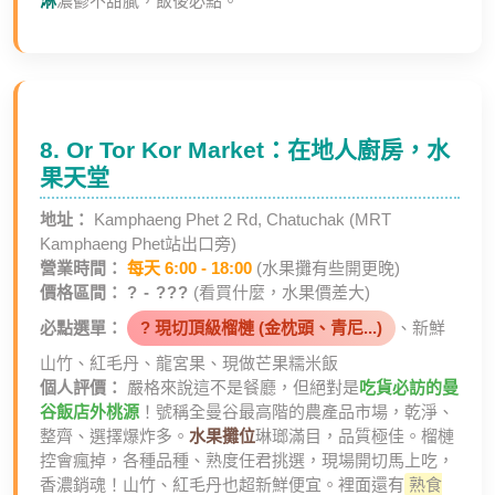
淋
濃鬱不甜膩，飯後必點。
8. Or Tor Kor Market：在地人廚房，水
果天堂
地址：
Kamphaeng Phet 2 Rd, Chatuchak (MRT
Kamphaeng Phet站出口旁)
營業時間：
每天 6:00 - 18:00
(水果攤有些開更晚)
價格區間：
? - ???
(看買什麼，水果價差大)
必點選單：
? 現切頂級榴槤 (金枕頭、青尼...)
、新鮮
山竹、紅毛丹、龍宮果、現做芒果糯米飯
個人評價：
嚴格來說這不是餐廳，但絕對是
吃貨必訪的
曼
谷飯店
外桃源
！號稱全曼谷最高階的農產品市場，乾淨、
整齊、選擇爆炸多。
水果攤位
琳瑯滿目，品質極佳。榴槤
控會瘋掉，各種品種、熟度任君挑選，現場開切馬上吃，
香濃銷魂！山竹、紅毛丹也超新鮮便宜。裡面還有
熟食