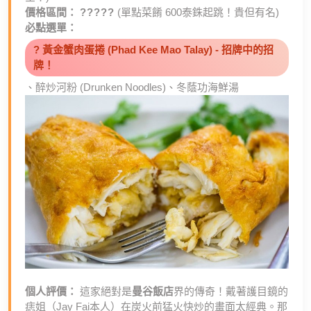
價格區間：
?????
(單點菜餚 600泰銖起跳！貴但有名)
必點選單：
? 黃金蟹肉蛋捲 (Phad Kee Mao Talay) - 招牌中的招
牌！
、醉炒河粉 (Drunken Noodles)、冬蔭功海鮮湯
個人評價：
這家絕對是
曼谷飯店
界的傳奇！戴著護目鏡的
痣姐（Jay Fai本人）在炭火前猛火快炒的畫面太經典。那