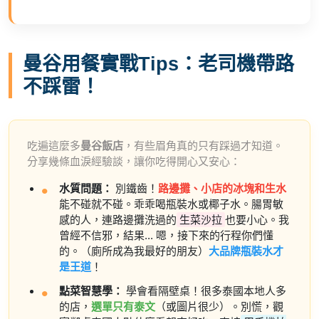
曼谷用餐實戰Tips：老司機帶路
不踩雷！
吃遍這麼多
曼谷飯店
，有些眉角真的只有踩過才知道。
分享幾條血淚經驗談，讓你吃得開心又安心：
水質問題：
別鐵齒！
路邊攤、小店的冰塊和生水
能不碰就不碰。乖乖喝瓶裝水或椰子水。腸胃敏
感的人，連路邊攤洗過的
生菜沙拉
也要小心。我
曾經不信邪，結果... 嗯，接下來的行程你們懂
的。（廁所成為我最好的朋友）
大品牌瓶裝水才
是王道
！
點菜智慧學：
學會看隔壁桌！很多泰國本地人多
的店，
選單只有泰文
（或圖片很少）。別慌，觀