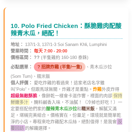
10. Polo Fried Chicken：酥脆雞肉配酸
辣青木瓜，絕配！
地址：
137/1-3, 137/1-3 Soi Sanam Khli, Lumphini
營業時間：
每天 7:00 - 20:00
價格區間：
??
(半隻雞約 160-180 泰銖)
必點選單：
? 招牌炸雞 (半隻/一隻)
、青木瓜沙拉
(Som Tum)、糯米飯
個人評價：
愛吃炸雞的看過來！這家老店名字雖
叫"Polo"，但跟馬球無關，炸雞才是重點。
炸雞
外皮炸得
超級無敵酥脆
，像餅乾一樣會卡滋作響，裡面的肉卻
保持
鮮嫩多汁
，醃料鹹香入味，不油膩！（冷掉也好吃！）一
定要搭配他們家的
酸辣青木瓜沙拉
和
糯米飯
，解膩又滿
足，堪稱完美組合。價格實在，份量足，環境就是簡單乾
淨的小店。專程來吃炸雞配木瓜絲，絕對值得！是我會
反
覆回訪
的解饞選擇。