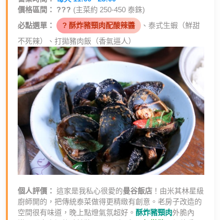
價格區間：
???
(主菜約 250-450 泰銖)
必點選單：
? 酥炸豬頸肉配酸辣醬
、泰式生蝦（鮮甜
不死辣）、打拋豬肉飯（香氣逼人）
個人評價：
這家是我私心很愛的
曼谷飯店
！由米其林星級
廚師開的，把傳統泰菜做得更精緻有創意。老房子改造的
空間很有味道，晚上點燈氣氛超好。
酥炸豬頸肉
外脆內