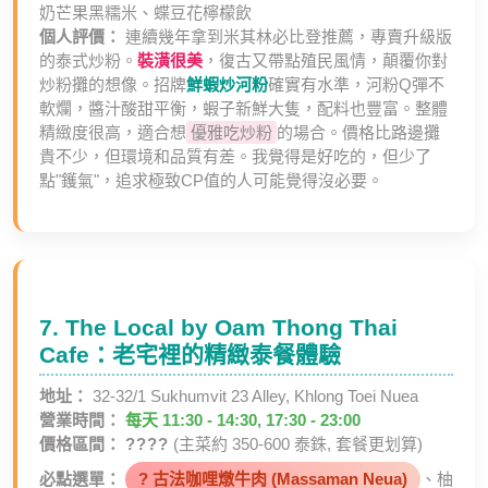
奶芒果黑糯米、蝶豆花檸檬飲
個人評價：
連續幾年拿到米其林必比登推薦，專賣升級版
的泰式炒粉。
裝潢很美
，復古又帶點殖民風情，顛覆你對
炒粉攤的想像。招牌
鮮蝦炒河粉
確實有水準，河粉Q彈不
軟爛，醬汁酸甜平衡，蝦子新鮮大隻，配料也豐富。整體
精緻度很高，適合想
優雅吃炒粉
的場合。價格比路邊攤
貴不少，但環境和品質有差。我覺得是好吃的，但少了
點"鑊氣"，追求極致CP值的人可能覺得沒必要。
7. The Local by Oam Thong Thai
Cafe：老宅裡的精緻泰餐體驗
地址：
32-32/1 Sukhumvit 23 Alley, Khlong Toei Nuea
營業時間：
每天 11:30 - 14:30, 17:30 - 23:00
價格區間：
????
(主菜約 350-600 泰銖, 套餐更划算)
必點選單：
? 古法咖哩燉牛肉 (Massaman Neua)
、柚