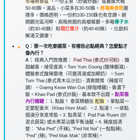
市場熟食區
，一份主食（炒飯炒麵）或蓋飯大概
50-80銖。湯品、小菜多在30-50銖。
商場美食街
選
擇多，價格透明，一份約100-150銖也有空調。避
開觀光區河畔、高階商圈的高檔餐廳。多喝
椰子水
（約30-40銖）和
現打果汁
（約40-60銖），比飲料
解渴又健康！
Q：第一次吃泰國菜，有哪些必點經典？怎麼點才
像內行？
A：
經典入門款推薦：
Pad Thai (泰式炒河粉)
- 酸
甜鹹香，接受度高。Tom Yum Goong (酸辣蝦湯) -
體驗泰式酸辣靈魂（可選清湯或加椰奶）。Som
Tum Thai (泰式青木瓜沙拉) - 清爽開胃（辣度可
調）。Gaeng Keow Wan Gai (綠咖哩雞) - 香濃下
飯。Khao Pad (泰式炒飯) - 基本款不出錯。
點菜像
內行關鍵：
1. 點飯！ 泰菜精髓在
配飯
，單點菜一
定要配香米（Khao Hom Mali）。2. 點湯！ 一桌點
個湯分享是常態。3. 點青菜！ Pad Pak Ruam (炒
混合蔬菜) 或水煮菜沾醬平衡油膩。4. 辣度說清
楚： "Mai Ped" (不辣), "Ped Nit Noi" (一點點辣),
"Ped" (辣), "Ped Mak Mak" (非常辣)。