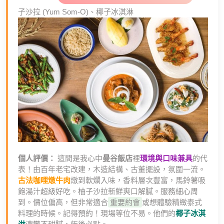
子沙拉 (Yum Som-O)、椰子冰淇淋
個人評價：
這間是我心中
曼谷飯店
裡
環境與口味兼具
的代
表！由百年老宅改建，木造結構、古董擺設，氛圍一流。
古法咖哩燉牛肉
燉到軟爛入味，香料層次豐富，馬鈴薯吸
飽湯汁超級好吃。柚子沙拉新鮮爽口解膩。服務細心周
到。價位偏高，但非常適合
重要約會
或想體驗精緻泰式
料理的時候。記得預約！現場等位不易。他們的
椰子冰淇