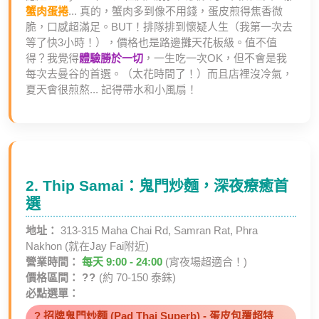
蟹肉蛋捲
... 真的，蟹肉多到像不用錢，蛋皮煎得焦香微
脆，口感超滿足。BUT！排隊排到懷疑人生（我第一次去
等了快3小時！），價格也是路邊攤天花板級。值不值
得？我覺得
體驗勝於一切
，一生吃一次OK，但不會是我
每次去曼谷的首選。（太花時間了！）而且店裡沒冷氣，
夏天會很煎熬... 記得帶水和小風扇！
2. Thip Samai：鬼門炒麵，深夜療癒首
選
地址：
313-315 Maha Chai Rd, Samran Rat, Phra
Nakhon (就在Jay Fai附近)
營業時間：
每天 9:00 - 24:00
(宵夜場超適合！)
價格區間：
??
(約 70-150 泰銖)
必點選單：
? 招牌鬼門炒麵 (Pad Thai Superb) - 蛋皮包覆超特