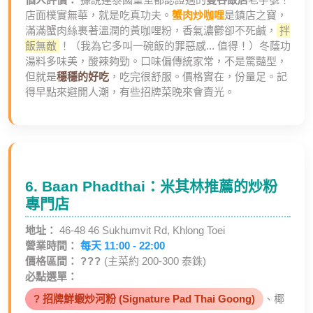
店面樸實無華，就是吃真功夫。
蟹肉炒咖哩
是鎮店之寶，
滿滿蟹肉絲裹著溫潤的黃咖哩粉，香氣濃鬱卻不死鹹，
拌
飯無敵
！（我為它多叫一碗飯的罪惡感... 值得！）冬蔭功
湯料多味美，酸辣夠勁。口味偏傳統家常，不是驚豔型，
但就是
穩穩的好吃
，吃完很舒服。價格實在，份量足。記
得早點來避開人潮，有些招牌菜晚來會賣光。
6. Baan Phadthai：米其林推薦的炒粉
專門店
地址：
46-48 46 Sukhumvit Rd, Khlong Toei
營業時間：
每天 11:00 - 22:00
價格區間：
???
(主菜約 200-300 泰銖)
必點選單：
? 招牌鮮蝦炒河粉 (Signature Pad Thai Goong)
、椰