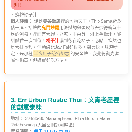
別！
、鮮榨橘子汁
個人評價：
說到
曼谷飯店
裡的炒麵天王，Thip Samai絕對
佔一席。招牌的
鬼門炒麵
用滑嫩的薄蛋皮包著炒得鑊氣十
足的河粉，裡面有大蝦、豆乾、韭菜等，淋上檸檬汁，酸
甜鹹香一次到位！
橘子汁
濃到像在吃橘子，必點。雖然也
是大排長龍，但動線比Jay Fai好很多，翻桌快。味道穩
定，是那種
半夜肚子餓會想念
的安全牌。我覺得觀光客
屬性偏高，但確實好吃方便。
3. Err Urban Rustic Thai：文青老屋裡
的創意泰味
地址：
394/35-36 Maharaj Road, Phra Borom Maha
Ratchawang (大皇宮附近河畔區)
營業時間：
每天 11:00 - 23:00