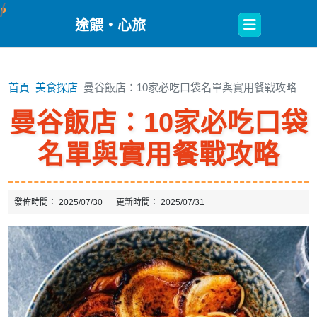
Open
途餵・心旅
Button
首頁
美食探店
曼谷飯店：10家必吃口袋名單與實用餐戰攻略
曼谷飯店：10家必吃口袋
名單與實用餐戰攻略
發佈時間：
2025/07/30
更新時間：
2025/07/31