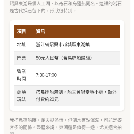
紹興東湖是個人工湖，以奇石和烏篷船聞名。這裡的岩石
是古代採石留下的，形狀很特別。
項目
資訊
地址
浙江省紹興市越城區東湖鎮
門票
50元人民幣（含烏篷船體驗）
營業
7:30-17:00
時間
建議
搭烏篷船遊湖，船夫會唱當地小調，額外
玩法
付費約20元
我搭烏篷船時，船夫挺熱情，但湖水有點渾濁，可能是遊
客多的關係。整體來說，東湖還是值得一遊，尤其適合拍