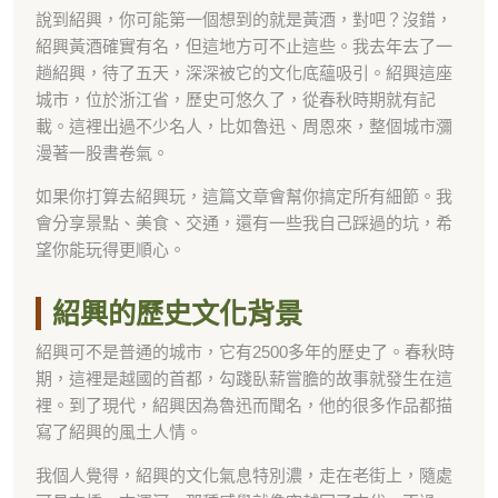
說到紹興，你可能第一個想到的就是黃酒，對吧？沒錯，
紹興黃酒確實有名，但這地方可不止這些。我去年去了一
趟紹興，待了五天，深深被它的文化底蘊吸引。紹興這座
城市，位於浙江省，歷史可悠久了，從春秋時期就有記
載。這裡出過不少名人，比如魯迅、周恩來，整個城市瀰
漫著一股書卷氣。
如果你打算去紹興玩，這篇文章會幫你搞定所有細節。我
會分享景點、美食、交通，還有一些我自己踩過的坑，希
望你能玩得更順心。
紹興的歷史文化背景
紹興可不是普通的城市，它有2500多年的歷史了。春秋時
期，這裡是越國的首都，勾踐臥薪嘗膽的故事就發生在這
裡。到了現代，紹興因為魯迅而聞名，他的很多作品都描
寫了紹興的風土人情。
我個人覺得，紹興的文化氣息特別濃，走在老街上，隨處