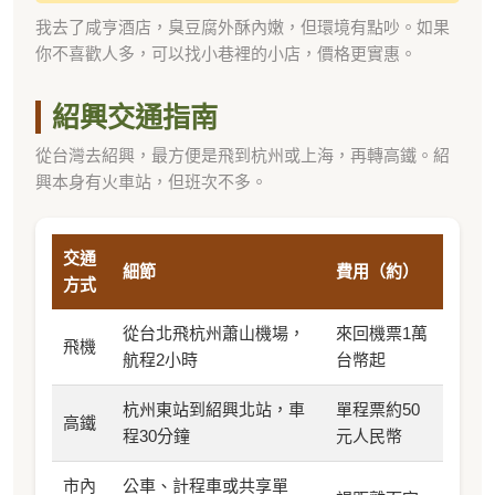
我去了咸亨酒店，臭豆腐外酥內嫩，但環境有點吵。如果
你不喜歡人多，可以找小巷裡的小店，價格更實惠。
紹興交通指南
從台灣去紹興，最方便是飛到杭州或上海，再轉高鐵。紹
興本身有火車站，但班次不多。
交通
細節
費用（約）
方式
從台北飛杭州蕭山機場，
來回機票1萬
飛機
航程2小時
台幣起
杭州東站到紹興北站，車
單程票約50
高鐵
程30分鐘
元人民幣
市內
公車、計程車或共享單