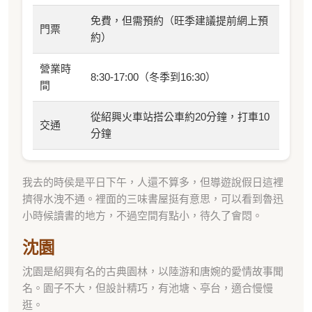
免費，但需預約（旺季建議提前網上預
門票
約）
營業時
8:30-17:00（冬季到16:30）
間
從紹興火車站搭公車約20分鐘，打車10
交通
分鐘
我去的時侯是平日下午，人還不算多，但導遊說假日這裡
擠得水洩不通。裡面的三味書屋挺有意思，可以看到魯迅
小時候讀書的地方，不過空間有點小，待久了會悶。
沈園
沈園是紹興有名的古典園林，以陸游和唐婉的愛情故事聞
名。園子不大，但設計精巧，有池塘、亭台，適合慢慢
逛。