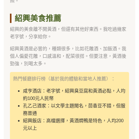
照。
紹興美食推薦
紹興的美食離不開黃酒，但還有其他好東西。我吃過幾家
老字號，分享給你。
紹興黃酒是必嘗的，種類很多，比如花雕酒、加飯酒。我
個人偏愛花雕，口感溫和，配菜很搭。但要注意，黃酒後
勁強，別喝太多。
熱門餐廳排行榜（基於我的體驗和當地人推薦）：
咸亨酒店：老字號，紹興臭豆腐和黃酒必點，人均
約100元人民幣
孔乙己酒家：以文學主題聞名，茴香豆不錯，但服
務普通
紹興飯店：高檔選擇，黃酒燜鴨是特色，人均200
元以上