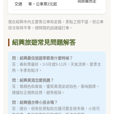
視距離而定
交通
車，公車票2元起
我在紹興市內主要靠公車和走路，景點之間不遠，但公車
班次有時不準，趕時間的話建議打車。
紹興旅遊常見問題解答
問：紹興最佳旅遊季節是什麼時候？
答：春秋季最好，3-5月或9-11月，天氣涼爽。夏季太
熱，冬季有點冷。
問：紹興黃酒怎麼挑選？
答：看顏色和香氣，優質黃酒呈琥珀色，香味醇厚。
建議在正規商店買，避免假貨。
問：紹興適合帶小孩去嗎？
答：適合，但有些景點如古運河要走很多路，小孩可