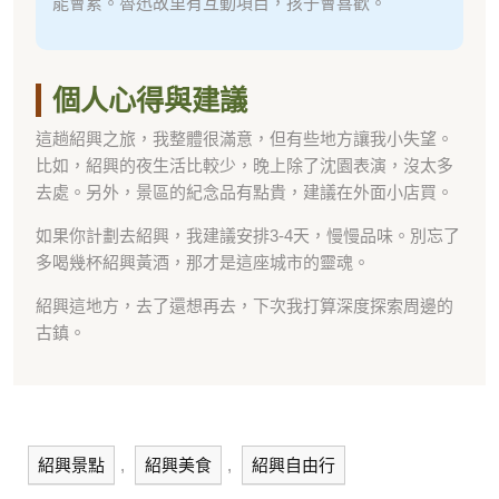
能會累。魯迅故里有互動項目，孩子會喜歡。
個人心得與建議
這趟紹興之旅，我整體很滿意，但有些地方讓我小失望。
比如，紹興的夜生活比較少，晚上除了沈園表演，沒太多
去處。另外，景區的紀念品有點貴，建議在外面小店買。
如果你計劃去紹興，我建議安排3-4天，慢慢品味。別忘了
多喝幾杯紹興黃酒，那才是這座城市的靈魂。
紹興這地方，去了還想再去，下次我打算深度探索周邊的
古鎮。
紹興景點
,
紹興美食
,
紹興自由行