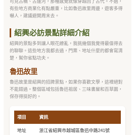
可見古橋、古運河，那種感覺就像穿越回了古代。不過，
有些地方商業化有點嚴重，比如魯迅故里周邊，遊客多得
嚇人，建議避開周末去。
紹興必訪景點詳細介紹
紹興的景點多到讓人眼花繚亂，我挑幾個我覺得最值得去
的聊聊。這些地方我都去過，門票、地址什麼的都會寫清
楚，幫你省點功夫。
魯迅故里
魯迅故里是紹興的招牌景點，如果你喜歡文學，這裡絕對
不能錯過。整個區域包括魯迅祖居、三味書屋和百草園，
保存得挺好的。
項目
資訊
地址
浙江省紹興市越城區魯迅中路241號