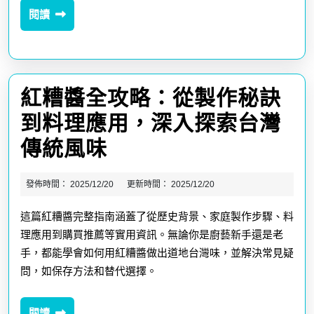
全
閱
閱讀
解
讀
析
清
紅糟醬全攻略：從製作秘訣
熱
到料理應用，深入探索台灣
解
紅
傳統風味
暑
糟
美
發佈時間：
2025/12/20
更新時間：
2025/12/20
醬
容
這篇紅糟醬完整指南涵蓋了從歷史背景、家庭製作步驟、料
全
養
理應用到購買推薦等實用資訊。無論你是廚藝新手還是老
攻
顏
手，都能學會如何用紅糟醬做出道地台灣味，並解決常見疑
略：
問，如保存方法和替代選擇。
的
從
天
閱
閱讀