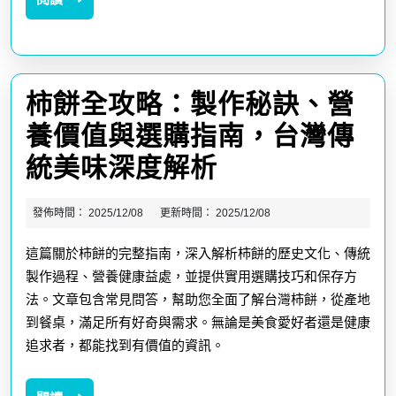
製
然
讀
作
聖
秘
品
柿餅全攻略：製作秘訣、營
訣
養價值與選購指南，台灣傳
到
柿
統美味深度解析
料
餅
理
發佈時間：
2025/12/08
更新時間：
2025/12/08
全
應
這篇關於柿餅的完整指南，深入解析柿餅的歷史文化、傳統
攻
用，
製作過程、營養健康益處，並提供實用選購技巧和保存方
略：
深
法。文章包含常見問答，幫助您全面了解台灣柿餅，從產地
製
到餐桌，滿足所有好奇與需求。無論是美食愛好者還是健康
入
追求者，都能找到有價值的資訊。
作
探
秘
索