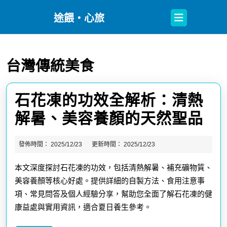
Open
途餵・心旅
Button
台灣傳統美食
石花凍的功效全解析：清熱
石
解暑、美容養顏的天然聖品
花
發佈時間：
2025/12/23
更新時間：
2025/12/23
凍
本文深度探討石花凍的功效，包括清熱解暑、補充礦物質、
的
美容養顏等核心好處。提供詳細的自製方法、食用注意事
功
項、常見問答及個人經驗分享，幫助您全面了解石花凍的健
效
康益處與實用資訊，適合夏日養生參考。