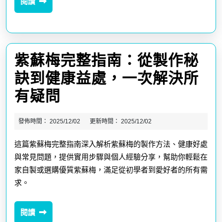
閱
閱讀
訣、
讀
台
營
灣
養
傳
紫蘇梅完整指南：從製作秘
價
統
訣到健康益處，一次解決所
值
風
紫
有疑問
與
味
蘇
選
發佈時間：
2025/12/02
更新時間：
2025/12/02
梅
購
這篇紫蘇梅完整指南深入解析紫蘇梅的製作方法、健康好處
完
指
與常見問題，提供實用步驟與個人經驗分享，幫助你輕鬆在
整
家自製或選購優質紫蘇梅，滿足從初學者到愛好者的所有需
南，
指
求。
台
南：
灣
閱
閱讀
從