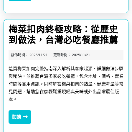
讀
傳
製
統
作
美
梅菜扣肉終極攻略：從歷史
秘
味
梅
到做法，台灣必吃餐廳推薦
訣
深
菜
到
度
發佈時間：
2025/11/21
更新時間：
2025/11/21
扣
健
解
這篇梅菜扣肉完整指南深入解析其客家起源、詳細做法步驟
肉
康
析
與秘訣，並推薦台灣多家必吃餐廳，包含地址、價格、營業
終
益
時間等實用資訊。同時解答梅菜扣肉的熱量、健康考量等常
極
見問題，幫助您在家輕鬆重現經典美味或外出品嚐最佳版
處，
本。
攻
一
略
次
閱
閱讀
從
讀
解