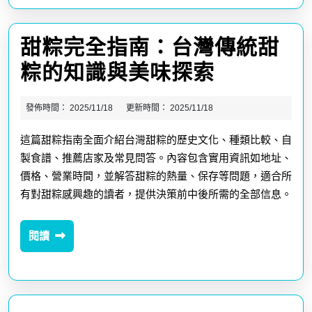
歷
決
史
所
甜粽完全指南：台灣傳統甜
到
有
甜
粽的知識與美味探索
做
疑
粽
法
問
發佈時間：
2025/11/18
更新時間：
2025/11/18
完
台
這篇甜粽指南全面介紹台灣甜粽的歷史文化、種類比較、自
全
灣
製食譜、推薦店家及常見問答。內容包含實用資訊如地址、
指
價格、營業時間，並解答甜粽的熱量、保存等問題，適合所
必
南：
有對甜粽感興趣的讀者，提供決策前中後所需的全部信息。
吃
台
餐
閱
閱讀
灣
讀
廳
傳
推
統
薦