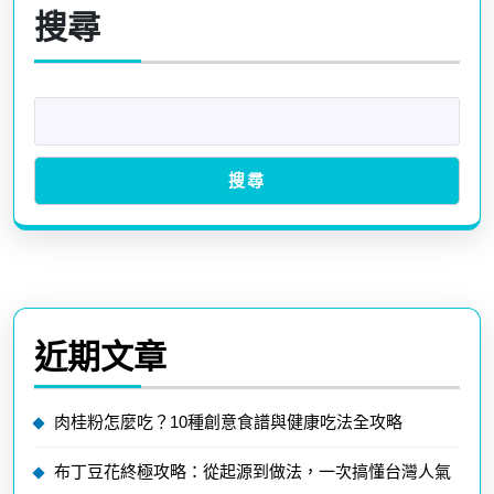
甜
搜尋
粽
的
知
識
搜尋
與
美
味
探
近期文章
索
肉桂粉怎麼吃？10種創意食譜與健康吃法全攻略
布丁豆花終極攻略：從起源到做法，一次搞懂台灣人氣